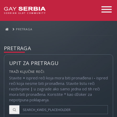
Toggle
Navigati
PRETRAGA
PRETRAGA
UPIT ZA PRETRAGU
TRAŽI KLJUČNE REČI:
Stavite
+
ispred reči koja mora biti pronađena i
-
ispred
reči koja nesme biti pronađena. Stavite listu reči
razdvojene
|
u zagrade ako samo jedna od tih reči
mora biti pronađena. Koristite * kao džoker za
nepotpuna poklapanja.