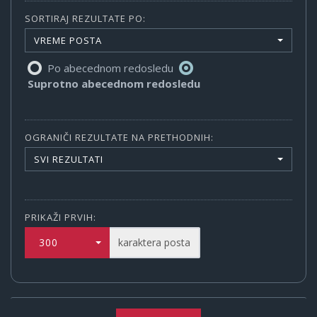
SORTIRAJ REZULTATE PO:
VREME POSTA
Po abecednom redosledu
Suprotno abecednom redosledu
OGRANIČI REZULTATE NA PRETHODNIH:
SVI REZULTATI
PRIKAŽI PRVIH:
300
karaktera posta