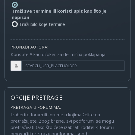
Traži sve termine ili koristi upit kao što je
napisan
Traži bilo koje termine
PRONAĐI AUTORA:
Koristite * kao džoker za delimična poklapanja
OPCIJE PRETRAGE
PRETRAGA U FORUMIMA:
Izaberite forum ili forume u kojima želite da
pretražujete. Zbog brzine, svi podforumi se mogu
pretraživati tako što ćete izabrati roditeljki forum i
omogućiti pretragu podforuma ispod.