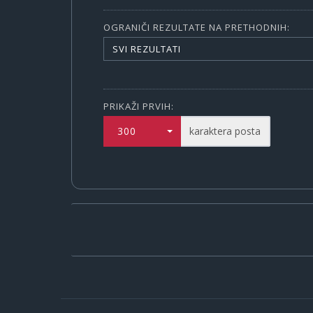
OGRANIČI REZULTATE NA PRETHODNIH:
SVI REZULTATI
PRIKAŽI PRVIH:
300
karaktera posta