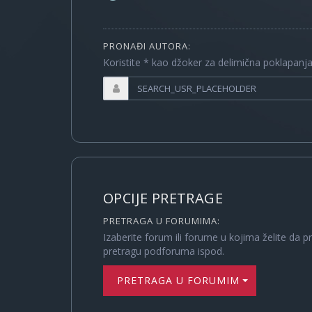
PRONAĐI AUTORA:
Koristite * kao džoker za delimična poklapanj
OPCIJE PRETRAGE
PRETRAGA U FORUMIMA:
Izaberite forum ili forume u kojima želite da p
pretragu podforuma ispod.
PRETRAGA U FORUMIMA