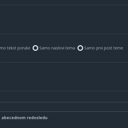
mo tekst poruke
Samo naslovi tema
Samo prvi post teme
o abecednom redosledu