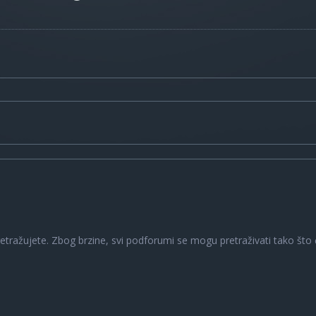
a
retražujete. Zbog brzine, svi podforumi se mogu pretraživati tako što ć