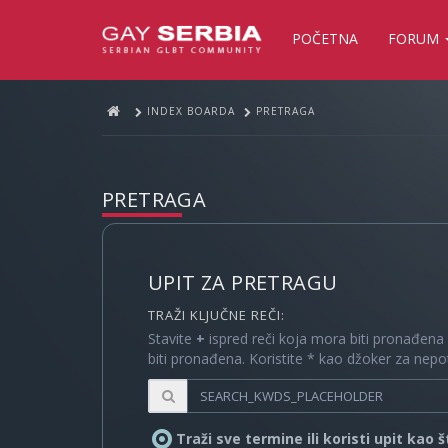
POČETNA
FORUM
INDEX BOARDA
PRETRAGA
PRETRAGA
UPIT ZA PRETRAGU
TRAŽI KLJUČNE REČI:
Stavite
+
ispred reči koja mora biti pronađena
biti pronađena. Koristite * kao džoker za nep
Traži sve termine ili koristi upit kao 