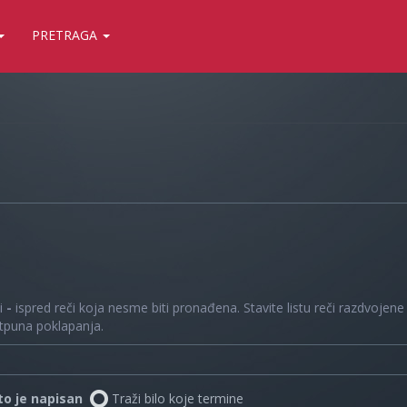
PRETRAGA
 i
-
ispred reči koja nesme biti pronađena. Stavite listu reči razdvojen
otpuna poklapanja.
što je napisan
Traži bilo koje termine