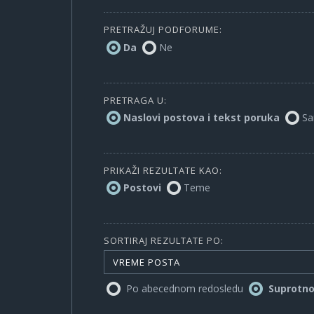
PRETRAŽUJ PODFORUME:
Da
Ne
PRETRAGA U:
Naslovi postova i tekst poruka
Sa
PRIKAŽI REZULTATE KAO:
Postovi
Teme
SORTIRAJ REZULTATE PO:
VREME POSTA
Po abecednom redosledu
Suprotn