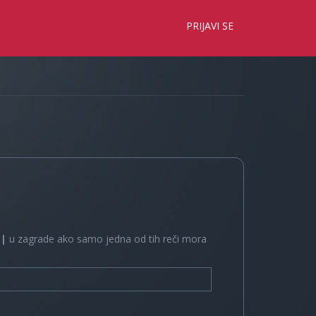
×
PRIJAVI SE
e
|
u zagrade ako samo jedna od tih reči mora