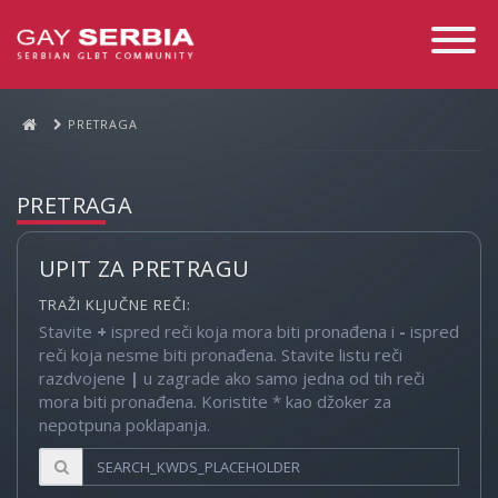
Toggle
Navigati
PRETRAGA
PRETRAGA
UPIT ZA PRETRAGU
TRAŽI KLJUČNE REČI:
Stavite
+
ispred reči koja mora biti pronađena i
-
ispred
reči koja nesme biti pronađena. Stavite listu reči
razdvojene
|
u zagrade ako samo jedna od tih reči
mora biti pronađena. Koristite * kao džoker za
nepotpuna poklapanja.