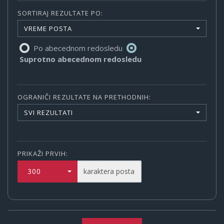
SORTIRAJ REZULTATE PO:
VREME POSTA
Po abecednom redosledu
Suprotno abecednom redosledu
OGRANIČI REZULTATE NA PRETHODNIH:
SVI REZULTATI
PRIKAŽI PRVIH:
300
karaktera posta