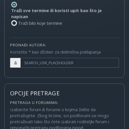
Traži sve termine ili koristi upit kao što je
napisan
Traži bilo koje termine
PRONAĐI AUTORA:
Koristite * kao džoker za delimična poklapanja
OPCIJE PRETRAGE
PRETRAGA U FORUMIMA:
Izaberite forum ili forume u kojima želite da
pretražujete. Zbog brzine, svi podforumi se mogu
pretraživati tako što ćete izabrati roditeljki forum i
omogućiti pretragu podforuma ispod.