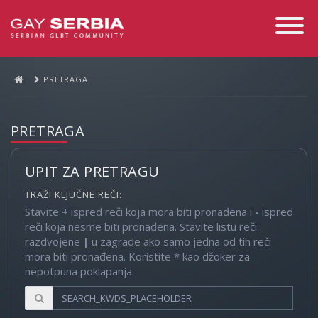
Toggle
Navigati
PRETRAGA
PRETRAGA
UPIT ZA PRETRAGU
TRAŽI KLJUČNE REČI:
Stavite
+
ispred reči koja mora biti pronađena i
-
ispred
reči koja nesme biti pronađena. Stavite listu reči
razdvojene
|
u zagrade ako samo jedna od tih reči
mora biti pronađena. Koristite * kao džoker za
nepotpuna poklapanja.