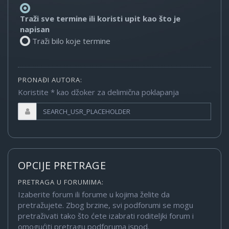
Traži sve termine ili koristi upit kao što je
napisan
Traži bilo koje termine
PRONAĐI AUTORA:
Koristite * kao džoker za delimična poklapanja
OPCIJE PRETRAGE
PRETRAGA U FORUMIMA:
Izaberite forum ili forume u kojima želite da
pretražujete. Zbog brzine, svi podforumi se mogu
pretraživati tako što ćete izabrati roditeljki forum i
omogućiti pretragu podforuma ispod.