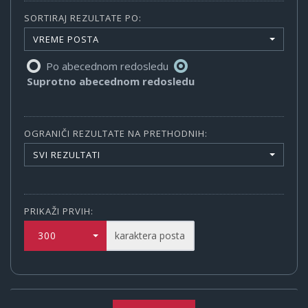
SORTIRAJ REZULTATE PO:
VREME POSTA
Po abecednom redosledu
Suprotno abecednom redosledu
OGRANIČI REZULTATE NA PRETHODNIH:
SVI REZULTATI
PRIKAŽI PRVIH:
300
karaktera posta