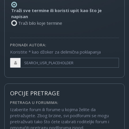
Traži sve termine ili koristi upit kao što je
napisan
Traži bilo koje termine
PRONAĐI AUTORA:
Koristite * kao džoker za delimična poklapanja
OPCIJE PRETRAGE
PRETRAGA U FORUMIMA:
Izaberite forum ili forume u kojima želite da
pretražujete. Zbog brzine, svi podforumi se mogu
pretraživati tako što ćete izabrati roditeljki forum i
omogućiti pretragu podforuma ispod.