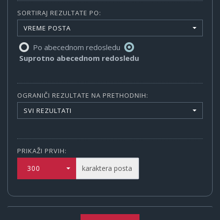
SORTIRAJ REZULTATE PO:
VREME POSTA
Po abecednom redosledu
Suprotno abecednom redosledu
OGRANIČI REZULTATE NA PRETHODNIH:
SVI REZULTATI
PRIKAŽI PRVIH:
300
karaktera posta