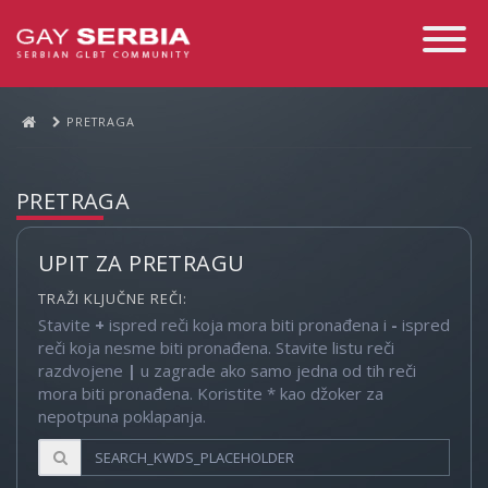
Toggle
Navigati
PRETRAGA
PRETRAGA
UPIT ZA PRETRAGU
TRAŽI KLJUČNE REČI:
Stavite
+
ispred reči koja mora biti pronađena i
-
ispred
reči koja nesme biti pronađena. Stavite listu reči
razdvojene
|
u zagrade ako samo jedna od tih reči
mora biti pronađena. Koristite * kao džoker za
nepotpuna poklapanja.