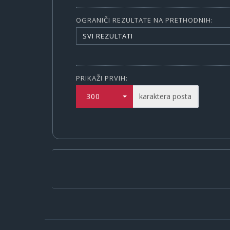
OGRANIČI REZULTATE NA PRETHODNIH:
SVI REZULTATI
PRIKAŽI PRVIH:
300
karaktera posta