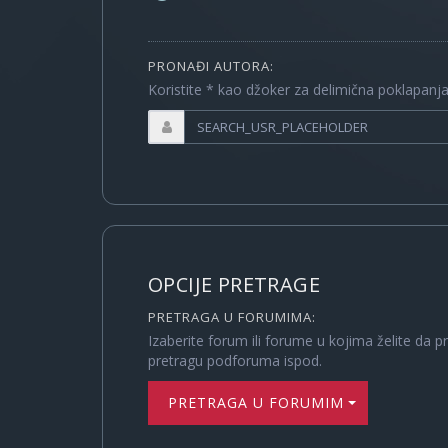
PRONAĐI AUTORA:
Koristite * kao džoker za delimična poklapanj
OPCIJE PRETRAGE
PRETRAGA U FORUMIMA:
Izaberite forum ili forume u kojima želite da p
pretragu podforuma ispod.
PRETRAGA U FORUMIMA