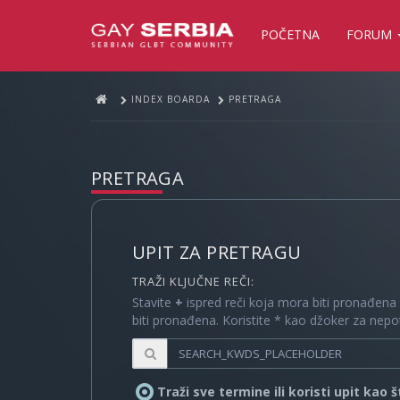
POČETNA
FORUM
INDEX BOARDA
PRETRAGA
PRETRAGA
UPIT ZA PRETRAGU
TRAŽI KLJUČNE REČI:
Stavite
+
ispred reči koja mora biti pronađena
biti pronađena. Koristite * kao džoker za nep
Traži sve termine ili koristi upit kao 