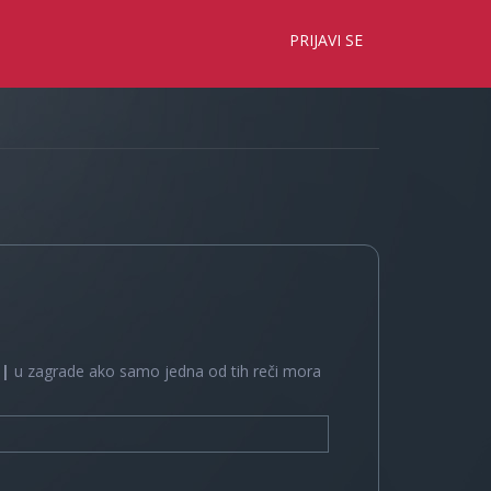
×
PRIJAVI SE
e
|
u zagrade ako samo jedna od tih reči mora