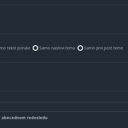
mo tekst poruke
Samo naslovi tema
Samo prvi post teme
o abecednom redosledu