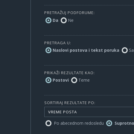
PRETRAŽUJ PODFORUME:
Da
Ne
PRETRAGA U:
Naslovi postova i tekst poruka
Sa
PRIKAŽI REZULTATE KAO:
Postovi
Teme
SORTIRAJ REZULTATE PO:
VREME POSTA
Po abecednom redosledu
Suprotn