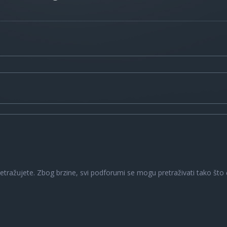
a
retražujete. Zbog brzine, svi podforumi se mogu pretraživati tako što ć