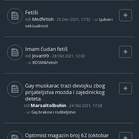
Fetiši
od
Medfetish
-
25 Dec 2021, 17:32
- u:
Ljubav i
seksualnost
Imam čudan fetiš
od
Jovan99
-
28 Okt 2021, 12:02
- u:
BDSM&Fetish
Gay muskarac trazi devojku zbog
prijateljstva mozda i zajednickog
deteta.
od
Marsaltolbuhin
-
24 Okt 2021, 17:28
- u:
Gej brakovi i roditeljstvo
Optimist magazin broj 62 (oktobar