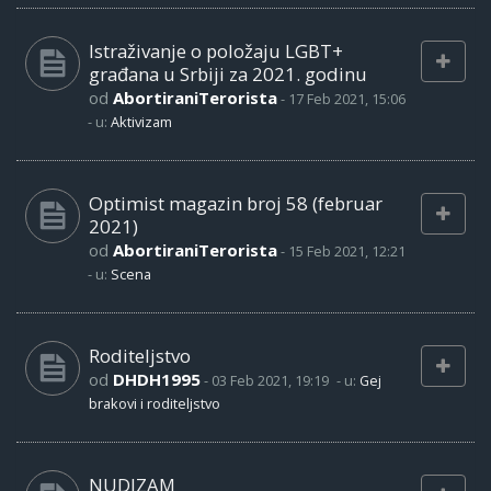
Istraživanje o položaju LGBT+
građana u Srbiji za 2021. godinu
od
AbortiraniTerorista
-
17 Feb 2021, 15:06
- u:
Aktivizam
Optimist magazin broj 58 (februar
2021)
od
AbortiraniTerorista
-
15 Feb 2021, 12:21
- u:
Scena
Roditeljstvo
od
DHDH1995
-
03 Feb 2021, 19:19
- u:
Gej
brakovi i roditeljstvo
NUDIZAM