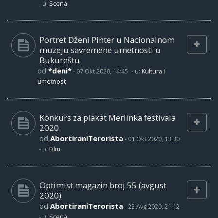
- u:
Scena
Portret Dženi Pinter u Nacionalnom
muzeju savremene umetnosti u
Bukureštu
od
*deni*
-
07 Okt 2020, 14:45
- u:
Kultura i
umetnost
Konkurs za plakat Merlinka festivala
2020.
od
AbortiraniTerorista
-
01 Okt 2020, 13:30
- u:
Film
Optimist magazin broj 55 (avgust
2020)
od
AbortiraniTerorista
-
23 Avg 2020, 21:12
- u:
Scena