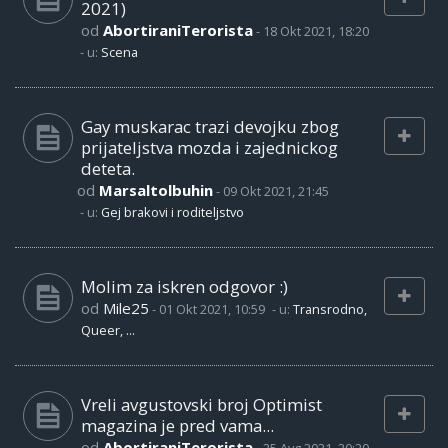
2021)
od
AbortiraniTerorista
-
18 Okt 2021, 18:20
- u:
Scena
Gay muskarac trazi devojku zbog
prijateljstva mozda i zajednickog
deteta.
od
Marsaltolbuhin
-
09 Okt 2021, 21:45
- u:
Gej brakovi i roditeljstvo
Molim za iskren odgovor :)
od
Mile25
-
01 Okt 2021, 10:59
- u:
Transrodno,
Queer, ...
Vreli avgustovski broj Optimist
magazina je pred vama...
od
AbortiraniTerorista