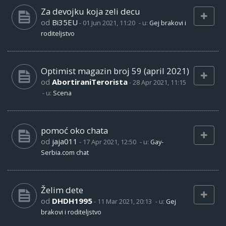
Za devojku koja zeli decu
od
Bi35EU
-
01 Jun 2021, 11:20
- u:
Gej brakovi i
roditeljstvo
Optimist magazin broj 59 (april 2021)
od
AbortiraniTerorista
-
28 Apr 2021, 11:15
- u:
Scena
pomoć oko chata
od
jaja011
-
17 Apr 2021, 12:50
- u:
Gay-
Serbia.com chat
Želim dete
od
DHDH1995
-
11 Mar 2021, 20:13
- u:
Gej
brakovi i roditeljstvo