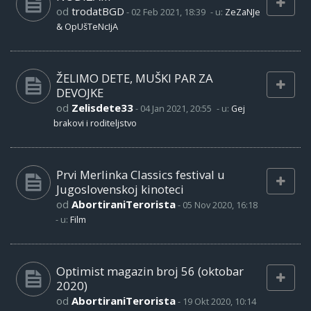
od
trodatBGD
-
02 Feb 2021, 18:39
- u:
ZeZaNJe
& OpUšTeNcIjA
ŽELIMO DETE, MUŠKI PAR ZA
DEVOJKE
od
Zelisdete33
-
04 Jan 2021, 20:55
- u:
Gej
brakovi i roditeljstvo
Prvi Merlinka Classics festival u
Jugoslovenskoj kinoteci
od
AbortiraniTerorista
-
05 Nov 2020, 16:18
- u:
Film
Optimist magazin broj 56 (oktobar
2020)
od
AbortiraniTerorista
-
19 Okt 2020, 10:14