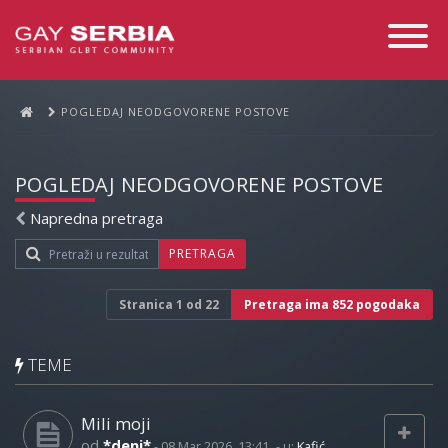
Toggle
Navigati
POGLEDAJ NEODGOVORENE POSTOVE
POGLEDAJ NEODGOVORENE POSTOVE
Napredna pretraga
PRETRAGA
Stranica
1
od
22
Pretraga ima 852 pogodaka
TEME
Mili moji
od
*deni*
-
08 Mar 2026, 13:41
- u:
Kafić