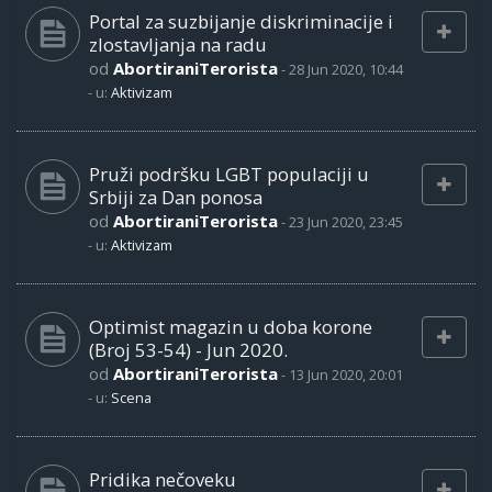
Portal za suzbijanje diskriminacije i
zlostavljanja na radu
od
AbortiraniTerorista
-
28 Jun 2020, 10:44
- u:
Aktivizam
Pruži podršku LGBT populaciji u
Srbiji za Dan ponosa
od
AbortiraniTerorista
-
23 Jun 2020, 23:45
- u:
Aktivizam
Optimist magazin u doba korone
(Broj 53-54) - Jun 2020.
od
AbortiraniTerorista
-
13 Jun 2020, 20:01
- u:
Scena
Pridika nečoveku