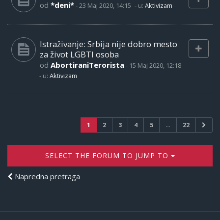
od
*deni*
-
23 Maj 2020, 14:15
- u:
Aktivizam
Istraživanje: Srbija nije dobro mesto
za život LGBTI osoba
od
AbortiraniTerorista
-
15 Maj 2020, 12:18
- u:
Aktivizam
1
2
3
4
5
…
22
SELECT THE FORUM TO JUMP TO
Napredna pretraga