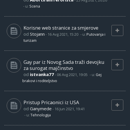
-
25 Avg 2021, 20:20
- u:
Scena
Korisne web stranice za smjerove
od
Stojann
-
16 Avg 2021, 15:20
- u:
Putovanja i
turizam
Gay par iz Novog Sada traži devojku
za surogat majčinstvo
od
istvanka77
-
06 Avg 2021, 19:05
- u:
Gej
brakovi i roditeljstvo
Pristup Pricaonici iz USA
od
Ganymede
-
16 Jun 2021, 19:41
- u:
Tehnologija