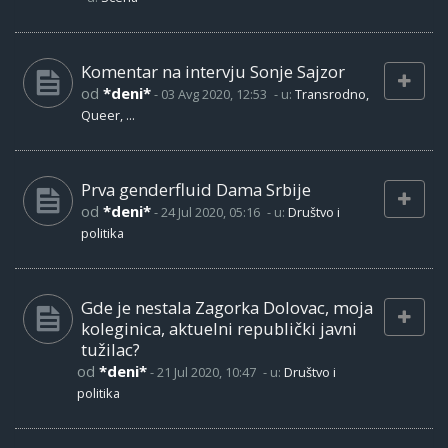
Komentar na intervju Sonje Sajzor
od
*deni*
-
03 Avg 2020, 12:53
- u:
Transrodno,
Queer, ...
Prva genderfluid Dama Srbije
od
*deni*
-
24 Jul 2020, 05:16
- u:
Društvo i
politika
Gde je nestala Zagorka Dolovac, moja
koleginica, aktuelni republički javni
tužilac?
od
*deni*
-
21 Jul 2020, 10:47
- u:
Društvo i
politika