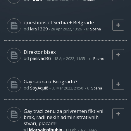
questions of Serbia + Belgrade
od
lars1329
-
28 Apr 2022, 13:26
- u:
Scena
Direktor bisex
od
pasivacBG
-
18 Apr 2022, 11:35
- u:
Razno
Gay sauna u Beogradu?
od
SoyAqui8
-
05 Mar 2022, 21:50
- u:
Scena
Gay trazi zenu za privremen fiktivni
brak, radi nekih administrativnih
stvari, placam!
od
Marsaltolbuhin
-
12 Feb 2022, 09:46