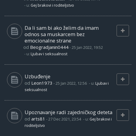
- u:
Gej brakovi i roditeljstvo
Da li sam bi ako želim da imam
odnos sa muskarcem bez
emocionalne strane
od
Beogradjanin0444
-
25 Jan 2022, 19:52
- u:
Ljubav i seksualnost
Uzbuđenje
od
Leon1973
-
25 Jan 2022, 12:56
- u:
Ljubav i
seksualnost
Upoznavanje radi zajedničkog deteta
od
arts81
-
27 Dec 2021, 23:54
- u:
Gej brakovi i
roditeljstvo