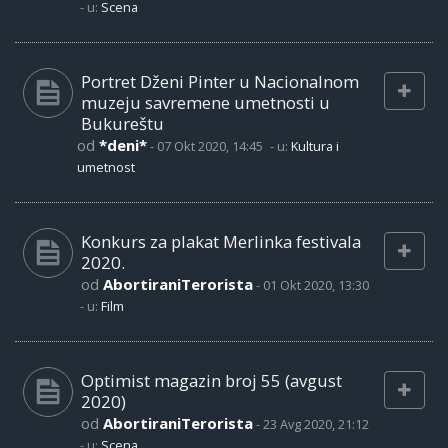
- u:
Scena
Portret Dženi Pinter u Nacionalnom
muzeju savremene umetnosti u
Bukureštu
od
*deni*
-
07 Okt 2020, 14:45
- u:
Kultura i
umetnost
Konkurs za plakat Merlinka festivala
2020.
od
AbortiraniTerorista
-
01 Okt 2020, 13:30
- u:
Film
Optimist magazin broj 55 (avgust
2020)
od
AbortiraniTerorista
-
23 Avg 2020, 21:12
- u:
Scena