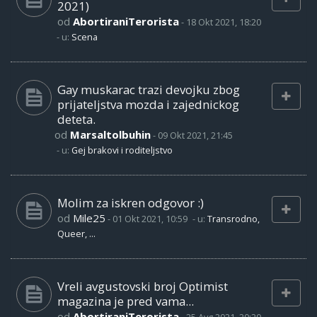
2021)
od
AbortiraniTerorista
-
18 Okt 2021, 18:20
- u:
Scena
Gay muskarac trazi devojku zbog
prijateljstva mozda i zajednickog
deteta.
od
Marsaltolbuhin
-
09 Okt 2021, 21:45
- u:
Gej brakovi i roditeljstvo
Molim za iskren odgovor :)
od
Mile25
-
01 Okt 2021, 10:59
- u:
Transrodno,
Queer, ...
Vreli avgustovski broj Optimist
magazina je pred vama...
od
AbortiraniTerorista