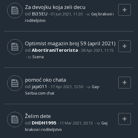
Za devojku koja zeli decu
od
Bi35EU
-
01 Jun 2021, 11:20
- u:
Gej brakovi i
roditeljstvo
Optimist magazin broj 59 (april 2021)
od
AbortiraniTerorista
-
28 Apr 2021, 11:15
- u:
Scena
pomoć oko chata
od
jaja011
-
17 Apr 2021, 12:50
- u:
Gay-
Serbia.com chat
Želim dete
od
DHDH1995
-
11 Mar 2021, 20:13
- u:
Gej
brakovi i roditeljstvo