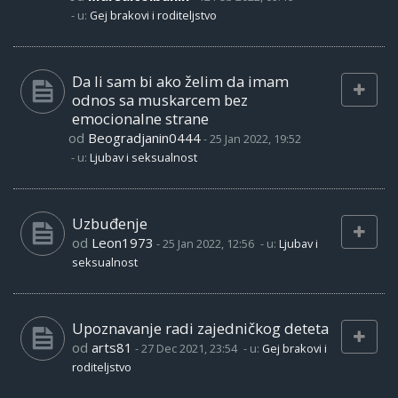
- u:
Gej brakovi i roditeljstvo
Da li sam bi ako želim da imam
odnos sa muskarcem bez
emocionalne strane
od
Beogradjanin0444
-
25 Jan 2022, 19:52
- u:
Ljubav i seksualnost
Uzbuđenje
od
Leon1973
-
25 Jan 2022, 12:56
- u:
Ljubav i
seksualnost
Upoznavanje radi zajedničkog deteta
od
arts81
-
27 Dec 2021, 23:54
- u:
Gej brakovi i
roditeljstvo