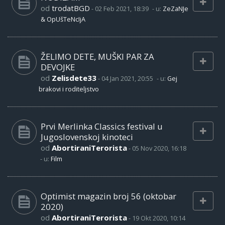
od
trodatBGD
-
02 Feb 2021, 18:39
- u:
ZeZaNJe
& OpUšTeNcIjA
ŽELIMO DETE, MUŠKI PAR ZA
DEVOJKE
od
Zelisdete33
-
04 Jan 2021, 20:55
- u:
Gej
brakovi i roditeljstvo
Prvi Merlinka Classics festival u
Jugoslovenskoj kinoteci
od
AbortiraniTerorista
-
05 Nov 2020, 16:18
- u:
Film
Optimist magazin broj 56 (oktobar
2020)
od
AbortiraniTerorista
-
19 Okt 2020, 10:14