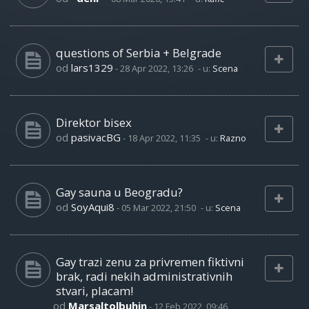
questions of Serbia + Belgrade
od
lars1329
-
28 Apr 2022, 13:26
- u:
Scena
Direktor bisex
od
pasivacBG
-
18 Apr 2022, 11:35
- u:
Razno
Gay sauna u Beogradu?
od
SoyAqui8
-
05 Mar 2022, 21:50
- u:
Scena
Gay trazi zenu za privremen fiktivni
brak, radi nekih administrativnih
stvari, placam!
od
Marsaltolbuhin
-
12 Feb 2022, 09:46