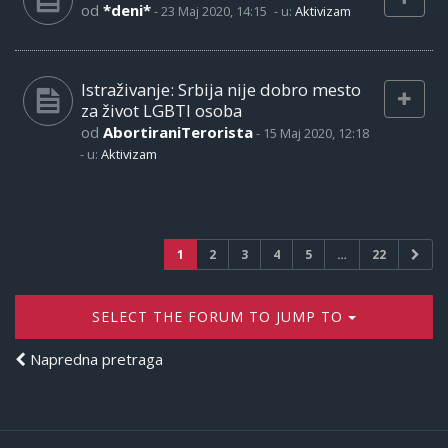
od
*deni*
-
23 Maj 2020, 14:15
- u:
Aktivizam
Istraživanje: Srbija nije dobro mesto
za život LGBTI osoba
od
AbortiraniTerorista
-
15 Maj 2020, 12:18
- u:
Aktivizam
1
2
3
4
5
…
22
SELECT THE FORUM TO JUMP TO
Napredna pretraga