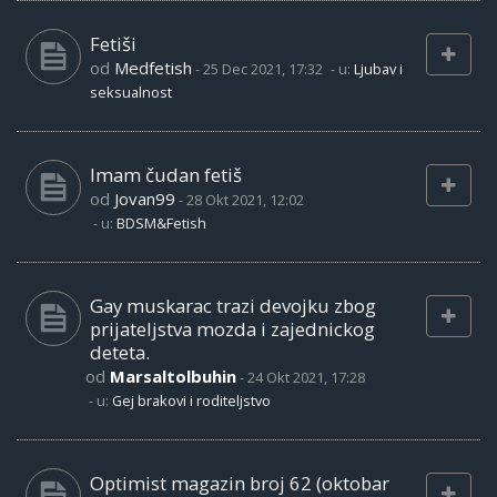
Fetiši
od
Medfetish
-
25 Dec 2021, 17:32
- u:
Ljubav i
seksualnost
Imam čudan fetiš
od
Jovan99
-
28 Okt 2021, 12:02
- u:
BDSM&Fetish
Gay muskarac trazi devojku zbog
prijateljstva mozda i zajednickog
deteta.
od
Marsaltolbuhin
-
24 Okt 2021, 17:28
- u:
Gej brakovi i roditeljstvo
Optimist magazin broj 62 (oktobar