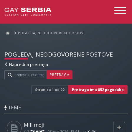
Toggle
Navigati
POGLEDAJ NEODGOVORENE POSTOVE
POGLEDAJ NEODGOVORENE POSTOVE
Napredna pretraga
PRETRAGA
Stranica
1
od
22
Pretraga ima 852 pogodaka
TEME
Mili moji
od
*deni*
-
08 Mar 2026, 13:41
- u:
Kafić