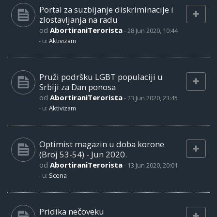
Portal za suzbijanje diskriminacije i
zlostavljanja na radu
od
AbortiraniTerorista
-
28 Jun 2020, 10:44
- u:
Aktivizam
Pruži podršku LGBT populaciji u
Srbiji za Dan ponosa
od
AbortiraniTerorista
-
23 Jun 2020, 23:45
- u:
Aktivizam
Optimist magazin u doba korone
(Broj 53-54) - Jun 2020.
od
AbortiraniTerorista
-
13 Jun 2020, 20:01
- u:
Scena
Pridika nečoveku