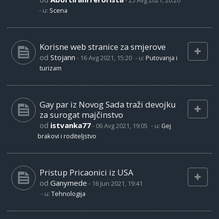
-
25 Avg 2021, 20:20
- u:
Scena
Korisne web stranice za smjerove
od
Stojann
-
16 Avg 2021, 15:20
- u:
Putovanja i
turizam
Gay par iz Novog Sada traži devojku
za surogat majčinstvo
od
istvanka77
-
06 Avg 2021, 19:05
- u:
Gej
brakovi i roditeljstvo
Pristup Pricaonici iz USA
od
Ganymede
-
16 Jun 2021, 19:41
- u:
Tehnologija