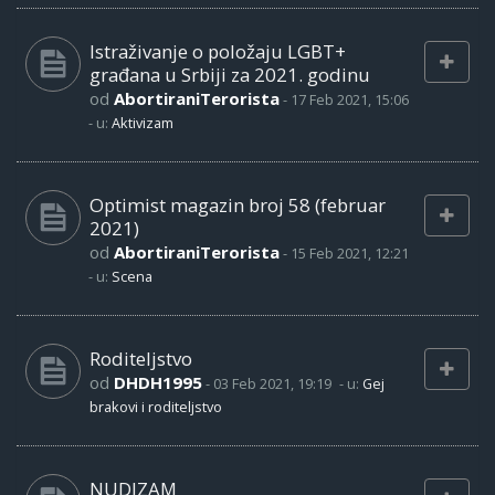
Istraživanje o položaju LGBT+
građana u Srbiji za 2021. godinu
od
AbortiraniTerorista
-
17 Feb 2021, 15:06
- u:
Aktivizam
Optimist magazin broj 58 (februar
2021)
od
AbortiraniTerorista
-
15 Feb 2021, 12:21
- u:
Scena
Roditeljstvo
od
DHDH1995
-
03 Feb 2021, 19:19
- u:
Gej
brakovi i roditeljstvo
NUDIZAM