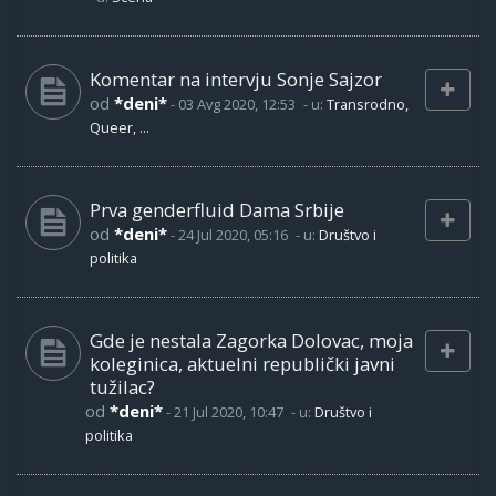
Komentar na intervju Sonje Sajzor
od
*deni*
-
03 Avg 2020, 12:53
- u:
Transrodno,
Queer, ...
Prva genderfluid Dama Srbije
od
*deni*
-
24 Jul 2020, 05:16
- u:
Društvo i
politika
Gde je nestala Zagorka Dolovac, moja
koleginica, aktuelni republički javni
tužilac?
od
*deni*
-
21 Jul 2020, 10:47
- u:
Društvo i
politika