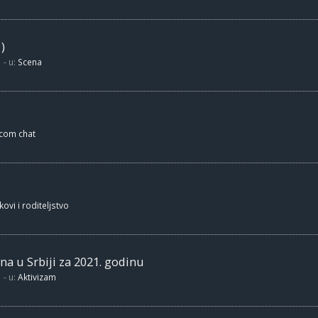
)
- u:
Scena
.com chat
kovi i roditeljstvo
na u Srbiji za 2021. godinu
- u:
Aktivizam