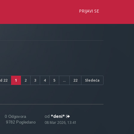
×
PRIJAVI SE
d
22
1
2
3
4
5
…
22
Sledeća
od
*deni*
0 Odgovora
9782 Pogledano
08 Mar 2026, 13:41