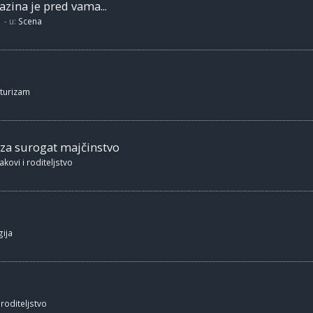
zina je pred vama...
- u:
Scena
 turizam
 za surogat majčinstvo
akovi i roditeljstvo
ija
 roditeljstvo