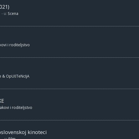
021)
- u:
Scena
ovi i roditeljstvo
e & OpUšTeNcIjA
KE
akovi i roditeljstvo
oslovenskoj kinoteci
- u:
Film