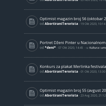
Optimist magazin broj 56 (oktobar 2
od
AbortiraniTerorista
-
19 Okt 2020, 10:14
Portret Dženi Pinter u Nacionalno
od
*deni*
-
07 Okt 2020, 14:45
- u:
Kultura i um
Konkurs za plakat Merlinka festivala
od
AbortiraniTerorista
-
01 Okt 2020, 13:30
Optimist magazin broj 55 (avgust 20
od
AbortiraniTerorista
-
23 Avg 2020, 21:12