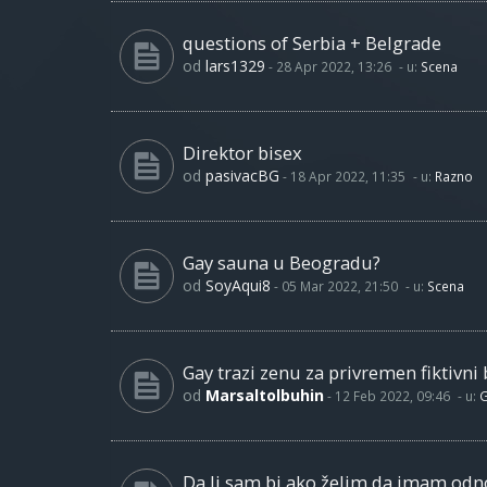
questions of Serbia + Belgrade
od
lars1329
-
28 Apr 2022, 13:26
- u:
Scena
Direktor bisex
od
pasivacBG
-
18 Apr 2022, 11:35
- u:
Razno
Gay sauna u Beogradu?
od
SoyAqui8
-
05 Mar 2022, 21:50
- u:
Scena
Gay trazi zenu za privremen fiktivni 
od
Marsaltolbuhin
-
12 Feb 2022, 09:46
- u:
G
Da li sam bi ako želim da imam od