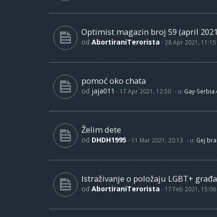
Optimist magazin broj 59 (april 2021
od
AbortiraniTerorista
-
28 Apr 2021, 11:15
pomoć oko chata
od
jaja011
-
17 Apr 2021, 12:50
- u:
Gay-Serbia
Želim dete
od
DHDH1995
-
11 Mar 2021, 20:13
- u:
Gej bra
Istraživanje o položaju LGBT+ građa
od
AbortiraniTerorista
-
17 Feb 2021, 15:06