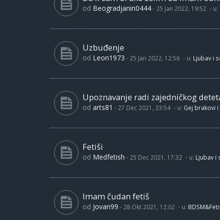
od
Beogradjanin0444
-
25 Jan 2022, 19:52
- u:
Uzbuđenje
od
Leon1973
-
25 Jan 2022, 12:56
- u:
Ljubav i 
Upoznavanje radi zajedničkog detet
od
arts81
-
27 Dec 2021, 23:54
- u:
Gej brakovi i
Fetiši
od
Medfetish
-
25 Dec 2021, 17:32
- u:
Ljubav i
Imam čudan fetiš
od
Jovan99
-
28 Okt 2021, 12:02
- u:
BDSM&Feti