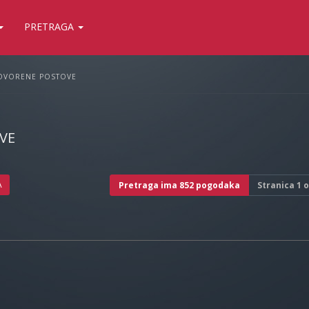
PRETRAGA
OVORENE POSTOVE
VE
A
Pretraga ima 852 pogodaka
Stranica
1
o