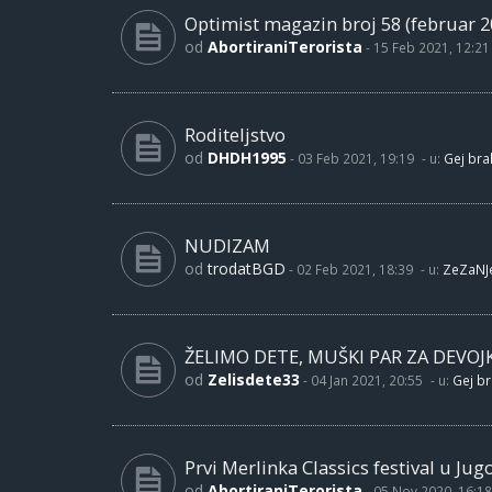
Optimist magazin broj 58 (februar 2
od
AbortiraniTerorista
-
15 Feb 2021, 12:21
Roditeljstvo
od
DHDH1995
-
03 Feb 2021, 19:19
- u:
Gej brak
NUDIZAM
od
trodatBGD
-
02 Feb 2021, 18:39
- u:
ZeZaNJ
ŽELIMO DETE, MUŠKI PAR ZA DEVOJ
od
Zelisdete33
-
04 Jan 2021, 20:55
- u:
Gej br
Prvi Merlinka Classics festival u Jug
od
AbortiraniTerorista
-
05 Nov 2020, 16:18