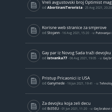
Vreli avgustovski broj Optimist maga
od
AbortiraniTerorista
-
25 Avg 2021, 20:20
Korisne web stranice za smjerove
od
Stojann
-
16 Avg 2021, 15:20
- u:
Putovanja i
Gay par iz Novog Sada traži devojku
od
istvanka77
-
06 Avg 2021, 19:05
- u:
Gej br
Pristup Pricaonici iz USA
od
Ganymede
-
16 Jun 2021, 19:41
- u:
Tehnolog
Za devojku koja zeli decu
od
Bi35EU
-
01 Jun 2021, 11:20
- u:
Gej brakovi i