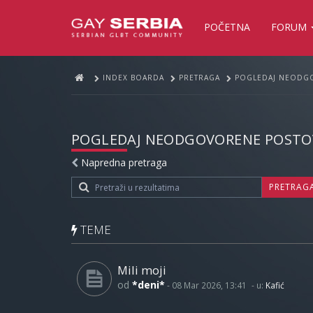
POČETNA
FORUM
INDEX BOARDA
PRETRAGA
POGLEDAJ NEODG
POGLEDAJ NEODGOVORENE POSTO
Napredna pretraga
PRETRAG
TEME
Mili moji
od
*deni*
-
08 Mar 2026, 13:41
- u:
Kafić