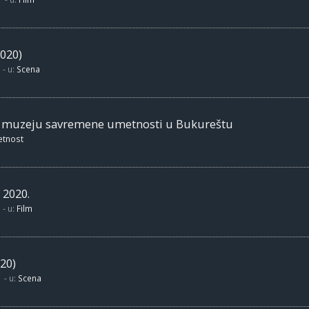
020)
- u:
Scena
m muzeju savremene umetnosti u Bukureštu
etnost
 2020.
- u:
Film
20)
- u:
Scena