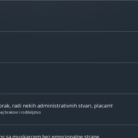
brak, radi nekih administrativnih stvari, placam!
ej brakovi i roditeljstvo
nos sa muskarcem bez emocionalne strane