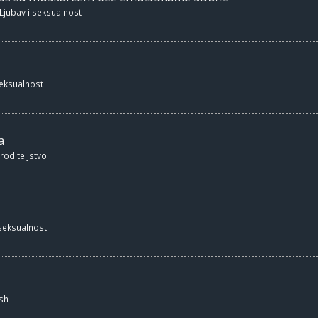
Ljubav i seksualnost
seksualnost
a
 roditeljstvo
 seksualnost
sh