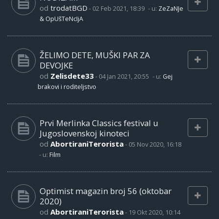
od
trodatBGD
-
02 Feb 2021, 18:39
- u:
ZeZaNJe
& OpUšTeNcIjA
ŽELIMO DETE, MUŠKI PAR ZA
DEVOJKE
od
Zelisdete33
-
04 Jan 2021, 20:55
- u:
Gej
brakovi i roditeljstvo
Prvi Merlinka Classics festival u
Jugoslovenskoj kinoteci
od
AbortiraniTerorista
-
05 Nov 2020, 16:18
- u:
Film
Optimist magazin broj 56 (oktobar
2020)
od
AbortiraniTerorista
-
19 Okt 2020, 10:14