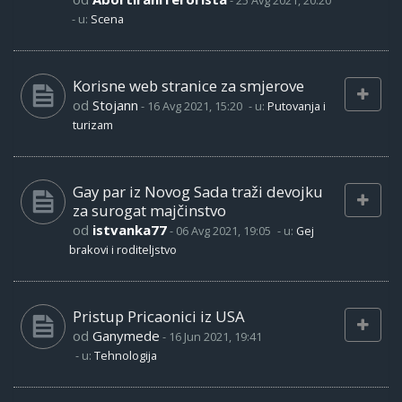
-
25 Avg 2021, 20:20
- u:
Scena
Korisne web stranice za smjerove
od
Stojann
-
16 Avg 2021, 15:20
- u:
Putovanja i
turizam
Gay par iz Novog Sada traži devojku
za surogat majčinstvo
od
istvanka77
-
06 Avg 2021, 19:05
- u:
Gej
brakovi i roditeljstvo
Pristup Pricaonici iz USA
od
Ganymede
-
16 Jun 2021, 19:41
- u:
Tehnologija