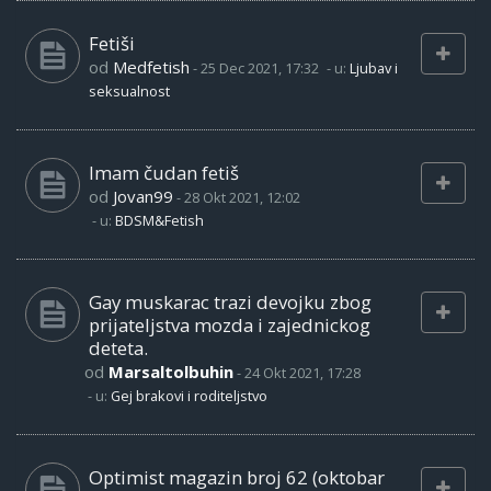
Fetiši
od
Medfetish
-
25 Dec 2021, 17:32
- u:
Ljubav i
seksualnost
Imam čudan fetiš
od
Jovan99
-
28 Okt 2021, 12:02
- u:
BDSM&Fetish
Gay muskarac trazi devojku zbog
prijateljstva mozda i zajednickog
deteta.
od
Marsaltolbuhin
-
24 Okt 2021, 17:28
- u:
Gej brakovi i roditeljstvo
Optimist magazin broj 62 (oktobar