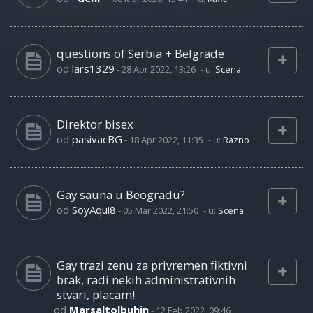
questions of Serbia + Belgrade
od
lars1329
-
28 Apr 2022, 13:26
- u:
Scena
Direktor bisex
od
pasivacBG
-
18 Apr 2022, 11:35
- u:
Razno
Gay sauna u Beogradu?
od
SoyAqui8
-
05 Mar 2022, 21:50
- u:
Scena
Gay trazi zenu za privremen fiktivni
brak, radi nekih administrativnih
stvari, placam!
od
Marsaltolbuhin
-
12 Feb 2022, 09:46