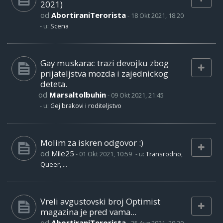
2021)
od
AbortiraniTerorista
-
18 Okt 2021, 18:20
- u:
Scena
Gay muskarac trazi devojku zbog
prijateljstva mozda i zajednickog
deteta.
od
Marsaltolbuhin
-
09 Okt 2021, 21:45
- u:
Gej brakovi i roditeljstvo
Molim za iskren odgovor :)
od
Mile25
-
01 Okt 2021, 10:59
- u:
Transrodno,
Queer, ...
Vreli avgustovski broj Optimist
magazina je pred vama...
od
AbortiraniTerorista