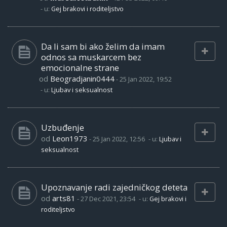
- u:
Gej brakovi i roditeljstvo
Da li sam bi ako želim da imam
odnos sa muskarcem bez
emocionalne strane
od
Beogradjanin0444
-
25 Jan 2022, 19:52
- u:
Ljubav i seksualnost
Uzbuđenje
od
Leon1973
-
25 Jan 2022, 12:56
- u:
Ljubav i
seksualnost
Upoznavanje radi zajedničkog deteta
od
arts81
-
27 Dec 2021, 23:54
- u:
Gej brakovi i
roditeljstvo