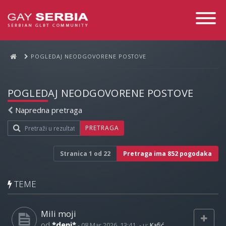
Toggle
Navigati
POGLEDAJ NEODGOVORENE POSTOVE
POGLEDAJ NEODGOVORENE POSTOVE
Napredna pretraga
PRETRAGA
Stranica
1
od
22
Pretraga ima 852 pogodaka
TEME
Mili moji
od
*deni*
-
08 Mar 2026, 13:41
- u:
Kafić