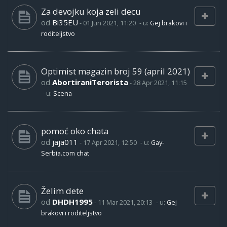
Za devojku koja zeli decu
od
Bi35EU
-
01 Jun 2021, 11:20
- u:
Gej brakovi i
roditeljstvo
Optimist magazin broj 59 (april 2021)
od
AbortiraniTerorista
-
28 Apr 2021, 11:15
- u:
Scena
pomoć oko chata
od
jaja011
-
17 Apr 2021, 12:50
- u:
Gay-
Serbia.com chat
Želim dete
od
DHDH1995
-
11 Mar 2021, 20:13
- u:
Gej
brakovi i roditeljstvo