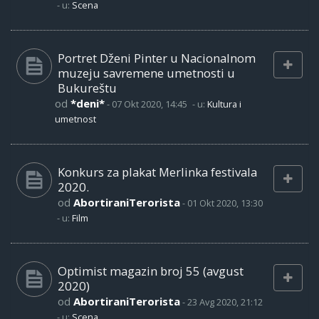
- u:
Scena
Portret Dženi Pinter u Nacionalnom
muzeju savremene umetnosti u
Bukureštu
od
*deni*
-
07 Okt 2020, 14:45
- u:
Kultura i
umetnost
Konkurs za plakat Merlinka festivala
2020.
od
AbortiraniTerorista
-
01 Okt 2020, 13:30
- u:
Film
Optimist magazin broj 55 (avgust
2020)
od
AbortiraniTerorista
-
23 Avg 2020, 21:12
- u:
Scena