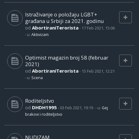
Istraživanje o položaju LGBT+
građana u Srbiji za 2021. godinu
od
AbortiraniTerorista
-
17 Feb 2021, 15:06
- u:
Aktivizam
Optimist magazin broj 58 (februar
2021)
od
AbortiraniTerorista
-
15 Feb 2021, 12:21
- u:
Scena
Roditeljstvo
od
DHDH1995
-
03 Feb 2021, 19:19
- u:
Gej
brakovi i roditeljstvo
NUDIZAM