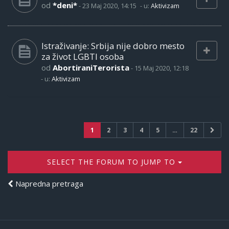
od
*deni*
-
23 Maj 2020, 14:15
- u:
Aktivizam
Istraživanje: Srbija nije dobro mesto
za život LGBTI osoba
od
AbortiraniTerorista
-
15 Maj 2020, 12:18
- u:
Aktivizam
1
2
3
4
5
…
22
SELECT THE FORUM TO JUMP TO
Napredna pretraga