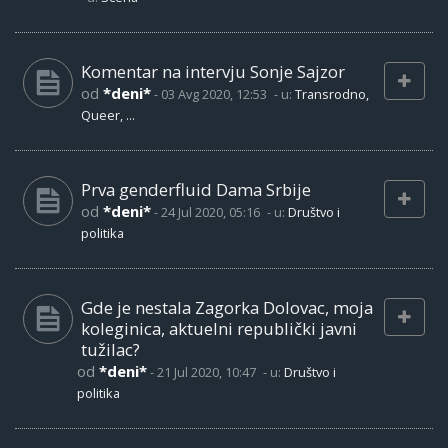
Komentar na intervju Sonje Sajzor
od
*deni*
-
03 Avg 2020, 12:53
- u:
Transrodno,
Queer, ...
Prva genderfluid Dama Srbije
od
*deni*
-
24 Jul 2020, 05:16
- u:
Društvo i
politika
Gde je nestala Zagorka Dolovac, moja
koleginica, aktuelni republički javni
tužilac?
od
*deni*
-
21 Jul 2020, 10:47
- u:
Društvo i
politika