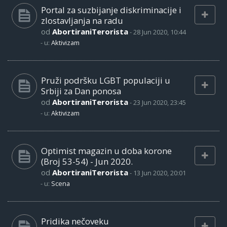
Portal za suzbijanje diskriminacije i
zlostavljanja na radu
od
AbortiraniTerorista
-
28 Jun 2020, 10:44
- u:
Aktivizam
Pruži podršku LGBT populaciji u
Srbiji za Dan ponosa
od
AbortiraniTerorista
-
23 Jun 2020, 23:45
- u:
Aktivizam
Optimist magazin u doba korone
(Broj 53-54) - Jun 2020.
od
AbortiraniTerorista
-
13 Jun 2020, 20:01
- u:
Scena
Pridika nečoveku