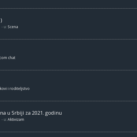
)
- u:
Scena
.com chat
kovi i roditeljstvo
na u Srbiji za 2021. godinu
- u:
Aktivizam