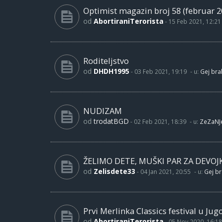
Optimist magazin broj 58 (februar 2
od
AbortiraniTerorista
-
15 Feb 2021, 12:21
Roditeljstvo
od
DHDH1995
-
03 Feb 2021, 19:19
- u:
Gej brak
NUDIZAM
od
trodatBGD
-
02 Feb 2021, 18:39
- u:
ZeZaNJ
ŽELIMO DETE, MUŠKI PAR ZA DEVOJ
od
Zelisdete33
-
04 Jan 2021, 20:55
- u:
Gej br
Prvi Merlinka Classics festival u Jug
od
AbortiraniTerorista
-
05 Nov 2020, 16:18