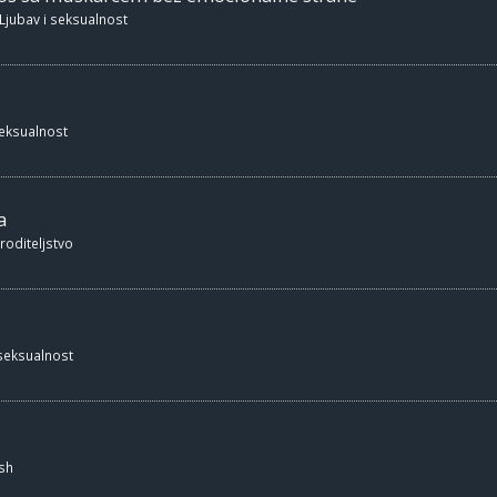
Ljubav i seksualnost
seksualnost
a
 roditeljstvo
 seksualnost
sh