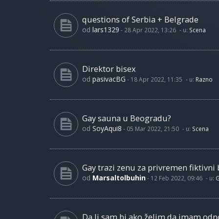
questions of Serbia + Belgrade
od
lars1329
-
28 Apr 2022, 13:26
- u:
Scena
Direktor bisex
od
pasivacBG
-
18 Apr 2022, 11:35
- u:
Razno
Gay sauna u Beogradu?
od
SoyAqui8
-
05 Mar 2022, 21:50
- u:
Scena
Gay trazi zenu za privremen fiktivni 
od
Marsaltolbuhin
-
12 Feb 2022, 09:46
- u:
G
Da li sam bi ako želim da imam od