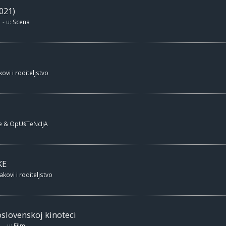
021)
- u:
Scena
ovi i roditeljstvo
e & OpUšTeNcIjA
KE
akovi i roditeljstvo
oslovenskoj kinoteci
- u:
Film