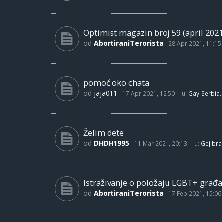
Optimist magazin broj 59 (april 2021
od
AbortiraniTerorista
-
28 Apr 2021, 11:15
pomoć oko chata
od
jaja011
-
17 Apr 2021, 12:50
- u:
Gay-Serbia
Želim dete
od
DHDH1995
-
11 Mar 2021, 20:13
- u:
Gej bra
Istraživanje o položaju LGBT+ građa
od
AbortiraniTerorista
-
17 Feb 2021, 15:06