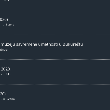
020)
- u:
Scena
m muzeju savremene umetnosti u Bukureštu
etnost
 2020.
- u:
Film
20)
- u:
Scena