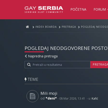
POČETNA
FORUM
INDEX BOARDA
PRETRAGA
POGLEDAJ NEODG
POGLEDAJ NEODGOVORENE POSTO
Napredna pretraga
PRETRAG
TEME
Mili moji
od
*deni*
-
08 Mar 2026, 13:41
- u:
Kafić