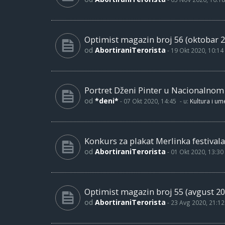
Optimist magazin broj 56 (oktobar 2
od
AbortiraniTerorista
-
19 Okt 2020, 10:14
Portret Dženi Pinter u Nacionalno
od
*deni*
-
07 Okt 2020, 14:45
- u:
Kultura i um
Konkurs za plakat Merlinka festivala
od
AbortiraniTerorista
-
01 Okt 2020, 13:30
Optimist magazin broj 55 (avgust 20
od
AbortiraniTerorista
-
23 Avg 2020, 21:12