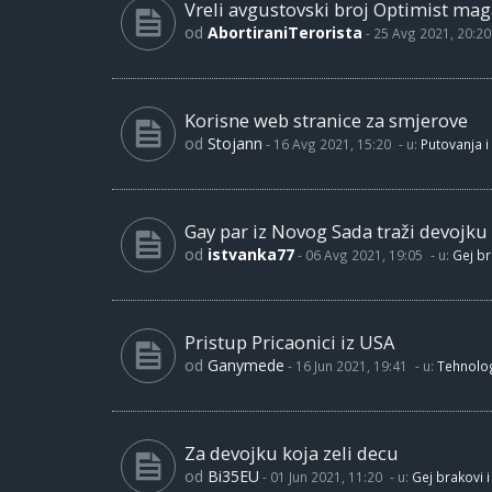
Vreli avgustovski broj Optimist maga
od
AbortiraniTerorista
-
25 Avg 2021, 20:20
Korisne web stranice za smjerove
od
Stojann
-
16 Avg 2021, 15:20
- u:
Putovanja i
Gay par iz Novog Sada traži devojku
od
istvanka77
-
06 Avg 2021, 19:05
- u:
Gej br
Pristup Pricaonici iz USA
od
Ganymede
-
16 Jun 2021, 19:41
- u:
Tehnolog
Za devojku koja zeli decu
od
Bi35EU
-
01 Jun 2021, 11:20
- u:
Gej brakovi i