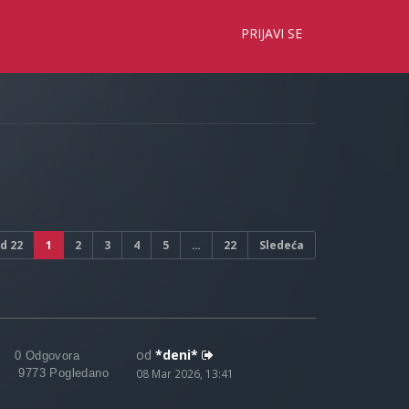
×
PRIJAVI SE
d
22
1
2
3
4
5
…
22
Sledeća
od
*deni*
0 Odgovora
9773 Pogledano
08 Mar 2026, 13:41