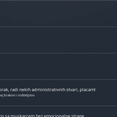
brak, radi nekih administrativnih stvari, placam!
ej brakovi i roditeljstvo
nos sa muskarcem bez emocionalne strane