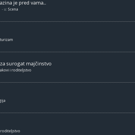
zina je pred vama...
- u:
Scena
 turizam
 za surogat majčinstvo
akovi i roditeljstvo
ija
 roditeljstvo