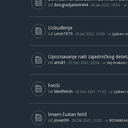
od
Beogradjanin0444
-
25 Jan 2022, 19:52
- u:
Uzbuđenje
od
Leon1973
-
25 Jan 2022, 12:56
- u:
Ljubav i 
Upoznavanje radi zajedničkog detet
od
arts81
-
27 Dec 2021, 23:54
- u:
Gej brakovi i
Fetiši
od
Medfetish
-
25 Dec 2021, 17:32
- u:
Ljubav i
Imam čudan fetiš
od
Jovan99
-
28 Okt 2021, 12:02
- u:
BDSM&Feti