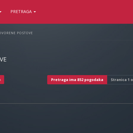
PRETRAGA
OVORENE POSTOVE
VE
A
Pretraga ima 852 pogodaka
Stranica
1
o