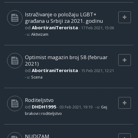
Istraživanje o položaju LGBT+
građana u Srbiji za 2021. godinu
od
AbortiraniTerorista
-
17 Feb 2021, 15:06
- u:
Aktivizam
Optimist magazin broj 58 (februar
2021)
od
AbortiraniTerorista
-
15 Feb 2021, 12:21
- u:
Scena
Roditeljstvo
od
DHDH1995
-
03 Feb 2021, 19:19
- u:
Gej
brakovi i roditeljstvo
NUDIZAM