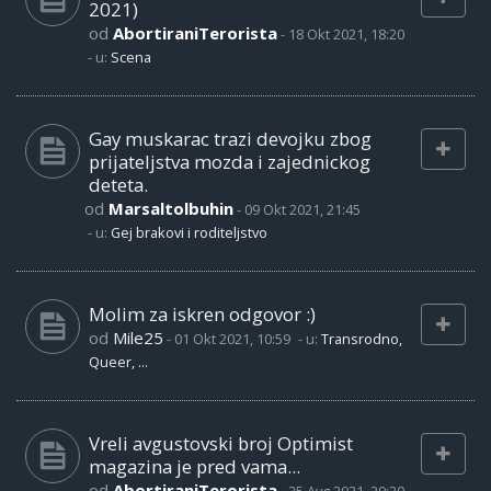
2021)
od
AbortiraniTerorista
-
18 Okt 2021, 18:20
- u:
Scena
Gay muskarac trazi devojku zbog
prijateljstva mozda i zajednickog
deteta.
od
Marsaltolbuhin
-
09 Okt 2021, 21:45
- u:
Gej brakovi i roditeljstvo
Molim za iskren odgovor :)
od
Mile25
-
01 Okt 2021, 10:59
- u:
Transrodno,
Queer, ...
Vreli avgustovski broj Optimist
magazina je pred vama...
od
AbortiraniTerorista