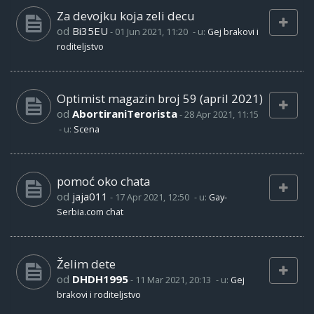
Za devojku koja zeli decu
od
Bi35EU
-
01 Jun 2021, 11:20
- u:
Gej brakovi i
roditeljstvo
Optimist magazin broj 59 (april 2021)
od
AbortiraniTerorista
-
28 Apr 2021, 11:15
- u:
Scena
pomoć oko chata
od
jaja011
-
17 Apr 2021, 12:50
- u:
Gay-
Serbia.com chat
Želim dete
od
DHDH1995
-
11 Mar 2021, 20:13
- u:
Gej
brakovi i roditeljstvo