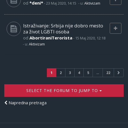
od
*deni*
-
23 Maj 2020, 14:15
- u:
Aktivizam
Istraživanje: Srbija nije dobro mesto
za život LGBTI osoba
od
AbortiraniTerorista
-
15 Maj 2020, 12:18
- u:
Aktivizam
1
2
3
4
5
…
22
SELECT THE FORUM TO JUMP TO
Napredna pretraga