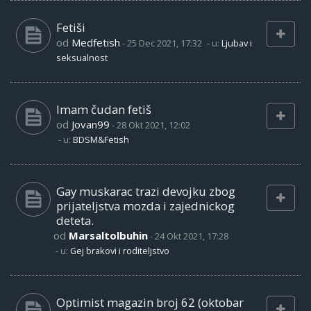
Fetiši
od
Medfetish
-
25 Dec 2021, 17:32
- u:
Ljubav i
seksualnost
Imam čudan fetiš
od
Jovan99
-
28 Okt 2021, 12:02
- u:
BDSM&Fetish
Gay muskarac trazi devojku zbog
prijateljstva mozda i zajednickog
deteta.
od
Marsaltolbuhin
-
24 Okt 2021, 17:28
- u:
Gej brakovi i roditeljstvo
Optimist magazin broj 62 (oktobar