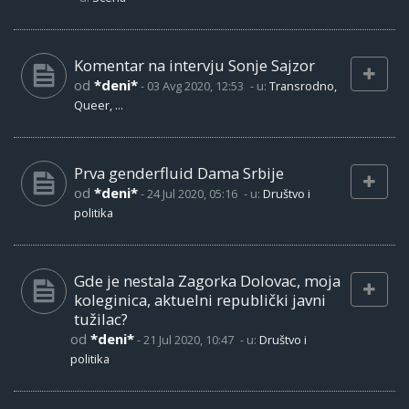
Komentar na intervju Sonje Sajzor
od
*deni*
-
03 Avg 2020, 12:53
- u:
Transrodno,
Queer, ...
Prva genderfluid Dama Srbije
od
*deni*
-
24 Jul 2020, 05:16
- u:
Društvo i
politika
Gde je nestala Zagorka Dolovac, moja
koleginica, aktuelni republički javni
tužilac?
od
*deni*
-
21 Jul 2020, 10:47
- u:
Društvo i
politika