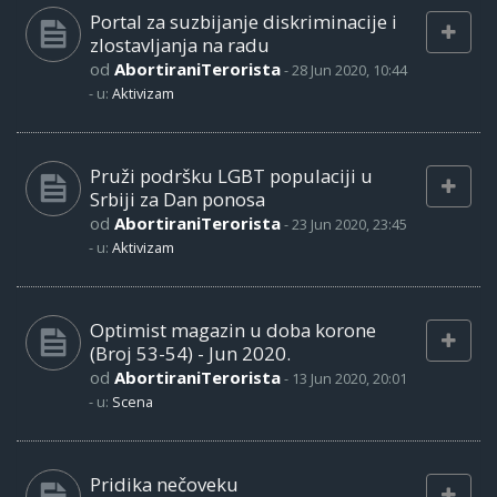
Portal za suzbijanje diskriminacije i
zlostavljanja na radu
od
AbortiraniTerorista
-
28 Jun 2020, 10:44
- u:
Aktivizam
Pruži podršku LGBT populaciji u
Srbiji za Dan ponosa
od
AbortiraniTerorista
-
23 Jun 2020, 23:45
- u:
Aktivizam
Optimist magazin u doba korone
(Broj 53-54) - Jun 2020.
od
AbortiraniTerorista
-
13 Jun 2020, 20:01
- u:
Scena
Pridika nečoveku