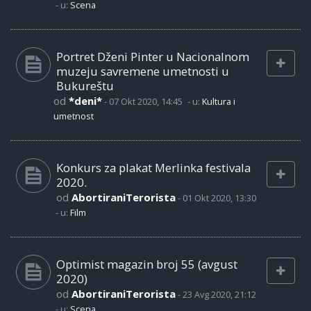
- u:
Scena
Portret Dženi Pinter u Nacionalnom
muzeju savremene umetnosti u
Bukureštu
od
*deni*
-
07 Okt 2020, 14:45
- u:
Kultura i
umetnost
Konkurs za plakat Merlinka festivala
2020.
od
AbortiraniTerorista
-
01 Okt 2020, 13:30
- u:
Film
Optimist magazin broj 55 (avgust
2020)
od
AbortiraniTerorista
-
23 Avg 2020, 21:12
- u:
Scena