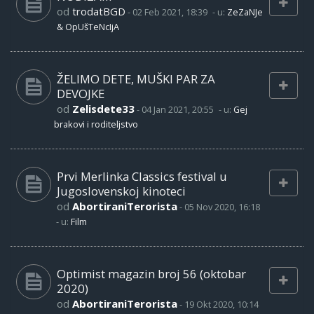
od
trodatBGD
-
02 Feb 2021, 18:39
- u:
ZeZaNJe
& OpUšTeNcIjA
ŽELIMO DETE, MUŠKI PAR ZA
DEVOJKE
od
Zelisdete33
-
04 Jan 2021, 20:55
- u:
Gej
brakovi i roditeljstvo
Prvi Merlinka Classics festival u
Jugoslovenskoj kinoteci
od
AbortiraniTerorista
-
05 Nov 2020, 16:18
- u:
Film
Optimist magazin broj 56 (oktobar
2020)
od
AbortiraniTerorista
-
19 Okt 2020, 10:14