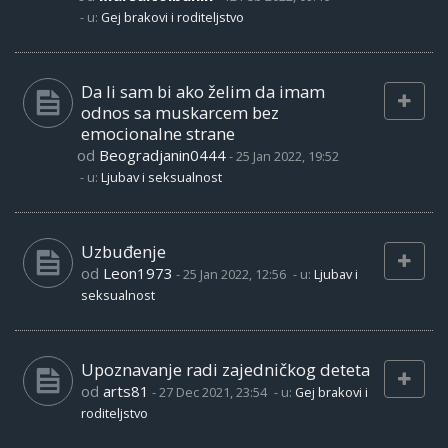
- u:
Gej brakovi i roditeljstvo
Da li sam bi ako želim da imam
odnos sa muskarcem bez
emocionalne strane
od
Beogradjanin0444
-
25 Jan 2022, 19:52
- u:
Ljubav i seksualnost
Uzbuđenje
od
Leon1973
-
25 Jan 2022, 12:56
- u:
Ljubav i
seksualnost
Upoznavanje radi zajedničkog deteta
od
arts81
-
27 Dec 2021, 23:54
- u:
Gej brakovi i
roditeljstvo