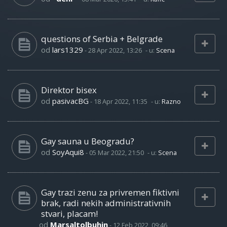
questions of Serbia + Belgrade
od
lars1329
-
28 Apr 2022, 13:26
- u:
Scena
Direktor bisex
od
pasivacBG
-
18 Apr 2022, 11:35
- u:
Razno
Gay sauna u Beogradu?
od
SoyAqui8
-
05 Mar 2022, 21:50
- u:
Scena
Gay trazi zenu za privremen fiktivni
brak, radi nekih administrativnih
stvari, placam!
od
Marsaltolbuhin
-
12 Feb 2022, 09:46