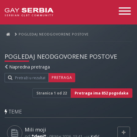
Toggle
Navigati
POGLEDAJ NEODGOVORENE POSTOVE
POGLEDAJ NEODGOVORENE POSTOVE
Napredna pretraga
PRETRAGA
Stranica
1
od
22
Pretraga ima 852 pogodaka
TEME
Mili moji
od
*deni*
-
08 Mar 2026, 13:41
- u:
Kafić