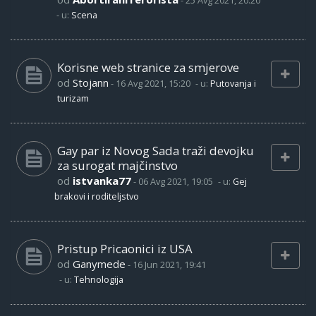
-
25 Avg 2021, 20:20
- u:
Scena
Korisne web stranice za smjerove
od
Stojann
-
16 Avg 2021, 15:20
- u:
Putovanja i
turizam
Gay par iz Novog Sada traži devojku
za surogat majčinstvo
od
istvanka77
-
06 Avg 2021, 19:05
- u:
Gej
brakovi i roditeljstvo
Pristup Pricaonici iz USA
od
Ganymede
-
16 Jun 2021, 19:41
- u:
Tehnologija