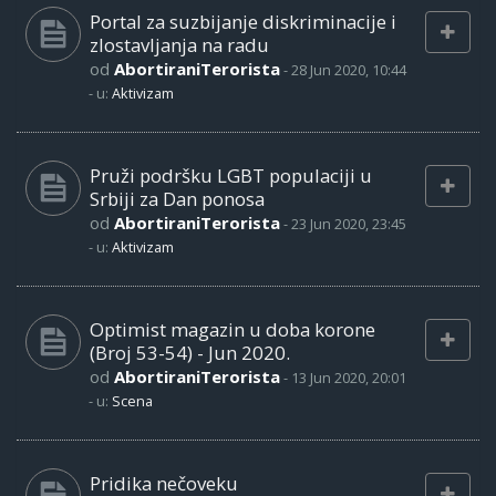
Portal za suzbijanje diskriminacije i
zlostavljanja na radu
od
AbortiraniTerorista
-
28 Jun 2020, 10:44
- u:
Aktivizam
Pruži podršku LGBT populaciji u
Srbiji za Dan ponosa
od
AbortiraniTerorista
-
23 Jun 2020, 23:45
- u:
Aktivizam
Optimist magazin u doba korone
(Broj 53-54) - Jun 2020.
od
AbortiraniTerorista
-
13 Jun 2020, 20:01
- u:
Scena
Pridika nečoveku