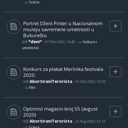
- u:
Scena
Portret Dženi Pinter u Nacionalnom
muzeju savremene umetnosti u
Bukureštu
od
*deni*
-
07 Okt 2020, 14:45
- u:
Kultura i
umetnost
Konkurs za plakat Merlinka festivala
2020.
od
AbortiraniTerorista
-
01 Okt 2020, 13:30
- u:
Film
Optimist magazin broj 55 (avgust
2020)
od
AbortiraniTerorista
-
23 Avg 2020, 21:12
- u:
Scena