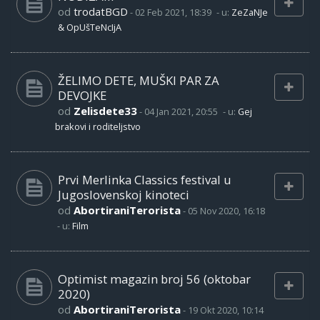
od
trodatBGD
-
02 Feb 2021, 18:39
- u:
ZeZaNJe
& OpUšTeNcIjA
ŽELIMO DETE, MUŠKI PAR ZA
DEVOJKE
od
Zelisdete33
-
04 Jan 2021, 20:55
- u:
Gej
brakovi i roditeljstvo
Prvi Merlinka Classics festival u
Jugoslovenskoj kinoteci
od
AbortiraniTerorista
-
05 Nov 2020, 16:18
- u:
Film
Optimist magazin broj 56 (oktobar
2020)
od
AbortiraniTerorista
-
19 Okt 2020, 10:14