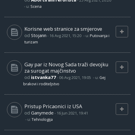
-
25 Avg 2021, 20:20
- u:
Scena
Korisne web stranice za smjerove
od
Stojann
-
16 Avg 2021, 15:20
- u:
Putovanja i
turizam
Gay par iz Novog Sada traži devojku
za surogat majčinstvo
od
istvanka77
-
06 Avg 2021, 19:05
- u:
Gej
brakovi i roditeljstvo
Pristup Pricaonici iz USA
od
Ganymede
-
16 Jun 2021, 19:41
- u:
Tehnologija