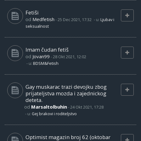
Fetiši
od
Medfetish
-
25 Dec 2021, 17:32
- u:
Ljubav i
seksualnost
Imam čudan fetiš
od
Jovan99
-
28 Okt 2021, 12:02
- u:
BDSM&Fetish
Gay muskarac trazi devojku zbog
prijateljstva mozda i zajednickog
deteta.
od
Marsaltolbuhin
-
24 Okt 2021, 17:28
- u:
Gej brakovi i roditeljstvo
Optimist magazin broj 62 (oktobar