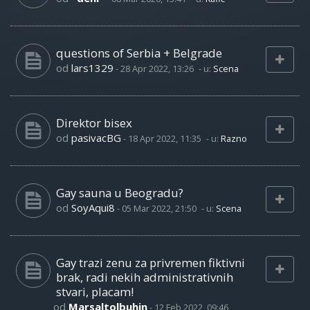
questions of Serbia + Belgrade
od
lars1329
-
28 Apr 2022, 13:26
- u:
Scena
Direktor bisex
od
pasivacBG
-
18 Apr 2022, 11:35
- u:
Razno
Gay sauna u Beogradu?
od
SoyAqui8
-
05 Mar 2022, 21:50
- u:
Scena
Gay trazi zenu za privremen fiktivni
brak, radi nekih administrativnih
stvari, placam!
od
Marsaltolbuhin
-
12 Feb 2022, 09:46