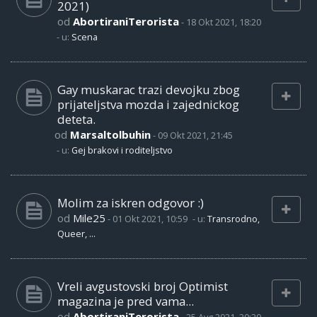
2021)
od
AbortiraniTerorista
-
18 Okt 2021, 18:20
- u:
Scena
Gay muskarac trazi devojku zbog
prijateljstva mozda i zajednickog
deteta.
od
Marsaltolbuhin
-
09 Okt 2021, 21:45
- u:
Gej brakovi i roditeljstvo
Molim za iskren odgovor :)
od
Mile25
-
01 Okt 2021, 10:59
- u:
Transrodno,
Queer, ...
Vreli avgustovski broj Optimist
magazina je pred vama...
od
AbortiraniTerorista