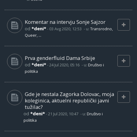
Komentar na intervju Sonje Sajzor
od
*deni*
-
03 Avg 2020, 12:53
- u:
Transrodno,
Queer, ...
Prva genderfluid Dama Srbije
od
*deni*
-
24 Jul 2020, 05:16
- u:
Društvo i
politika
Gde je nestala Zagorka Dolovac, moja
koleginica, aktuelni republički javni
tužilac?
od
*deni*
-
21 Jul 2020, 10:47
- u:
Društvo i
politika