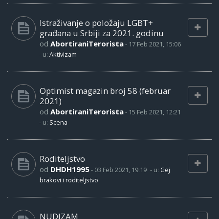
Istraživanje o položaju LGBT+
građana u Srbiji za 2021. godinu
od
AbortiraniTerorista
-
17 Feb 2021, 15:06
- u:
Aktivizam
Optimist magazin broj 58 (februar
2021)
od
AbortiraniTerorista
-
15 Feb 2021, 12:21
- u:
Scena
Roditeljstvo
od
DHDH1995
-
03 Feb 2021, 19:19
- u:
Gej
brakovi i roditeljstvo
NUDIZAM