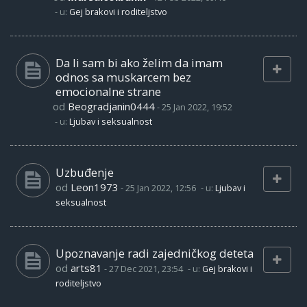
- u:
Gej brakovi i roditeljstvo
Da li sam bi ako želim da imam
odnos sa muskarcem bez
emocionalne strane
od
Beogradjanin0444
-
25 Jan 2022, 19:52
- u:
Ljubav i seksualnost
Uzbuđenje
od
Leon1973
-
25 Jan 2022, 12:56
- u:
Ljubav i
seksualnost
Upoznavanje radi zajedničkog deteta
od
arts81
-
27 Dec 2021, 23:54
- u:
Gej brakovi i
roditeljstvo