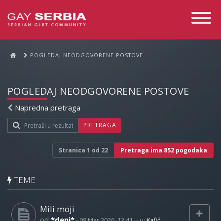
Toggle
Navigati
POGLEDAJ NEODGOVORENE POSTOVE
POGLEDAJ NEODGOVORENE POSTOVE
Napredna pretraga
PRETRAGA
Stranica
1
od
22
Pretraga ima 852 pogodaka
TEME
Mili moji
od
*deni*
-
08 Mar 2026, 13:41
- u:
Kafić