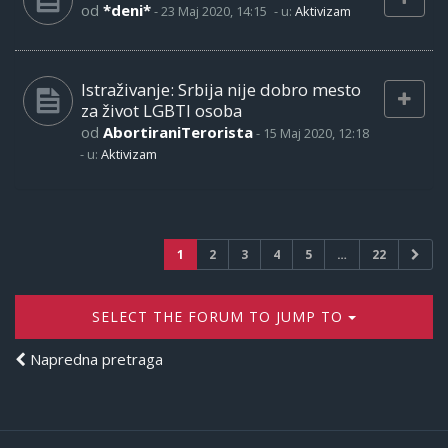
od
*deni*
-
23 Maj 2020, 14:15
- u:
Aktivizam
Istraživanje: Srbija nije dobro mesto
za život LGBTI osoba
od
AbortiraniTerorista
-
15 Maj 2020, 12:18
- u:
Aktivizam
1
2
3
4
5
…
22
SELECT THE FORUM TO JUMP TO
Napredna pretraga