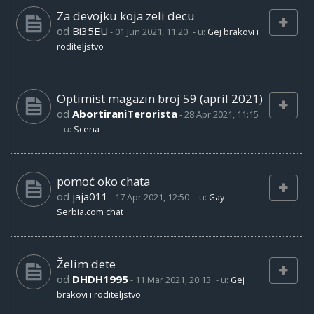
Za devojku koja zeli decu
od
Bi35EU
-
01 Jun 2021, 11:20
- u:
Gej brakovi i
roditeljstvo
Optimist magazin broj 59 (april 2021)
od
AbortiraniTerorista
-
28 Apr 2021, 11:15
- u:
Scena
pomoć oko chata
od
jaja011
-
17 Apr 2021, 12:50
- u:
Gay-
Serbia.com chat
Želim dete
od
DHDH1995
-
11 Mar 2021, 20:13
- u:
Gej
brakovi i roditeljstvo