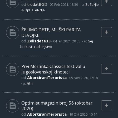
od
trodatBGD
-
02 Feb 2021, 18:39
- u:
ZeZaNJe
& OpUšTeNcIjA
ŽELIMO DETE, MUŠKI PAR ZA
DEVOJKE
od
Zelisdete33
-
04 Jan 2021, 20:55
- u:
Gej
brakovi i roditeljstvo
Prvi Merlinka Classics festival u
Jugoslovenskoj kinoteci
od
AbortiraniTerorista
-
05 Nov 2020, 16:18
- u:
Film
Optimist magazin broj 56 (oktobar
2020)
od
AbortiraniTerorista
-
19 Okt 2020, 10:14