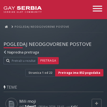
Toggle
Navigati
POGLEDAJ NEODGOVORENE POSTOVE
POGLEDAJ NEODGOVORENE POSTOVE
Napredna pretraga
PRETRAGA
Stranica
1
od
22
Pretraga ima 852 pogodaka
TEME
Mili moji
od
*deni*
-
08 Mar 2026, 13:41
- u:
Kafić