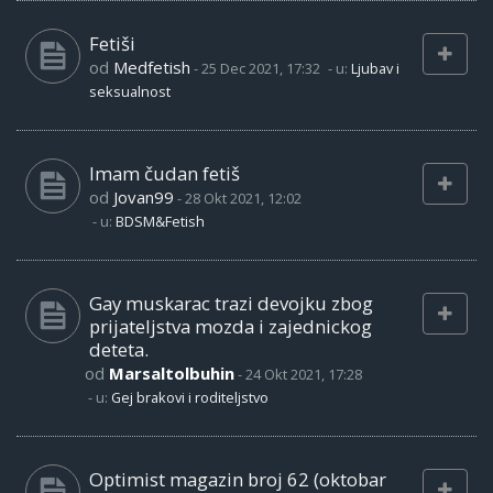
Fetiši
od
Medfetish
-
25 Dec 2021, 17:32
- u:
Ljubav i
seksualnost
Imam čudan fetiš
od
Jovan99
-
28 Okt 2021, 12:02
- u:
BDSM&Fetish
Gay muskarac trazi devojku zbog
prijateljstva mozda i zajednickog
deteta.
od
Marsaltolbuhin
-
24 Okt 2021, 17:28
- u:
Gej brakovi i roditeljstvo
Optimist magazin broj 62 (oktobar