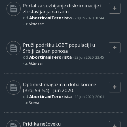
Portal za suzbijanje diskriminacije i
zlostavljanja na radu
od
AbortiraniTerorista
-
28 Jun 2020, 10:44
- u:
Aktivizam
Pruži podršku LGBT populaciji u
Srbiji za Dan ponosa
od
AbortiraniTerorista
-
23 Jun 2020, 23:45
- u:
Aktivizam
Optimist magazin u doba korone
(Broj 53-54) - Jun 2020.
od
AbortiraniTerorista
-
13 Jun 2020, 20:01
- u:
Scena
Pridika nečoveku