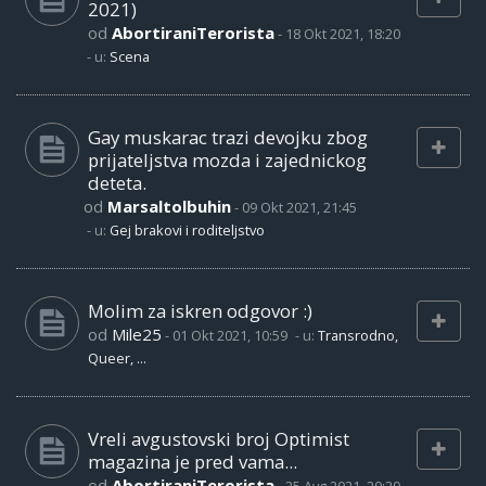
2021)
od
AbortiraniTerorista
-
18 Okt 2021, 18:20
- u:
Scena
Gay muskarac trazi devojku zbog
prijateljstva mozda i zajednickog
deteta.
od
Marsaltolbuhin
-
09 Okt 2021, 21:45
- u:
Gej brakovi i roditeljstvo
Molim za iskren odgovor :)
od
Mile25
-
01 Okt 2021, 10:59
- u:
Transrodno,
Queer, ...
Vreli avgustovski broj Optimist
magazina je pred vama...
od
AbortiraniTerorista