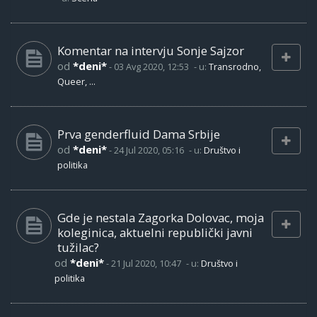
Komentar na intervju Sonje Sajzor
od
*deni*
-
03 Avg 2020, 12:53
- u:
Transrodno,
Queer, ...
Prva genderfluid Dama Srbije
od
*deni*
-
24 Jul 2020, 05:16
- u:
Društvo i
politika
Gde je nestala Zagorka Dolovac, moja
koleginica, aktuelni republički javni
tužilac?
od
*deni*
-
21 Jul 2020, 10:47
- u:
Društvo i
politika