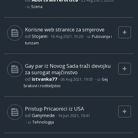
-
25 Avg 2021, 20:20
- u:
Scena
Korisne web stranice za smjerove
od
Stojann
-
16 Avg 2021, 15:20
- u:
Putovanja i
turizam
Gay par iz Novog Sada traži devojku
za surogat majčinstvo
od
istvanka77
-
06 Avg 2021, 19:05
- u:
Gej
brakovi i roditeljstvo
Pristup Pricaonici iz USA
od
Ganymede
-
16 Jun 2021, 19:41
- u:
Tehnologija