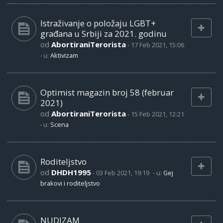
Istraživanje o položaju LGBT+
građana u Srbiji za 2021. godinu
od
AbortiraniTerorista
-
17 Feb 2021, 15:06
- u:
Aktivizam
Optimist magazin broj 58 (februar
2021)
od
AbortiraniTerorista
-
15 Feb 2021, 12:21
- u:
Scena
Roditeljstvo
od
DHDH1995
-
03 Feb 2021, 19:19
- u:
Gej
brakovi i roditeljstvo
NUDIZAM