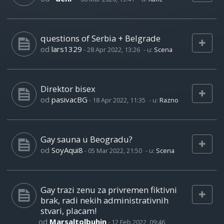
questions of Serbia + Belgrade
od
lars1329
-
28 Apr 2022, 13:26
- u:
Scena
Direktor bisex
od
pasivacBG
-
18 Apr 2022, 11:35
- u:
Razno
Gay sauna u Beogradu?
od
SoyAqui8
-
05 Mar 2022, 21:50
- u:
Scena
Gay trazi zenu za privremen fiktivni
brak, radi nekih administrativnih
stvari, placam!
od
Marsaltolbuhin
-
12 Feb 2022, 09:46