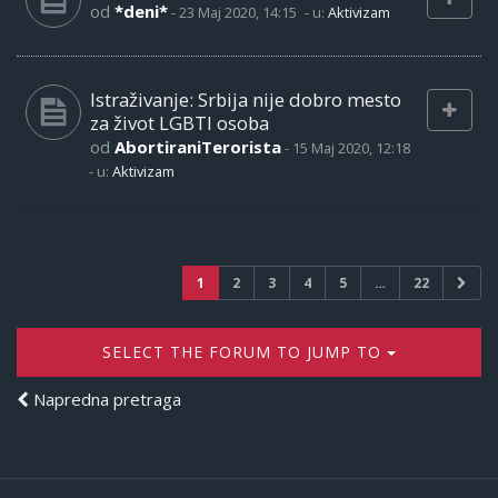
od
*deni*
-
23 Maj 2020, 14:15
- u:
Aktivizam
Istraživanje: Srbija nije dobro mesto
za život LGBTI osoba
od
AbortiraniTerorista
-
15 Maj 2020, 12:18
- u:
Aktivizam
1
2
3
4
5
…
22
SELECT THE FORUM TO JUMP TO
Napredna pretraga