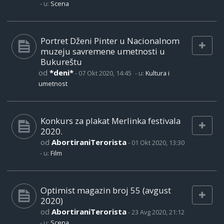
- u:
Scena
Portret Dženi Pinter u Nacionalnom
muzeju savremene umetnosti u
Bukureštu
od
*deni*
-
07 Okt 2020, 14:45
- u:
Kultura i
umetnost
Konkurs za plakat Merlinka festivala
2020.
od
AbortiraniTerorista
-
01 Okt 2020, 13:30
- u:
Film
Optimist magazin broj 55 (avgust
2020)
od
AbortiraniTerorista
-
23 Avg 2020, 21:12
- u:
Scena