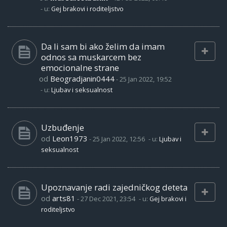
- u:
Gej brakovi i roditeljstvo
Da li sam bi ako želim da imam
odnos sa muskarcem bez
emocionalne strane
od
Beogradjanin0444
-
25 Jan 2022, 19:52
- u:
Ljubav i seksualnost
Uzbuđenje
od
Leon1973
-
25 Jan 2022, 12:56
- u:
Ljubav i
seksualnost
Upoznavanje radi zajedničkog deteta
od
arts81
-
27 Dec 2021, 23:54
- u:
Gej brakovi i
roditeljstvo