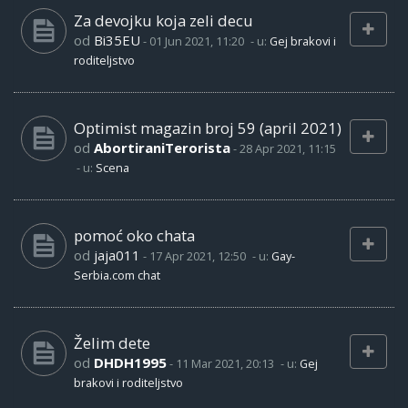
Za devojku koja zeli decu
od
Bi35EU
-
01 Jun 2021, 11:20
- u:
Gej brakovi i
roditeljstvo
Optimist magazin broj 59 (april 2021)
od
AbortiraniTerorista
-
28 Apr 2021, 11:15
- u:
Scena
pomoć oko chata
od
jaja011
-
17 Apr 2021, 12:50
- u:
Gay-
Serbia.com chat
Želim dete
od
DHDH1995
-
11 Mar 2021, 20:13
- u:
Gej
brakovi i roditeljstvo