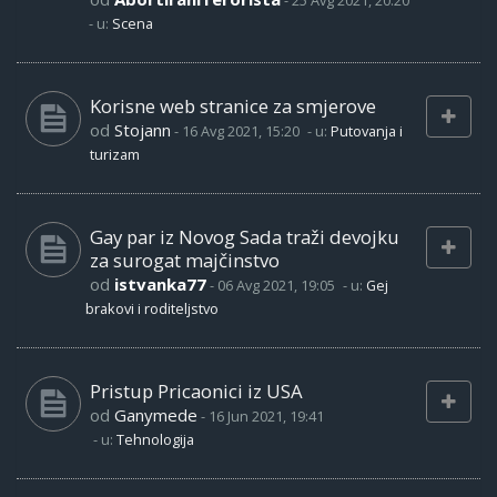
-
25 Avg 2021, 20:20
- u:
Scena
Korisne web stranice za smjerove
od
Stojann
-
16 Avg 2021, 15:20
- u:
Putovanja i
turizam
Gay par iz Novog Sada traži devojku
za surogat majčinstvo
od
istvanka77
-
06 Avg 2021, 19:05
- u:
Gej
brakovi i roditeljstvo
Pristup Pricaonici iz USA
od
Ganymede
-
16 Jun 2021, 19:41
- u:
Tehnologija