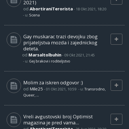
2021)
od
AbortiraniTerorista
-
18 Okt 2021, 18:20
- u:
Scena
Gay muskarac trazi devojku zbog
prijateljstva mozda i zajednickog
deteta.
od
Marsaltolbuhin
-
09 Okt 2021, 21:45
- u:
Gej brakovi i roditeljstvo
Molim za iskren odgovor :)
od
Mile25
-
01 Okt 2021, 10:59
- u:
Transrodno,
Queer, ...
Vreli avgustovski broj Optimist
magazina je pred vama...
od
AbortiraniTerorista