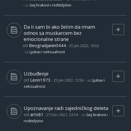
- u:
Gej brakovi i roditeljstvo
Da li sam bi ako želim da imam
odnos sa muskarcem bez
emocionalne strane
od
Beogradjanin0444
-
25 Jan 2022, 19:52
- u:
Ljubav i seksualnost
Uzbuđenje
od
Leon1973
-
25 Jan 2022, 12:56
- u:
Ljubav i
seksualnost
Upoznavanje radi zajedničkog deteta
od
arts81
-
27 Dec 2021, 23:54
- u:
Gej brakovi i
roditeljstvo