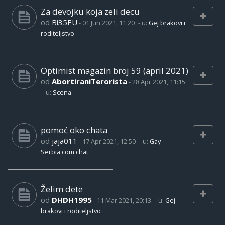
Za devojku koja zeli decu
od
Bi35EU
-
01 Jun 2021, 11:20
- u:
Gej brakovi i
roditeljstvo
Optimist magazin broj 59 (april 2021)
od
AbortiraniTerorista
-
28 Apr 2021, 11:15
- u:
Scena
pomoć oko chata
od
jaja011
-
17 Apr 2021, 12:50
- u:
Gay-
Serbia.com chat
Želim dete
od
DHDH1995
-
11 Mar 2021, 20:13
- u:
Gej
brakovi i roditeljstvo