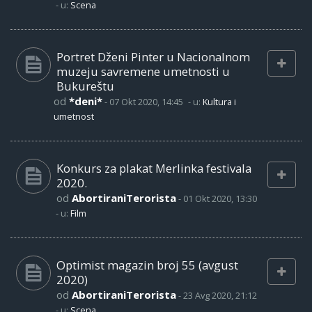
- u:
Scena
Portret Dženi Pinter u Nacionalnom
muzeju savremene umetnosti u
Bukureštu
od
*deni*
-
07 Okt 2020, 14:45
- u:
Kultura i
umetnost
Konkurs za plakat Merlinka festivala
2020.
od
AbortiraniTerorista
-
01 Okt 2020, 13:30
- u:
Film
Optimist magazin broj 55 (avgust
2020)
od
AbortiraniTerorista
-
23 Avg 2020, 21:12
- u:
Scena