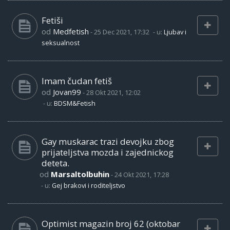
Fetiši
od
Medfetish
-
25 Dec 2021, 17:32
- u:
Ljubav i
seksualnost
Imam čudan fetiš
od
Jovan99
-
28 Okt 2021, 12:02
- u:
BDSM&Fetish
Gay muskarac trazi devojku zbog
prijateljstva mozda i zajednickog
deteta.
od
Marsaltolbuhin
-
24 Okt 2021, 17:28
- u:
Gej brakovi i roditeljstvo
Optimist magazin broj 62 (oktobar