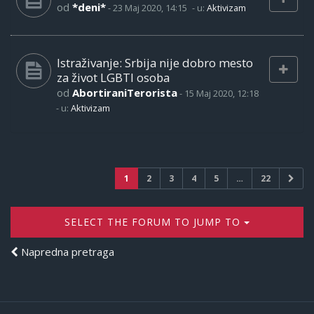
od
*deni*
-
23 Maj 2020, 14:15
- u:
Aktivizam
Istraživanje: Srbija nije dobro mesto
za život LGBTI osoba
od
AbortiraniTerorista
-
15 Maj 2020, 12:18
- u:
Aktivizam
1
2
3
4
5
…
22
SELECT THE FORUM TO JUMP TO
Napredna pretraga