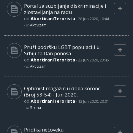
Portal za suzbijanje diskriminacije i
zlostavljanja na radu
od
AbortiraniTerorista
-
28 Jun 2020, 10:44
- u:
Aktivizam
Pruži podršku LGBT populaciji u
Srbiji za Dan ponosa
od
AbortiraniTerorista
-
23 Jun 2020, 23:45
- u:
Aktivizam
Optimist magazin u doba korone
(Broj 53-54) - Jun 2020.
od
AbortiraniTerorista
-
13 Jun 2020, 20:01
- u:
Scena
Pridika nečoveku