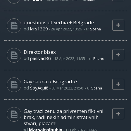
questions of Serbia + Belgrade
od
lars1329
-
28 Apr 2022, 13:26
- u:
Scena
Direktor bisex
od
pasivacBG
-
18 Apr 2022, 11:35
- u:
Razno
Gay sauna u Beogradu?
od
SoyAqui8
-
05 Mar 2022, 21:50
- u:
Scena
Gay trazi zenu za privremen fiktivni
brak, radi nekih administrativnih
stvari, placam!
od
Marsaltolbuhin
-
12 Feb 2022, 09:46