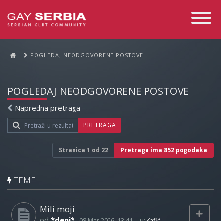
Toggle
Navigati
POGLEDAJ NEODGOVORENE POSTOVE
POGLEDAJ NEODGOVORENE POSTOVE
Napredna pretraga
PRETRAGA
Stranica
1
od
22
Pretraga ima 852 pogodaka
TEME
Mili moji
od
*deni*
-
08 Mar 2026, 13:41
- u:
Kafić