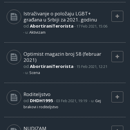
Istraživanje o položaju LGBT+
građana u Srbiji za 2021. godinu
od
AbortiraniTerorista
-
17 Feb 2021, 15:06
- u:
Aktivizam
Optimist magazin broj 58 (februar
2021)
od
AbortiraniTerorista
-
15 Feb 2021, 12:21
- u:
Scena
Roditeljstvo
od
DHDH1995
-
03 Feb 2021, 19:19
- u:
Gej
brakovi i roditeljstvo
NUDIZAM