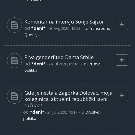
Komentar na intervju Sonje Sajzor
od
*deni*
-
03 Avg 2020, 12:53
- u:
Transrodno,
Queer, ...
Prva genderfluid Dama Srbije
od
*deni*
-
24 Jul 2020, 05:16
- u:
Društvo i
politika
Gde je nestala Zagorka Dolovac, moja
koleginica, aktuelni republički javni
tužilac?
od
*deni*
-
21 Jul 2020, 10:47
- u:
Društvo i
politika