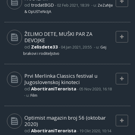
od
trodatBGD
-
02 Feb 2021, 18:39
- u:
ZeZaNJe
& OpUšTeNcIjA
ŽELIMO DETE, MUŠKI PAR ZA
DEVOJKE
od
Zelisdete33
-
04 Jan 2021, 20:55
- u:
Gej
brakovi i roditeljstvo
Prvi Merlinka Classics festival u
Jugoslovenskoj kinoteci
od
AbortiraniTerorista
-
05 Nov 2020, 16:18
- u:
Film
Optimist magazin broj 56 (oktobar
2020)
od
AbortiraniTerorista
-
19 Okt 2020, 10:14