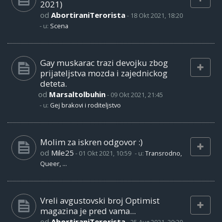
2021)
od
AbortiraniTerorista
-
18 Okt 2021, 18:20
- u:
Scena
Gay muskarac trazi devojku zbog
prijateljstva mozda i zajednickog
deteta.
od
Marsaltolbuhin
-
09 Okt 2021, 21:45
- u:
Gej brakovi i roditeljstvo
Molim za iskren odgovor :)
od
Mile25
-
01 Okt 2021, 10:59
- u:
Transrodno,
Queer, ...
Vreli avgustovski broj Optimist
magazina je pred vama...
od
AbortiraniTerorista