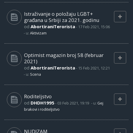
Istraživanje o položaju LGBT+
građana u Srbiji za 2021. godinu
od
AbortiraniTerorista
-
17 Feb 2021, 15:06
- u:
Aktivizam
Optimist magazin broj 58 (februar
2021)
od
AbortiraniTerorista
-
15 Feb 2021, 12:21
- u:
Scena
Roditeljstvo
od
DHDH1995
-
03 Feb 2021, 19:19
- u:
Gej
brakovi i roditeljstvo
NUDIZAM