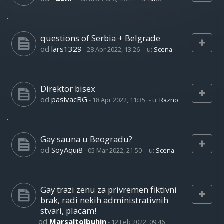
questions of Serbia + Belgrade
od
lars1329
-
28 Apr 2022, 13:26
- u:
Scena
Direktor bisex
od
pasivacBG
-
18 Apr 2022, 11:35
- u:
Razno
Gay sauna u Beogradu?
od
SoyAqui8
-
05 Mar 2022, 21:50
- u:
Scena
Gay trazi zenu za privremen fiktivni
brak, radi nekih administrativnih
stvari, placam!
od
Marsaltolbuhin
-
12 Feb 2022, 09:46