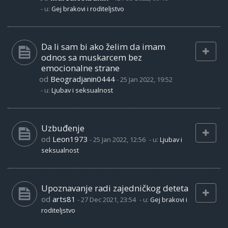
- u:
Gej brakovi i roditeljstvo
Da li sam bi ako želim da imam
odnos sa muskarcem bez
emocionalne strane
od
Beogradjanin0444
-
25 Jan 2022, 19:52
- u:
Ljubav i seksualnost
Uzbuđenje
od
Leon1973
-
25 Jan 2022, 12:56
- u:
Ljubav i
seksualnost
Upoznavanje radi zajedničkog deteta
od
arts81
-
27 Dec 2021, 23:54
- u:
Gej brakovi i
roditeljstvo