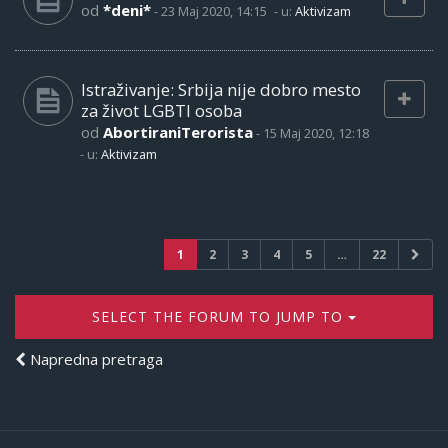
od
*deni*
-
23 Maj 2020, 14:15
- u:
Aktivizam
Istraživanje: Srbija nije dobro mesto
za život LGBTI osoba
od
AbortiraniTerorista
-
15 Maj 2020, 12:18
- u:
Aktivizam
1
2
3
4
5
…
22
SELECT THE FORUM TO JUMP TO
Napredna pretraga