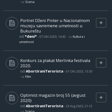
- u:
Scena
Portret Dženi Pinter u Nacionalnom
muzeju savremene umetnosti u
Bukureštu
od
*deni*
-
07 Okt 2020, 14:45
- u:
Kultura i
umetnost
Konkurs za plakat Merlinka festivala
2020.
od
AbortiraniTerorista
-
01 Okt 2020, 13:30
- u:
Film
Optimist magazin broj 55 (avgust
2020)
od
AbortiraniTerorista
-
23 Avg 2020, 21:12
- u:
Scena