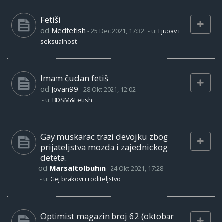
Fetiši
od
Medfetish
-
25 Dec 2021, 17:32
- u:
Ljubav i
seksualnost
Imam čudan fetiš
od
Jovan99
-
28 Okt 2021, 12:02
- u:
BDSM&Fetish
Gay muskarac trazi devojku zbog
prijateljstva mozda i zajednickog
deteta.
od
Marsaltolbuhin
-
24 Okt 2021, 17:28
- u:
Gej brakovi i roditeljstvo
Optimist magazin broj 62 (oktobar