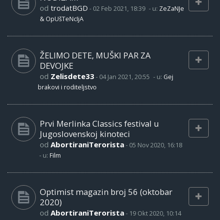
od
trodatBGD
-
02 Feb 2021, 18:39
- u:
ZeZaNJe
& OpUšTeNcIjA
ŽELIMO DETE, MUŠKI PAR ZA
DEVOJKE
od
Zelisdete33
-
04 Jan 2021, 20:55
- u:
Gej
brakovi i roditeljstvo
Prvi Merlinka Classics festival u
Jugoslovenskoj kinoteci
od
AbortiraniTerorista
-
05 Nov 2020, 16:18
- u:
Film
Optimist magazin broj 56 (oktobar
2020)
od
AbortiraniTerorista
-
19 Okt 2020, 10:14