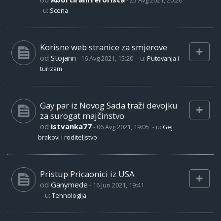
-
25 Avg 2021, 20:20
- u:
Scena
Korisne web stranice za smjerove
od
Stojann
-
16 Avg 2021, 15:20
- u:
Putovanja i
turizam
Gay par iz Novog Sada traži devojku
za surogat majčinstvo
od
istvanka77
-
06 Avg 2021, 19:05
- u:
Gej
brakovi i roditeljstvo
Pristup Pricaonici iz USA
od
Ganymede
-
16 Jun 2021, 19:41
- u:
Tehnologija