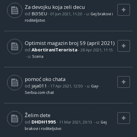
Za devojku koja zeli decu
od
Bi35EU
-
01 Jun 2021, 11:20
- u:
Gej brakovi i
roditeljstvo
Optimist magazin broj 59 (april 2021)
od
AbortiraniTerorista
-
28 Apr 2021, 11:15
- u:
Scena
pomoć oko chata
od
jaja011
-
17 Apr 2021, 12:50
- u:
Gay-
Serbia.com chat
Želim dete
od
DHDH1995
-
11 Mar 2021, 20:13
- u:
Gej
brakovi i roditeljstvo