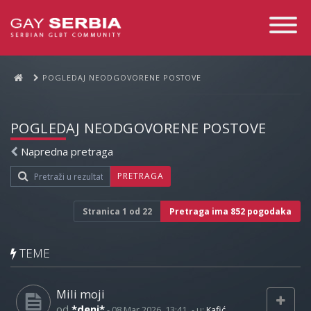
Toggle
Navigati
POGLEDAJ NEODGOVORENE POSTOVE
POGLEDAJ NEODGOVORENE POSTOVE
Napredna pretraga
PRETRAGA
Stranica
1
od
22
Pretraga ima 852 pogodaka
TEME
Mili moji
od
*deni*
-
08 Mar 2026, 13:41
- u:
Kafić