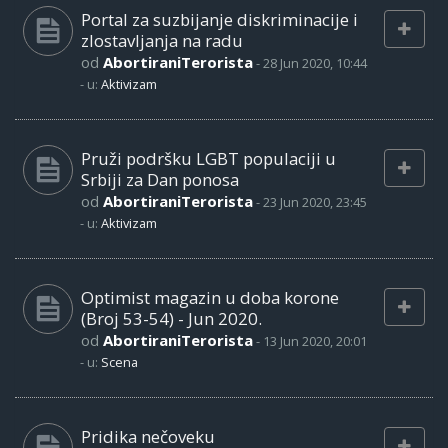
Portal za suzbijanje diskriminacije i
zlostavljanja na radu
od
AbortiraniTerorista
-
28 Jun 2020, 10:44
- u:
Aktivizam
Pruži podršku LGBT populaciji u
Srbiji za Dan ponosa
od
AbortiraniTerorista
-
23 Jun 2020, 23:45
- u:
Aktivizam
Optimist magazin u doba korone
(Broj 53-54) - Jun 2020.
od
AbortiraniTerorista
-
13 Jun 2020, 20:01
- u:
Scena
Pridika nečoveku