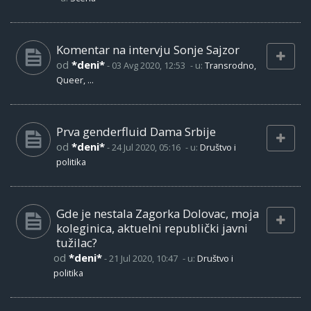
Komentar na intervju Sonje Sajzor
od
*deni*
-
03 Avg 2020, 12:53
- u:
Transrodno,
Queer, ...
Prva genderfluid Dama Srbije
od
*deni*
-
24 Jul 2020, 05:16
- u:
Društvo i
politika
Gde je nestala Zagorka Dolovac, moja
koleginica, aktuelni republički javni
tužilac?
od
*deni*
-
21 Jul 2020, 10:47
- u:
Društvo i
politika