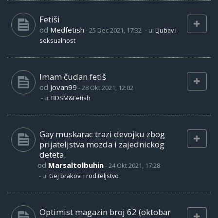
Fetiši
od
Medfetish
-
25 Dec 2021, 17:32
- u:
Ljubav i
seksualnost
Imam čudan fetiš
od
Jovan99
-
28 Okt 2021, 12:02
- u:
BDSM&Fetish
Gay muskarac trazi devojku zbog
prijateljstva mozda i zajednickog
deteta.
od
Marsaltolbuhin
-
24 Okt 2021, 17:28
- u:
Gej brakovi i roditeljstvo
Optimist magazin broj 62 (oktobar