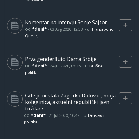
Komentar na intervju Sonje Sajzor
od
*deni*
-
03 Avg 2020, 12:53
- u:
Transrodno,
Queer, ...
Prva genderfluid Dama Srbije
od
*deni*
-
24 Jul 2020, 05:16
- u:
Društvo i
politika
Gde je nestala Zagorka Dolovac, moja
koleginica, aktuelni republički javni
tužilac?
od
*deni*
-
21 Jul 2020, 10:47
- u:
Društvo i
politika