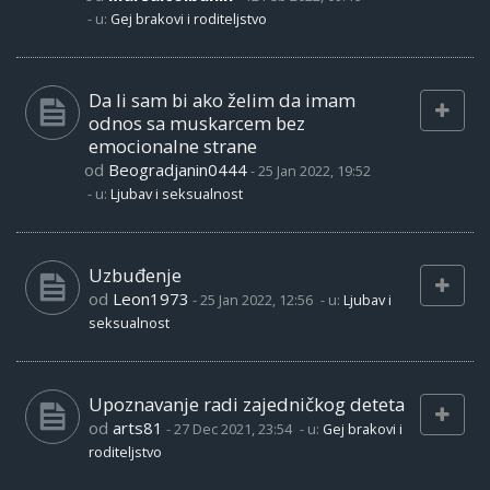
- u:
Gej brakovi i roditeljstvo
Da li sam bi ako želim da imam
odnos sa muskarcem bez
emocionalne strane
od
Beogradjanin0444
-
25 Jan 2022, 19:52
- u:
Ljubav i seksualnost
Uzbuđenje
od
Leon1973
-
25 Jan 2022, 12:56
- u:
Ljubav i
seksualnost
Upoznavanje radi zajedničkog deteta
od
arts81
-
27 Dec 2021, 23:54
- u:
Gej brakovi i
roditeljstvo