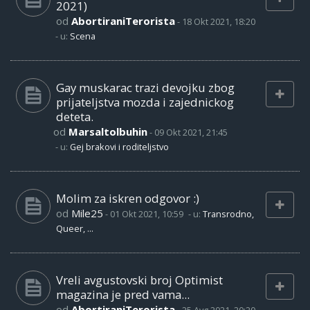
2021)
od
AbortiraniTerorista
-
18 Okt 2021, 18:20
- u:
Scena
Gay muskarac trazi devojku zbog
prijateljstva mozda i zajednickog
deteta.
od
Marsaltolbuhin
-
09 Okt 2021, 21:45
- u:
Gej brakovi i roditeljstvo
Molim za iskren odgovor :)
od
Mile25
-
01 Okt 2021, 10:59
- u:
Transrodno,
Queer, ...
Vreli avgustovski broj Optimist
magazina je pred vama...
od
AbortiraniTerorista