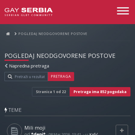
Toggle
Navigati
POGLEDAJ NEODGOVORENE POSTOVE
POGLEDAJ NEODGOVORENE POSTOVE
Napredna pretraga
PRETRAGA
Stranica
1
od
22
Pretraga ima 852 pogodaka
TEME
Mili moji
od
*deni*
-
08 Mar 2026, 13:41
- u:
Kafić