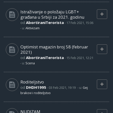
Istraživanje o položaju LGBT+
građana u Srbiji za 2021. godinu
od
AbortiraniTerorista
-
17 Feb 2021, 15:06
- u:
Aktivizam
Optimist magazin broj 58 (februar
2021)
od
AbortiraniTerorista
-
15 Feb 2021, 12:21
- u:
Scena
Roditeljstvo
od
DHDH1995
-
03 Feb 2021, 19:19
- u:
Gej
brakovi i roditeljstvo
NUDIZAM