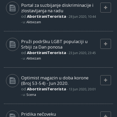
Portal za suzbijanje diskriminacije i
zlostavljanja na radu
od
AbortiraniTerorista
-
28 Jun 2020, 10:44
- u:
Aktivizam
Pruži podršku LGBT populaciji u
Srbiji za Dan ponosa
od
AbortiraniTerorista
-
23 Jun 2020, 23:45
- u:
Aktivizam
Optimist magazin u doba korone
(Broj 53-54) - Jun 2020.
od
AbortiraniTerorista
-
13 Jun 2020, 20:01
- u:
Scena
Pridika nečoveku