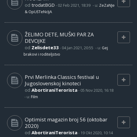
od
trodatBGD
-
02 Feb 2021, 18:39
- u:
ZeZaNJe
& OpUšTeNcIjA
ŽELIMO DETE, MUŠKI PAR ZA
DEVOJKE
od
Zelisdete33
-
04 Jan 2021, 20:55
- u:
Gej
brakovi i roditeljstvo
Prvi Merlinka Classics festival u
Jugoslovenskoj kinoteci
od
AbortiraniTerorista
-
05 Nov 2020, 16:18
- u:
Film
Optimist magazin broj 56 (oktobar
2020)
od
AbortiraniTerorista
-
19 Okt 2020, 10:14