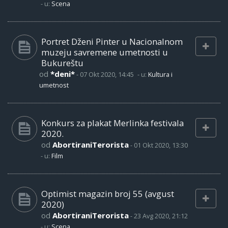
- u:
Scena
Portret Dženi Pinter u Nacionalnom
muzeju savremene umetnosti u
Bukureštu
od
*deni*
-
07 Okt 2020, 14:45
- u:
Kultura i
umetnost
Konkurs za plakat Merlinka festivala
2020.
od
AbortiraniTerorista
-
01 Okt 2020, 13:30
- u:
Film
Optimist magazin broj 55 (avgust
2020)
od
AbortiraniTerorista
-
23 Avg 2020, 21:12
- u:
Scena