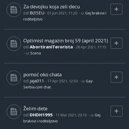
Za devojku koja zeli decu
od
Bi35EU
-
01 Jun 2021, 11:20
- u:
Gej brakovi i
roditeljstvo
Optimist magazin broj 59 (april 2021)
od
AbortiraniTerorista
-
28 Apr 2021, 11:15
- u:
Scena
pomoć oko chata
od
jaja011
-
17 Apr 2021, 12:50
- u:
Gay-
Serbia.com chat
Želim dete
od
DHDH1995
-
11 Mar 2021, 20:13
- u:
Gej
brakovi i roditeljstvo