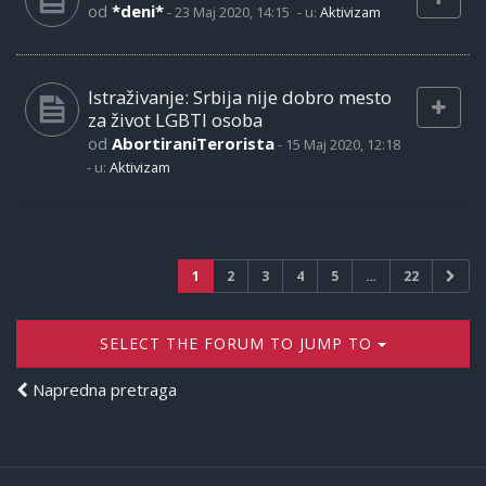
od
*deni*
-
23 Maj 2020, 14:15
- u:
Aktivizam
Istraživanje: Srbija nije dobro mesto
za život LGBTI osoba
od
AbortiraniTerorista
-
15 Maj 2020, 12:18
- u:
Aktivizam
1
2
3
4
5
…
22
SELECT THE FORUM TO JUMP TO
Napredna pretraga