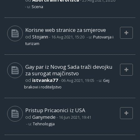
-
25 Avg 2021, 20:20
- u:
Scena
Korisne web stranice za smjerove
od
Stojann
-
16 Avg 2021, 15:20
- u:
Putovanja i
turizam
Gay par iz Novog Sada traži devojku
za surogat majčinstvo
od
istvanka77
-
06 Avg 2021, 19:05
- u:
Gej
brakovi i roditeljstvo
Pristup Pricaonici iz USA
od
Ganymede
-
16 Jun 2021, 19:41
- u:
Tehnologija