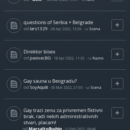
questions of Serbia + Belgrade
od
lars1329
-
28 Apr 2022, 13:26
- u:
Scena
Direktor bisex
od
pasivacBG
-
18 Apr 2022, 11:35
- u:
Razno
Gay sauna u Beogradu?
od
SoyAqui8
-
05 Mar 2022, 21:50
- u:
Scena
Gay trazi zenu za privremen fiktivni
brak, radi nekih administrativnih
stvari, placam!
od
Marsaltolbuhin
-
12 Feb 2022, 09:46