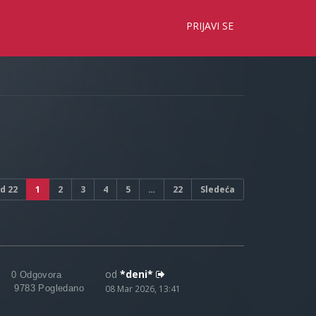
×
PRIJAVI SE
d
22
1
2
3
4
5
…
22
Sledeća
od
*deni*
0 Odgovora
9783 Pogledano
08 Mar 2026, 13:41