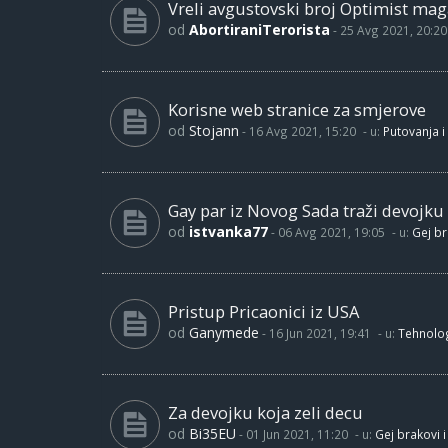
Vreli avgustovski broj Optimist maga
od
AbortiraniTerorista
-
25 Avg 2021, 20:20
Korisne web stranice za smjerove
od
Stojann
-
16 Avg 2021, 15:20
- u:
Putovanja i
Gay par iz Novog Sada traži devojku
od
istvanka77
-
06 Avg 2021, 19:05
- u:
Gej br
Pristup Pricaonici iz USA
od
Ganymede
-
16 Jun 2021, 19:41
- u:
Tehnolog
Za devojku koja zeli decu
od
Bi35EU
-
01 Jun 2021, 11:20
- u:
Gej brakovi i