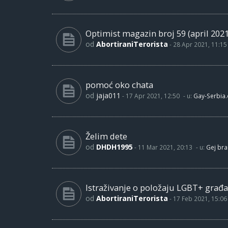
Optimist magazin broj 59 (april 2021
od
AbortiraniTerorista
-
28 Apr 2021, 11:15
pomoć oko chata
od
jaja011
-
17 Apr 2021, 12:50
- u:
Gay-Serbia
Želim dete
od
DHDH1995
-
11 Mar 2021, 20:13
- u:
Gej bra
Istraživanje o položaju LGBT+ građa
od
AbortiraniTerorista
-
17 Feb 2021, 15:06