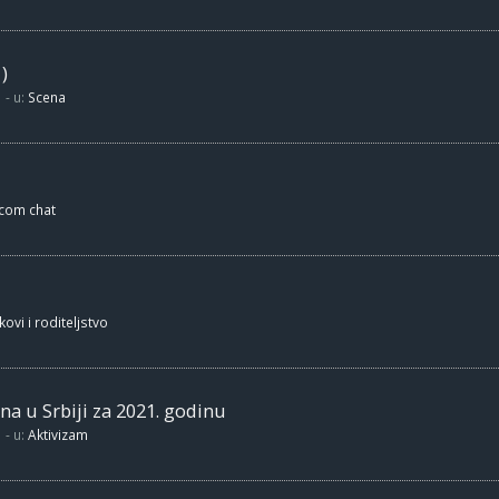
)
- u:
Scena
.com chat
kovi i roditeljstvo
na u Srbiji za 2021. godinu
- u:
Aktivizam