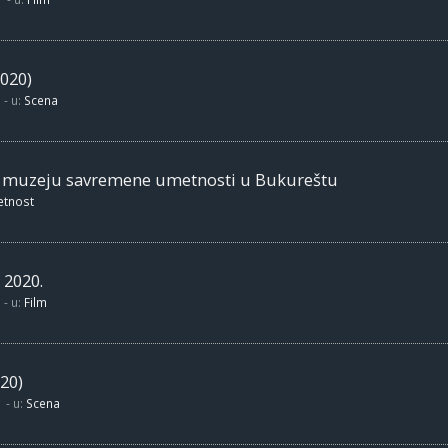
020)
- u:
Scena
m muzeju savremene umetnosti u Bukureštu
etnost
 2020.
- u:
Film
20)
- u:
Scena