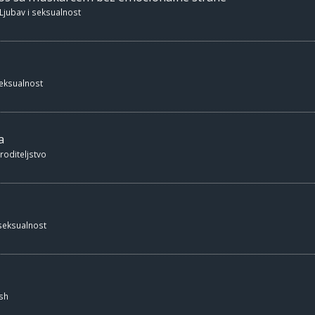
Ljubav i seksualnost
seksualnost
a
 roditeljstvo
 seksualnost
sh