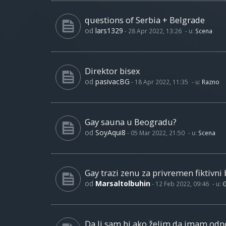
questions of Serbia + Belgrade
od
lars1329
-
28 Apr 2022, 13:26
- u:
Scena
Direktor bisex
od
pasivacBG
-
18 Apr 2022, 11:35
- u:
Razno
Gay sauna u Beogradu?
od
SoyAqui8
-
05 Mar 2022, 21:50
- u:
Scena
Gay trazi zenu za privremen fiktivni 
od
Marsaltolbuhin
-
12 Feb 2022, 09:46
- u:
G
Da li sam bi ako želim da imam od