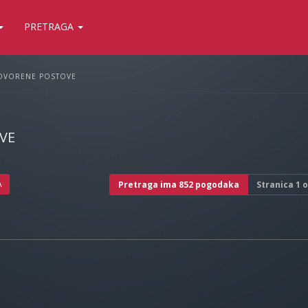
PRETRAGA
OVORENE POSTOVE
VE
A
Pretraga ima 852 pogodaka
Stranica
1
o