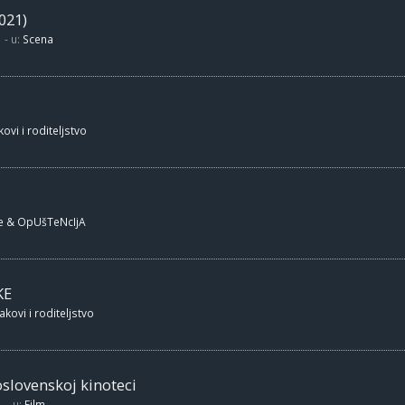
021)
- u:
Scena
ovi i roditeljstvo
e & OpUšTeNcIjA
KE
akovi i roditeljstvo
oslovenskoj kinoteci
- u:
Film