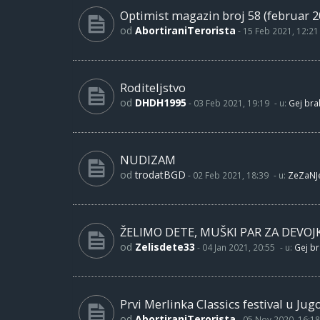
Optimist magazin broj 58 (februar 2
od
AbortiraniTerorista
-
15 Feb 2021, 12:21
Roditeljstvo
od
DHDH1995
-
03 Feb 2021, 19:19
- u:
Gej brak
NUDIZAM
od
trodatBGD
-
02 Feb 2021, 18:39
- u:
ZeZaNJ
ŽELIMO DETE, MUŠKI PAR ZA DEVOJ
od
Zelisdete33
-
04 Jan 2021, 20:55
- u:
Gej br
Prvi Merlinka Classics festival u Jug
od
AbortiraniTerorista
-
05 Nov 2020, 16:18