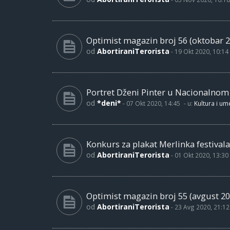
Optimist magazin broj 56 (oktobar 2
od
AbortiraniTerorista
-
19 Okt 2020, 10:14
Portret Dženi Pinter u Nacionalno
od
*deni*
-
07 Okt 2020, 14:45
- u:
Kultura i um
Konkurs za plakat Merlinka festivala
od
AbortiraniTerorista
-
01 Okt 2020, 13:30
Optimist magazin broj 55 (avgust 20
od
AbortiraniTerorista
-
23 Avg 2020, 21:12