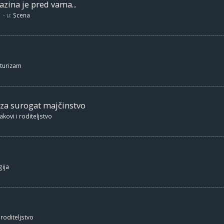
zina je pred vama...
- u:
Scena
 turizam
 za surogat majčinstvo
akovi i roditeljstvo
ija
 roditeljstvo