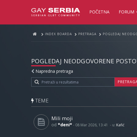
POČETNA
FORUM
INDEX BOARDA
PRETRAGA
POGLEDAJ NEODG
POGLEDAJ NEODGOVORENE POSTO
Napredna pretraga
PRETRAG
TEME
Mili moji
od
*deni*
-
08 Mar 2026, 13:41
- u:
Kafić