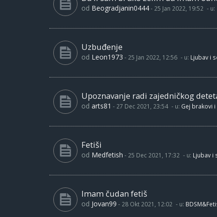
od
Beogradjanin0444
-
25 Jan 2022, 19:52
- u:
Uzbuđenje
od
Leon1973
-
25 Jan 2022, 12:56
- u:
Ljubav i 
Upoznavanje radi zajedničkog detet
od
arts81
-
27 Dec 2021, 23:54
- u:
Gej brakovi i
Fetiši
od
Medfetish
-
25 Dec 2021, 17:32
- u:
Ljubav i
Imam čudan fetiš
od
Jovan99
-
28 Okt 2021, 12:02
- u:
BDSM&Feti