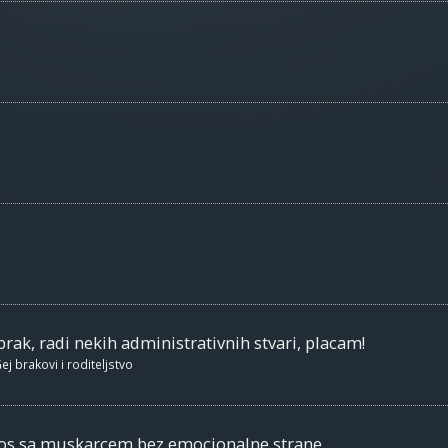
brak, radi nekih administrativnih stvari, placam!
ej brakovi i roditeljstvo
nos sa muskarcem bez emocionalne strane