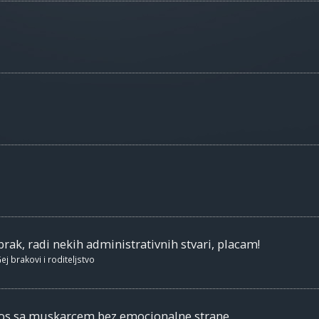
brak, radi nekih administrativnih stvari, placam!
ej brakovi i roditeljstvo
nos sa muskarcem bez emocionalne strane