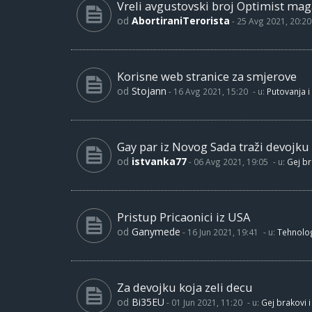
Vreli avgustovski broj Optimist maga
od
AbortiraniTerorista
-
25 Avg 2021, 20:20
Korisne web stranice za smjerove
od
Stojann
-
16 Avg 2021, 15:20
- u:
Putovanja i
Gay par iz Novog Sada traži devojku
od
istvanka77
-
06 Avg 2021, 19:05
- u:
Gej br
Pristup Pricaonici iz USA
od
Ganymede
-
16 Jun 2021, 19:41
- u:
Tehnolog
Za devojku koja zeli decu
od
Bi35EU
-
01 Jun 2021, 11:20
- u:
Gej brakovi i