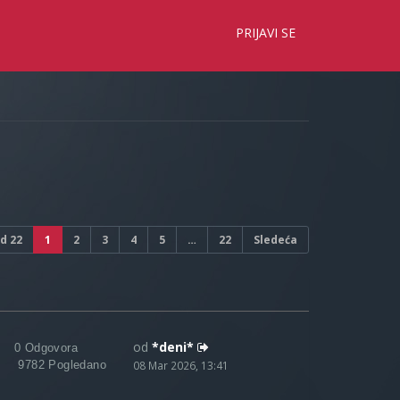
×
PRIJAVI SE
d
22
1
2
3
4
5
…
22
Sledeća
od
*deni*
0 Odgovora
9782 Pogledano
08 Mar 2026, 13:41