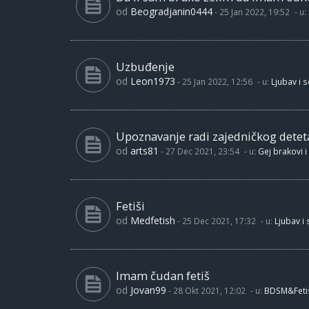
od
Beogradjanin0444
-
25 Jan 2022, 19:52
- u:
Uzbuđenje
od
Leon1973
-
25 Jan 2022, 12:56
- u:
Ljubav i 
Upoznavanje radi zajedničkog detet
od
arts81
-
27 Dec 2021, 23:54
- u:
Gej brakovi i
Fetiši
od
Medfetish
-
25 Dec 2021, 17:32
- u:
Ljubav i
Imam čudan fetiš
od
Jovan99
-
28 Okt 2021, 12:02
- u:
BDSM&Feti