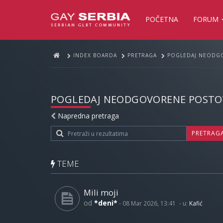
POČETNA
FORUM
INDEX BOARDA
PRETRAGA
POGLEDAJ NEODG
POGLEDAJ NEODGOVORENE POSTO
Napredna pretraga
PRETRAG
TEME
Mili moji
od
*deni*
-
08 Mar 2026, 13:41
- u:
Kafić