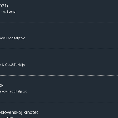
021)
- u:
Scena
ovi i roditeljstvo
e & OpUšTeNcIjA
KE
akovi i roditeljstvo
oslovenskoj kinoteci
- u:
Film