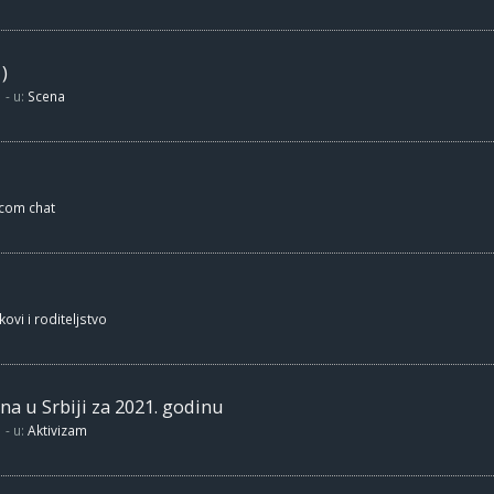
)
- u:
Scena
.com chat
kovi i roditeljstvo
na u Srbiji za 2021. godinu
- u:
Aktivizam