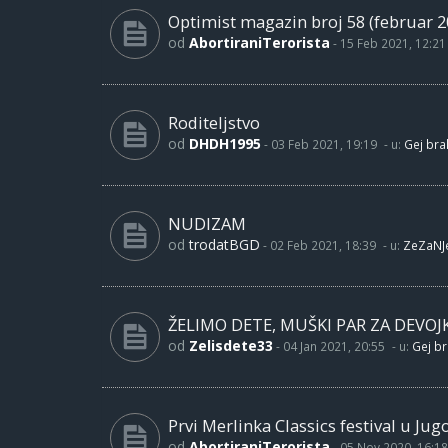
Optimist magazin broj 58 (februar 2
od
AbortiraniTerorista
-
15 Feb 2021, 12:21
Roditeljstvo
od
DHDH1995
-
03 Feb 2021, 19:19
- u:
Gej brak
NUDIZAM
od
trodatBGD
-
02 Feb 2021, 18:39
- u:
ZeZaNJ
ŽELIMO DETE, MUŠKI PAR ZA DEVOJ
od
Zelisdete33
-
04 Jan 2021, 20:55
- u:
Gej br
Prvi Merlinka Classics festival u Jug
od
AbortiraniTerorista
-
05 Nov 2020, 16:18