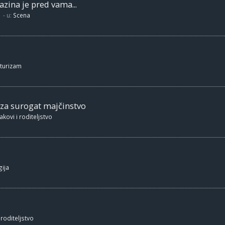
zina je pred vama...
- u:
Scena
 turizam
 za surogat majčinstvo
akovi i roditeljstvo
ija
 roditeljstvo