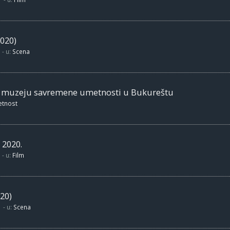
020)
- u:
Scena
m muzeju savremene umetnosti u Bukureštu
etnost
 2020.
- u:
Film
20)
- u:
Scena