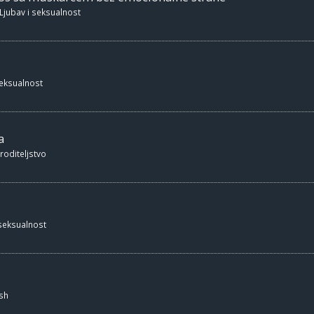
Ljubav i seksualnost
seksualnost
a
 roditeljstvo
 seksualnost
sh