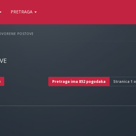
PRETRAGA
OVORENE POSTOVE
VE
A
Pretraga ima 852 pogodaka
Stranica
1
o