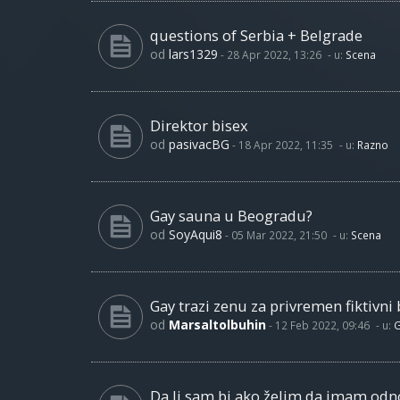
questions of Serbia + Belgrade
od
lars1329
-
28 Apr 2022, 13:26
- u:
Scena
Direktor bisex
od
pasivacBG
-
18 Apr 2022, 11:35
- u:
Razno
Gay sauna u Beogradu?
od
SoyAqui8
-
05 Mar 2022, 21:50
- u:
Scena
Gay trazi zenu za privremen fiktivni 
od
Marsaltolbuhin
-
12 Feb 2022, 09:46
- u:
G
Da li sam bi ako želim da imam od