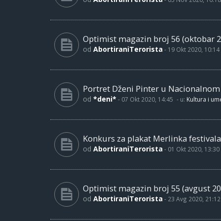
Optimist magazin broj 56 (oktobar 2
od
AbortiraniTerorista
-
19 Okt 2020, 10:14
Portret Dženi Pinter u Nacionalno
od
*deni*
-
07 Okt 2020, 14:45
- u:
Kultura i um
Konkurs za plakat Merlinka festivala
od
AbortiraniTerorista
-
01 Okt 2020, 13:30
Optimist magazin broj 55 (avgust 20
od
AbortiraniTerorista
-
23 Avg 2020, 21:12