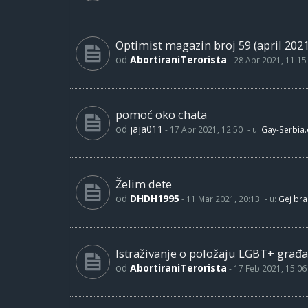
Optimist magazin broj 59 (april 2021
od
AbortiraniTerorista
-
28 Apr 2021, 11:15
pomoć oko chata
od
jaja011
-
17 Apr 2021, 12:50
- u:
Gay-Serbia
Želim dete
od
DHDH1995
-
11 Mar 2021, 20:13
- u:
Gej bra
Istraživanje o položaju LGBT+ građa
od
AbortiraniTerorista
-
17 Feb 2021, 15:06