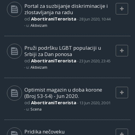
Portal za suzbijanje diskriminacije i
zlostavljanja na radu
od
AbortiraniTerorista
-
28 Jun 2020, 10:44
- u:
Aktivizam
Pruži podršku LGBT populaciji u
Srbiji za Dan ponosa
od
AbortiraniTerorista
-
23 Jun 2020, 23:45
- u:
Aktivizam
Optimist magazin u doba korone
(Broj 53-54) - Jun 2020.
od
AbortiraniTerorista
-
13 Jun 2020, 20:01
- u:
Scena
Pridika nečoveku