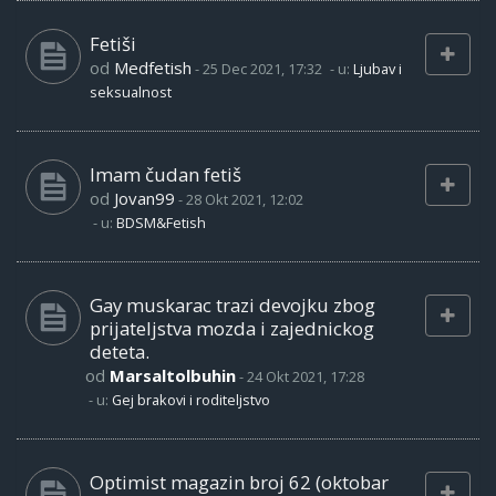
Fetiši
od
Medfetish
-
25 Dec 2021, 17:32
- u:
Ljubav i
seksualnost
Imam čudan fetiš
od
Jovan99
-
28 Okt 2021, 12:02
- u:
BDSM&Fetish
Gay muskarac trazi devojku zbog
prijateljstva mozda i zajednickog
deteta.
od
Marsaltolbuhin
-
24 Okt 2021, 17:28
- u:
Gej brakovi i roditeljstvo
Optimist magazin broj 62 (oktobar