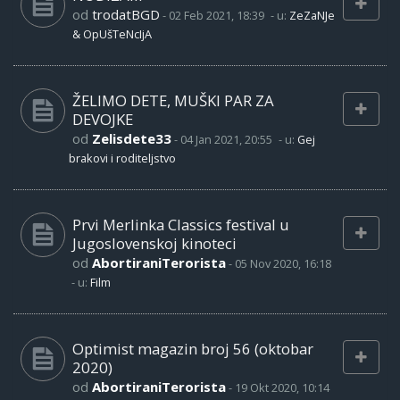
od
trodatBGD
-
02 Feb 2021, 18:39
- u:
ZeZaNJe
& OpUšTeNcIjA
ŽELIMO DETE, MUŠKI PAR ZA
DEVOJKE
od
Zelisdete33
-
04 Jan 2021, 20:55
- u:
Gej
brakovi i roditeljstvo
Prvi Merlinka Classics festival u
Jugoslovenskoj kinoteci
od
AbortiraniTerorista
-
05 Nov 2020, 16:18
- u:
Film
Optimist magazin broj 56 (oktobar
2020)
od
AbortiraniTerorista
-
19 Okt 2020, 10:14