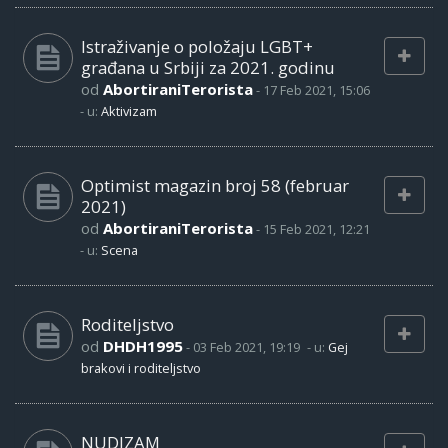
Istraživanje o položaju LGBT+
građana u Srbiji za 2021. godinu
od
AbortiraniTerorista
-
17 Feb 2021, 15:06
- u:
Aktivizam
Optimist magazin broj 58 (februar
2021)
od
AbortiraniTerorista
-
15 Feb 2021, 12:21
- u:
Scena
Roditeljstvo
od
DHDH1995
-
03 Feb 2021, 19:19
- u:
Gej
brakovi i roditeljstvo
NUDIZAM