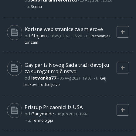
-
25 Avg 2021, 20:20
- u:
Scena
Korisne web stranice za smjerove
od
Stojann
-
16 Avg 2021, 15:20
- u:
Putovanja i
turizam
Gay par iz Novog Sada traži devojku
za surogat majčinstvo
od
istvanka77
-
06 Avg 2021, 19:05
- u:
Gej
brakovi i roditeljstvo
Pristup Pricaonici iz USA
od
Ganymede
-
16 Jun 2021, 19:41
- u:
Tehnologija