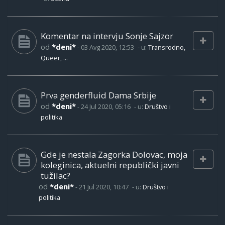
Komentar na intervju Sonje Sajzor
od
*deni*
-
03 Avg 2020, 12:53
- u:
Transrodno,
Queer, ...
Prva genderfluid Dama Srbije
od
*deni*
-
24 Jul 2020, 05:16
- u:
Društvo i
politika
Gde je nestala Zagorka Dolovac, moja
koleginica, aktuelni republički javni
tužilac?
od
*deni*
-
21 Jul 2020, 10:47
- u:
Društvo i
politika