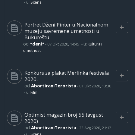
- u:
Scena
Portret Dženi Pinter u Nacionalnom
muzeju savremene umetnosti u
Bukureštu
od
*deni*
-
07 Okt 2020, 14:45
- u:
Kultura i
umetnost
Konkurs za plakat Merlinka festivala
2020.
od
AbortiraniTerorista
-
01 Okt 2020, 13:30
- u:
Film
Optimist magazin broj 55 (avgust
2020)
od
AbortiraniTerorista
-
23 Avg 2020, 21:12
- u:
Scena