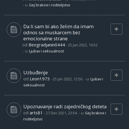
- u:
Gej brakovi i roditeljstvo
Da li sam bi ako želim da imam
odnos sa muskarcem bez
emocionalne strane
od
Beogradjanin0444
-
25 Jan 2022, 19:52
- u:
Ljubav i seksualnost
Uzbuđenje
od
Leon1973
-
25 Jan 2022, 12:56
- u:
Ljubav i
seksualnost
Upoznavanje radi zajedničkog deteta
od
arts81
-
27 Dec 2021, 23:54
- u:
Gej brakovi i
roditeljstvo