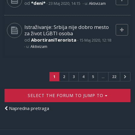
od
*deni*
-
23 Maj 2020, 14:15
- u:
Aktivizam
Istraživanje: Srbija nije dobro mesto
za život LGBTI osoba
od
AbortiraniTerorista
-
15 Maj 2020, 12:18
- u:
Aktivizam
1
2
3
4
5
…
22
SELECT THE FORUM TO JUMP TO
Napredna pretraga