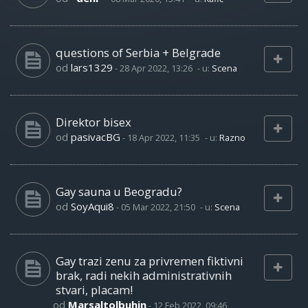
questions of Serbia + Belgrade
od
lars1329
-
28 Apr 2022, 13:26
- u:
Scena
Direktor bisex
od
pasivacBG
-
18 Apr 2022, 11:35
- u:
Razno
Gay sauna u Beogradu?
od
SoyAqui8
-
05 Mar 2022, 21:50
- u:
Scena
Gay trazi zenu za privremen fiktivni
brak, radi nekih administrativnih
stvari, placam!
od
Marsaltolbuhin
-
12 Feb 2022, 09:46