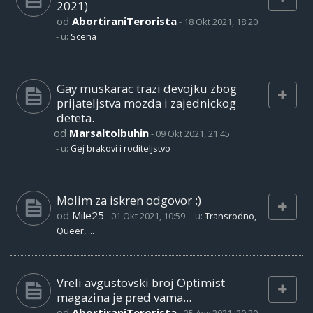
2021)
od
AbortiraniTerorista
-
18 Okt 2021, 18:20
- u:
Scena
Gay muskarac trazi devojku zbog
prijateljstva mozda i zajednickog
deteta.
od
Marsaltolbuhin
-
09 Okt 2021, 21:45
- u:
Gej brakovi i roditeljstvo
Molim za iskren odgovor :)
od
Mile25
-
01 Okt 2021, 10:59
- u:
Transrodno,
Queer, ...
Vreli avgustovski broj Optimist
magazina je pred vama...
od
AbortiraniTerorista