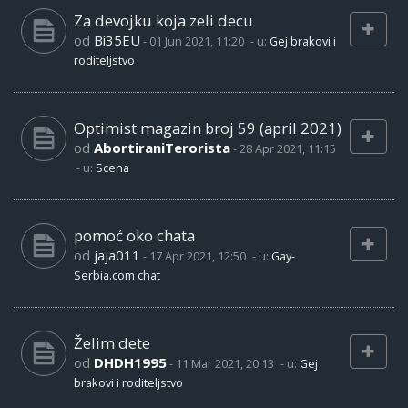
Za devojku koja zeli decu
od
Bi35EU
-
01 Jun 2021, 11:20
- u:
Gej brakovi i
roditeljstvo
Optimist magazin broj 59 (april 2021)
od
AbortiraniTerorista
-
28 Apr 2021, 11:15
- u:
Scena
pomoć oko chata
od
jaja011
-
17 Apr 2021, 12:50
- u:
Gay-
Serbia.com chat
Želim dete
od
DHDH1995
-
11 Mar 2021, 20:13
- u:
Gej
brakovi i roditeljstvo