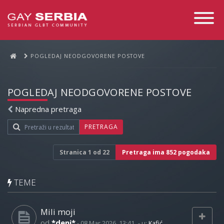
Toggle
Navigati
POGLEDAJ NEODGOVORENE POSTOVE
POGLEDAJ NEODGOVORENE POSTOVE
Napredna pretraga
PRETRAGA
Stranica
1
od
22
Pretraga ima 852 pogodaka
TEME
Mili moji
od
*deni*
-
08 Mar 2026, 13:41
- u:
Kafić