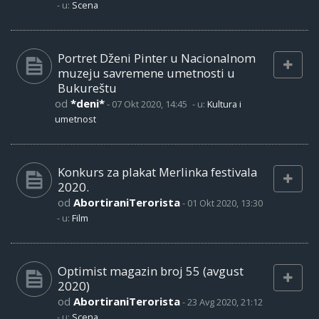
- u:
Scena
Portret Dženi Pinter u Nacionalnom
muzeju savremene umetnosti u
Bukureštu
od
*deni*
-
07 Okt 2020, 14:45
- u:
Kultura i
umetnost
Konkurs za plakat Merlinka festivala
2020.
od
AbortiraniTerorista
-
01 Okt 2020, 13:30
- u:
Film
Optimist magazin broj 55 (avgust
2020)
od
AbortiraniTerorista
-
23 Avg 2020, 21:12
- u:
Scena