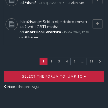
od
*deni*
-
23 Maj 2020, 14:15
- u:
Aktivizam
Istraživanje: Srbija nije dobro mesto
za život LGBTI osoba
od
AbortiraniTerorista
-
15 Maj 2020, 12:18
- u:
Aktivizam
1
2
3
4
5
…
22
SELECT THE FORUM TO JUMP TO
Napredna pretraga