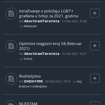
Istraživanje o položaju LGBT+
građana u Srbiji za 2021. godinu
od
AbortiraniTerorista
-
17 Feb 2021, 15:06
- u:
Aktivizam
Optimist magazin broj 58 (februar
2021)
od
AbortiraniTerorista
-
15 Feb 2021, 12:21
- u:
Scena
Roditeljstvo
od
DHDH1995
-
03 Feb 2021, 19:19
- u:
Gej
brakovi i roditeljstvo
NUDIZAM