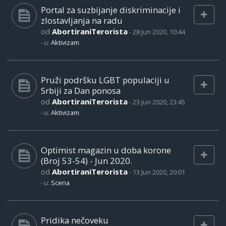
Portal za suzbijanje diskriminacije i
zlostavljanja na radu
od
AbortiraniTerorista
-
28 Jun 2020, 10:44
- u:
Aktivizam
Pruži podršku LGBT populaciji u
Srbiji za Dan ponosa
od
AbortiraniTerorista
-
23 Jun 2020, 23:45
- u:
Aktivizam
Optimist magazin u doba korone
(Broj 53-54) - Jun 2020.
od
AbortiraniTerorista
-
13 Jun 2020, 20:01
- u:
Scena
Pridika nečoveku