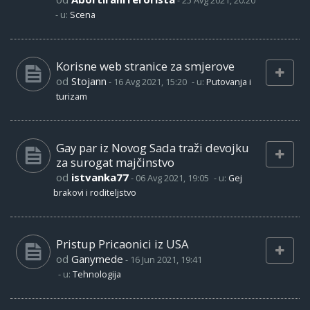
-
25 Avg 2021, 20:20
- u:
Scena
Korisne web stranice za smjerove
od
Stojann
-
16 Avg 2021, 15:20
- u:
Putovanja i
turizam
Gay par iz Novog Sada traži devojku
za surogat majčinstvo
od
istvanka77
-
06 Avg 2021, 19:05
- u:
Gej
brakovi i roditeljstvo
Pristup Pricaonici iz USA
od
Ganymede
-
16 Jun 2021, 19:41
- u:
Tehnologija