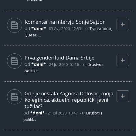
Komentar na intervju Sonje Sajzor
od
*deni*
-
03 Avg 2020, 12:53
- u:
Transrodno,
Queer, ...
Prva genderfluid Dama Srbije
od
*deni*
-
24 Jul 2020, 05:16
- u:
Društvo i
politika
Gde je nestala Zagorka Dolovac, moja
koleginica, aktuelni republički javni
tužilac?
od
*deni*
-
21 Jul 2020, 10:47
- u:
Društvo i
politika