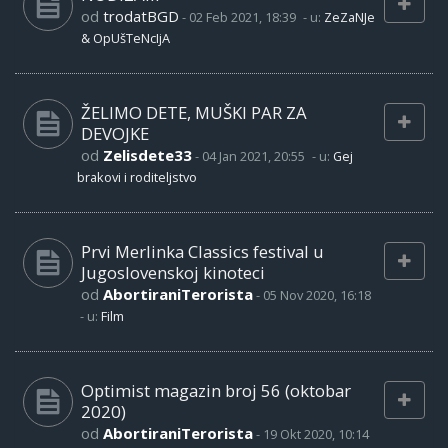
od
trodatBGD
-
02 Feb 2021, 18:39
- u:
ZeZaNJe
& OpUšTeNcIjA
ŽELIMO DETE, MUŠKI PAR ZA
DEVOJKE
od
Zelisdete33
-
04 Jan 2021, 20:55
- u:
Gej
brakovi i roditeljstvo
Prvi Merlinka Classics festival u
Jugoslovenskoj kinoteci
od
AbortiraniTerorista
-
05 Nov 2020, 16:18
- u:
Film
Optimist magazin broj 56 (oktobar
2020)
od
AbortiraniTerorista
-
19 Okt 2020, 10:14