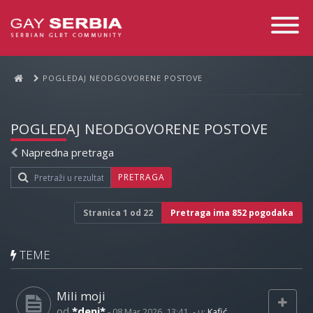
Toggle
Navigati
POGLEDAJ NEODGOVORENE POSTOVE
POGLEDAJ NEODGOVORENE POSTOVE
Napredna pretraga
PRETRAGA
Stranica
1
od
22
Pretraga ima 852 pogodaka
TEME
Mili moji
od
*deni*
-
08 Mar 2026, 13:41
- u:
Kafić