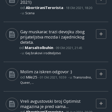
2021)
od
AbortiraniTerorista
-
18 Okt 2021, 18:20
- u:
Scena
Gay muskarac trazi devojku zbog
prijateljstva mozda i zajednickog
deteta.
od
Marsaltolbuhin
-
09 Okt 2021, 21:45
- u:
Gej brakovi i roditeljstvo
Molim za iskren odgovor :)
od
Mile25
-
01 Okt 2021, 10:59
- u:
Transrodno,
Queer, ...
Vreli avgustovski broj Optimist
magazina je pred vama...
od
AbortiraniTerorista