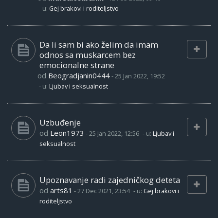
- u:
Gej brakovi i roditeljstvo
Da li sam bi ako želim da imam
odnos sa muskarcem bez
emocionalne strane
od
Beogradjanin0444
-
25 Jan 2022, 19:52
- u:
Ljubav i seksualnost
Uzbuđenje
od
Leon1973
-
25 Jan 2022, 12:56
- u:
Ljubav i
seksualnost
Upoznavanje radi zajedničkog deteta
od
arts81
-
27 Dec 2021, 23:54
- u:
Gej brakovi i
roditeljstvo