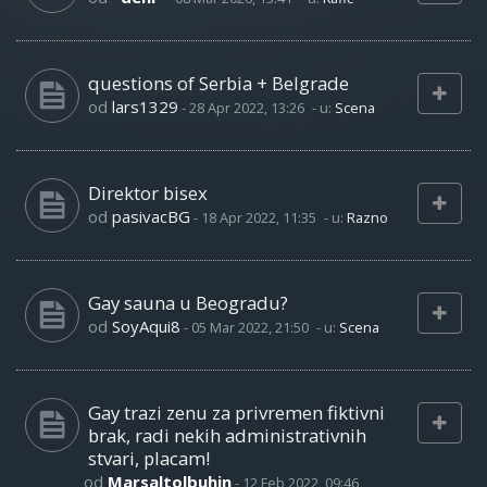
questions of Serbia + Belgrade
od
lars1329
-
28 Apr 2022, 13:26
- u:
Scena
Direktor bisex
od
pasivacBG
-
18 Apr 2022, 11:35
- u:
Razno
Gay sauna u Beogradu?
od
SoyAqui8
-
05 Mar 2022, 21:50
- u:
Scena
Gay trazi zenu za privremen fiktivni
brak, radi nekih administrativnih
stvari, placam!
od
Marsaltolbuhin
-
12 Feb 2022, 09:46