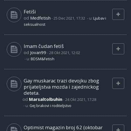
Fetiši
od
Medfetish
-
25 Dec 2021, 17:32
- u:
Ljubav i
seksualnost
Imam čudan fetiš
od
Jovan99
-
28 Okt 2021, 12:02
- u:
BDSM&Fetish
Gay muskarac trazi devojku zbog
prijateljstva mozda i zajednickog
deteta.
od
Marsaltolbuhin
-
24 Okt 2021, 17:28
- u:
Gej brakovi i roditeljstvo
Optimist magazin broj 62 (oktobar