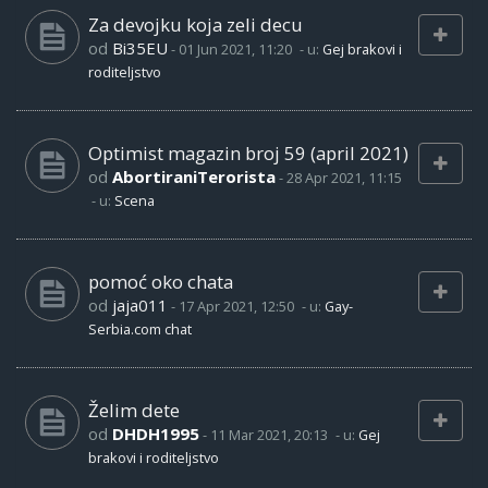
Za devojku koja zeli decu
od
Bi35EU
-
01 Jun 2021, 11:20
- u:
Gej brakovi i
roditeljstvo
Optimist magazin broj 59 (april 2021)
od
AbortiraniTerorista
-
28 Apr 2021, 11:15
- u:
Scena
pomoć oko chata
od
jaja011
-
17 Apr 2021, 12:50
- u:
Gay-
Serbia.com chat
Želim dete
od
DHDH1995
-
11 Mar 2021, 20:13
- u:
Gej
brakovi i roditeljstvo