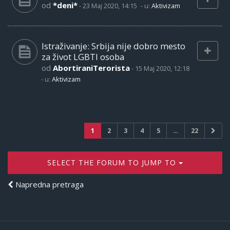
od
*deni*
-
23 Maj 2020, 14:15
- u:
Aktivizam
Istraživanje: Srbija nije dobro mesto
za život LGBTI osoba
od
AbortiraniTerorista
-
15 Maj 2020, 12:18
- u:
Aktivizam
1
2
3
4
5
…
22
SELECT THE FORUM TO JUMP TO
Napredna pretraga