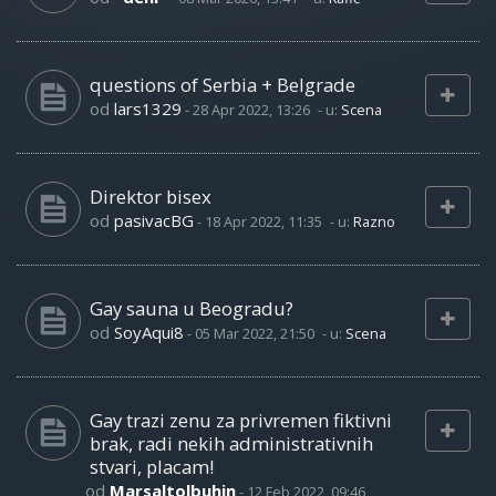
questions of Serbia + Belgrade
od
lars1329
-
28 Apr 2022, 13:26
- u:
Scena
Direktor bisex
od
pasivacBG
-
18 Apr 2022, 11:35
- u:
Razno
Gay sauna u Beogradu?
od
SoyAqui8
-
05 Mar 2022, 21:50
- u:
Scena
Gay trazi zenu za privremen fiktivni
brak, radi nekih administrativnih
stvari, placam!
od
Marsaltolbuhin
-
12 Feb 2022, 09:46