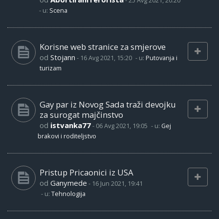
-
25 Avg 2021, 20:20
- u:
Scena
Korisne web stranice za smjerove
od
Stojann
-
16 Avg 2021, 15:20
- u:
Putovanja i
turizam
Gay par iz Novog Sada traži devojku
za surogat majčinstvo
od
istvanka77
-
06 Avg 2021, 19:05
- u:
Gej
brakovi i roditeljstvo
Pristup Pricaonici iz USA
od
Ganymede
-
16 Jun 2021, 19:41
- u:
Tehnologija