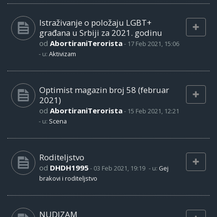
Istraživanje o položaju LGBT+
građana u Srbiji za 2021. godinu
od
AbortiraniTerorista
-
17 Feb 2021, 15:06
- u:
Aktivizam
Optimist magazin broj 58 (februar
2021)
od
AbortiraniTerorista
-
15 Feb 2021, 12:21
- u:
Scena
Roditeljstvo
od
DHDH1995
-
03 Feb 2021, 19:19
- u:
Gej
brakovi i roditeljstvo
NUDIZAM