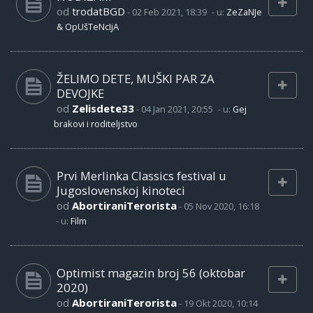
od
trodatBGD
-
02 Feb 2021, 18:39
- u:
ZeZaNJe
& OpUšTeNcIjA
ŽELIMO DETE, MUŠKI PAR ZA
DEVOJKE
od
Zelisdete33
-
04 Jan 2021, 20:55
- u:
Gej
brakovi i roditeljstvo
Prvi Merlinka Classics festival u
Jugoslovenskoj kinoteci
od
AbortiraniTerorista
-
05 Nov 2020, 16:18
- u:
Film
Optimist magazin broj 56 (oktobar
2020)
od
AbortiraniTerorista
-
19 Okt 2020, 10:14