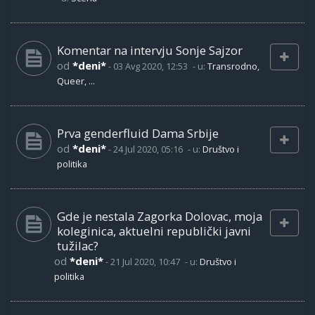
Komentar na intervju Sonje Sajzor
od
*deni*
-
03 Avg 2020, 12:53
- u:
Transrodno,
Queer, ...
Prva genderfluid Dama Srbije
od
*deni*
-
24 Jul 2020, 05:16
- u:
Društvo i
politika
Gde je nestala Zagorka Dolovac, moja
koleginica, aktuelni republički javni
tužilac?
od
*deni*
-
21 Jul 2020, 10:47
- u:
Društvo i
politika