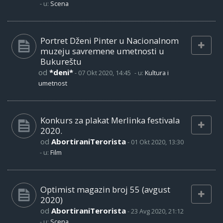
- u:
Scena
Portret Dženi Pinter u Nacionalnom
muzeju savremene umetnosti u
Bukureštu
od
*deni*
-
07 Okt 2020, 14:45
- u:
Kultura i
umetnost
Konkurs za plakat Merlinka festivala
2020.
od
AbortiraniTerorista
-
01 Okt 2020, 13:30
- u:
Film
Optimist magazin broj 55 (avgust
2020)
od
AbortiraniTerorista
-
23 Avg 2020, 21:12
- u:
Scena