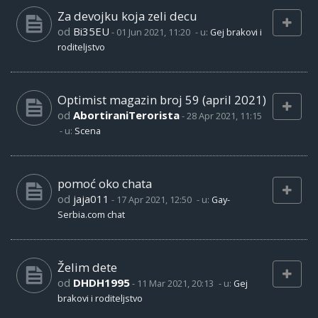
Za devojku koja zeli decu
od
Bi35EU
-
01 Jun 2021, 11:20
- u:
Gej brakovi i
roditeljstvo
Optimist magazin broj 59 (april 2021)
od
AbortiraniTerorista
-
28 Apr 2021, 11:15
- u:
Scena
pomoć oko chata
od
jaja011
-
17 Apr 2021, 12:50
- u:
Gay-
Serbia.com chat
Želim dete
od
DHDH1995
-
11 Mar 2021, 20:13
- u:
Gej
brakovi i roditeljstvo