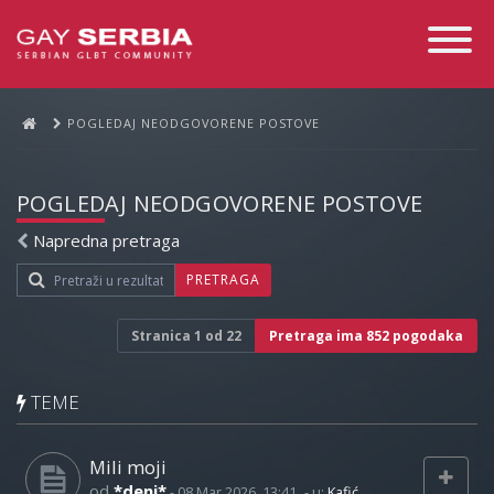
Toggle
Navigati
POGLEDAJ NEODGOVORENE POSTOVE
POGLEDAJ NEODGOVORENE POSTOVE
Napredna pretraga
PRETRAGA
Stranica
1
od
22
Pretraga ima 852 pogodaka
TEME
Mili moji
od
*deni*
-
08 Mar 2026, 13:41
- u:
Kafić