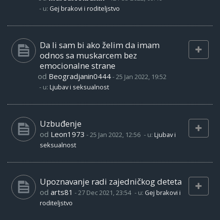
- u:
Gej brakovi i roditeljstvo
Da li sam bi ako želim da imam
odnos sa muskarcem bez
emocionalne strane
od
Beogradjanin0444
-
25 Jan 2022, 19:52
- u:
Ljubav i seksualnost
Uzbuđenje
od
Leon1973
-
25 Jan 2022, 12:56
- u:
Ljubav i
seksualnost
Upoznavanje radi zajedničkog deteta
od
arts81
-
27 Dec 2021, 23:54
- u:
Gej brakovi i
roditeljstvo