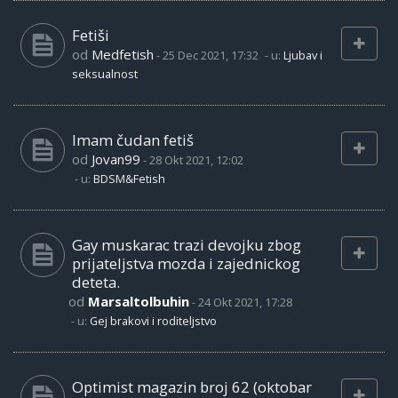
Fetiši
od
Medfetish
-
25 Dec 2021, 17:32
- u:
Ljubav i
seksualnost
Imam čudan fetiš
od
Jovan99
-
28 Okt 2021, 12:02
- u:
BDSM&Fetish
Gay muskarac trazi devojku zbog
prijateljstva mozda i zajednickog
deteta.
od
Marsaltolbuhin
-
24 Okt 2021, 17:28
- u:
Gej brakovi i roditeljstvo
Optimist magazin broj 62 (oktobar