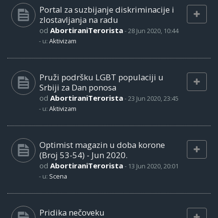
Portal za suzbijanje diskriminacije i
zlostavljanja na radu
od
AbortiraniTerorista
-
28 Jun 2020, 10:44
- u:
Aktivizam
Pruži podršku LGBT populaciji u
Srbiji za Dan ponosa
od
AbortiraniTerorista
-
23 Jun 2020, 23:45
- u:
Aktivizam
Optimist magazin u doba korone
(Broj 53-54) - Jun 2020.
od
AbortiraniTerorista
-
13 Jun 2020, 20:01
- u:
Scena
Pridika nečoveku