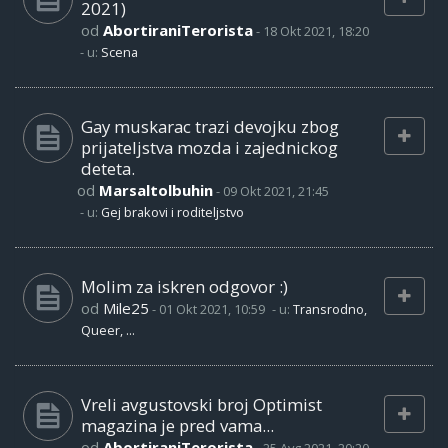
2021)
od
AbortiraniTerorista
-
18 Okt 2021, 18:20
- u:
Scena
Gay muskarac trazi devojku zbog
prijateljstva mozda i zajednickog
deteta.
od
Marsaltolbuhin
-
09 Okt 2021, 21:45
- u:
Gej brakovi i roditeljstvo
Molim za iskren odgovor :)
od
Mile25
-
01 Okt 2021, 10:59
- u:
Transrodno,
Queer, ...
Vreli avgustovski broj Optimist
magazina je pred vama...
od
AbortiraniTerorista