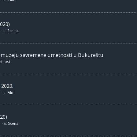
020)
- u:
Scena
m muzeju savremene umetnosti u Bukureštu
etnost
 2020.
- u:
Film
20)
- u:
Scena