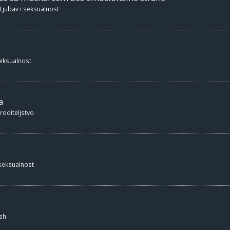
Ljubav i seksualnost
seksualnost
a
 roditeljstvo
 seksualnost
sh