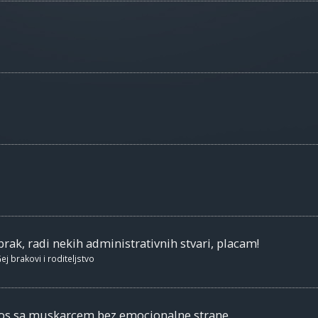
brak, radi nekih administrativnih stvari, placam!
ej brakovi i roditeljstvo
nos sa muskarcem bez emocionalne strane