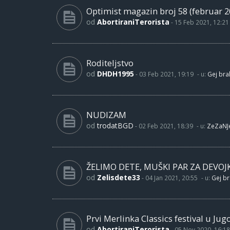
Optimist magazin broj 58 (februar 2
od
AbortiraniTerorista
-
15 Feb 2021, 12:21
Roditeljstvo
od
DHDH1995
-
03 Feb 2021, 19:19
- u:
Gej brak
NUDIZAM
od
trodatBGD
-
02 Feb 2021, 18:39
- u:
ZeZaNJ
ŽELIMO DETE, MUŠKI PAR ZA DEVOJ
od
Zelisdete33
-
04 Jan 2021, 20:55
- u:
Gej br
Prvi Merlinka Classics festival u Jug
od
AbortiraniTerorista
-
05 Nov 2020, 16:18