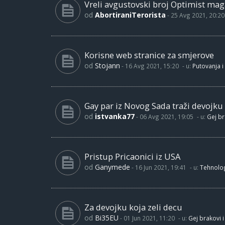
Vreli avgustovski broj Optimist maga
od
AbortiraniTerorista
-
25 Avg 2021, 20:20
Korisne web stranice za smjerove
od
Stojann
-
16 Avg 2021, 15:20
- u:
Putovanja i
Gay par iz Novog Sada traži devojku
od
istvanka77
-
06 Avg 2021, 19:05
- u:
Gej br
Pristup Pricaonici iz USA
od
Ganymede
-
16 Jun 2021, 19:41
- u:
Tehnolog
Za devojku koja zeli decu
od
Bi35EU
-
01 Jun 2021, 11:20
- u:
Gej brakovi i