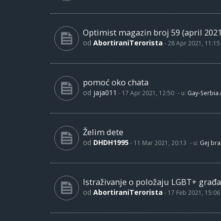
Optimist magazin broj 59 (april 2021
od
AbortiraniTerorista
-
28 Apr 2021, 11:15
pomoć oko chata
od
jaja011
-
17 Apr 2021, 12:50
- u:
Gay-Serbia
Želim dete
od
DHDH1995
-
11 Mar 2021, 20:13
- u:
Gej bra
Istraživanje o položaju LGBT+ građa
od
AbortiraniTerorista
-
17 Feb 2021, 15:06