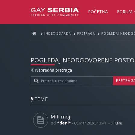
POČETNA
FORUM
INDEX BOARDA
PRETRAGA
POGLEDAJ NEODG
POGLEDAJ NEODGOVORENE POSTO
Napredna pretraga
PRETRAG
TEME
Mili moji
od
*deni*
-
08 Mar 2026, 13:41
- u:
Kafić