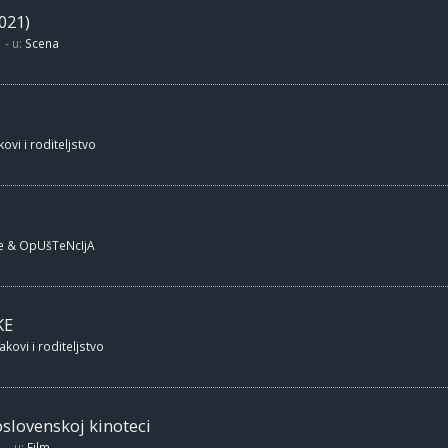
021)
- u:
Scena
ovi i roditeljstvo
e & OpUšTeNcIjA
KE
akovi i roditeljstvo
oslovenskoj kinoteci
- u:
Film