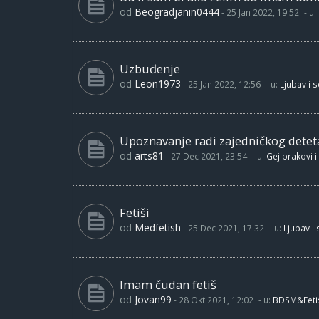
od
Beogradjanin0444
-
25 Jan 2022, 19:52
- u:
Uzbuđenje
od
Leon1973
-
25 Jan 2022, 12:56
- u:
Ljubav i 
Upoznavanje radi zajedničkog detet
od
arts81
-
27 Dec 2021, 23:54
- u:
Gej brakovi i
Fetiši
od
Medfetish
-
25 Dec 2021, 17:32
- u:
Ljubav i
Imam čudan fetiš
od
Jovan99
-
28 Okt 2021, 12:02
- u:
BDSM&Feti