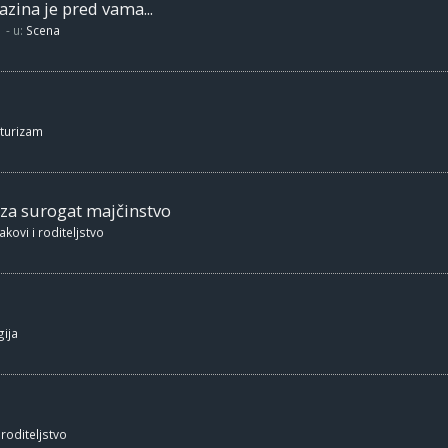
zina je pred vama...
- u:
Scena
 turizam
 za surogat majčinstvo
akovi i roditeljstvo
ija
 roditeljstvo