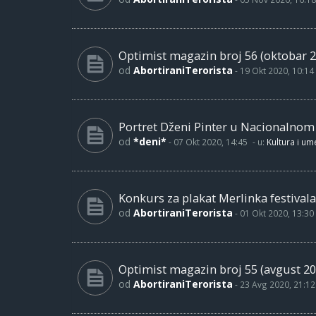
Optimist magazin broj 56 (oktobar 2
od
AbortiraniTerorista
-
19 Okt 2020, 10:14
Portret Dženi Pinter u Nacionalno
od
*deni*
-
07 Okt 2020, 14:45
- u:
Kultura i um
Konkurs za plakat Merlinka festivala
od
AbortiraniTerorista
-
01 Okt 2020, 13:30
Optimist magazin broj 55 (avgust 20
od
AbortiraniTerorista
-
23 Avg 2020, 21:12