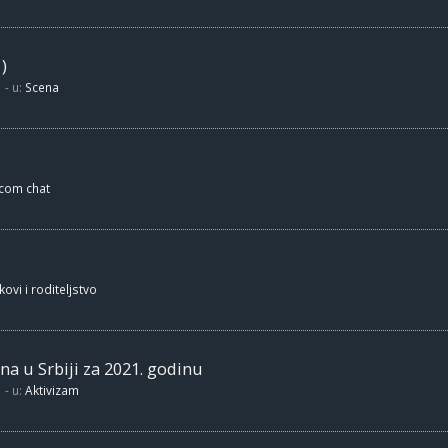
)
- u:
Scena
.com chat
kovi i roditeljstvo
na u Srbiji za 2021. godinu
- u:
Aktivizam