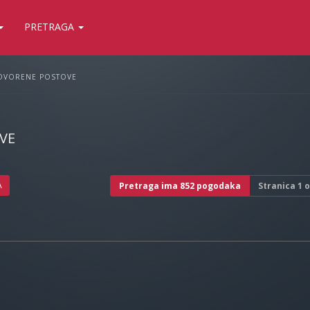
PRETRAGA
OVORENE POSTOVE
VE
A
Pretraga ima 852 pogodaka
Stranica
1
o