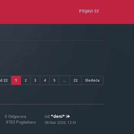
×
PRIJAVI SE
d
22
1
2
3
4
5
…
22
Sledeća
od
*deni*
0 Odgovora
9783 Pogledano
08 Mar 2026, 13:41