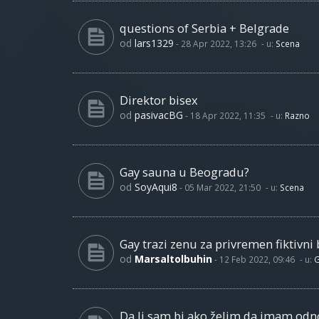
questions of Serbia + Belgrade
od
lars1329
-
28 Apr 2022, 13:26
- u:
Scena
Direktor bisex
od
pasivacBG
-
18 Apr 2022, 11:35
- u:
Razno
Gay sauna u Beogradu?
od
SoyAqui8
-
05 Mar 2022, 21:50
- u:
Scena
Gay trazi zenu za privremen fiktivni 
od
Marsaltolbuhin
-
12 Feb 2022, 09:46
- u:
G
Da li sam bi ako želim da imam od