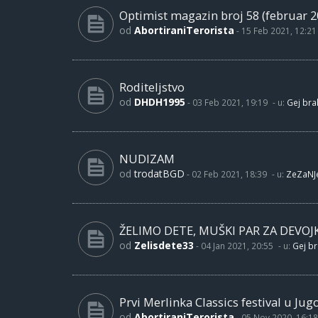
Optimist magazin broj 58 (februar 2
od
AbortiraniTerorista
-
15 Feb 2021, 12:21
Roditeljstvo
od
DHDH1995
-
03 Feb 2021, 19:19
- u:
Gej brak
NUDIZAM
od
trodatBGD
-
02 Feb 2021, 18:39
- u:
ZeZaNJ
ŽELIMO DETE, MUŠKI PAR ZA DEVOJ
od
Zelisdete33
-
04 Jan 2021, 20:55
- u:
Gej br
Prvi Merlinka Classics festival u Jug
od
AbortiraniTerorista
-
05 Nov 2020, 16:18