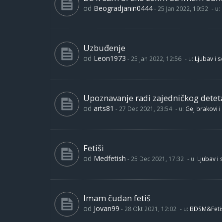
od
Beogradjanin0444
-
25 Jan 2022, 19:52
- u:
Uzbuđenje
od
Leon1973
-
25 Jan 2022, 12:56
- u:
Ljubav i 
Upoznavanje radi zajedničkog detet
od
arts81
-
27 Dec 2021, 23:54
- u:
Gej brakovi i
Fetiši
od
Medfetish
-
25 Dec 2021, 17:32
- u:
Ljubav i
Imam čudan fetiš
od
Jovan99
-
28 Okt 2021, 12:02
- u:
BDSM&Feti