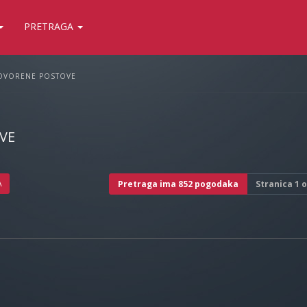
PRETRAGA
OVORENE POSTOVE
VE
A
Pretraga ima 852 pogodaka
Stranica
1
o