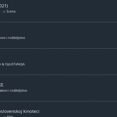
021)
- u:
Scena
ovi i roditeljstvo
e & OpUšTeNcIjA
KE
akovi i roditeljstvo
oslovenskoj kinoteci
- u:
Film