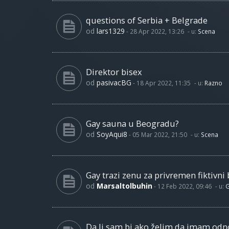
questions of Serbia + Belgrade
od
lars1329
-
28 Apr 2022, 13:26
- u:
Scena
Direktor bisex
od
pasivacBG
-
18 Apr 2022, 11:35
- u:
Razno
Gay sauna u Beogradu?
od
SoyAqui8
-
05 Mar 2022, 21:50
- u:
Scena
Gay trazi zenu za privremen fiktivni 
od
Marsaltolbuhin
-
12 Feb 2022, 09:46
- u:
G
Da li sam bi ako želim da imam od