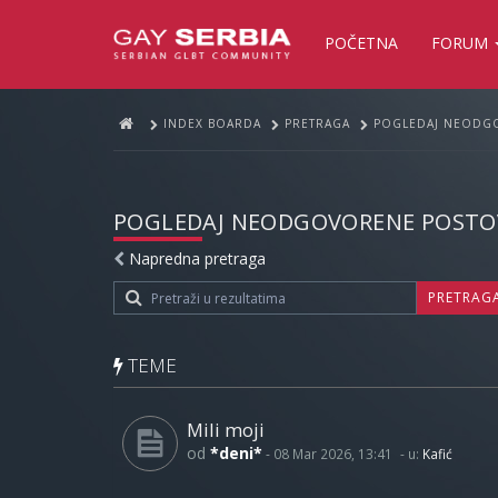
POČETNA
FORUM
INDEX BOARDA
PRETRAGA
POGLEDAJ NEODG
POGLEDAJ NEODGOVORENE POSTO
Napredna pretraga
PRETRAG
TEME
Mili moji
od
*deni*
-
08 Mar 2026, 13:41
- u:
Kafić