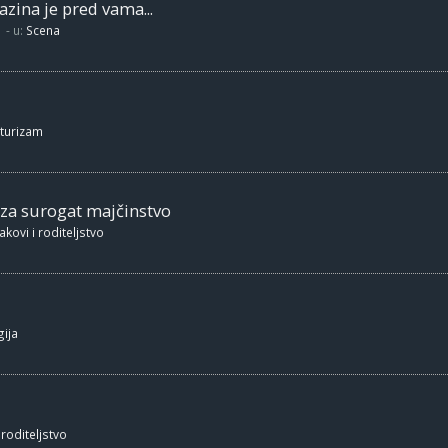
zina je pred vama...
- u:
Scena
 turizam
 za surogat majčinstvo
akovi i roditeljstvo
ija
 roditeljstvo