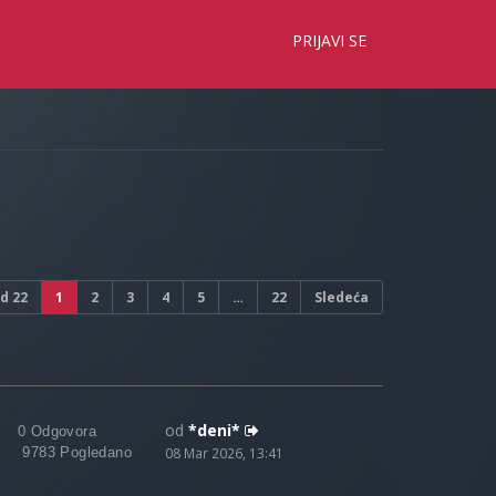
×
PRIJAVI SE
d
22
1
2
3
4
5
…
22
Sledeća
od
*deni*
0 Odgovora
9783 Pogledano
08 Mar 2026, 13:41