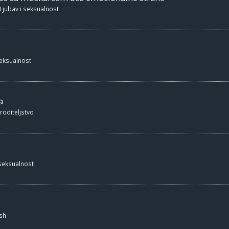
Ljubav i seksualnost
seksualnost
a
 roditeljstvo
 seksualnost
sh