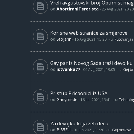
Vreli avgustovski broj Optimist maga
od
AbortiraniTerorista
-
25 Avg 2021, 20:20
Korisne web stranice za smjerove
od
Stojann
-
16 Avg 2021, 15:20
- u:
Putovanja i
Gay par iz Novog Sada traži devojku
od
istvanka77
-
06 Avg 2021, 19:05
- u:
Gej br
Pristup Pricaonici iz USA
od
Ganymede
-
16 Jun 2021, 19:41
- u:
Tehnolog
Za devojku koja zeli decu
od
Bi35EU
-
01 Jun 2021, 11:20
- u:
Gej brakovi i