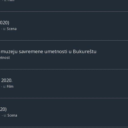
020)
- u:
Scena
m muzeju savremene umetnosti u Bukureštu
etnost
 2020.
- u:
Film
20)
- u:
Scena