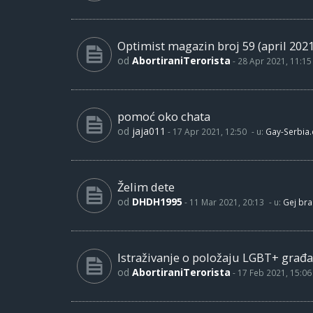
Optimist magazin broj 59 (april 2021
od
AbortiraniTerorista
-
28 Apr 2021, 11:15
pomoć oko chata
od
jaja011
-
17 Apr 2021, 12:50
- u:
Gay-Serbia
Želim dete
od
DHDH1995
-
11 Mar 2021, 20:13
- u:
Gej bra
Istraživanje o položaju LGBT+ građa
od
AbortiraniTerorista
-
17 Feb 2021, 15:06