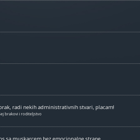
brak, radi nekih administrativnih stvari, placam!
ej brakovi i roditeljstvo
nos sa muskarcem bez emocionalne strane