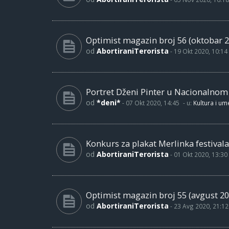
Optimist magazin broj 56 (oktobar 2
od
AbortiraniTerorista
-
19 Okt 2020, 10:14
Portret Dženi Pinter u Nacionalno
od
*deni*
-
07 Okt 2020, 14:45
- u:
Kultura i um
Konkurs za plakat Merlinka festivala
od
AbortiraniTerorista
-
01 Okt 2020, 13:30
Optimist magazin broj 55 (avgust 20
od
AbortiraniTerorista
-
23 Avg 2020, 21:12