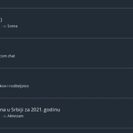
)
- u:
Scena
.com chat
kovi i roditeljstvo
na u Srbiji za 2021. godinu
- u:
Aktivizam