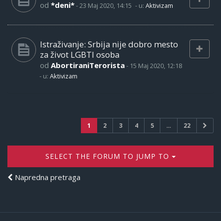
od
*deni*
-
23 Maj 2020, 14:15
- u:
Aktivizam
Istraživanje: Srbija nije dobro mesto
za život LGBTI osoba
od
AbortiraniTerorista
-
15 Maj 2020, 12:18
- u:
Aktivizam
1
2
3
4
5
…
22
SELECT THE FORUM TO JUMP TO
Napredna pretraga