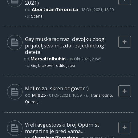
2021)
od
AbortiraniTerorista
-
18 Okt 2021, 18:20
- u:
Scena
Gay muskarac trazi devojku zbog
prijateljstva mozda i zajednickog
deteta.
od
Marsaltolbuhin
-
09 Okt 2021, 21:45
- u:
Gej brakovi i roditeljstvo
Molim za iskren odgovor :)
od
Mile25
-
01 Okt 2021, 10:59
- u:
Transrodno,
Queer, ...
Vreli avgustovski broj Optimist
magazina je pred vama...
od
AbortiraniTerorista