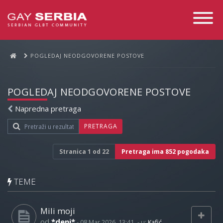
Toggle
Navigati
POGLEDAJ NEODGOVORENE POSTOVE
POGLEDAJ NEODGOVORENE POSTOVE
Napredna pretraga
PRETRAGA
Stranica
1
od
22
Pretraga ima 852 pogodaka
TEME
Mili moji
od
*deni*
-
08 Mar 2026, 13:41
- u:
Kafić