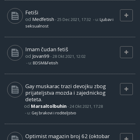
Fetiši
od
Medfetish
-
25 Dec 2021, 17:32
- u:
Ljubav i
seksualnost
Imam čudan fetiš
od
Jovan99
-
28 Okt 2021, 12:02
- u:
BDSM&Fetish
Gay muskarac trazi devojku zbog
prijateljstva mozda i zajednickog
deteta.
od
Marsaltolbuhin
-
24 Okt 2021, 17:28
- u:
Gej brakovi i roditeljstvo
Optimist magazin broj 62 (oktobar