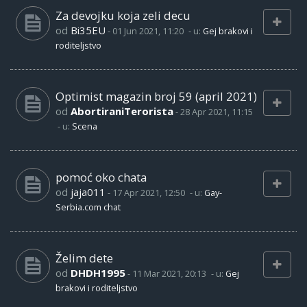
Za devojku koja zeli decu
od
Bi35EU
-
01 Jun 2021, 11:20
- u:
Gej brakovi i
roditeljstvo
Optimist magazin broj 59 (april 2021)
od
AbortiraniTerorista
-
28 Apr 2021, 11:15
- u:
Scena
pomoć oko chata
od
jaja011
-
17 Apr 2021, 12:50
- u:
Gay-
Serbia.com chat
Želim dete
od
DHDH1995
-
11 Mar 2021, 20:13
- u:
Gej
brakovi i roditeljstvo