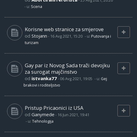
-
25 Avg 2021, 20:20
- u:
Scena
Korisne web stranice za smjerove
od
Stojann
-
16 Avg 2021, 15:20
- u:
Putovanja i
turizam
Gay par iz Novog Sada traži devojku
za surogat majčinstvo
od
istvanka77
-
06 Avg 2021, 19:05
- u:
Gej
brakovi i roditeljstvo
Pristup Pricaonici iz USA
od
Ganymede
-
16 Jun 2021, 19:41
- u:
Tehnologija