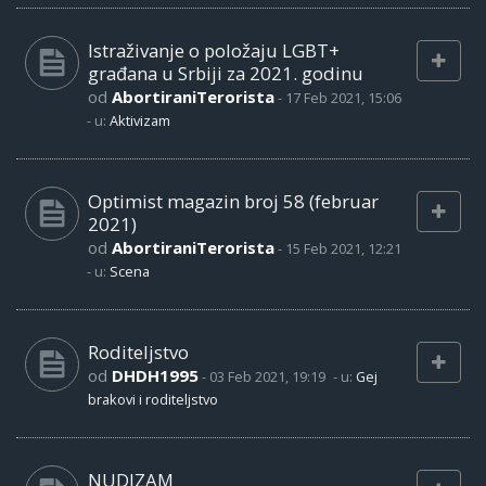
Istraživanje o položaju LGBT+
građana u Srbiji za 2021. godinu
od
AbortiraniTerorista
-
17 Feb 2021, 15:06
- u:
Aktivizam
Optimist magazin broj 58 (februar
2021)
od
AbortiraniTerorista
-
15 Feb 2021, 12:21
- u:
Scena
Roditeljstvo
od
DHDH1995
-
03 Feb 2021, 19:19
- u:
Gej
brakovi i roditeljstvo
NUDIZAM