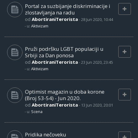
Portal za suzbijanje diskriminacije i
zlostavljanja na radu
od
AbortiraniTerorista
-
28 Jun 2020, 10:44
- u:
Aktivizam
Pruži podršku LGBT populaciji u
Srbiji za Dan ponosa
od
AbortiraniTerorista
-
23 Jun 2020, 23:45
- u:
Aktivizam
Optimist magazin u doba korone
(Broj 53-54) - Jun 2020.
od
AbortiraniTerorista
-
13 Jun 2020, 20:01
- u:
Scena
Pridika nečoveku