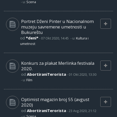
- u:
Scena
Portret Dženi Pinter u Nacionalnom
muzeju savremene umetnosti u
Bukureštu
od
*deni*
-
07 Okt 2020, 14:45
- u:
Kultura i
umetnost
Konkurs za plakat Merlinka festivala
2020.
od
AbortiraniTerorista
-
01 Okt 2020, 13:30
- u:
Film
Optimist magazin broj 55 (avgust
2020)
od
AbortiraniTerorista
-
23 Avg 2020, 21:12
- u:
Scena