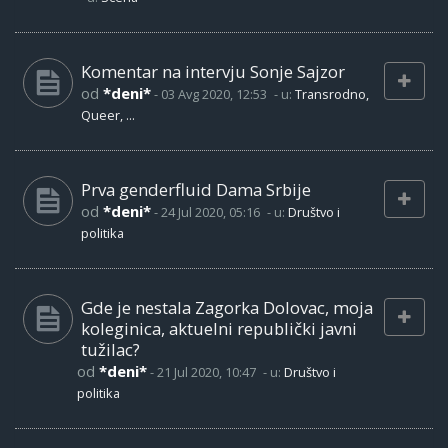
Komentar na intervju Sonje Sajzor
od
*deni*
-
03 Avg 2020, 12:53
- u:
Transrodno,
Queer, ...
Prva genderfluid Dama Srbije
od
*deni*
-
24 Jul 2020, 05:16
- u:
Društvo i
politika
Gde je nestala Zagorka Dolovac, moja
koleginica, aktuelni republički javni
tužilac?
od
*deni*
-
21 Jul 2020, 10:47
- u:
Društvo i
politika