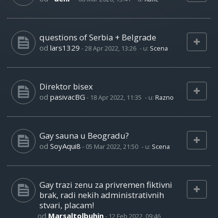
questions of Serbia + Belgrade
od
lars1329
-
28 Apr 2022, 13:26
- u:
Scena
Direktor bisex
od
pasivacBG
-
18 Apr 2022, 11:35
- u:
Razno
Gay sauna u Beogradu?
od
SoyAqui8
-
05 Mar 2022, 21:50
- u:
Scena
Gay trazi zenu za privremen fiktivni
brak, radi nekih administrativnih
stvari, placam!
od
Marsaltolbuhin
-
12 Feb 2022, 09:46