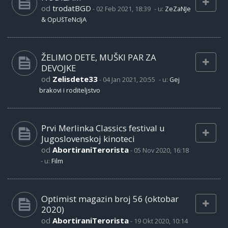
od
trodatBGD
-
02 Feb 2021, 18:39
- u:
ZeZaNJe
& OpUšTeNcIjA
ŽELIMO DETE, MUŠKI PAR ZA
DEVOJKE
od
Zelisdete33
-
04 Jan 2021, 20:55
- u:
Gej
brakovi i roditeljstvo
Prvi Merlinka Classics festival u
Jugoslovenskoj kinoteci
od
AbortiraniTerorista
-
05 Nov 2020, 16:18
- u:
Film
Optimist magazin broj 56 (oktobar
2020)
od
AbortiraniTerorista
-
19 Okt 2020, 10:14