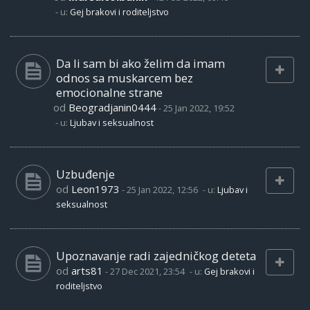
- u:
Gej brakovi i roditeljstvo
Da li sam bi ako želim da imam
odnos sa muskarcem bez
emocionalne strane
od
Beogradjanin0444
-
25 Jan 2022, 19:52
- u:
Ljubav i seksualnost
Uzbuđenje
od
Leon1973
-
25 Jan 2022, 12:56
- u:
Ljubav i
seksualnost
Upoznavanje radi zajedničkog deteta
od
arts81
-
27 Dec 2021, 23:54
- u:
Gej brakovi i
roditeljstvo