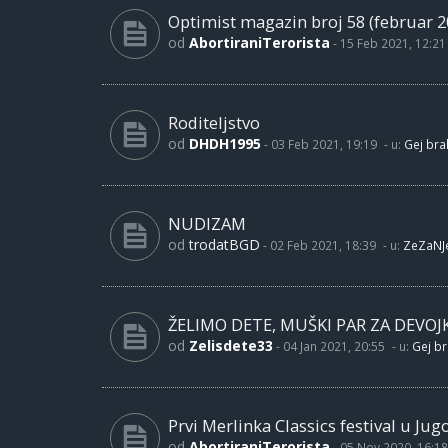
Optimist magazin broj 58 (februar 2
od
AbortiraniTerorista
-
15 Feb 2021, 12:21
Roditeljstvo
od
DHDH1995
-
03 Feb 2021, 19:19
- u:
Gej brak
NUDIZAM
od
trodatBGD
-
02 Feb 2021, 18:39
- u:
ZeZaNJ
ŽELIMO DETE, MUŠKI PAR ZA DEVOJ
od
Zelisdete33
-
04 Jan 2021, 20:55
- u:
Gej br
Prvi Merlinka Classics festival u Jug
od
AbortiraniTerorista
-
05 Nov 2020, 16:18