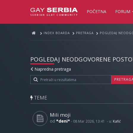
POČETNA
FORUM
INDEX BOARDA
PRETRAGA
POGLEDAJ NEODG
POGLEDAJ NEODGOVORENE POSTO
Napredna pretraga
PRETRAG
TEME
Mili moji
od
*deni*
-
08 Mar 2026, 13:41
- u:
Kafić