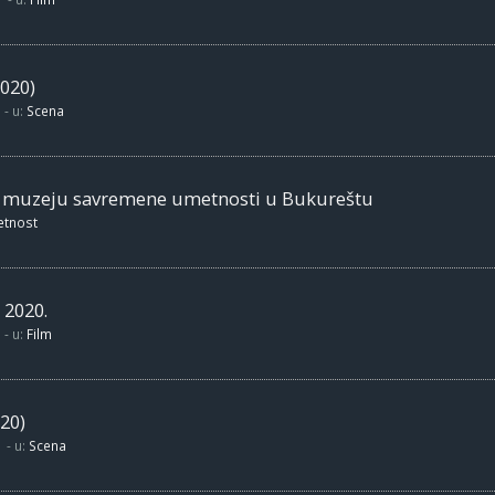
020)
- u:
Scena
m muzeju savremene umetnosti u Bukureštu
etnost
 2020.
- u:
Film
20)
- u:
Scena