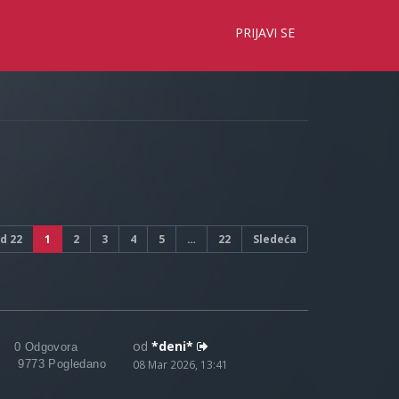
×
PRIJAVI SE
d
22
1
2
3
4
5
…
22
Sledeća
od
*deni*
0 Odgovora
9773 Pogledano
08 Mar 2026, 13:41