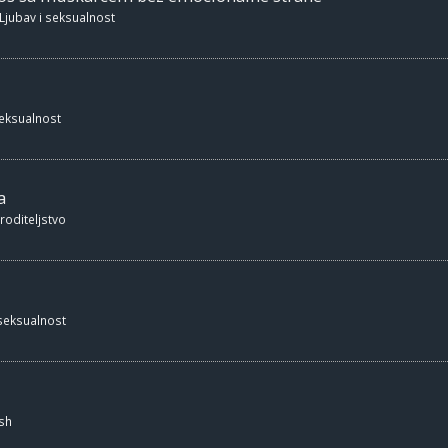
Ljubav i seksualnost
seksualnost
a
 roditeljstvo
 seksualnost
sh