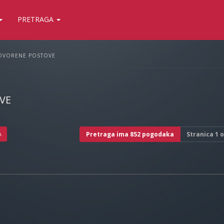
PRETRAGA
OVORENE POSTOVE
VE
A
Pretraga ima 852 pogodaka
Stranica
1
o