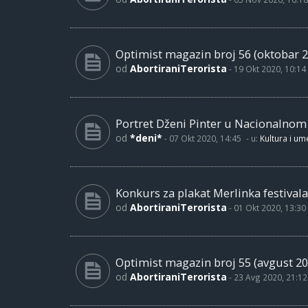
Optimist magazin broj 56 (oktobar 2
od
AbortiraniTerorista
-
19 Okt 2020, 10:14
Portret Dženi Pinter u Nacionalno
od
*deni*
-
07 Okt 2020, 14:45
- u:
Kultura i um
Konkurs za plakat Merlinka festivala
od
AbortiraniTerorista
-
01 Okt 2020, 13:30
Optimist magazin broj 55 (avgust 20
od
AbortiraniTerorista
-
23 Avg 2020, 21:12