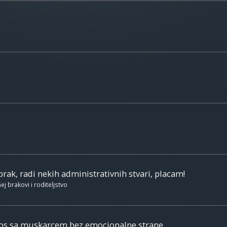
brak, radi nekih administrativnih stvari, placam!
ej brakovi i roditeljstvo
nos sa muskarcem bez emocionalne strane