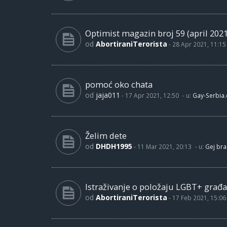
Optimist magazin broj 59 (april 2021
od
AbortiraniTerorista
-
28 Apr 2021, 11:15
pomoć oko chata
od
jaja011
-
17 Apr 2021, 12:50
- u:
Gay-Serbia
Želim dete
od
DHDH1995
-
11 Mar 2021, 20:13
- u:
Gej bra
Istraživanje o položaju LGBT+ građa
od
AbortiraniTerorista
-
17 Feb 2021, 15:06