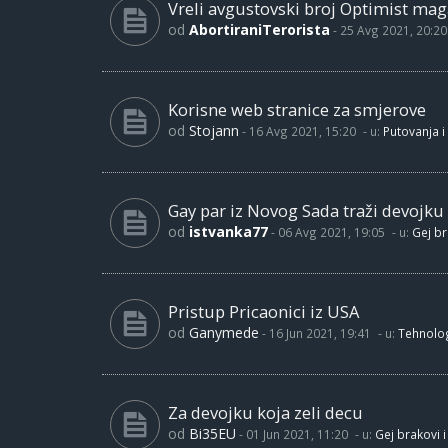
Vreli avgustovski broj Optimist maga
od
AbortiraniTerorista
-
25 Avg 2021, 20:20
Korisne web stranice za smjerove
od
Stojann
-
16 Avg 2021, 15:20
- u:
Putovanja i
Gay par iz Novog Sada traži devojku
od
istvanka77
-
06 Avg 2021, 19:05
- u:
Gej br
Pristup Pricaonici iz USA
od
Ganymede
-
16 Jun 2021, 19:41
- u:
Tehnolog
Za devojku koja zeli decu
od
Bi35EU
-
01 Jun 2021, 11:20
- u:
Gej brakovi i