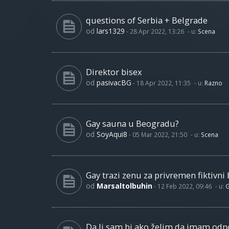
questions of Serbia + Belgrade
od
lars1329
-
28 Apr 2022, 13:26
- u:
Scena
Direktor bisex
od
pasivacBG
-
18 Apr 2022, 11:35
- u:
Razno
Gay sauna u Beogradu?
od
SoyAqui8
-
05 Mar 2022, 21:50
- u:
Scena
Gay trazi zenu za privremen fiktivni 
od
Marsaltolbuhin
-
12 Feb 2022, 09:46
- u:
G
Da li sam bi ako želim da imam od