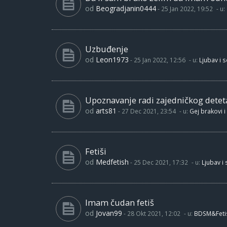
od
Beogradjanin0444
-
25 Jan 2022, 19:52
- u:
Uzbuđenje
od
Leon1973
-
25 Jan 2022, 12:56
- u:
Ljubav i 
Upoznavanje radi zajedničkog detet
od
arts81
-
27 Dec 2021, 23:54
- u:
Gej brakovi i
Fetiši
od
Medfetish
-
25 Dec 2021, 17:32
- u:
Ljubav i
Imam čudan fetiš
od
Jovan99
-
28 Okt 2021, 12:02
- u:
BDSM&Feti