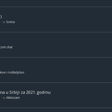
)
- u:
Scena
.com chat
kovi i roditeljstvo
na u Srbiji za 2021. godinu
- u:
Aktivizam