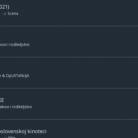
021)
- u:
Scena
ovi i roditeljstvo
e & OpUšTeNcIjA
KE
akovi i roditeljstvo
oslovenskoj kinoteci
- u:
Film