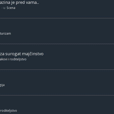
zina je pred vama...
- u:
Scena
 turizam
 za surogat majčinstvo
akovi i roditeljstvo
ija
 roditeljstvo