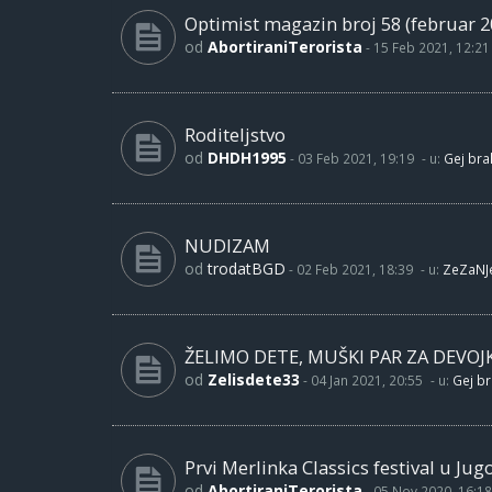
Optimist magazin broj 58 (februar 2
od
AbortiraniTerorista
-
15 Feb 2021, 12:21
Roditeljstvo
od
DHDH1995
-
03 Feb 2021, 19:19
- u:
Gej brak
NUDIZAM
od
trodatBGD
-
02 Feb 2021, 18:39
- u:
ZeZaNJ
ŽELIMO DETE, MUŠKI PAR ZA DEVOJ
od
Zelisdete33
-
04 Jan 2021, 20:55
- u:
Gej br
Prvi Merlinka Classics festival u Jug
od
AbortiraniTerorista
-
05 Nov 2020, 16:18