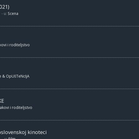
021)
- u:
Scena
ovi i roditeljstvo
e & OpUšTeNcIjA
KE
akovi i roditeljstvo
oslovenskoj kinoteci
- u:
Film