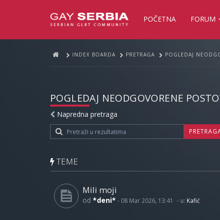
POČETNA
FORUM
INDEX BOARDA
PRETRAGA
POGLEDAJ NEODG
POGLEDAJ NEODGOVORENE POSTO
Napredna pretraga
PRETRAG
TEME
Mili moji
od
*deni*
-
08 Mar 2026, 13:41
- u:
Kafić