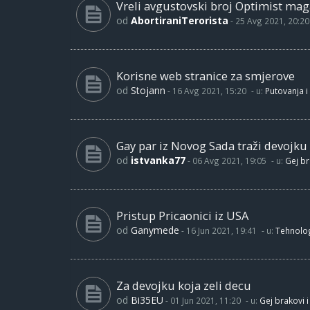
Vreli avgustovski broj Optimist maga
od
AbortiraniTerorista
-
25 Avg 2021, 20:20
Korisne web stranice za smjerove
od
Stojann
-
16 Avg 2021, 15:20
- u:
Putovanja i
Gay par iz Novog Sada traži devojku
od
istvanka77
-
06 Avg 2021, 19:05
- u:
Gej br
Pristup Pricaonici iz USA
od
Ganymede
-
16 Jun 2021, 19:41
- u:
Tehnolog
Za devojku koja zeli decu
od
Bi35EU
-
01 Jun 2021, 11:20
- u:
Gej brakovi i