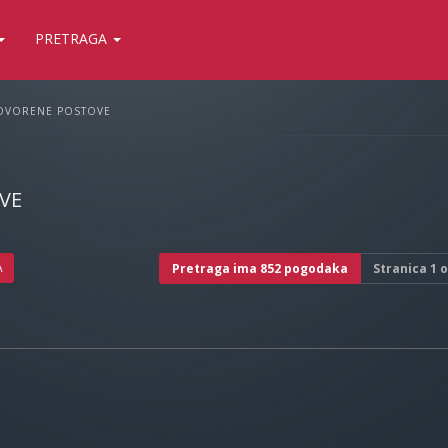
PRETRAGA
OVORENE POSTOVE
VE
A
Pretraga ima 852 pogodaka
Stranica
1
o