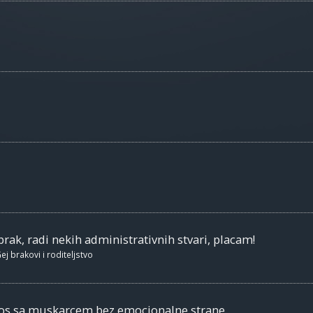
brak, radi nekih administrativnih stvari, placam!
ej brakovi i roditeljstvo
nos sa muskarcem bez emocionalne strane