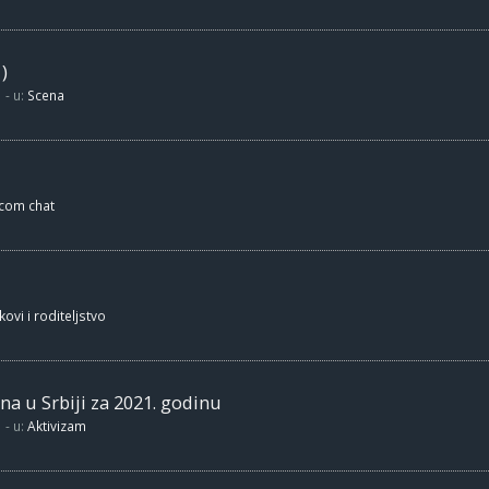
)
- u:
Scena
.com chat
kovi i roditeljstvo
na u Srbiji za 2021. godinu
- u:
Aktivizam