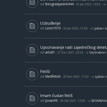
od
Beogradjanin0444
-
25 Jan 2022, 19:52
- u:
Uzbuđenje
od
Leon1973
-
25 Jan 2022, 12:56
- u:
Ljubav i 
Upoznavanje radi zajedničkog detet
od
arts81
-
27 Dec 2021, 23:54
- u:
Gej brakovi i
Fetiši
od
Medfetish
-
25 Dec 2021, 17:32
- u:
Ljubav i
Imam čudan fetiš
od
Jovan99
-
28 Okt 2021, 12:02
- u:
BDSM&Feti