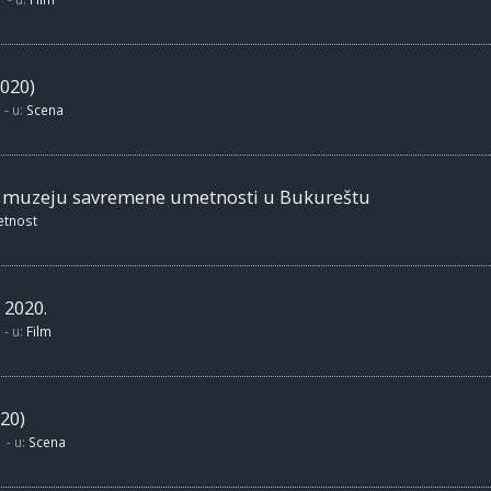
020)
- u:
Scena
m muzeju savremene umetnosti u Bukureštu
etnost
 2020.
- u:
Film
20)
- u:
Scena