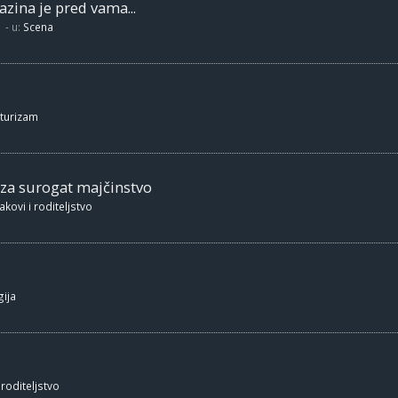
zina je pred vama...
- u:
Scena
 turizam
 za surogat majčinstvo
akovi i roditeljstvo
ija
 roditeljstvo