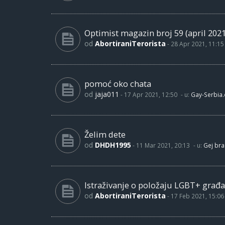
Optimist magazin broj 59 (april 2021
od
AbortiraniTerorista
-
28 Apr 2021, 11:15
pomoć oko chata
od
jaja011
-
17 Apr 2021, 12:50
- u:
Gay-Serbia
Želim dete
od
DHDH1995
-
11 Mar 2021, 20:13
- u:
Gej bra
Istraživanje o položaju LGBT+ građa
od
AbortiraniTerorista
-
17 Feb 2021, 15:06