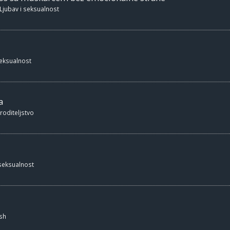
Ljubav i seksualnost
seksualnost
a
 roditeljstvo
 seksualnost
sh