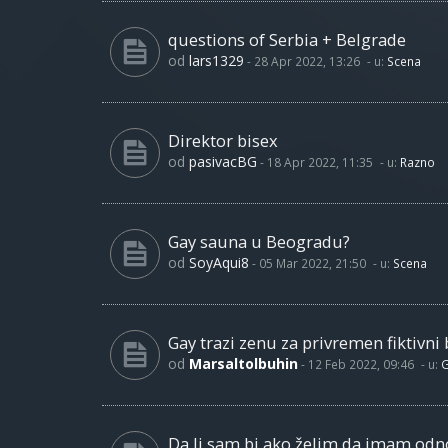
questions of Serbia + Belgrade
od
lars1329
-
28 Apr 2022, 13:26
- u:
Scena
Direktor bisex
od
pasivacBG
-
18 Apr 2022, 11:35
- u:
Razno
Gay sauna u Beogradu?
od
SoyAqui8
-
05 Mar 2022, 21:50
- u:
Scena
Gay trazi zenu za privremen fiktivni 
od
Marsaltolbuhin
-
12 Feb 2022, 09:46
- u:
G
Da li sam bi ako želim da imam od