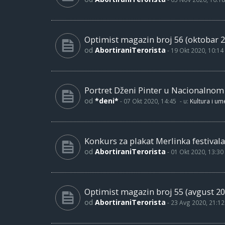
Optimist magazin broj 56 (oktobar 2
od
AbortiraniTerorista
-
19 Okt 2020, 10:14
Portret Dženi Pinter u Nacionalno
od
*deni*
-
07 Okt 2020, 14:45
- u:
Kultura i um
Konkurs za plakat Merlinka festivala
od
AbortiraniTerorista
-
01 Okt 2020, 13:30
Optimist magazin broj 55 (avgust 20
od
AbortiraniTerorista
-
23 Avg 2020, 21:12