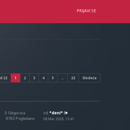
×
PRIJAVI SE
d
22
1
2
3
4
5
…
22
Sledeća
od
*deni*
0 Odgovora
9783 Pogledano
08 Mar 2026, 13:41