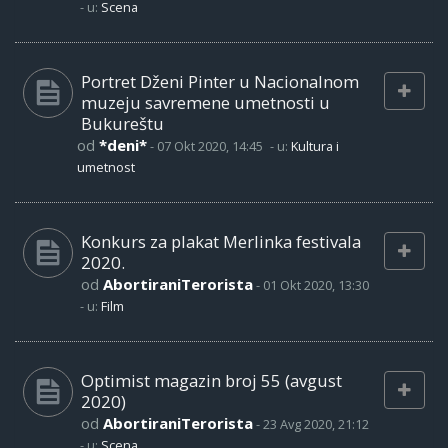
- u:
Scena
Portret Dženi Pinter u Nacionalnom
muzeju savremene umetnosti u
Bukureštu
od
*deni*
-
07 Okt 2020, 14:45
- u:
Kultura i
umetnost
Konkurs za plakat Merlinka festivala
2020.
od
AbortiraniTerorista
-
01 Okt 2020, 13:30
- u:
Film
Optimist magazin broj 55 (avgust
2020)
od
AbortiraniTerorista
-
23 Avg 2020, 21:12
- u:
Scena