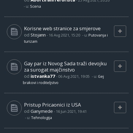
-
25 Avg 2021, 20:20
- u:
Scena
Korisne web stranice za smjerove
od
Stojann
-
16 Avg 2021, 15:20
- u:
Putovanja i
turizam
Gay par iz Novog Sada traži devojku
za surogat majčinstvo
od
istvanka77
-
06 Avg 2021, 19:05
- u:
Gej
brakovi i roditeljstvo
Pristup Pricaonici iz USA
od
Ganymede
-
16 Jun 2021, 19:41
- u:
Tehnologija