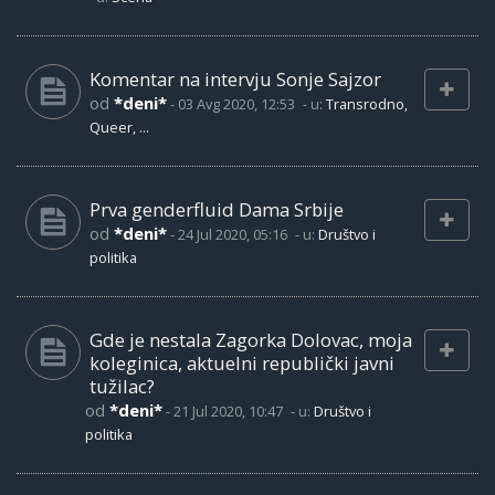
Komentar na intervju Sonje Sajzor
od
*deni*
-
03 Avg 2020, 12:53
- u:
Transrodno,
Queer, ...
Prva genderfluid Dama Srbije
od
*deni*
-
24 Jul 2020, 05:16
- u:
Društvo i
politika
Gde je nestala Zagorka Dolovac, moja
koleginica, aktuelni republički javni
tužilac?
od
*deni*
-
21 Jul 2020, 10:47
- u:
Društvo i
politika