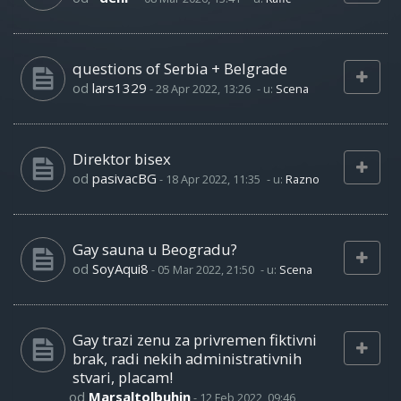
questions of Serbia + Belgrade
od
lars1329
-
28 Apr 2022, 13:26
- u:
Scena
Direktor bisex
od
pasivacBG
-
18 Apr 2022, 11:35
- u:
Razno
Gay sauna u Beogradu?
od
SoyAqui8
-
05 Mar 2022, 21:50
- u:
Scena
Gay trazi zenu za privremen fiktivni
brak, radi nekih administrativnih
stvari, placam!
od
Marsaltolbuhin
-
12 Feb 2022, 09:46