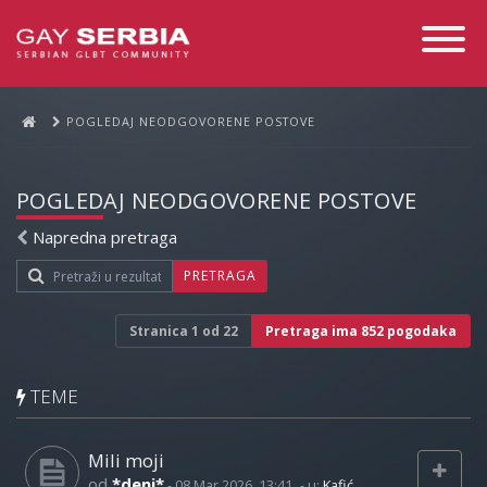
Toggle
Navigati
POGLEDAJ NEODGOVORENE POSTOVE
POGLEDAJ NEODGOVORENE POSTOVE
Napredna pretraga
PRETRAGA
Stranica
1
od
22
Pretraga ima 852 pogodaka
TEME
Mili moji
od
*deni*
-
08 Mar 2026, 13:41
- u:
Kafić