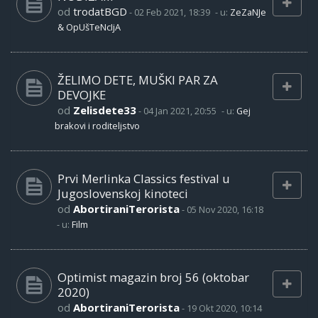
od
trodatBGD
-
02 Feb 2021, 18:39
- u:
ZeZaNJe
& OpUšTeNcIjA
ŽELIMO DETE, MUŠKI PAR ZA
DEVOJKE
od
Zelisdete33
-
04 Jan 2021, 20:55
- u:
Gej
brakovi i roditeljstvo
Prvi Merlinka Classics festival u
Jugoslovenskoj kinoteci
od
AbortiraniTerorista
-
05 Nov 2020, 16:18
- u:
Film
Optimist magazin broj 56 (oktobar
2020)
od
AbortiraniTerorista
-
19 Okt 2020, 10:14