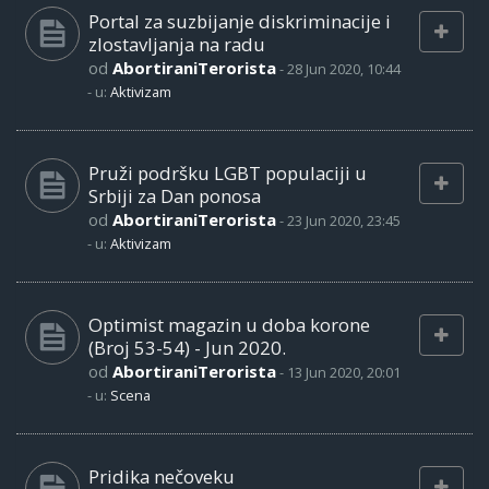
Portal za suzbijanje diskriminacije i
zlostavljanja na radu
od
AbortiraniTerorista
-
28 Jun 2020, 10:44
- u:
Aktivizam
Pruži podršku LGBT populaciji u
Srbiji za Dan ponosa
od
AbortiraniTerorista
-
23 Jun 2020, 23:45
- u:
Aktivizam
Optimist magazin u doba korone
(Broj 53-54) - Jun 2020.
od
AbortiraniTerorista
-
13 Jun 2020, 20:01
- u:
Scena
Pridika nečoveku