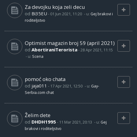
Za devojku koja zeli decu
od
Bi35EU
-
01 Jun 2021, 11:20
- u:
Gej brakovi i
roditeljstvo
Optimist magazin broj 59 (april 2021)
od
AbortiraniTerorista
-
28 Apr 2021, 11:15
- u:
Scena
pomoć oko chata
od
jaja011
-
17 Apr 2021, 12:50
- u:
Gay-
Serbia.com chat
Želim dete
od
DHDH1995
-
11 Mar 2021, 20:13
- u:
Gej
brakovi i roditeljstvo