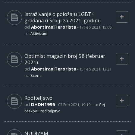
Istraživanje o položaju LGBT+
građana u Srbiji za 2021. godinu
od
AbortiraniTerorista
-
17 Feb 2021, 15:06
- u:
Aktivizam
Optimist magazin broj 58 (februar
2021)
od
AbortiraniTerorista
-
15 Feb 2021, 12:21
- u:
Scena
Roditeljstvo
od
DHDH1995
-
03 Feb 2021, 19:19
- u:
Gej
brakovi i roditeljstvo
NUDIZAM