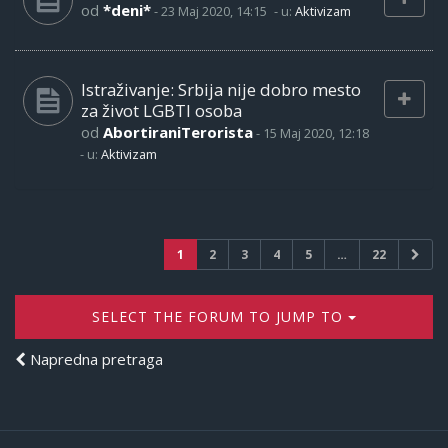
od
*deni*
-
23 Maj 2020, 14:15
- u:
Aktivizam
Istraživanje: Srbija nije dobro mesto
za život LGBTI osoba
od
AbortiraniTerorista
-
15 Maj 2020, 12:18
- u:
Aktivizam
1
2
3
4
5
…
22
SELECT THE FORUM TO JUMP TO
Napredna pretraga