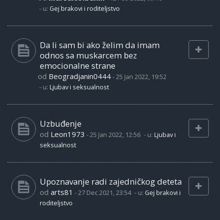
- u:
Gej brakovi i roditeljstvo
Da li sam bi ako želim da imam
odnos sa muskarcem bez
emocionalne strane
od
Beogradjanin0444
-
25 Jan 2022, 19:52
- u:
Ljubav i seksualnost
Uzbuđenje
od
Leon1973
-
25 Jan 2022, 12:56
- u:
Ljubav i
seksualnost
Upoznavanje radi zajedničkog deteta
od
arts81
-
27 Dec 2021, 23:54
- u:
Gej brakovi i
roditeljstvo