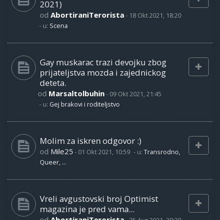
2021)
od
AbortiraniTerorista
-
18 Okt 2021, 18:20
- u:
Scena
Gay muskarac trazi devojku zbog
prijateljstva mozda i zajednickog
deteta.
od
Marsaltolbuhin
-
09 Okt 2021, 21:45
- u:
Gej brakovi i roditeljstvo
Molim za iskren odgovor :)
od
Mile25
-
01 Okt 2021, 10:59
- u:
Transrodno,
Queer, ...
Vreli avgustovski broj Optimist
magazina je pred vama...
od
AbortiraniTerorista