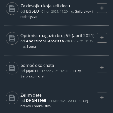
Za devojku koja zeli decu
od
Bi35EU
-
01 Jun 2021, 11:20
- u:
Gej brakovi i
roditeljstvo
Optimist magazin broj 59 (april 2021)
od
AbortiraniTerorista
-
28 Apr 2021, 11:15
- u:
Scena
pomoć oko chata
od
jaja011
-
17 Apr 2021, 12:50
- u:
Gay-
Serbia.com chat
Želim dete
od
DHDH1995
-
11 Mar 2021, 20:13
- u:
Gej
brakovi i roditeljstvo