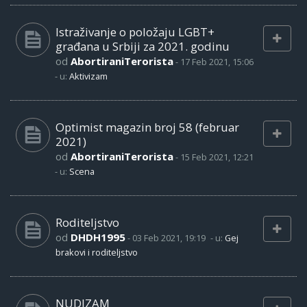
Istraživanje o položaju LGBT+
građana u Srbiji za 2021. godinu
od
AbortiraniTerorista
-
17 Feb 2021, 15:06
- u:
Aktivizam
Optimist magazin broj 58 (februar
2021)
od
AbortiraniTerorista
-
15 Feb 2021, 12:21
- u:
Scena
Roditeljstvo
od
DHDH1995
-
03 Feb 2021, 19:19
- u:
Gej
brakovi i roditeljstvo
NUDIZAM