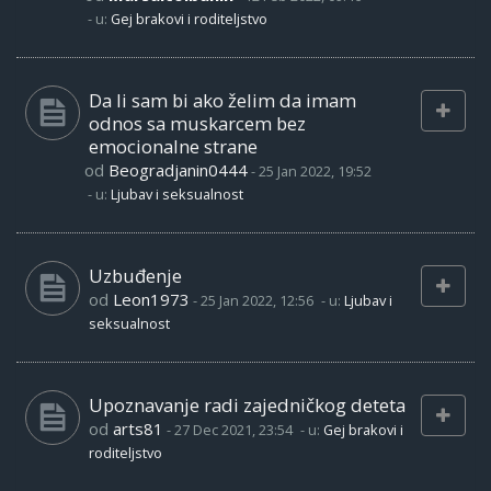
- u:
Gej brakovi i roditeljstvo
Da li sam bi ako želim da imam
odnos sa muskarcem bez
emocionalne strane
od
Beogradjanin0444
-
25 Jan 2022, 19:52
- u:
Ljubav i seksualnost
Uzbuđenje
od
Leon1973
-
25 Jan 2022, 12:56
- u:
Ljubav i
seksualnost
Upoznavanje radi zajedničkog deteta
od
arts81
-
27 Dec 2021, 23:54
- u:
Gej brakovi i
roditeljstvo