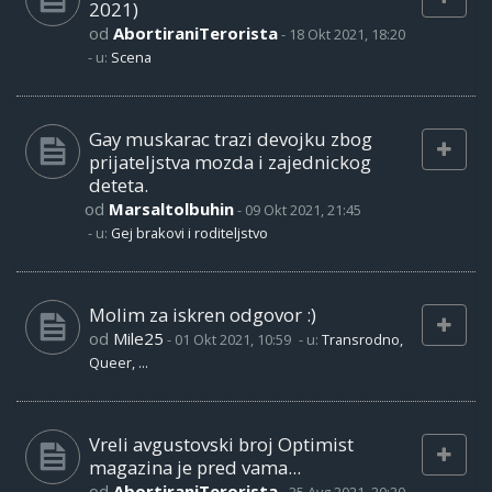
2021)
od
AbortiraniTerorista
-
18 Okt 2021, 18:20
- u:
Scena
Gay muskarac trazi devojku zbog
prijateljstva mozda i zajednickog
deteta.
od
Marsaltolbuhin
-
09 Okt 2021, 21:45
- u:
Gej brakovi i roditeljstvo
Molim za iskren odgovor :)
od
Mile25
-
01 Okt 2021, 10:59
- u:
Transrodno,
Queer, ...
Vreli avgustovski broj Optimist
magazina je pred vama...
od
AbortiraniTerorista