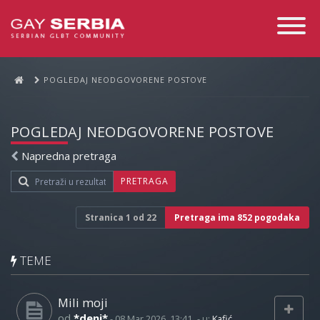
Toggle
Navigati
POGLEDAJ NEODGOVORENE POSTOVE
POGLEDAJ NEODGOVORENE POSTOVE
Napredna pretraga
PRETRAGA
Stranica
1
od
22
Pretraga ima 852 pogodaka
TEME
Mili moji
od
*deni*
-
08 Mar 2026, 13:41
- u:
Kafić