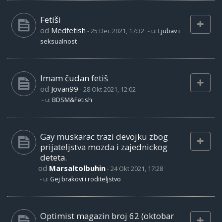
Fetiši
od
Medfetish
-
25 Dec 2021, 17:32
- u:
Ljubav i
seksualnost
Imam čudan fetiš
od
Jovan99
-
28 Okt 2021, 12:02
- u:
BDSM&Fetish
Gay muskarac trazi devojku zbog
prijateljstva mozda i zajednickog
deteta.
od
Marsaltolbuhin
-
24 Okt 2021, 17:28
- u:
Gej brakovi i roditeljstvo
Optimist magazin broj 62 (oktobar