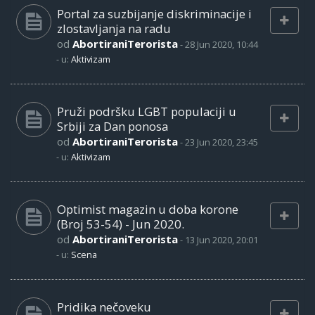
Portal za suzbijanje diskriminacije i
zlostavljanja na radu
od
AbortiraniTerorista
-
28 Jun 2020, 10:44
- u:
Aktivizam
Pruži podršku LGBT populaciji u
Srbiji za Dan ponosa
od
AbortiraniTerorista
-
23 Jun 2020, 23:45
- u:
Aktivizam
Optimist magazin u doba korone
(Broj 53-54) - Jun 2020.
od
AbortiraniTerorista
-
13 Jun 2020, 20:01
- u:
Scena
Pridika nečoveku