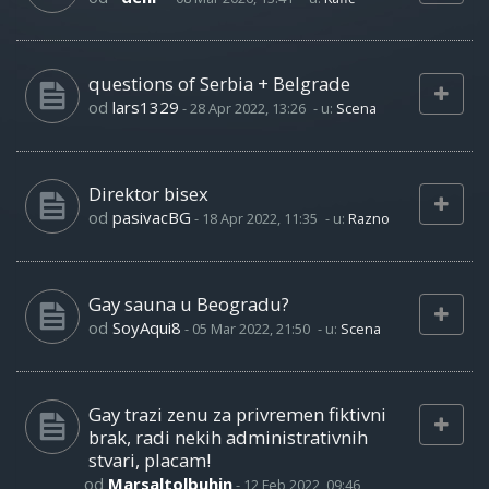
questions of Serbia + Belgrade
od
lars1329
-
28 Apr 2022, 13:26
- u:
Scena
Direktor bisex
od
pasivacBG
-
18 Apr 2022, 11:35
- u:
Razno
Gay sauna u Beogradu?
od
SoyAqui8
-
05 Mar 2022, 21:50
- u:
Scena
Gay trazi zenu za privremen fiktivni
brak, radi nekih administrativnih
stvari, placam!
od
Marsaltolbuhin
-
12 Feb 2022, 09:46