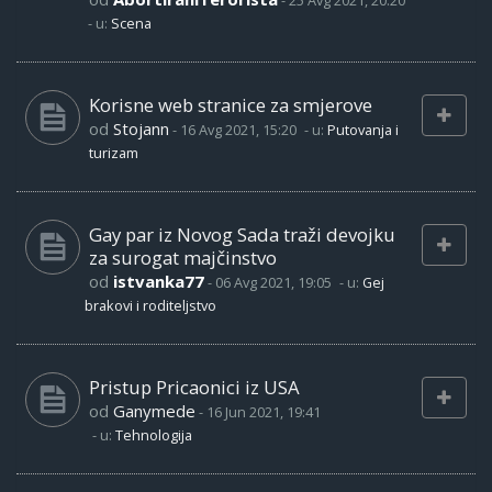
-
25 Avg 2021, 20:20
- u:
Scena
Korisne web stranice za smjerove
od
Stojann
-
16 Avg 2021, 15:20
- u:
Putovanja i
turizam
Gay par iz Novog Sada traži devojku
za surogat majčinstvo
od
istvanka77
-
06 Avg 2021, 19:05
- u:
Gej
brakovi i roditeljstvo
Pristup Pricaonici iz USA
od
Ganymede
-
16 Jun 2021, 19:41
- u:
Tehnologija