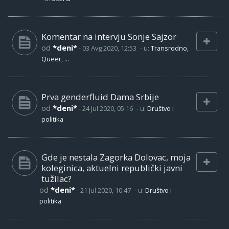
Komentar na intervju Sonje Sajzor
od
*deni*
-
03 Avg 2020, 12:53
- u:
Transrodno,
Queer, ...
Prva genderfluid Dama Srbije
od
*deni*
-
24 Jul 2020, 05:16
- u:
Društvo i
politika
Gde je nestala Zagorka Dolovac, moja
koleginica, aktuelni republički javni
tužilac?
od
*deni*
-
21 Jul 2020, 10:47
- u:
Društvo i
politika