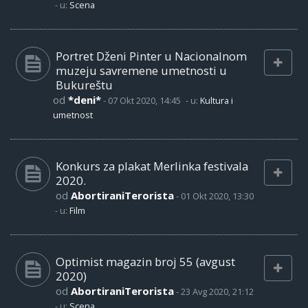
- u:
Scena
Portret Dženi Pinter u Nacionalnom
muzeju savremene umetnosti u
Bukureštu
od
*deni*
-
07 Okt 2020, 14:45
- u:
Kultura i
umetnost
Konkurs za plakat Merlinka festivala
2020.
od
AbortiraniTerorista
-
01 Okt 2020, 13:30
- u:
Film
Optimist magazin broj 55 (avgust
2020)
od
AbortiraniTerorista
-
23 Avg 2020, 21:12
- u:
Scena