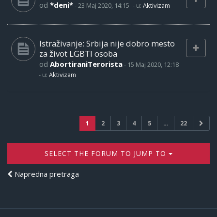
od
*deni*
-
23 Maj 2020, 14:15
- u:
Aktivizam
Istraživanje: Srbija nije dobro mesto
za život LGBTI osoba
od
AbortiraniTerorista
-
15 Maj 2020, 12:18
- u:
Aktivizam
1
2
3
4
5
…
22
SELECT THE FORUM TO JUMP TO
Napredna pretraga