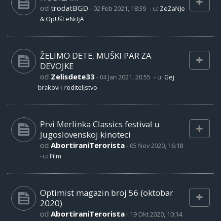
od
trodatBGD
-
02 Feb 2021, 18:39
- u:
ZeZaNJe
& OpUšTeNcIjA
ŽELIMO DETE, MUŠKI PAR ZA
DEVOJKE
od
Zelisdete33
-
04 Jan 2021, 20:55
- u:
Gej
brakovi i roditeljstvo
Prvi Merlinka Classics festival u
Jugoslovenskoj kinoteci
od
AbortiraniTerorista
-
05 Nov 2020, 16:18
- u:
Film
Optimist magazin broj 56 (oktobar
2020)
od
AbortiraniTerorista
-
19 Okt 2020, 10:14