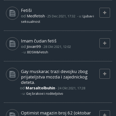
Fetiši
od
Medfetish
-
25 Dec 2021, 17:32
- u:
Ljubav i
seksualnost
Imam čudan fetiš
od
Jovan99
-
28 Okt 2021, 12:02
- u:
BDSM&Fetish
Gay muskarac trazi devojku zbog
prijateljstva mozda i zajednickog
deteta.
od
Marsaltolbuhin
-
24 Okt 2021, 17:28
- u:
Gej brakovi i roditeljstvo
Optimist magazin broj 62 (oktobar