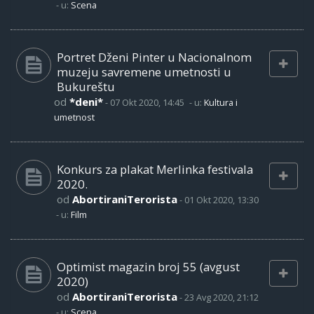
- u:
Scena
Portret Dženi Pinter u Nacionalnom
muzeju savremene umetnosti u
Bukureštu
od
*deni*
-
07 Okt 2020, 14:45
- u:
Kultura i
umetnost
Konkurs za plakat Merlinka festivala
2020.
od
AbortiraniTerorista
-
01 Okt 2020, 13:30
- u:
Film
Optimist magazin broj 55 (avgust
2020)
od
AbortiraniTerorista
-
23 Avg 2020, 21:12
- u:
Scena