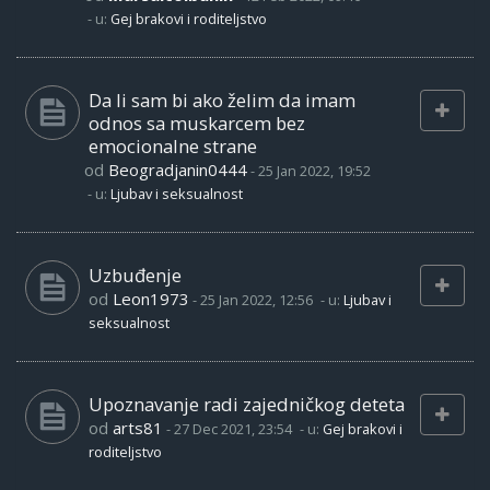
- u:
Gej brakovi i roditeljstvo
Da li sam bi ako želim da imam
odnos sa muskarcem bez
emocionalne strane
od
Beogradjanin0444
-
25 Jan 2022, 19:52
- u:
Ljubav i seksualnost
Uzbuđenje
od
Leon1973
-
25 Jan 2022, 12:56
- u:
Ljubav i
seksualnost
Upoznavanje radi zajedničkog deteta
od
arts81
-
27 Dec 2021, 23:54
- u:
Gej brakovi i
roditeljstvo