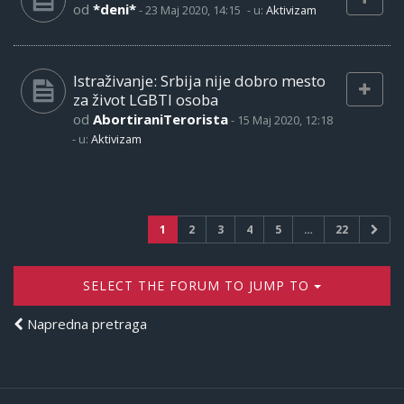
od
*deni*
-
23 Maj 2020, 14:15
- u:
Aktivizam
Istraživanje: Srbija nije dobro mesto
za život LGBTI osoba
od
AbortiraniTerorista
-
15 Maj 2020, 12:18
- u:
Aktivizam
1
2
3
4
5
…
22
SELECT THE FORUM TO JUMP TO
Napredna pretraga