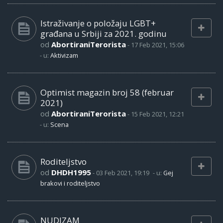
Istraživanje o položaju LGBT+
građana u Srbiji za 2021. godinu
od
AbortiraniTerorista
-
17 Feb 2021, 15:06
- u:
Aktivizam
Optimist magazin broj 58 (februar
2021)
od
AbortiraniTerorista
-
15 Feb 2021, 12:21
- u:
Scena
Roditeljstvo
od
DHDH1995
-
03 Feb 2021, 19:19
- u:
Gej
brakovi i roditeljstvo
NUDIZAM