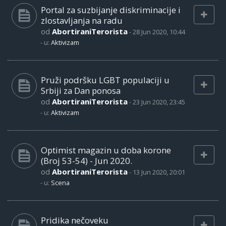
Portal za suzbijanje diskriminacije i
zlostavljanja na radu
od
AbortiraniTerorista
-
28 Jun 2020, 10:44
- u:
Aktivizam
Pruži podršku LGBT populaciji u
Srbiji za Dan ponosa
od
AbortiraniTerorista
-
23 Jun 2020, 23:45
- u:
Aktivizam
Optimist magazin u doba korone
(Broj 53-54) - Jun 2020.
od
AbortiraniTerorista
-
13 Jun 2020, 20:01
- u:
Scena
Pridika nečoveku