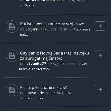
-
25 Avg 2021, 20:20
- u:
Scena
Korisne web stranice za smjerove
od
Stojann
-
16 Avg 2021, 15:20
- u:
Putovanja i
turizam
Gay par iz Novog Sada traži devojku
za surogat majčinstvo
od
istvanka77
-
06 Avg 2021, 19:05
- u:
Gej
brakovi i roditeljstvo
Pristup Pricaonici iz USA
od
Ganymede
-
16 Jun 2021, 19:41
- u:
Tehnologija