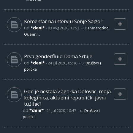
Komentar na intervju Sonje Sajzor
od
*deni*
-
03 Avg 2020, 12:53
- u:
Transrodno,
Queer, ...
Prva genderfluid Dama Srbije
od
*deni*
-
24 Jul 2020, 05:16
- u:
Društvo i
politika
Gde je nestala Zagorka Dolovac, moja
koleginica, aktuelni republički javni
tužilac?
od
*deni*
-
21 Jul 2020, 10:47
- u:
Društvo i
politika