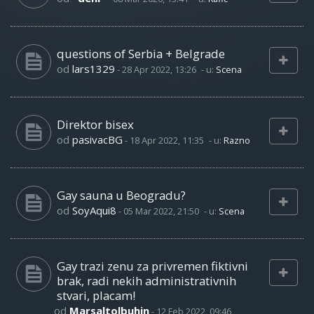
questions of Serbia + Belgrade
od
lars1329
-
28 Apr 2022, 13:26
- u:
Scena
Direktor bisex
od
pasivacBG
-
18 Apr 2022, 11:35
- u:
Razno
Gay sauna u Beogradu?
od
SoyAqui8
-
05 Mar 2022, 21:50
- u:
Scena
Gay trazi zenu za privremen fiktivni
brak, radi nekih administrativnih
stvari, placam!
od
Marsaltolbuhin
-
12 Feb 2022, 09:46