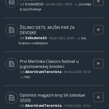
od
trodatBGD
-
02 Feb 2021, 18:39
- u:
ZeZaNJe
& OpUšTeNcIjA
ŽELIMO DETE, MUŠKI PAR ZA
DEVOJKE
od
Zelisdete33
-
04 Jan 2021, 20:55
- u:
Gej
brakovi i roditeljstvo
Prvi Merlinka Classics festival u
Jugoslovenskoj kinoteci
od
AbortiraniTerorista
-
05 Nov 2020, 16:18
- u:
Film
Optimist magazin broj 56 (oktobar
2020)
od
AbortiraniTerorista
-
19 Okt 2020, 10:14