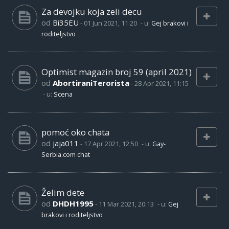
Za devojku koja zeli decu
od
Bi35EU
-
01 Jun 2021, 11:20
- u:
Gej brakovi i
roditeljstvo
Optimist magazin broj 59 (april 2021)
od
AbortiraniTerorista
-
28 Apr 2021, 11:15
- u:
Scena
pomoć oko chata
od
jaja011
-
17 Apr 2021, 12:50
- u:
Gay-
Serbia.com chat
Želim dete
od
DHDH1995
-
11 Mar 2021, 20:13
- u:
Gej
brakovi i roditeljstvo