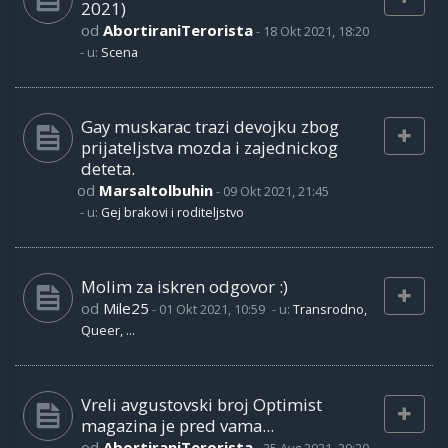
2021)
od
AbortiraniTerorista
-
18 Okt 2021, 18:20
- u:
Scena
Gay muskarac trazi devojku zbog
prijateljstva mozda i zajednickog
deteta.
od
Marsaltolbuhin
-
09 Okt 2021, 21:45
- u:
Gej brakovi i roditeljstvo
Molim za iskren odgovor :)
od
Mile25
-
01 Okt 2021, 10:59
- u:
Transrodno,
Queer, ...
Vreli avgustovski broj Optimist
magazina je pred vama...
od
AbortiraniTerorista