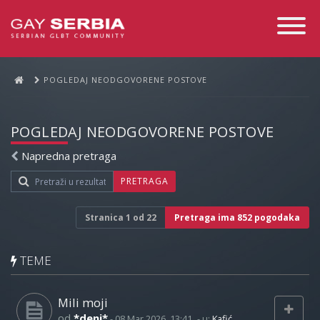
Toggle
Navigati
POGLEDAJ NEODGOVORENE POSTOVE
POGLEDAJ NEODGOVORENE POSTOVE
Napredna pretraga
PRETRAGA
Stranica
1
od
22
Pretraga ima 852 pogodaka
TEME
Mili moji
od
*deni*
-
08 Mar 2026, 13:41
- u:
Kafić