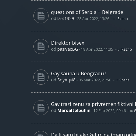
questions of Serbia + Belgrade
od
lars1329
-
28 Apr 2022, 13:26
- u:
Scena
Direktor bisex
od
pasivacBG
-
18 Apr 2022, 11:35
- u:
Razno
Gay sauna u Beogradu?
od
SoyAqui8
-
05 Mar 2022, 21:50
- u:
Scena
Gay trazi zenu za privremen fiktivni 
od
Marsaltolbuhin
-
12 Feb 2022, 09:46
- u:
G
Da li sam bi ako želim da imam od