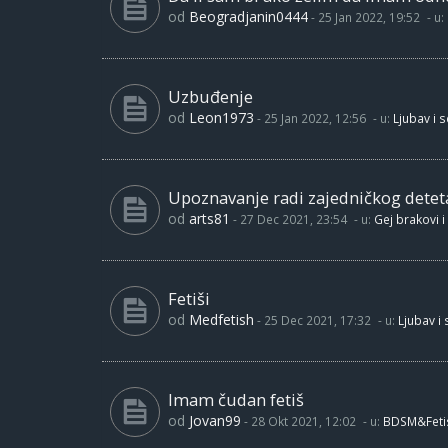
od
Beogradjanin0444
-
25 Jan 2022, 19:52
- u:
Uzbuđenje
od
Leon1973
-
25 Jan 2022, 12:56
- u:
Ljubav i 
Upoznavanje radi zajedničkog detet
od
arts81
-
27 Dec 2021, 23:54
- u:
Gej brakovi i
Fetiši
od
Medfetish
-
25 Dec 2021, 17:32
- u:
Ljubav i
Imam čudan fetiš
od
Jovan99
-
28 Okt 2021, 12:02
- u:
BDSM&Feti