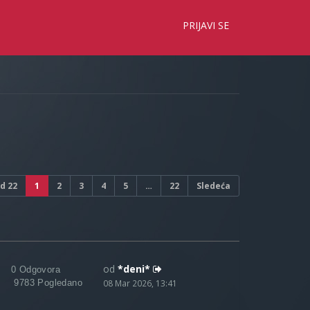
×
PRIJAVI SE
d
22
1
2
3
4
5
…
22
Sledeća
od
*deni*
0 Odgovora
9783 Pogledano
08 Mar 2026, 13:41