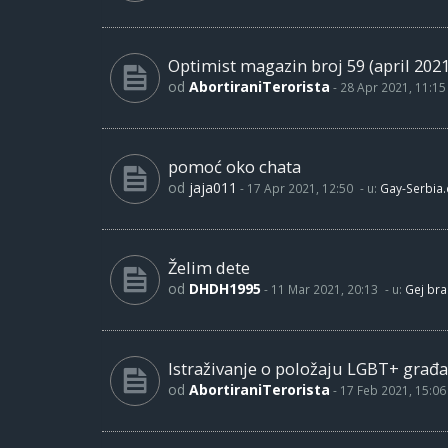
Optimist magazin broj 59 (april 2021
od
AbortiraniTerorista
-
28 Apr 2021, 11:15
pomoć oko chata
od
jaja011
-
17 Apr 2021, 12:50
- u:
Gay-Serbia
Želim dete
od
DHDH1995
-
11 Mar 2021, 20:13
- u:
Gej bra
Istraživanje o položaju LGBT+ građa
od
AbortiraniTerorista
-
17 Feb 2021, 15:06