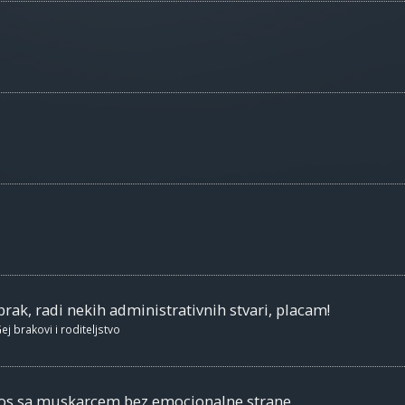
brak, radi nekih administrativnih stvari, placam!
ej brakovi i roditeljstvo
nos sa muskarcem bez emocionalne strane