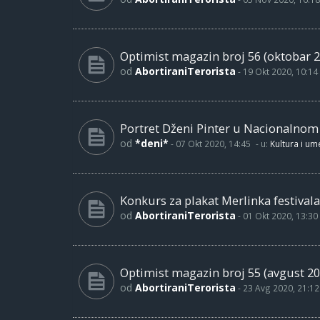
Optimist magazin broj 56 (oktobar 2
od
AbortiraniTerorista
-
19 Okt 2020, 10:14
Portret Dženi Pinter u Nacionalno
od
*deni*
-
07 Okt 2020, 14:45
- u:
Kultura i um
Konkurs za plakat Merlinka festivala
od
AbortiraniTerorista
-
01 Okt 2020, 13:30
Optimist magazin broj 55 (avgust 20
od
AbortiraniTerorista
-
23 Avg 2020, 21:12