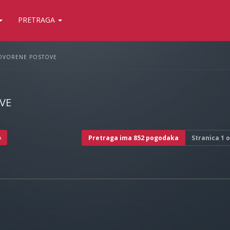
PRETRAGA
OVORENE POSTOVE
VE
A
Pretraga ima 852 pogodaka
Stranica
1
o