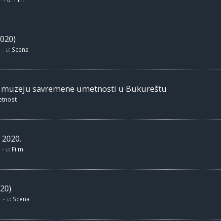
020)
- u:
Scena
m muzeju savremene umetnosti u Bukureštu
etnost
 2020.
- u:
Film
20)
- u:
Scena