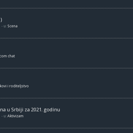
)
- u:
Scena
.com chat
kovi i roditeljstvo
na u Srbiji za 2021. godinu
- u:
Aktivizam