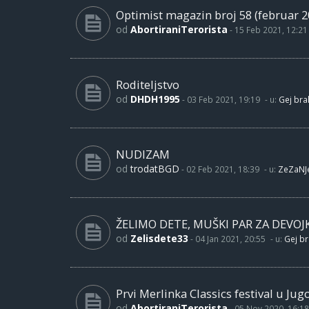
Optimist magazin broj 58 (februar 2
od
AbortiraniTerorista
-
15 Feb 2021, 12:21
Roditeljstvo
od
DHDH1995
-
03 Feb 2021, 19:19
- u:
Gej brak
NUDIZAM
od
trodatBGD
-
02 Feb 2021, 18:39
- u:
ZeZaNJ
ŽELIMO DETE, MUŠKI PAR ZA DEVOJ
od
Zelisdete33
-
04 Jan 2021, 20:55
- u:
Gej br
Prvi Merlinka Classics festival u Jug
od
AbortiraniTerorista
-
05 Nov 2020, 16:18