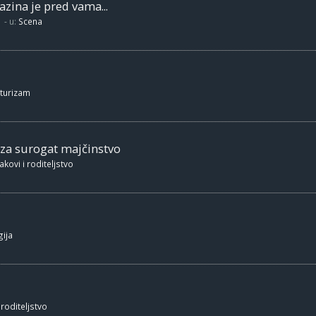
zina je pred vama...
- u:
Scena
 turizam
 za surogat majčinstvo
akovi i roditeljstvo
ija
 roditeljstvo