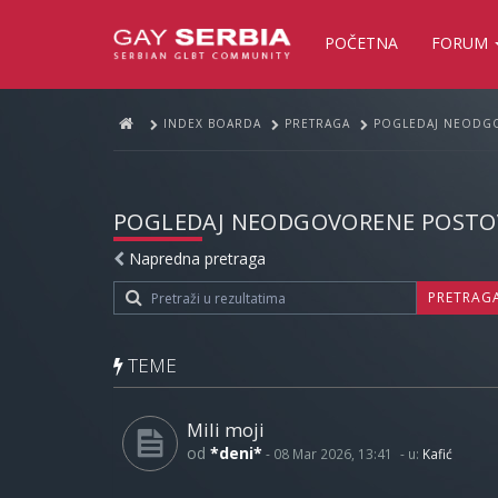
POČETNA
FORUM
INDEX BOARDA
PRETRAGA
POGLEDAJ NEODG
POGLEDAJ NEODGOVORENE POSTO
Napredna pretraga
PRETRAG
TEME
Mili moji
od
*deni*
-
08 Mar 2026, 13:41
- u:
Kafić