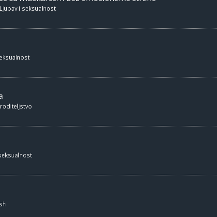
Ljubav i seksualnost
seksualnost
a
 roditeljstvo
 seksualnost
sh