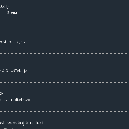
021)
- u:
Scena
ovi i roditeljstvo
e & OpUšTeNcIjA
KE
akovi i roditeljstvo
oslovenskoj kinoteci
- u:
Film