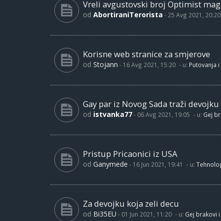
Vreli avgustovski broj Optimist maga
od
AbortiraniTerorista
-
25 Avg 2021, 20:20
Korisne web stranice za smjerove
od
Stojann
-
16 Avg 2021, 15:20
- u:
Putovanja i
Gay par iz Novog Sada traži devojku
od
istvanka77
-
06 Avg 2021, 19:05
- u:
Gej br
Pristup Pricaonici iz USA
od
Ganymede
-
16 Jun 2021, 19:41
- u:
Tehnolog
Za devojku koja zeli decu
od
Bi35EU
-
01 Jun 2021, 11:20
- u:
Gej brakovi i