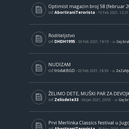
Optimist magazin broj 58 (februar 2
od
AbortiraniTerorista
-
15 Feb 2021, 12:21
Roditeljstvo
od
DHDH1995
-
03 Feb 2021, 19:19
- u:
Gej brak
NUDIZAM
od
trodatBGD
-
02 Feb 2021, 18:39
- u:
ZeZaNJ
ŽELIMO DETE, MUŠKI PAR ZA DEVOJ
od
Zelisdete33
-
04 Jan 2021, 20:55
- u:
Gej br
Prvi Merlinka Classics festival u Jug
od
AbortiraniTerorista
-
05 Nov 2020, 16:18