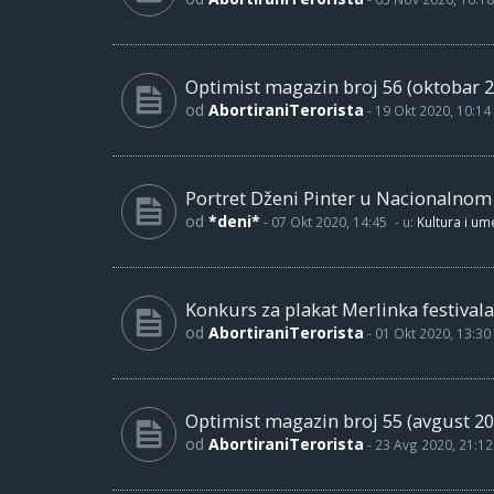
Optimist magazin broj 56 (oktobar 2
od
AbortiraniTerorista
-
19 Okt 2020, 10:14
Portret Dženi Pinter u Nacionalno
od
*deni*
-
07 Okt 2020, 14:45
- u:
Kultura i um
Konkurs za plakat Merlinka festivala
od
AbortiraniTerorista
-
01 Okt 2020, 13:30
Optimist magazin broj 55 (avgust 20
od
AbortiraniTerorista
-
23 Avg 2020, 21:12