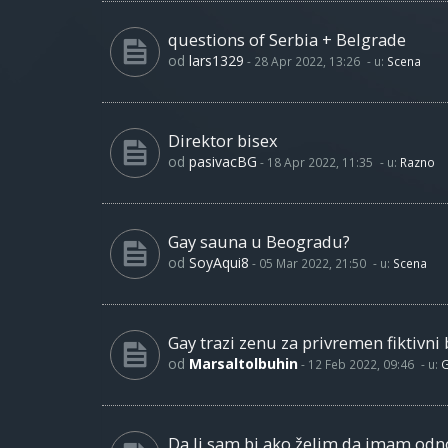
questions of Serbia + Belgrade
od
lars1329
-
28 Apr 2022, 13:26
- u:
Scena
Direktor bisex
od
pasivacBG
-
18 Apr 2022, 11:35
- u:
Razno
Gay sauna u Beogradu?
od
SoyAqui8
-
05 Mar 2022, 21:50
- u:
Scena
Gay trazi zenu za privremen fiktivni 
od
Marsaltolbuhin
-
12 Feb 2022, 09:46
- u:
G
Da li sam bi ako želim da imam od