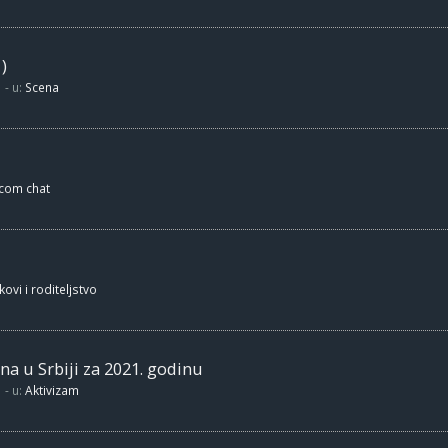
)
- u:
Scena
.com chat
kovi i roditeljstvo
na u Srbiji za 2021. godinu
- u:
Aktivizam