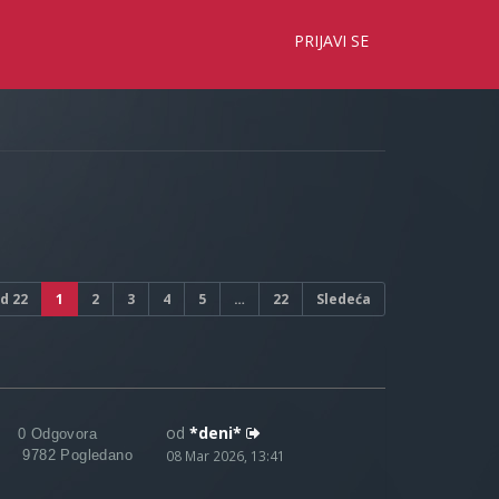
×
PRIJAVI SE
d
22
1
2
3
4
5
…
22
Sledeća
od
*deni*
0 Odgovora
9782 Pogledano
08 Mar 2026, 13:41