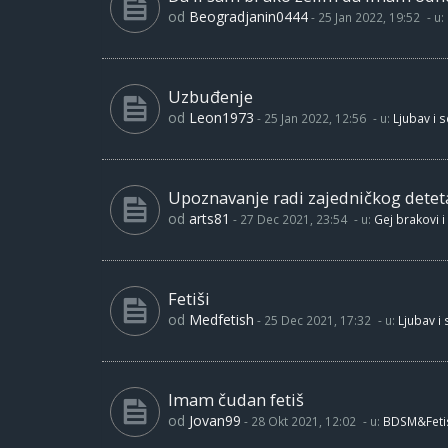
od
Beogradjanin0444
-
25 Jan 2022, 19:52
- u:
Uzbuđenje
od
Leon1973
-
25 Jan 2022, 12:56
- u:
Ljubav i 
Upoznavanje radi zajedničkog detet
od
arts81
-
27 Dec 2021, 23:54
- u:
Gej brakovi i
Fetiši
od
Medfetish
-
25 Dec 2021, 17:32
- u:
Ljubav i
Imam čudan fetiš
od
Jovan99
-
28 Okt 2021, 12:02
- u:
BDSM&Feti