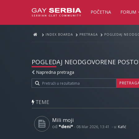
POČETNA
FORUM
INDEX BOARDA
PRETRAGA
POGLEDAJ NEODG
POGLEDAJ NEODGOVORENE POSTO
Napredna pretraga
PRETRAG
TEME
Mili moji
od
*deni*
-
08 Mar 2026, 13:41
- u:
Kafić