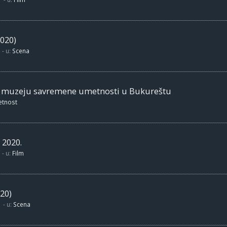
020)
- u:
Scena
m muzeju savremene umetnosti u Bukureštu
etnost
 2020.
- u:
Film
20)
- u:
Scena