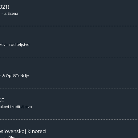
021)
- u:
Scena
ovi i roditeljstvo
e & OpUšTeNcIjA
KE
akovi i roditeljstvo
oslovenskoj kinoteci
- u:
Film