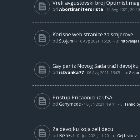
Vreli avgustovski broj Optimist maga
od
AbortiraniTerorista
-
25 Avg 2021, 20:20
Korisne web stranice za smjerove
od
Stojann
-
16 Avg 2021, 15:20
- u:
Putovanja i
Gay par iz Novog Sada traži devojku
od
istvanka77
-
06 Avg 2021, 19:05
- u:
Gej br
Pristup Pricaonici iz USA
od
Ganymede
-
16 Jun 2021, 19:41
- u:
Tehnolog
Za devojku koja zeli decu
od
Bi35EU
-
01 Jun 2021, 11:20
- u:
Gej brakovi i