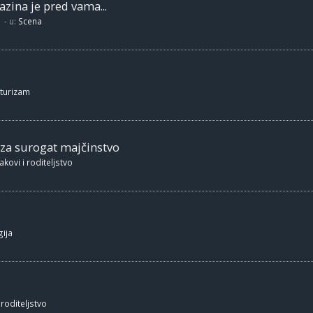
zina je pred vama...
- u:
Scena
 turizam
 za surogat majčinstvo
akovi i roditeljstvo
ija
 roditeljstvo