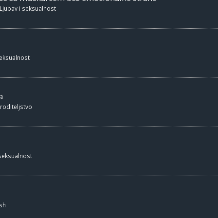
Ljubav i seksualnost
seksualnost
a
 roditeljstvo
 seksualnost
sh