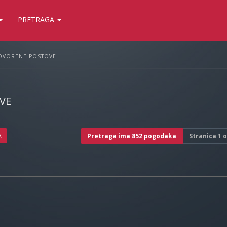
PRETRAGA
OVORENE POSTOVE
VE
A
Pretraga ima 852 pogodaka
Stranica
1
o