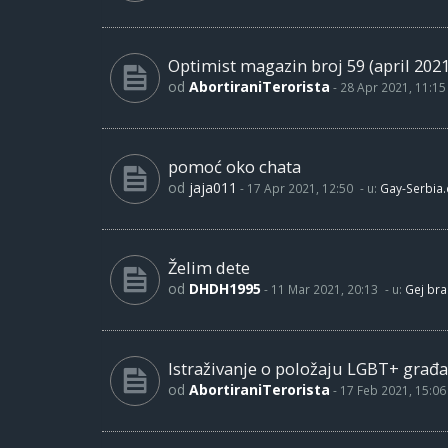
Optimist magazin broj 59 (april 2021
od
AbortiraniTerorista
-
28 Apr 2021, 11:15
pomoć oko chata
od
jaja011
-
17 Apr 2021, 12:50
- u:
Gay-Serbia
Želim dete
od
DHDH1995
-
11 Mar 2021, 20:13
- u:
Gej bra
Istraživanje o položaju LGBT+ građa
od
AbortiraniTerorista
-
17 Feb 2021, 15:06