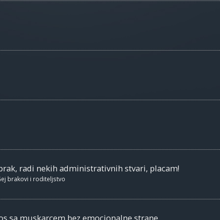
brak, radi nekih administrativnih stvari, placam!
ej brakovi i roditeljstvo
nos sa muskarcem bez emocionalne strane