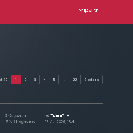
×
PRIJAVI SE
d
22
1
2
3
4
5
…
22
Sledeća
od
*deni*
0 Odgovora
9784 Pogledano
08 Mar 2026, 13:41