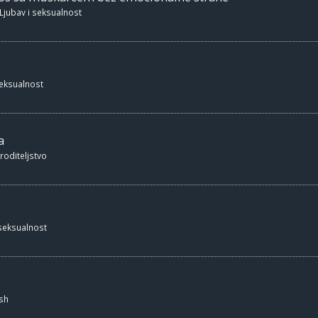
Ljubav i seksualnost
seksualnost
a
 roditeljstvo
 seksualnost
sh