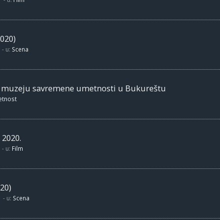
020)
- u:
Scena
m muzeju savremene umetnosti u Bukureštu
etnost
 2020.
- u:
Film
20)
- u:
Scena