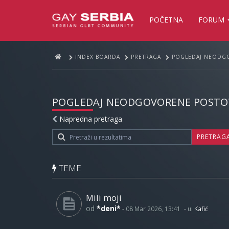
POČETNA
FORUM
INDEX BOARDA
PRETRAGA
POGLEDAJ NEODG
POGLEDAJ NEODGOVORENE POSTO
Napredna pretraga
PRETRAG
TEME
Mili moji
od
*deni*
-
08 Mar 2026, 13:41
- u:
Kafić