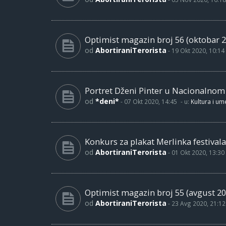
Optimist magazin broj 56 (oktobar 2
od
AbortiraniTerorista
-
19 Okt 2020, 10:14
Portret Dženi Pinter u Nacionalno
od
*deni*
-
07 Okt 2020, 14:45
- u:
Kultura i um
Konkurs za plakat Merlinka festivala
od
AbortiraniTerorista
-
01 Okt 2020, 13:30
Optimist magazin broj 55 (avgust 20
od
AbortiraniTerorista
-
23 Avg 2020, 21:12