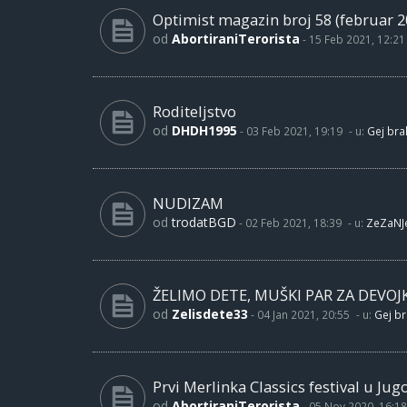
Optimist magazin broj 58 (februar 2
od
AbortiraniTerorista
-
15 Feb 2021, 12:21
Roditeljstvo
od
DHDH1995
-
03 Feb 2021, 19:19
- u:
Gej brak
NUDIZAM
od
trodatBGD
-
02 Feb 2021, 18:39
- u:
ZeZaNJ
ŽELIMO DETE, MUŠKI PAR ZA DEVOJ
od
Zelisdete33
-
04 Jan 2021, 20:55
- u:
Gej br
Prvi Merlinka Classics festival u Jug
od
AbortiraniTerorista
-
05 Nov 2020, 16:18