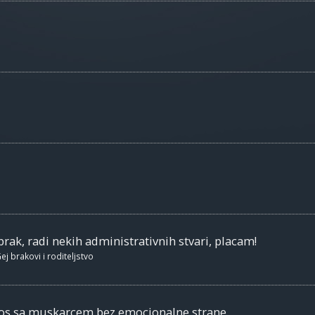
brak, radi nekih administrativnih stvari, placam!
ej brakovi i roditeljstvo
nos sa muskarcem bez emocionalne strane