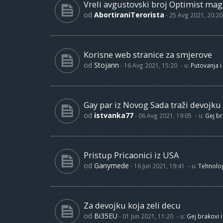
Vreli avgustovski broj Optimist maga
od
AbortiraniTerorista
-
25 Avg 2021, 20:20
Korisne web stranice za smjerove
od
Stojann
-
16 Avg 2021, 15:20
- u:
Putovanja i
Gay par iz Novog Sada traži devojku
od
istvanka77
-
06 Avg 2021, 19:05
- u:
Gej br
Pristup Pricaonici iz USA
od
Ganymede
-
16 Jun 2021, 19:41
- u:
Tehnolog
Za devojku koja zeli decu
od
Bi35EU
-
01 Jun 2021, 11:20
- u:
Gej brakovi i