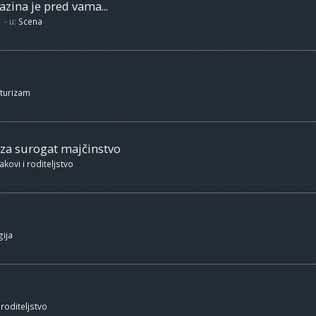
zina je pred vama...
- u:
Scena
 turizam
 za surogat majčinstvo
akovi i roditeljstvo
ija
 roditeljstvo