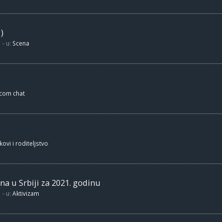
)
- u:
Scena
.com chat
kovi i roditeljstvo
na u Srbiji za 2021. godinu
- u:
Aktivizam