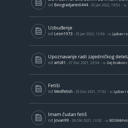
od
Beogradjanin0444
-
25 Jan 2022, 19:52
- u:
Uzbuđenje
od
Leon1973
-
25 Jan 2022, 12:56
- u:
Ljubav i 
Upoznavanje radi zajedničkog detet
od
arts81
-
27 Dec 2021, 23:54
- u:
Gej brakovi i
Fetiši
od
Medfetish
-
25 Dec 2021, 17:32
- u:
Ljubav i
Imam čudan fetiš
od
Jovan99
-
28 Okt 2021, 12:02
- u:
BDSM&Feti