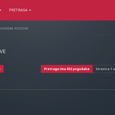
PRETRAGA
OVORENE POSTOVE
VE
A
Pretraga ima 852 pogodaka
Stranica
1
o