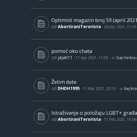
Optimist magazin broj 59 (april 2021
od
AbortiraniTerorista
-
28 Apr 2021, 11:15
pomoć oko chata
od
jaja011
-
17 Apr 2021, 12:50
- u:
Gay-Serbia
Želim dete
od
DHDH1995
-
11 Mar 2021, 20:13
- u:
Gej bra
Istraživanje o položaju LGBT+ građa
od
AbortiraniTerorista
-
17 Feb 2021, 15:06