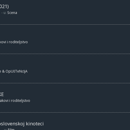
021)
- u:
Scena
ovi i roditeljstvo
e & OpUšTeNcIjA
KE
akovi i roditeljstvo
oslovenskoj kinoteci
- u:
Film