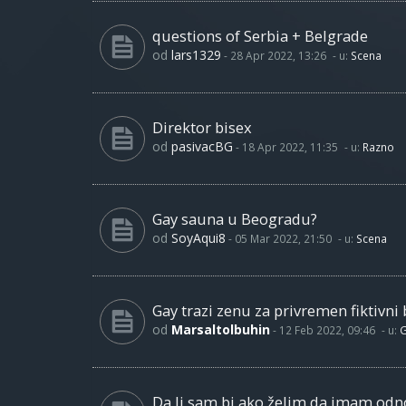
questions of Serbia + Belgrade
od
lars1329
-
28 Apr 2022, 13:26
- u:
Scena
Direktor bisex
od
pasivacBG
-
18 Apr 2022, 11:35
- u:
Razno
Gay sauna u Beogradu?
od
SoyAqui8
-
05 Mar 2022, 21:50
- u:
Scena
Gay trazi zenu za privremen fiktivni 
od
Marsaltolbuhin
-
12 Feb 2022, 09:46
- u:
G
Da li sam bi ako želim da imam od