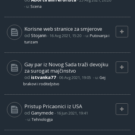
-
25 Avg 2021, 20:20
- u:
Scena
Korisne web stranice za smjerove
od
Stojann
-
16 Avg 2021, 15:20
- u:
Putovanja i
turizam
Gay par iz Novog Sada traži devojku
za surogat majčinstvo
od
istvanka77
-
06 Avg 2021, 19:05
- u:
Gej
brakovi i roditeljstvo
Pristup Pricaonici iz USA
od
Ganymede
-
16 Jun 2021, 19:41
- u:
Tehnologija