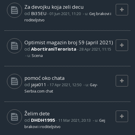
Za devojku koja zeli decu
od
Bi35EU
-
01 Jun 2021, 11:20
- u:
Gej brakovi i
roditeljstvo
Optimist magazin broj 59 (april 2021)
od
AbortiraniTerorista
-
28 Apr 2021, 11:15
- u:
Scena
pomoć oko chata
od
jaja011
-
17 Apr 2021, 12:50
- u:
Gay-
Serbia.com chat
Želim dete
od
DHDH1995
-
11 Mar 2021, 20:13
- u:
Gej
brakovi i roditeljstvo