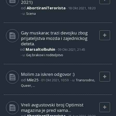
2021)
od
AbortiraniTerorista
-
18 Okt 2021, 18:20
- u:
Scena
Gay muskarac trazi devojku zbog
prijateljstva mozda i zajednickog
deteta.
od
Marsaltolbuhin
-
09 Okt 2021, 21:45
- u:
Gej brakovi i roditeljstvo
Molim za iskren odgovor :)
od
Mile25
-
01 Okt 2021, 10:59
- u:
Transrodno,
Queer, ...
Vreli avgustovski broj Optimist
magazina je pred vama...
od
AbortiraniTerorista