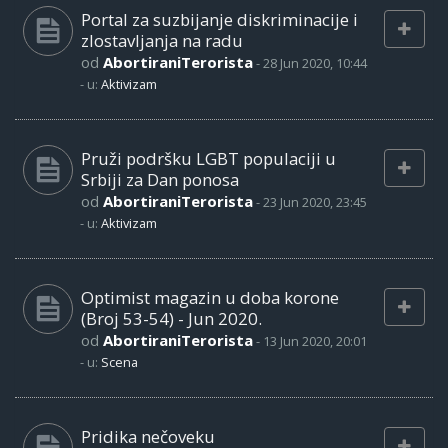
Portal za suzbijanje diskriminacije i
zlostavljanja na radu
od
AbortiraniTerorista
-
28 Jun 2020, 10:44
- u:
Aktivizam
Pruži podršku LGBT populaciji u
Srbiji za Dan ponosa
od
AbortiraniTerorista
-
23 Jun 2020, 23:45
- u:
Aktivizam
Optimist magazin u doba korone
(Broj 53-54) - Jun 2020.
od
AbortiraniTerorista
-
13 Jun 2020, 20:01
- u:
Scena
Pridika nečoveku