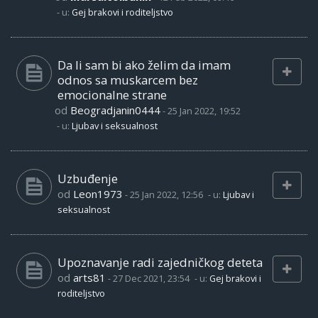
- u:
Gej brakovi i roditeljstvo
Da li sam bi ako želim da imam
odnos sa muskarcem bez
emocionalne strane
od
Beogradjanin0444
-
25 Jan 2022, 19:52
- u:
Ljubav i seksualnost
Uzbuđenje
od
Leon1973
-
25 Jan 2022, 12:56
- u:
Ljubav i
seksualnost
Upoznavanje radi zajedničkog deteta
od
arts81
-
27 Dec 2021, 23:54
- u:
Gej brakovi i
roditeljstvo