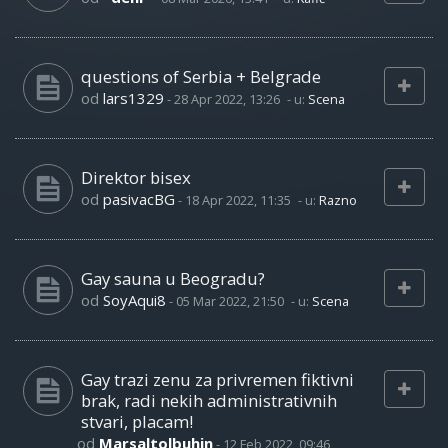
questions of Serbia + Belgrade
od
lars1329
-
28 Apr 2022, 13:26
- u:
Scena
Direktor bisex
od
pasivacBG
-
18 Apr 2022, 11:35
- u:
Razno
Gay sauna u Beogradu?
od
SoyAqui8
-
05 Mar 2022, 21:50
- u:
Scena
Gay trazi zenu za privremen fiktivni
brak, radi nekih administrativnih
stvari, placam!
od
Marsaltolbuhin
-
12 Feb 2022, 09:46