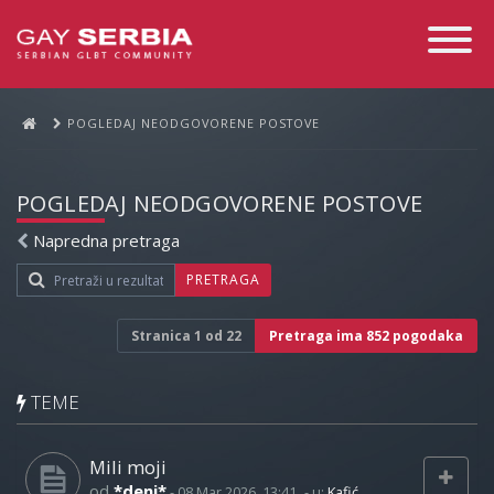
Toggle
Navigati
POGLEDAJ NEODGOVORENE POSTOVE
POGLEDAJ NEODGOVORENE POSTOVE
Napredna pretraga
PRETRAGA
Stranica
1
od
22
Pretraga ima 852 pogodaka
TEME
Mili moji
od
*deni*
-
08 Mar 2026, 13:41
- u:
Kafić