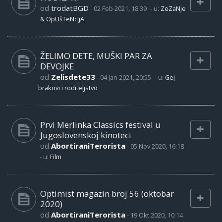
od
trodatBGD
-
02 Feb 2021, 18:39
- u:
ZeZaNJe
& OpUšTeNcIjA
ŽELIMO DETE, MUŠKI PAR ZA
DEVOJKE
od
Zelisdete33
-
04 Jan 2021, 20:55
- u:
Gej
brakovi i roditeljstvo
Prvi Merlinka Classics festival u
Jugoslovenskoj kinoteci
od
AbortiraniTerorista
-
05 Nov 2020, 16:18
- u:
Film
Optimist magazin broj 56 (oktobar
2020)
od
AbortiraniTerorista
-
19 Okt 2020, 10:14