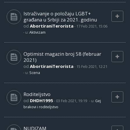
Istraživanje o položaju LGBT+
građana u Srbiji za 2021. godinu
od
AbortiraniTerorista
-
17 Feb 2021, 15:06
- u:
Aktivizam
Optimist magazin broj 58 (februar
2021)
od
AbortiraniTerorista
-
15 Feb 2021, 12:21
- u:
Scena
Roditeljstvo
od
DHDH1995
-
03 Feb 2021, 19:19
- u:
Gej
brakovi i roditeljstvo
NUDIZAM