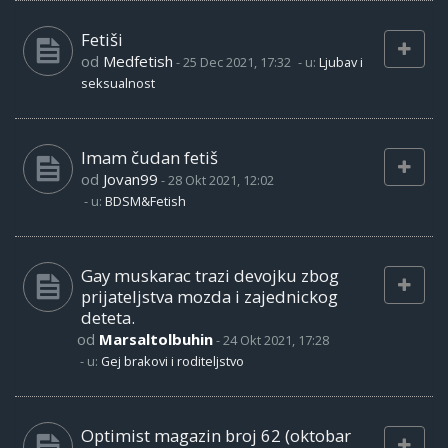
Fetiši
od
Medfetish
-
25 Dec 2021, 17:32
- u:
Ljubav i
seksualnost
Imam čudan fetiš
od
Jovan99
-
28 Okt 2021, 12:02
- u:
BDSM&Fetish
Gay muskarac trazi devojku zbog
prijateljstva mozda i zajednickog
deteta.
od
Marsaltolbuhin
-
24 Okt 2021, 17:28
- u:
Gej brakovi i roditeljstvo
Optimist magazin broj 62 (oktobar