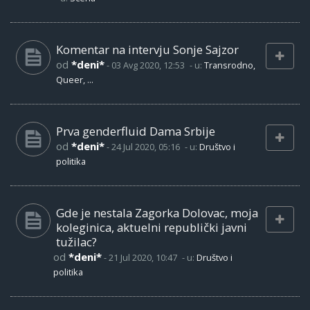
Komentar na intervju Sonje Sajzor
od
*deni*
-
03 Avg 2020, 12:53
- u:
Transrodno,
Queer, ...
Prva genderfluid Dama Srbije
od
*deni*
-
24 Jul 2020, 05:16
- u:
Društvo i
politika
Gde je nestala Zagorka Dolovac, moja
koleginica, aktuelni republički javni
tužilac?
od
*deni*
-
21 Jul 2020, 10:47
- u:
Društvo i
politika