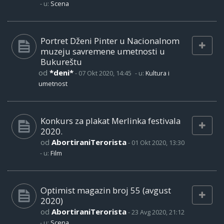
- u:
Scena
Portret Dženi Pinter u Nacionalnom
muzeju savremene umetnosti u
Bukureštu
od
*deni*
-
07 Okt 2020, 14:45
- u:
Kultura i
umetnost
Konkurs za plakat Merlinka festivala
2020.
od
AbortiraniTerorista
-
01 Okt 2020, 13:30
- u:
Film
Optimist magazin broj 55 (avgust
2020)
od
AbortiraniTerorista
-
23 Avg 2020, 21:12
- u:
Scena