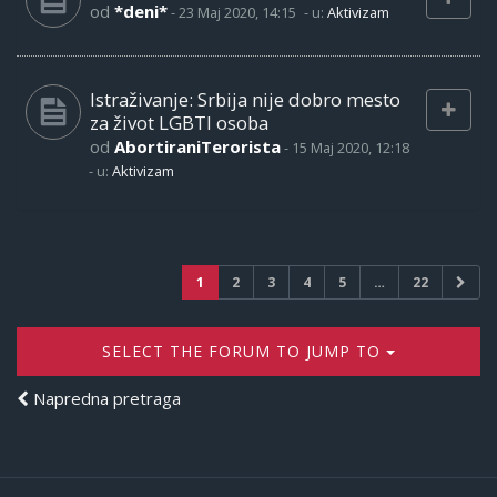
od
*deni*
-
23 Maj 2020, 14:15
- u:
Aktivizam
Istraživanje: Srbija nije dobro mesto
za život LGBTI osoba
od
AbortiraniTerorista
-
15 Maj 2020, 12:18
- u:
Aktivizam
1
2
3
4
5
…
22
SELECT THE FORUM TO JUMP TO
Napredna pretraga