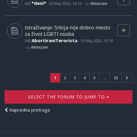
od
*deni*
-
23 Maj 2020, 14:15
- u:
Aktivizam
Istraživanje: Srbija nije dobro mesto
za život LGBTI osoba
od
AbortiraniTerorista
-
15 Maj 2020, 12:18
- u:
Aktivizam
1
2
3
4
5
…
22
SELECT THE FORUM TO JUMP TO
Napredna pretraga