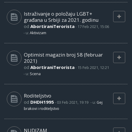
Istraživanje o položaju LGBT+
građana u Srbiji za 2021. godinu
od
AbortiraniTerorista
-
17 Feb 2021, 15:06
- u:
Aktivizam
Optimist magazin broj 58 (februar
2021)
od
AbortiraniTerorista
-
15 Feb 2021, 12:21
- u:
Scena
Roditeljstvo
od
DHDH1995
-
03 Feb 2021, 19:19
- u:
Gej
brakovi i roditeljstvo
NUDIZAM