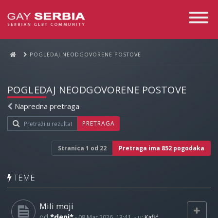
Toggle
Navigati
POGLEDAJ NEODGOVORENE POSTOVE
POGLEDAJ NEODGOVORENE POSTOVE
Napredna pretraga
PRETRAGA
Stranica
1
od
22
Pretraga ima 852 pogodaka
TEME
Mili moji
od
*deni*
-
08 Mar 2026, 13:41
- u:
Kafić