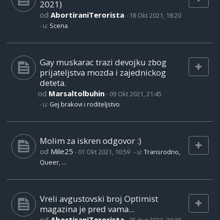
2021)
od
AbortiraniTerorista
-
18 Okt 2021, 18:20
- u:
Scena
Gay muskarac trazi devojku zbog
prijateljstva mozda i zajednickog
deteta.
od
Marsaltolbuhin
-
09 Okt 2021, 21:45
- u:
Gej brakovi i roditeljstvo
Molim za iskren odgovor :)
od
Mile25
-
01 Okt 2021, 10:59
- u:
Transrodno,
Queer, ...
Vreli avgustovski broj Optimist
magazina je pred vama...
od
AbortiraniTerorista