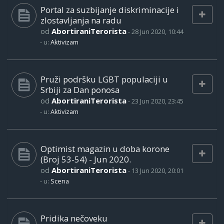
Portal za suzbijanje diskriminacije i
zlostavljanja na radu
od
AbortiraniTerorista
-
28 Jun 2020, 10:44
- u:
Aktivizam
Pruži podršku LGBT populaciji u
Srbiji za Dan ponosa
od
AbortiraniTerorista
-
23 Jun 2020, 23:45
- u:
Aktivizam
Optimist magazin u doba korone
(Broj 53-54) - Jun 2020.
od
AbortiraniTerorista
-
13 Jun 2020, 20:01
- u:
Scena
Pridika nečoveku