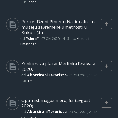
- u:
Scena
Portret Dženi Pinter u Nacionalnom
muzeju savremene umetnosti u
Bukureštu
od
*deni*
-
07 Okt 2020, 14:45
- u:
Kultura i
umetnost
Konkurs za plakat Merlinka festivala
2020.
od
AbortiraniTerorista
-
01 Okt 2020, 13:30
- u:
Film
Optimist magazin broj 55 (avgust
2020)
od
AbortiraniTerorista
-
23 Avg 2020, 21:12
- u:
Scena