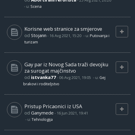
-
25 Avg 2021, 20:20
- u:
Scena
Korisne web stranice za smjerove
od
Stojann
-
16 Avg 2021, 15:20
- u:
Putovanja i
turizam
Gay par iz Novog Sada traži devojku
za surogat majčinstvo
od
istvanka77
-
06 Avg 2021, 19:05
- u:
Gej
brakovi i roditeljstvo
Pristup Pricaonici iz USA
od
Ganymede
-
16 Jun 2021, 19:41
- u:
Tehnologija