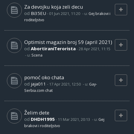
Za devojku koja zeli decu
od
Bi35EU
-
01 Jun 2021, 11:20
- u:
Gej brakovi i
roditeljstvo
Optimist magazin broj 59 (april 2021)
od
AbortiraniTerorista
-
28 Apr 2021, 11:15
- u:
Scena
pomoć oko chata
od
jaja011
-
17 Apr 2021, 12:50
- u:
Gay-
Serbia.com chat
Želim dete
od
DHDH1995
-
11 Mar 2021, 20:13
- u:
Gej
brakovi i roditeljstvo