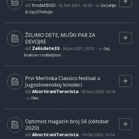
od
trodatBGD
-
02 Feb 2021, 18:39
- u:
ZeZaNJe
& OpUšTeNcIjA
ŽELIMO DETE, MUŠKI PAR ZA
DEVOJKE
od
Zelisdete33
-
04 Jan 2021, 20:55
- u:
Gej
brakovi i roditeljstvo
Prvi Merlinka Classics festival u
Jugoslovenskoj kinoteci
od
AbortiraniTerorista
-
05 Nov 2020, 16:18
- u:
Film
Optimist magazin broj 56 (oktobar
2020)
od
AbortiraniTerorista
-
19 Okt 2020, 10:14