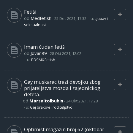
Fetiši
od
Medfetish
-
25 Dec 2021, 17:32
- u:
Ljubav i
seksualnost
Imam čudan fetiš
od
Jovan99
-
28 Okt 2021, 12:02
- u:
BDSM&Fetish
Gay muskarac trazi devojku zbog
prijateljstva mozda i zajednickog
deteta.
od
Marsaltolbuhin
-
24 Okt 2021, 17:28
- u:
Gej brakovi i roditeljstvo
Optimist magazin broj 62 (oktobar