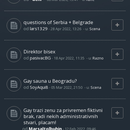
questions of Serbia + Belgrade
od
lars1329
-
28 Apr 2022, 13:26
- u:
Scena
Direktor bisex
od
pasivacBG
-
18 Apr 2022, 11:35
- u:
Razno
Gay sauna u Beogradu?
od
SoyAqui8
-
05 Mar 2022, 21:50
- u:
Scena
Gay trazi zenu za privremen fiktivni
brak, radi nekih administrativnih
stvari, placam!
od
Marsaltolbuhin
-
12 Feb 2022, 09:46