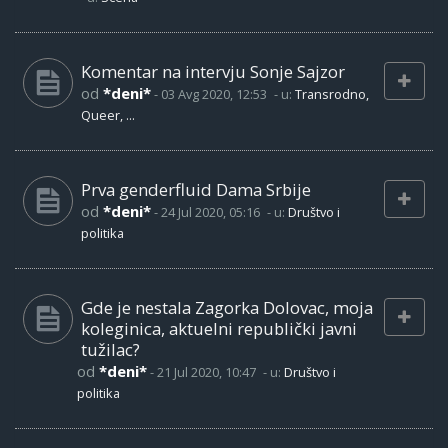
Komentar na intervju Sonje Sajzor
od
*deni*
-
03 Avg 2020, 12:53
- u:
Transrodno,
Queer, ...
Prva genderfluid Dama Srbije
od
*deni*
-
24 Jul 2020, 05:16
- u:
Društvo i
politika
Gde je nestala Zagorka Dolovac, moja
koleginica, aktuelni republički javni
tužilac?
od
*deni*
-
21 Jul 2020, 10:47
- u:
Društvo i
politika