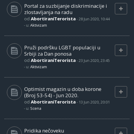
Portal za suzbijanje diskriminacije i
zlostavljanja na radu
od
AbortiraniTerorista
-
28 Jun 2020, 10:44
- u:
Aktivizam
Pruži podršku LGBT populaciji u
Srbiji za Dan ponosa
od
AbortiraniTerorista
-
23 Jun 2020, 23:45
- u:
Aktivizam
Optimist magazin u doba korone
(Broj 53-54) - Jun 2020.
od
AbortiraniTerorista
-
13 Jun 2020, 20:01
- u:
Scena
Pridika nečoveku