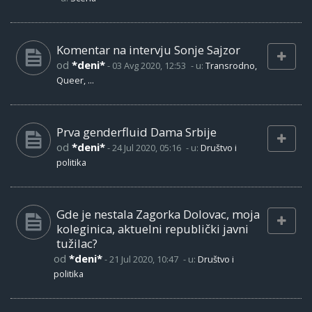
Komentar na intervju Sonje Sajzor
od
*deni*
-
03 Avg 2020, 12:53
- u:
Transrodno,
Queer, ...
Prva genderfluid Dama Srbije
od
*deni*
-
24 Jul 2020, 05:16
- u:
Društvo i
politika
Gde je nestala Zagorka Dolovac, moja
koleginica, aktuelni republički javni
tužilac?
od
*deni*
-
21 Jul 2020, 10:47
- u:
Društvo i
politika