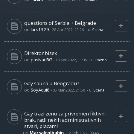
questions of Serbia + Belgrade
od
lars1329
-
28 Apr 2022, 13:26
- u:
Scena
Direktor bisex
od
pasivacBG
-
18 Apr 2022, 11:35
- u:
Razno
Gay sauna u Beogradu?
od
SoyAqui8
-
05 Mar 2022, 21:50
- u:
Scena
Gay trazi zenu za privremen fiktivni
brak, radi nekih administrativnih
stvari, placam!
od
Marsaltolbuhin
-
12 Feb 2022, 09:46