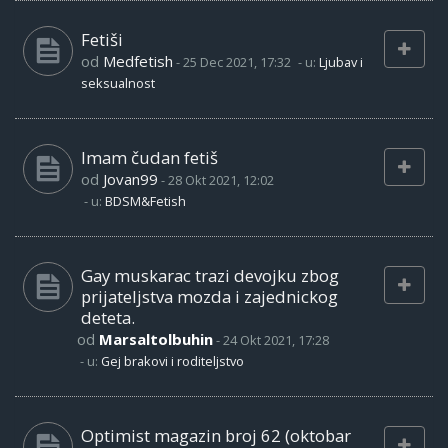
Fetiši
od
Medfetish
-
25 Dec 2021, 17:32
- u:
Ljubav i
seksualnost
Imam čudan fetiš
od
Jovan99
-
28 Okt 2021, 12:02
- u:
BDSM&Fetish
Gay muskarac trazi devojku zbog
prijateljstva mozda i zajednickog
deteta.
od
Marsaltolbuhin
-
24 Okt 2021, 17:28
- u:
Gej brakovi i roditeljstvo
Optimist magazin broj 62 (oktobar