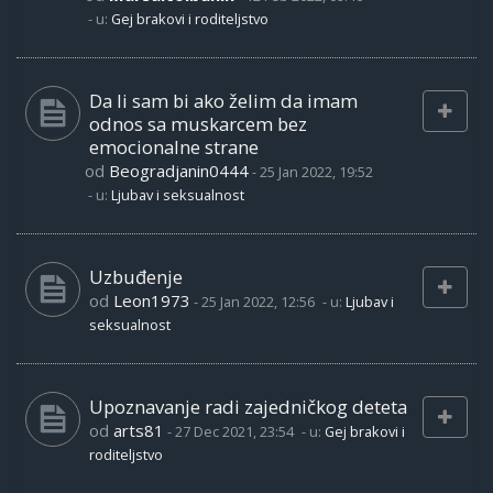
- u:
Gej brakovi i roditeljstvo
Da li sam bi ako želim da imam
odnos sa muskarcem bez
emocionalne strane
od
Beogradjanin0444
-
25 Jan 2022, 19:52
- u:
Ljubav i seksualnost
Uzbuđenje
od
Leon1973
-
25 Jan 2022, 12:56
- u:
Ljubav i
seksualnost
Upoznavanje radi zajedničkog deteta
od
arts81
-
27 Dec 2021, 23:54
- u:
Gej brakovi i
roditeljstvo