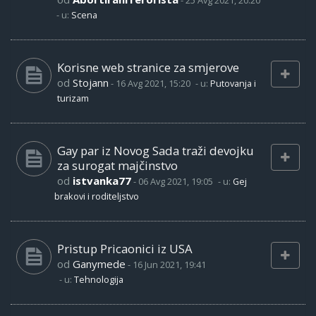
-
25 Avg 2021, 20:20
- u:
Scena
Korisne web stranice za smjerove
od
Stojann
-
16 Avg 2021, 15:20
- u:
Putovanja i
turizam
Gay par iz Novog Sada traži devojku
za surogat majčinstvo
od
istvanka77
-
06 Avg 2021, 19:05
- u:
Gej
brakovi i roditeljstvo
Pristup Pricaonici iz USA
od
Ganymede
-
16 Jun 2021, 19:41
- u:
Tehnologija