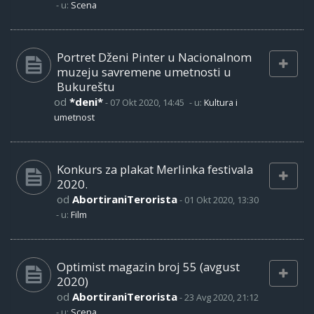
- u:
Scena
Portret Dženi Pinter u Nacionalnom
muzeju savremene umetnosti u
Bukureštu
od
*deni*
-
07 Okt 2020, 14:45
- u:
Kultura i
umetnost
Konkurs za plakat Merlinka festivala
2020.
od
AbortiraniTerorista
-
01 Okt 2020, 13:30
- u:
Film
Optimist magazin broj 55 (avgust
2020)
od
AbortiraniTerorista
-
23 Avg 2020, 21:12
- u:
Scena