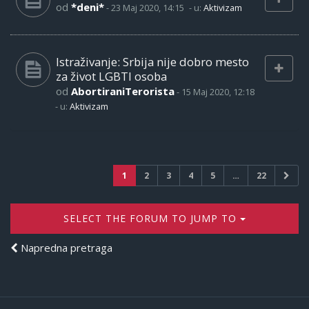
od
*deni*
-
23 Maj 2020, 14:15
- u:
Aktivizam
Istraživanje: Srbija nije dobro mesto
za život LGBTI osoba
od
AbortiraniTerorista
-
15 Maj 2020, 12:18
- u:
Aktivizam
1
2
3
4
5
…
22
SELECT THE FORUM TO JUMP TO
Napredna pretraga