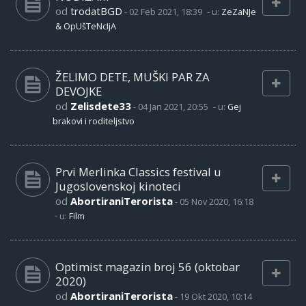
od
trodatBGD
-
02 Feb 2021, 18:39
- u:
ZeZaNJe
& OpUšTeNcIjA
ŽELIMO DETE, MUŠKI PAR ZA
DEVOJKE
od
Zelisdete33
-
04 Jan 2021, 20:55
- u:
Gej
brakovi i roditeljstvo
Prvi Merlinka Classics festival u
Jugoslovenskoj kinoteci
od
AbortiraniTerorista
-
05 Nov 2020, 16:18
- u:
Film
Optimist magazin broj 56 (oktobar
2020)
od
AbortiraniTerorista
-
19 Okt 2020, 10:14