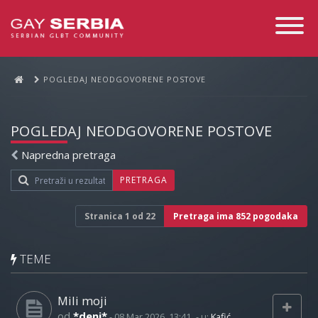
Toggle
Navigati
POGLEDAJ NEODGOVORENE POSTOVE
POGLEDAJ NEODGOVORENE POSTOVE
Napredna pretraga
PRETRAGA
Stranica
1
od
22
Pretraga ima 852 pogodaka
TEME
Mili moji
od
*deni*
-
08 Mar 2026, 13:41
- u:
Kafić