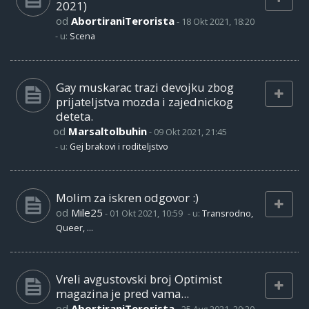
2021)
od
AbortiraniTerorista
-
18 Okt 2021, 18:20
- u:
Scena
Gay muskarac trazi devojku zbog
prijateljstva mozda i zajednickog
deteta.
od
Marsaltolbuhin
-
09 Okt 2021, 21:45
- u:
Gej brakovi i roditeljstvo
Molim za iskren odgovor :)
od
Mile25
-
01 Okt 2021, 10:59
- u:
Transrodno,
Queer, ...
Vreli avgustovski broj Optimist
magazina je pred vama...
od
AbortiraniTerorista