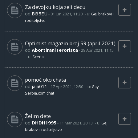
Za devojku koja zeli decu
od
Bi35EU
-
01 Jun 2021, 11:20
- u:
Gej brakovi i
roditeljstvo
Optimist magazin broj 59 (april 2021)
od
AbortiraniTerorista
-
28 Apr 2021, 11:15
- u:
Scena
pomoć oko chata
od
jaja011
-
17 Apr 2021, 12:50
- u:
Gay-
Serbia.com chat
Želim dete
od
DHDH1995
-
11 Mar 2021, 20:13
- u:
Gej
brakovi i roditeljstvo