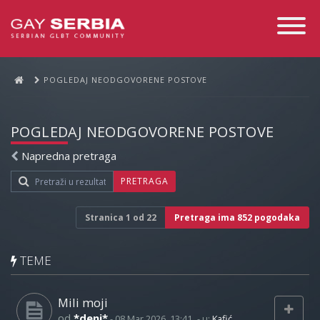
Toggle
Navigati
POGLEDAJ NEODGOVORENE POSTOVE
POGLEDAJ NEODGOVORENE POSTOVE
Napredna pretraga
PRETRAGA
Stranica
1
od
22
Pretraga ima 852 pogodaka
TEME
Mili moji
od
*deni*
-
08 Mar 2026, 13:41
- u:
Kafić