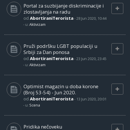
Portal za suzbijanje diskriminacije i
zlostavljanja na radu
od
AbortiraniTerorista
-
28 Jun 2020, 10:44
- u:
Aktivizam
Pruži podršku LGBT populaciji u
Srbiji za Dan ponosa
od
AbortiraniTerorista
-
23 Jun 2020, 23:45
- u:
Aktivizam
Optimist magazin u doba korone
(Broj 53-54) - Jun 2020.
od
AbortiraniTerorista
-
13 Jun 2020, 20:01
- u:
Scena
Pridika nečoveku