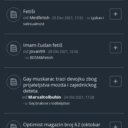
Fetiši
od
Medfetish
-
25 Dec 2021, 17:32
- u:
Ljubav i
seksualnost
Imam čudan fetiš
od
Jovan99
-
28 Okt 2021, 12:02
- u:
BDSM&Fetish
Gay muskarac trazi devojku zbog
prijateljstva mozda i zajednickog
deteta.
od
Marsaltolbuhin
-
24 Okt 2021, 17:28
- u:
Gej brakovi i roditeljstvo
Optimist magazin broj 62 (oktobar