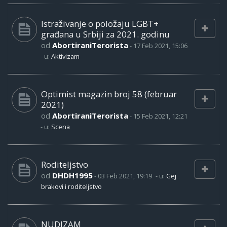
Istraživanje o položaju LGBT+
građana u Srbiji za 2021. godinu
od
AbortiraniTerorista
-
17 Feb 2021, 15:06
- u:
Aktivizam
Optimist magazin broj 58 (februar
2021)
od
AbortiraniTerorista
-
15 Feb 2021, 12:21
- u:
Scena
Roditeljstvo
od
DHDH1995
-
03 Feb 2021, 19:19
- u:
Gej
brakovi i roditeljstvo
NUDIZAM