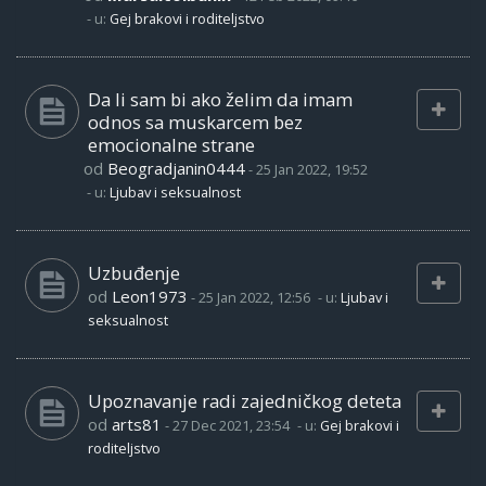
- u:
Gej brakovi i roditeljstvo
Da li sam bi ako želim da imam
odnos sa muskarcem bez
emocionalne strane
od
Beogradjanin0444
-
25 Jan 2022, 19:52
- u:
Ljubav i seksualnost
Uzbuđenje
od
Leon1973
-
25 Jan 2022, 12:56
- u:
Ljubav i
seksualnost
Upoznavanje radi zajedničkog deteta
od
arts81
-
27 Dec 2021, 23:54
- u:
Gej brakovi i
roditeljstvo