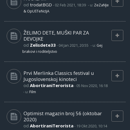
od
trodatBGD
-
02 Feb 2021, 18:39
- u:
ZeZaNJe
& OpUšTeNcIjA
ŽELIMO DETE, MUŠKI PAR ZA
DEVOJKE
od
Zelisdete33
-
04 Jan 2021, 20:55
- u:
Gej
brakovi i roditeljstvo
Prvi Merlinka Classics festival u
Jugoslovenskoj kinoteci
od
AbortiraniTerorista
-
05 Nov 2020, 16:18
- u:
Film
Optimist magazin broj 56 (oktobar
2020)
od
AbortiraniTerorista
-
19 Okt 2020, 10:14