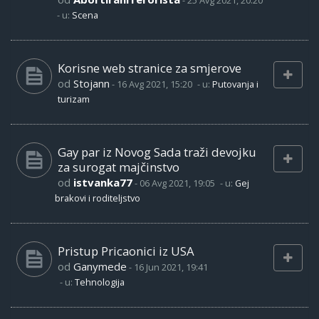
-
25 Avg 2021, 20:20
- u:
Scena
Korisne web stranice za smjerove
od
Stojann
-
16 Avg 2021, 15:20
- u:
Putovanja i
turizam
Gay par iz Novog Sada traži devojku
za surogat majčinstvo
od
istvanka77
-
06 Avg 2021, 19:05
- u:
Gej
brakovi i roditeljstvo
Pristup Pricaonici iz USA
od
Ganymede
-
16 Jun 2021, 19:41
- u:
Tehnologija