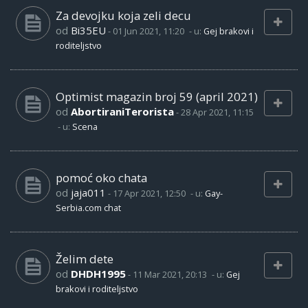
Za devojku koja zeli decu
od
Bi35EU
-
01 Jun 2021, 11:20
- u:
Gej brakovi i
roditeljstvo
Optimist magazin broj 59 (april 2021)
od
AbortiraniTerorista
-
28 Apr 2021, 11:15
- u:
Scena
pomoć oko chata
od
jaja011
-
17 Apr 2021, 12:50
- u:
Gay-
Serbia.com chat
Želim dete
od
DHDH1995
-
11 Mar 2021, 20:13
- u:
Gej
brakovi i roditeljstvo