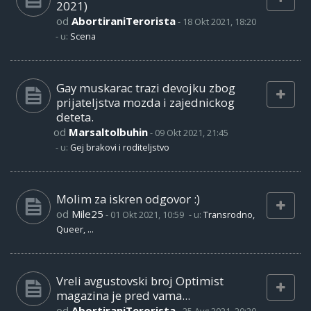
2021)
od
AbortiraniTerorista
-
18 Okt 2021, 18:20
- u:
Scena
Gay muskarac trazi devojku zbog
prijateljstva mozda i zajednickog
deteta.
od
Marsaltolbuhin
-
09 Okt 2021, 21:45
- u:
Gej brakovi i roditeljstvo
Molim za iskren odgovor :)
od
Mile25
-
01 Okt 2021, 10:59
- u:
Transrodno,
Queer, ...
Vreli avgustovski broj Optimist
magazina je pred vama...
od
AbortiraniTerorista