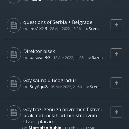
questions of Serbia + Belgrade
od
lars1329
-
28 Apr 2022, 13:26
- u:
Scena
Direktor bisex
od
pasivacBG
-
18 Apr 2022, 11:35
- u:
Razno
Gay sauna u Beogradu?
od
SoyAqui8
-
05 Mar 2022, 21:50
- u:
Scena
Gay trazi zenu za privremen fiktivni
brak, radi nekih administrativnih
stvari, placam!
od
Marsaltolbuhin
-
12 Feb 2022, 09:46