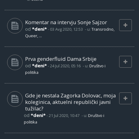
Komentar na intervju Sonje Sajzor
od
*deni*
-
03 Avg 2020, 12:53
- u:
Transrodno,
Queer, ...
Prva genderfluid Dama Srbije
od
*deni*
-
24 Jul 2020, 05:16
- u:
Društvo i
politika
Gde je nestala Zagorka Dolovac, moja
koleginica, aktuelni republički javni
tužilac?
od
*deni*
-
21 Jul 2020, 10:47
- u:
Društvo i
politika