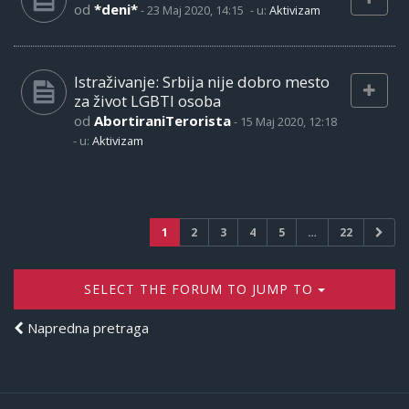
od
*deni*
-
23 Maj 2020, 14:15
- u:
Aktivizam
Istraživanje: Srbija nije dobro mesto
za život LGBTI osoba
od
AbortiraniTerorista
-
15 Maj 2020, 12:18
- u:
Aktivizam
1
2
3
4
5
…
22
SELECT THE FORUM TO JUMP TO
Napredna pretraga