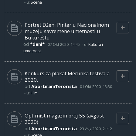
- u:
Scena
Portret Dženi Pinter u Nacionalnom
muzeju savremene umetnosti u
Bukureštu
od
*deni*
-
07 Okt 2020, 14:45
- u:
Kultura i
umetnost
Konkurs za plakat Merlinka festivala
2020.
od
AbortiraniTerorista
-
01 Okt 2020, 13:30
- u:
Film
Optimist magazin broj 55 (avgust
2020)
od
AbortiraniTerorista
-
23 Avg 2020, 21:12
- u:
Scena