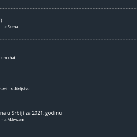
)
- u:
Scena
.com chat
kovi i roditeljstvo
na u Srbiji za 2021. godinu
- u:
Aktivizam