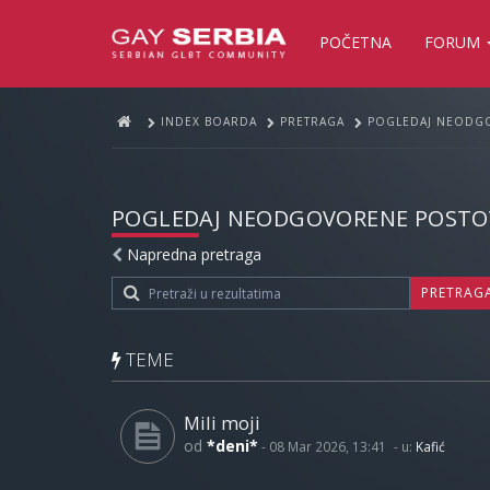
POČETNA
FORUM
INDEX BOARDA
PRETRAGA
POGLEDAJ NEODG
POGLEDAJ NEODGOVORENE POSTO
Napredna pretraga
PRETRAG
TEME
Mili moji
od
*deni*
-
08 Mar 2026, 13:41
- u:
Kafić