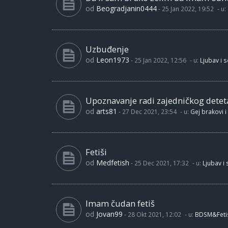
od
Beogradjanin0444
-
25 Jan 2022, 19:52
- u:
Uzbuđenje
od
Leon1973
-
25 Jan 2022, 12:56
- u:
Ljubav i 
Upoznavanje radi zajedničkog detet
od
arts81
-
27 Dec 2021, 23:54
- u:
Gej brakovi i
Fetiši
od
Medfetish
-
25 Dec 2021, 17:32
- u:
Ljubav i
Imam čudan fetiš
od
Jovan99
-
28 Okt 2021, 12:02
- u:
BDSM&Feti