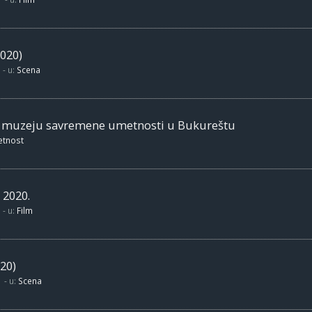
020)
- u:
Scena
m muzeju savremene umetnosti u Bukureštu
etnost
 2020.
- u:
Film
20)
- u:
Scena