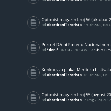
Optimist magazin broj 56 (oktobar 2
od
AbortiraniTerorista
-
19 Okt 2020, 10:14
Portret Dženi Pinter u Nacionalno
od
*deni*
-
07 Okt 2020, 14:45
- u:
Kultura i um
Konkurs za plakat Merlinka festivala
od
AbortiraniTerorista
-
01 Okt 2020, 13:30
Optimist magazin broj 55 (avgust 20
od
AbortiraniTerorista
-
23 Avg 2020, 21:12