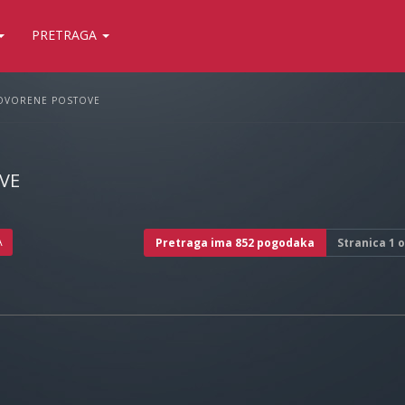
PRETRAGA
OVORENE POSTOVE
VE
A
Pretraga ima 852 pogodaka
Stranica
1
o