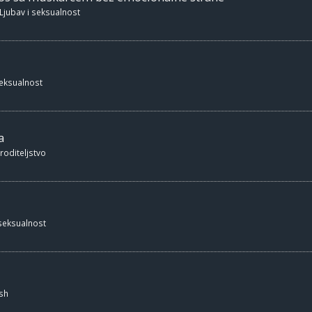
Ljubav i seksualnost
seksualnost
a
 roditeljstvo
 seksualnost
sh