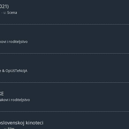
021)
- u:
Scena
ovi i roditeljstvo
e & OpUšTeNcIjA
KE
akovi i roditeljstvo
oslovenskoj kinoteci
- u:
Film