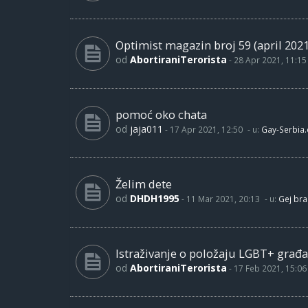
Optimist magazin broj 59 (april 2021
od
AbortiraniTerorista
-
28 Apr 2021, 11:15
pomoć oko chata
od
jaja011
-
17 Apr 2021, 12:50
- u:
Gay-Serbia
Želim dete
od
DHDH1995
-
11 Mar 2021, 20:13
- u:
Gej bra
Istraživanje o položaju LGBT+ građa
od
AbortiraniTerorista
-
17 Feb 2021, 15:06