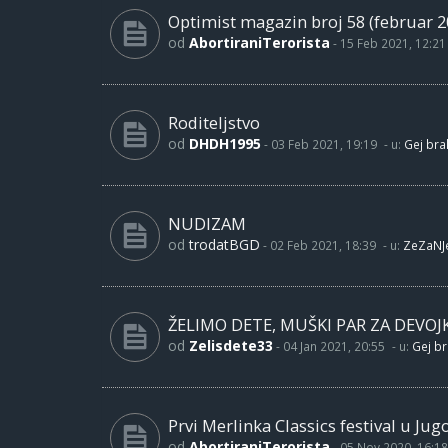
Optimist magazin broj 58 (februar 2
od
AbortiraniTerorista
-
15 Feb 2021, 12:21
Roditeljstvo
od
DHDH1995
-
03 Feb 2021, 19:19
- u:
Gej brak
NUDIZAM
od
trodatBGD
-
02 Feb 2021, 18:39
- u:
ZeZaNJ
ŽELIMO DETE, MUŠKI PAR ZA DEVOJ
od
Zelisdete33
-
04 Jan 2021, 20:55
- u:
Gej br
Prvi Merlinka Classics festival u Jug
od
AbortiraniTerorista
-
05 Nov 2020, 16:18