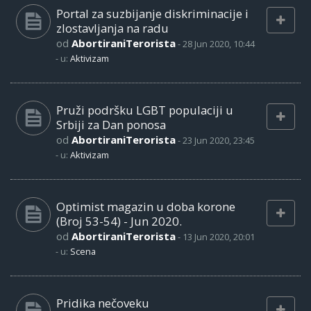
Portal za suzbijanje diskriminacije i
zlostavljanja na radu
od
AbortiraniTerorista
-
28 Jun 2020, 10:44
- u:
Aktivizam
Pruži podršku LGBT populaciji u
Srbiji za Dan ponosa
od
AbortiraniTerorista
-
23 Jun 2020, 23:45
- u:
Aktivizam
Optimist magazin u doba korone
(Broj 53-54) - Jun 2020.
od
AbortiraniTerorista
-
13 Jun 2020, 20:01
- u:
Scena
Pridika nečoveku