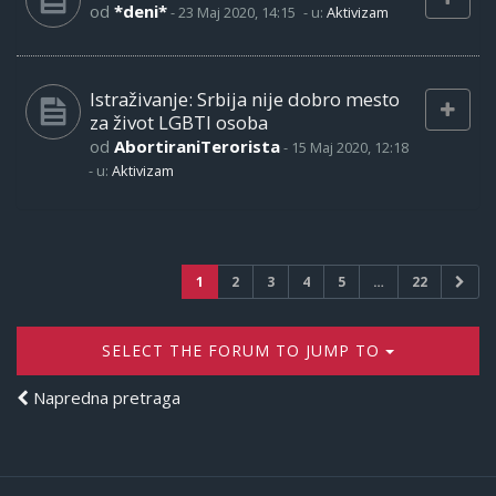
od
*deni*
-
23 Maj 2020, 14:15
- u:
Aktivizam
Istraživanje: Srbija nije dobro mesto
za život LGBTI osoba
od
AbortiraniTerorista
-
15 Maj 2020, 12:18
- u:
Aktivizam
1
2
3
4
5
…
22
SELECT THE FORUM TO JUMP TO
Napredna pretraga