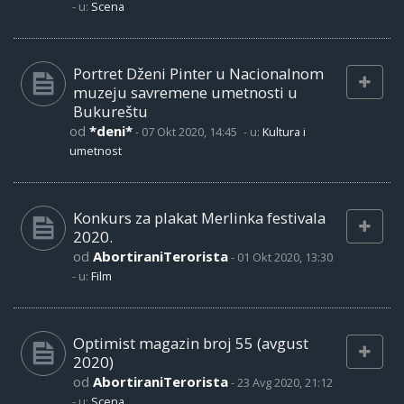
- u:
Scena
Portret Dženi Pinter u Nacionalnom
muzeju savremene umetnosti u
Bukureštu
od
*deni*
-
07 Okt 2020, 14:45
- u:
Kultura i
umetnost
Konkurs za plakat Merlinka festivala
2020.
od
AbortiraniTerorista
-
01 Okt 2020, 13:30
- u:
Film
Optimist magazin broj 55 (avgust
2020)
od
AbortiraniTerorista
-
23 Avg 2020, 21:12
- u:
Scena