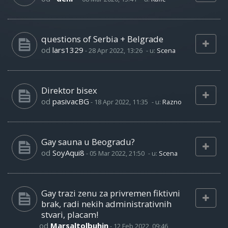
questions of Serbia + Belgrade
od
lars1329
-
28 Apr 2022, 13:26
- u:
Scena
Direktor bisex
od
pasivacBG
-
18 Apr 2022, 11:35
- u:
Razno
Gay sauna u Beogradu?
od
SoyAqui8
-
05 Mar 2022, 21:50
- u:
Scena
Gay trazi zenu za privremen fiktivni
brak, radi nekih administrativnih
stvari, placam!
od
Marsaltolbuhin
-
12 Feb 2022, 09:46