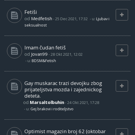
Fetiši
od
Medfetish
-
25 Dec 2021, 17:32
- u:
Ljubav i
seksualnost
Imam čudan fetiš
od
Jovan99
-
28 Okt 2021, 12:02
- u:
BDSM&Fetish
Gay muskarac trazi devojku zbog
prijateljstva mozda i zajednickog
deteta.
od
Marsaltolbuhin
-
24 Okt 2021, 17:28
- u:
Gej brakovi i roditeljstvo
Optimist magazin broj 62 (oktobar