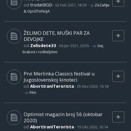
od
trodatBGD
-
02 Feb 2021, 18:39
- u:
ZeZaNJe
& OpUšTeNcIjA
ŽELIMO DETE, MUŠKI PAR ZA
DEVOJKE
od
Zelisdete33
-
04 Jan 2021, 20:55
- u:
Gej
brakovi i roditeljstvo
Prvi Merlinka Classics festival u
Jugoslovenskoj kinoteci
od
AbortiraniTerorista
-
05 Nov 2020, 16:18
- u:
Film
Optimist magazin broj 56 (oktobar
2020)
od
AbortiraniTerorista
-
19 Okt 2020, 10:14