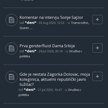
Komentar na intervju Sonje Sajzor
od
*deni*
-
03 Avg 2020, 12:53
- u:
Transrodno,
Queer, ...
Prva genderfluid Dama Srbije
od
*deni*
-
24 Jul 2020, 05:16
- u:
Društvo i
politika
Gde je nestala Zagorka Dolovac, moja
koleginica, aktuelni republički javni
tužilac?
od
*deni*
-
21 Jul 2020, 10:47
- u:
Društvo i
politika