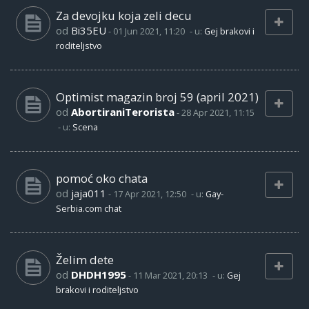
Za devojku koja zeli decu
od
Bi35EU
-
01 Jun 2021, 11:20
- u:
Gej brakovi i
roditeljstvo
Optimist magazin broj 59 (april 2021)
od
AbortiraniTerorista
-
28 Apr 2021, 11:15
- u:
Scena
pomoć oko chata
od
jaja011
-
17 Apr 2021, 12:50
- u:
Gay-
Serbia.com chat
Želim dete
od
DHDH1995
-
11 Mar 2021, 20:13
- u:
Gej
brakovi i roditeljstvo