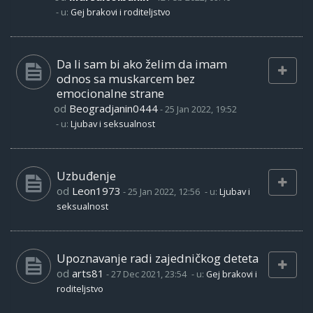
- u:
Gej brakovi i roditeljstvo
Da li sam bi ako želim da imam
odnos sa muskarcem bez
emocionalne strane
od
Beogradjanin0444
-
25 Jan 2022, 19:52
- u:
Ljubav i seksualnost
Uzbuđenje
od
Leon1973
-
25 Jan 2022, 12:56
- u:
Ljubav i
seksualnost
Upoznavanje radi zajedničkog deteta
od
arts81
-
27 Dec 2021, 23:54
- u:
Gej brakovi i
roditeljstvo