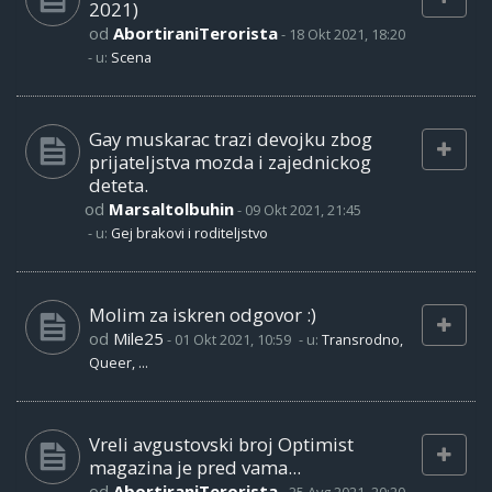
2021)
od
AbortiraniTerorista
-
18 Okt 2021, 18:20
- u:
Scena
Gay muskarac trazi devojku zbog
prijateljstva mozda i zajednickog
deteta.
od
Marsaltolbuhin
-
09 Okt 2021, 21:45
- u:
Gej brakovi i roditeljstvo
Molim za iskren odgovor :)
od
Mile25
-
01 Okt 2021, 10:59
- u:
Transrodno,
Queer, ...
Vreli avgustovski broj Optimist
magazina je pred vama...
od
AbortiraniTerorista