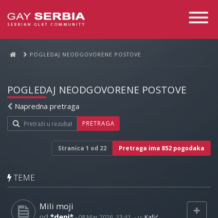
Toggle
Navigati
POGLEDAJ NEODGOVORENE POSTOVE
POGLEDAJ NEODGOVORENE POSTOVE
Napredna pretraga
PRETRAGA
Stranica
1
od
22
Pretraga ima 852 pogodaka
TEME
Mili moji
od
*deni*
-
08 Mar 2026, 13:41
- u:
Kafić