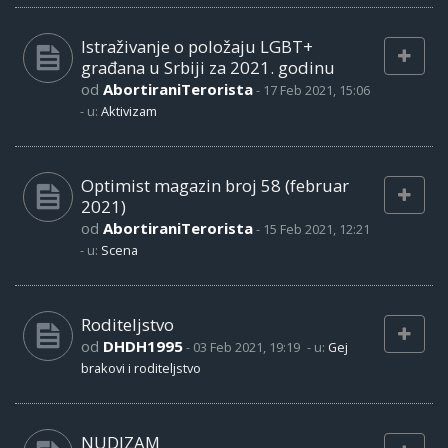
Istraživanje o položaju LGBT+
građana u Srbiji za 2021. godinu
od
AbortiraniTerorista
-
17 Feb 2021, 15:06
- u:
Aktivizam
Optimist magazin broj 58 (februar
2021)
od
AbortiraniTerorista
-
15 Feb 2021, 12:21
- u:
Scena
Roditeljstvo
od
DHDH1995
-
03 Feb 2021, 19:19
- u:
Gej
brakovi i roditeljstvo
NUDIZAM