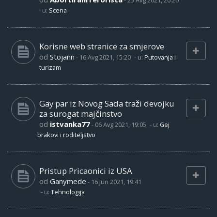
-
25 Avg 2021, 20:20
- u:
Scena
Korisne web stranice za smjerove
od
Stojann
-
16 Avg 2021, 15:20
- u:
Putovanja i
turizam
Gay par iz Novog Sada traži devojku
za surogat majčinstvo
od
istvanka77
-
06 Avg 2021, 19:05
- u:
Gej
brakovi i roditeljstvo
Pristup Pricaonici iz USA
od
Ganymede
-
16 Jun 2021, 19:41
- u:
Tehnologija