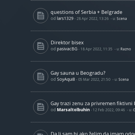
questions of Serbia + Belgrade
od
lars1329
-
28 Apr 2022, 13:26
- u:
Scena
Direktor bisex
od
pasivacBG
-
18 Apr 2022, 11:35
- u:
Razno
Gay sauna u Beogradu?
od
SoyAqui8
-
05 Mar 2022, 21:50
- u:
Scena
Gay trazi zenu za privremen fiktivni 
od
Marsaltolbuhin
-
12 Feb 2022, 09:46
- u:
G
Da li sam bi ako želim da imam od