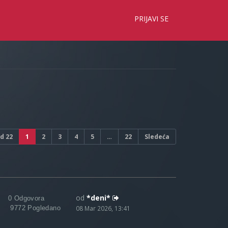
×
PRIJAVI SE
d
22
1
2
3
4
5
…
22
Sledeća
od
*deni*
0 Odgovora
9772 Pogledano
08 Mar 2026, 13:41