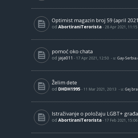
Optimist magazin broj 59 (april 2021
od
AbortiraniTerorista
-
28 Apr 2021, 11:15
pomoć oko chata
od
jaja011
-
17 Apr 2021, 12:50
- u:
Gay-Serbia
Želim dete
od
DHDH1995
-
11 Mar 2021, 20:13
- u:
Gej bra
Istraživanje o položaju LGBT+ građa
od
AbortiraniTerorista
-
17 Feb 2021, 15:06