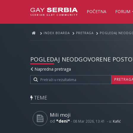
POČETNA
FORUM
INDEX BOARDA
PRETRAGA
POGLEDAJ NEODG
POGLEDAJ NEODGOVORENE POSTO
Napredna pretraga
PRETRAG
TEME
Mili moji
od
*deni*
-
08 Mar 2026, 13:41
- u:
Kafić