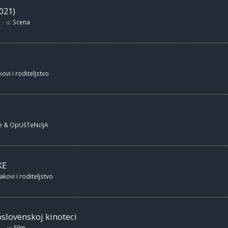
021)
- u:
Scena
ovi i roditeljstvo
e & OpUšTeNcIjA
KE
akovi i roditeljstvo
oslovenskoj kinoteci
- u:
Film