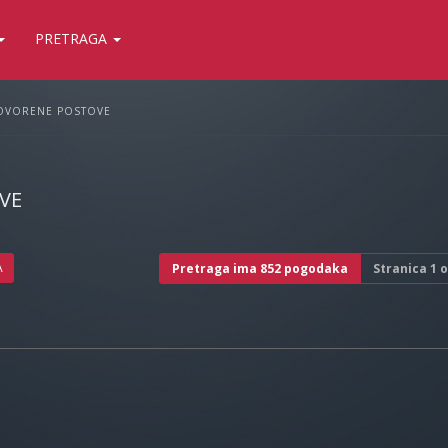
PRETRAGA
OVORENE POSTOVE
VE
A
Pretraga ima 852 pogodaka
Stranica
1
o