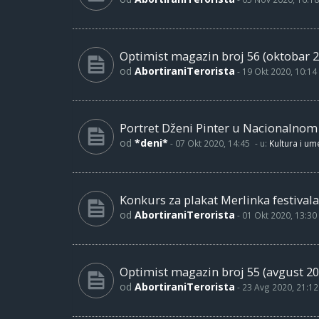
Optimist magazin broj 56 (oktobar 2
od
AbortiraniTerorista
-
19 Okt 2020, 10:14
Portret Dženi Pinter u Nacionalno
od
*deni*
-
07 Okt 2020, 14:45
- u:
Kultura i um
Konkurs za plakat Merlinka festivala
od
AbortiraniTerorista
-
01 Okt 2020, 13:30
Optimist magazin broj 55 (avgust 20
od
AbortiraniTerorista
-
23 Avg 2020, 21:12