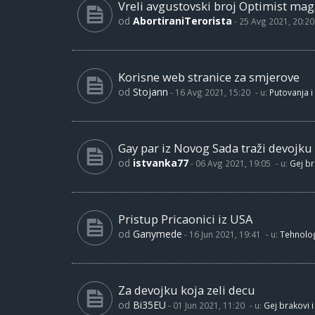
Vreli avgustovski broj Optimist maga
od
AbortiraniTerorista
-
25 Avg 2021, 20:20
Korisne web stranice za smjerove
od
Stojann
-
16 Avg 2021, 15:20
- u:
Putovanja i
Gay par iz Novog Sada traži devojku
od
istvanka77
-
06 Avg 2021, 19:05
- u:
Gej br
Pristup Pricaonici iz USA
od
Ganymede
-
16 Jun 2021, 19:41
- u:
Tehnolog
Za devojku koja zeli decu
od
Bi35EU
-
01 Jun 2021, 11:20
- u:
Gej brakovi i