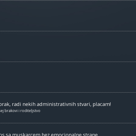
brak, radi nekih administrativnih stvari, placam!
ej brakovi i roditeljstvo
nos sa muskarcem bez emocionalne strane