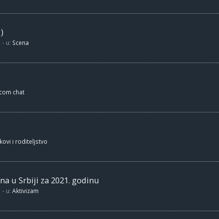
)
- u:
Scena
.com chat
kovi i roditeljstvo
na u Srbiji za 2021. godinu
- u:
Aktivizam