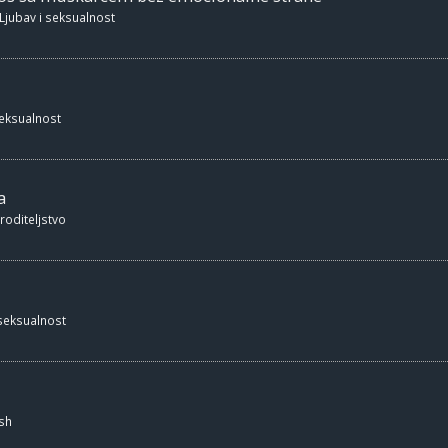
Ljubav i seksualnost
seksualnost
a
 roditeljstvo
 seksualnost
sh