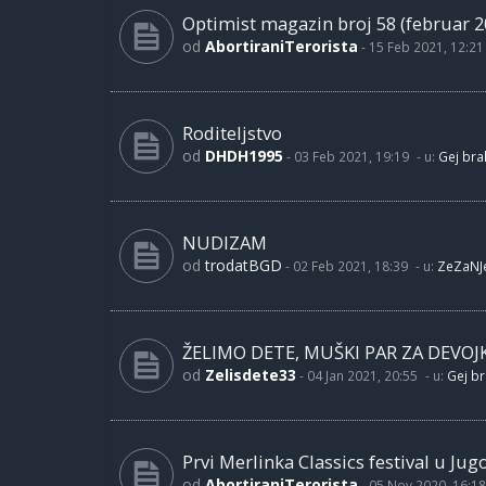
Optimist magazin broj 58 (februar 2
od
AbortiraniTerorista
-
15 Feb 2021, 12:21
Roditeljstvo
od
DHDH1995
-
03 Feb 2021, 19:19
- u:
Gej brak
NUDIZAM
od
trodatBGD
-
02 Feb 2021, 18:39
- u:
ZeZaNJ
ŽELIMO DETE, MUŠKI PAR ZA DEVOJ
od
Zelisdete33
-
04 Jan 2021, 20:55
- u:
Gej br
Prvi Merlinka Classics festival u Jug
od
AbortiraniTerorista
-
05 Nov 2020, 16:18