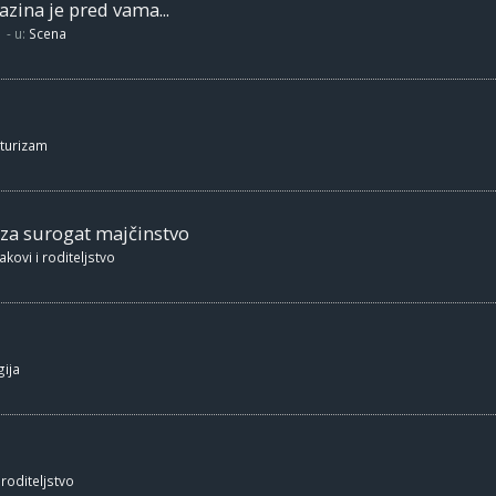
zina je pred vama...
- u:
Scena
 turizam
 za surogat majčinstvo
akovi i roditeljstvo
ija
 roditeljstvo