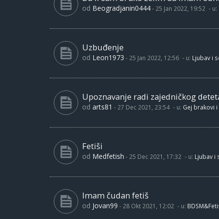
od
Beogradjanin0444
-
25 Jan 2022, 19:52
- u:
Uzbuđenje
od
Leon1973
-
25 Jan 2022, 12:56
- u:
Ljubav i 
Upoznavanje radi zajedničkog detet
od
arts81
-
27 Dec 2021, 23:54
- u:
Gej brakovi i
Fetiši
od
Medfetish
-
25 Dec 2021, 17:32
- u:
Ljubav i
Imam čudan fetiš
od
Jovan99
-
28 Okt 2021, 12:02
- u:
BDSM&Feti