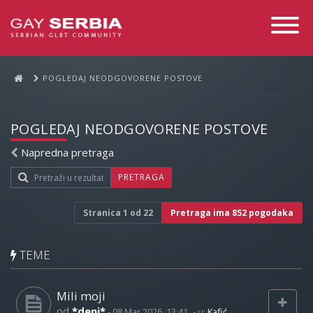
Toggle
Navigati
POGLEDAJ NEODGOVORENE POSTOVE
POGLEDAJ NEODGOVORENE POSTOVE
Napredna pretraga
PRETRAGA
Stranica
1
od
22
Pretraga ima 852 pogodaka
TEME
Mili moji
od
*deni*
-
08 Mar 2026, 13:41
- u:
Kafić