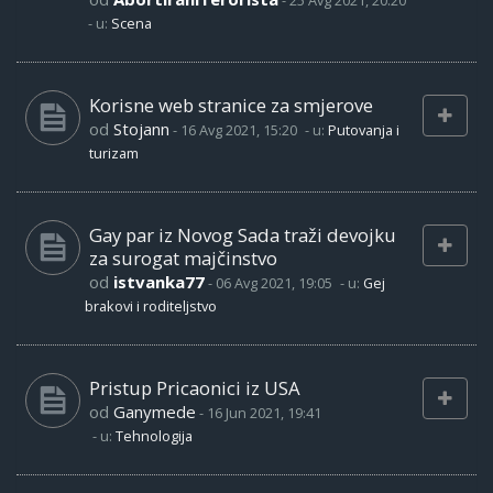
-
25 Avg 2021, 20:20
- u:
Scena
Korisne web stranice za smjerove
od
Stojann
-
16 Avg 2021, 15:20
- u:
Putovanja i
turizam
Gay par iz Novog Sada traži devojku
za surogat majčinstvo
od
istvanka77
-
06 Avg 2021, 19:05
- u:
Gej
brakovi i roditeljstvo
Pristup Pricaonici iz USA
od
Ganymede
-
16 Jun 2021, 19:41
- u:
Tehnologija