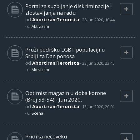
Portal za suzbijanje diskriminacije i
zlostavljanja na radu
od
AbortiraniTerorista
-
28 Jun 2020, 10:44
- u:
Aktivizam
Pruži podršku LGBT populaciji u
Srbiji za Dan ponosa
od
AbortiraniTerorista
-
23 Jun 2020, 23:45
- u:
Aktivizam
Optimist magazin u doba korone
(Broj 53-54) - Jun 2020.
od
AbortiraniTerorista
-
13 Jun 2020, 20:01
- u:
Scena
Pridika nečoveku