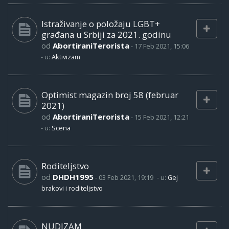
Istraživanje o položaju LGBT+
građana u Srbiji za 2021. godinu
od
AbortiraniTerorista
-
17 Feb 2021, 15:06
- u:
Aktivizam
Optimist magazin broj 58 (februar
2021)
od
AbortiraniTerorista
-
15 Feb 2021, 12:21
- u:
Scena
Roditeljstvo
od
DHDH1995
-
03 Feb 2021, 19:19
- u:
Gej
brakovi i roditeljstvo
NUDIZAM