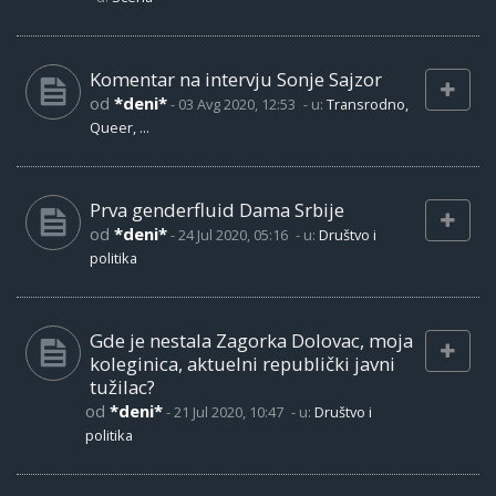
Komentar na intervju Sonje Sajzor
od
*deni*
-
03 Avg 2020, 12:53
- u:
Transrodno,
Queer, ...
Prva genderfluid Dama Srbije
od
*deni*
-
24 Jul 2020, 05:16
- u:
Društvo i
politika
Gde je nestala Zagorka Dolovac, moja
koleginica, aktuelni republički javni
tužilac?
od
*deni*
-
21 Jul 2020, 10:47
- u:
Društvo i
politika