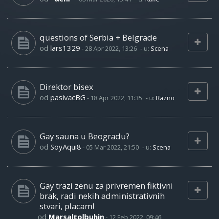
questions of Serbia + Belgrade
od
lars1329
-
28 Apr 2022, 13:26
- u:
Scena
Direktor bisex
od
pasivacBG
-
18 Apr 2022, 11:35
- u:
Razno
Gay sauna u Beogradu?
od
SoyAqui8
-
05 Mar 2022, 21:50
- u:
Scena
Gay trazi zenu za privremen fiktivni
brak, radi nekih administrativnih
stvari, placam!
od
Marsaltolbuhin
-
12 Feb 2022, 09:46