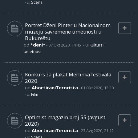
- u:
Scena
Portret Dženi Pinter u Nacionalnom
muzeju savremene umetnosti u
Bukureštu
od
*deni*
-
07 Okt 2020, 14:45
- u:
Kultura i
umetnost
Konkurs za plakat Merlinka festivala
2020.
od
AbortiraniTerorista
-
01 Okt 2020, 13:30
- u:
Film
Optimist magazin broj 55 (avgust
2020)
od
AbortiraniTerorista
-
23 Avg 2020, 21:12
- u:
Scena