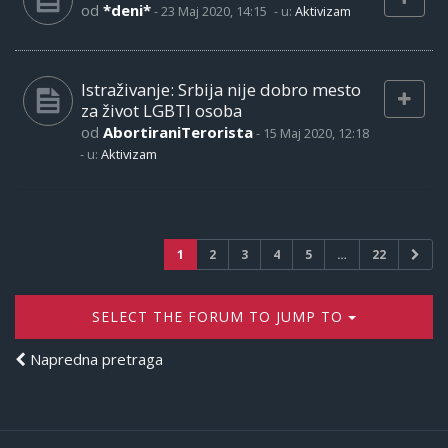
od
*deni*
-
23 Maj 2020, 14:15
- u:
Aktivizam
Istraživanje: Srbija nije dobro mesto
za život LGBTI osoba
od
AbortiraniTerorista
-
15 Maj 2020, 12:18
- u:
Aktivizam
1
2
3
4
5
…
22
SELECT THE FORUM TO JUMP TO
Napredna pretraga