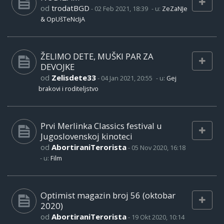
od
trodatBGD
-
02 Feb 2021, 18:39
- u:
ZeZaNJe
& OpUšTeNcIjA
ŽELIMO DETE, MUŠKI PAR ZA
DEVOJKE
od
Zelisdete33
-
04 Jan 2021, 20:55
- u:
Gej
brakovi i roditeljstvo
Prvi Merlinka Classics festival u
Jugoslovenskoj kinoteci
od
AbortiraniTerorista
-
05 Nov 2020, 16:18
- u:
Film
Optimist magazin broj 56 (oktobar
2020)
od
AbortiraniTerorista
-
19 Okt 2020, 10:14