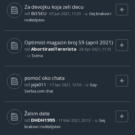
Za devojku koja zeli decu
od
Bi35EU
-
01 Jun 2021, 11:20
- u:
Gej brakovi i
roditeljstvo
Optimist magazin broj 59 (april 2021)
od
AbortiraniTerorista
-
28 Apr 2021, 11:15
- u:
Scena
pomoć oko chata
od
jaja011
-
17 Apr 2021, 12:50
- u:
Gay-
Serbia.com chat
Želim dete
od
DHDH1995
-
11 Mar 2021, 20:13
- u:
Gej
brakovi i roditeljstvo