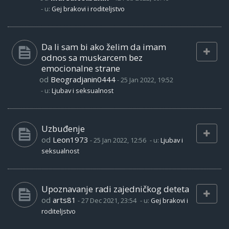
- u:
Gej brakovi i roditeljstvo
Da li sam bi ako želim da imam
odnos sa muskarcem bez
emocionalne strane
od
Beogradjanin0444
-
25 Jan 2022, 19:52
- u:
Ljubav i seksualnost
Uzbuđenje
od
Leon1973
-
25 Jan 2022, 12:56
- u:
Ljubav i
seksualnost
Upoznavanje radi zajedničkog deteta
od
arts81
-
27 Dec 2021, 23:54
- u:
Gej brakovi i
roditeljstvo