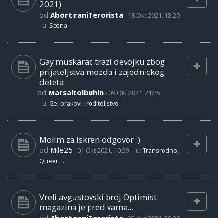
2021)
od
AbortiraniTerorista
-
18 Okt 2021, 18:20
- u:
Scena
Gay muskarac trazi devojku zbog
prijateljstva mozda i zajednickog
deteta.
od
Marsaltolbuhin
-
09 Okt 2021, 21:45
- u:
Gej brakovi i roditeljstvo
Molim za iskren odgovor :)
od
Mile25
-
01 Okt 2021, 10:59
- u:
Transrodno,
Queer, ...
Vreli avgustovski broj Optimist
magazina je pred vama...
od
AbortiraniTerorista