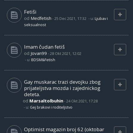
Fetiši
od
Medfetish
-
25 Dec 2021, 17:32
- u:
Ljubav i
seksualnost
Imam čudan fetiš
od
Jovan99
-
28 Okt 2021, 12:02
- u:
BDSM&Fetish
Gay muskarac trazi devojku zbog
prijateljstva mozda i zajednickog
deteta.
od
Marsaltolbuhin
-
24 Okt 2021, 17:28
- u:
Gej brakovi i roditeljstvo
Optimist magazin broj 62 (oktobar