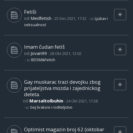
Fetiši
od
Medfetish
-
25 Dec 2021, 17:32
- u:
Ljubav i
seksualnost
Imam čudan fetiš
od
Jovan99
-
28 Okt 2021, 12:02
- u:
BDSM&Fetish
Gay muskarac trazi devojku zbog
prijateljstva mozda i zajednickog
deteta.
od
Marsaltolbuhin
-
24 Okt 2021, 17:28
- u:
Gej brakovi i roditeljstvo
Optimist magazin broj 62 (oktobar