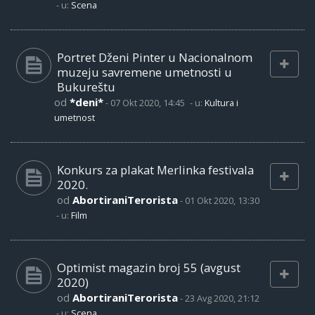
- u:
Scena
Portret Dženi Pinter u Nacionalnom
muzeju savremene umetnosti u
Bukureštu
od
*deni*
-
07 Okt 2020, 14:45
- u:
Kultura i
umetnost
Konkurs za plakat Merlinka festivala
2020.
od
AbortiraniTerorista
-
01 Okt 2020, 13:30
- u:
Film
Optimist magazin broj 55 (avgust
2020)
od
AbortiraniTerorista
-
23 Avg 2020, 21:12
- u:
Scena