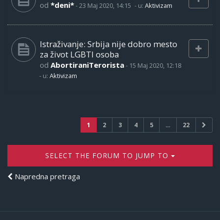
od
*deni*
-
23 Maj 2020, 14:15
- u:
Aktivizam
Istraživanje: Srbija nije dobro mesto
za život LGBTI osoba
od
AbortiraniTerorista
-
15 Maj 2020, 12:18
- u:
Aktivizam
1
2
3
4
5
…
22
SELECT THE FORUM TO JUMP TO
Napredna pretraga