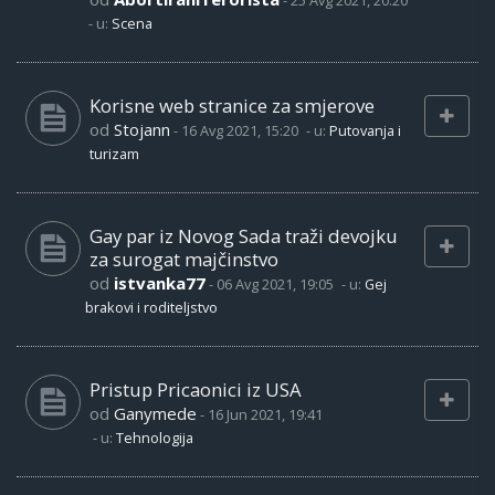
-
25 Avg 2021, 20:20
- u:
Scena
Korisne web stranice za smjerove
od
Stojann
-
16 Avg 2021, 15:20
- u:
Putovanja i
turizam
Gay par iz Novog Sada traži devojku
za surogat majčinstvo
od
istvanka77
-
06 Avg 2021, 19:05
- u:
Gej
brakovi i roditeljstvo
Pristup Pricaonici iz USA
od
Ganymede
-
16 Jun 2021, 19:41
- u:
Tehnologija