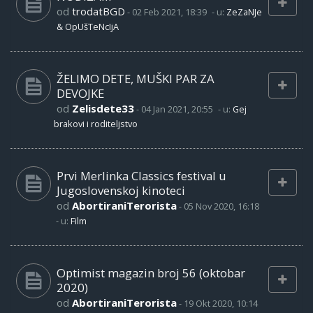
od
trodatBGD
-
02 Feb 2021, 18:39
- u:
ZeZaNJe
& OpUšTeNcIjA
ŽELIMO DETE, MUŠKI PAR ZA
DEVOJKE
od
Zelisdete33
-
04 Jan 2021, 20:55
- u:
Gej
brakovi i roditeljstvo
Prvi Merlinka Classics festival u
Jugoslovenskoj kinoteci
od
AbortiraniTerorista
-
05 Nov 2020, 16:18
- u:
Film
Optimist magazin broj 56 (oktobar
2020)
od
AbortiraniTerorista
-
19 Okt 2020, 10:14