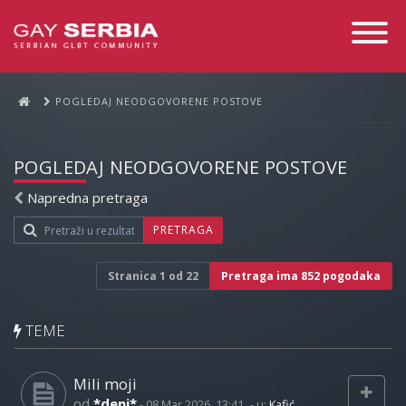
Toggle
Navigati
POGLEDAJ NEODGOVORENE POSTOVE
POGLEDAJ NEODGOVORENE POSTOVE
Napredna pretraga
PRETRAGA
Stranica
1
od
22
Pretraga ima 852 pogodaka
TEME
Mili moji
od
*deni*
-
08 Mar 2026, 13:41
- u:
Kafić