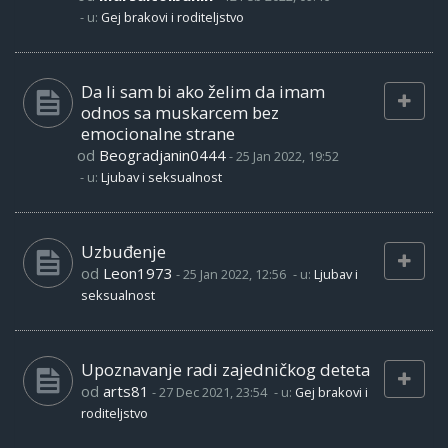
- u:
Gej brakovi i roditeljstvo
Da li sam bi ako želim da imam
odnos sa muskarcem bez
emocionalne strane
od
Beogradjanin0444
-
25 Jan 2022, 19:52
- u:
Ljubav i seksualnost
Uzbuđenje
od
Leon1973
-
25 Jan 2022, 12:56
- u:
Ljubav i
seksualnost
Upoznavanje radi zajedničkog deteta
od
arts81
-
27 Dec 2021, 23:54
- u:
Gej brakovi i
roditeljstvo