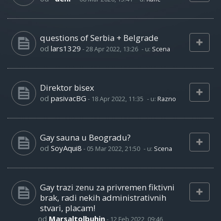
questions of Serbia + Belgrade
od
lars1329
-
28 Apr 2022, 13:26
- u:
Scena
Direktor bisex
od
pasivacBG
-
18 Apr 2022, 11:35
- u:
Razno
Gay sauna u Beogradu?
od
SoyAqui8
-
05 Mar 2022, 21:50
- u:
Scena
Gay trazi zenu za privremen fiktivni
brak, radi nekih administrativnih
stvari, placam!
od
Marsaltolbuhin
-
12 Feb 2022, 09:46