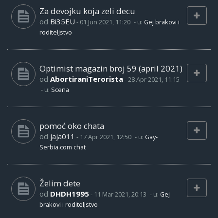
Za devojku koja zeli decu
od
Bi35EU
-
01 Jun 2021, 11:20
- u:
Gej brakovi i
roditeljstvo
Optimist magazin broj 59 (april 2021)
od
AbortiraniTerorista
-
28 Apr 2021, 11:15
- u:
Scena
pomoć oko chata
od
jaja011
-
17 Apr 2021, 12:50
- u:
Gay-
Serbia.com chat
Želim dete
od
DHDH1995
-
11 Mar 2021, 20:13
- u:
Gej
brakovi i roditeljstvo