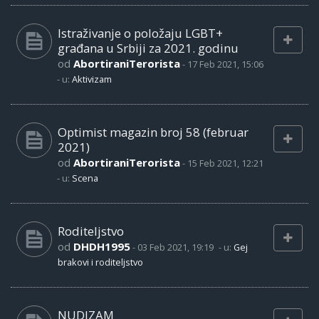
Istraživanje o položaju LGBT+
građana u Srbiji za 2021. godinu
od
AbortiraniTerorista
-
17 Feb 2021, 15:06
- u:
Aktivizam
Optimist magazin broj 58 (februar
2021)
od
AbortiraniTerorista
-
15 Feb 2021, 12:21
- u:
Scena
Roditeljstvo
od
DHDH1995
-
03 Feb 2021, 19:19
- u:
Gej
brakovi i roditeljstvo
NUDIZAM