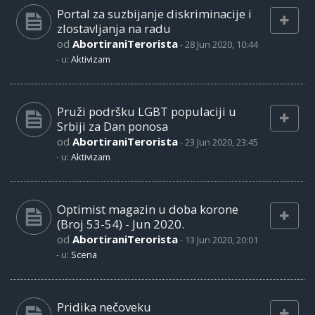
Portal za suzbijanje diskriminacije i
zlostavljanja na radu
od
AbortiraniTerorista
-
28 Jun 2020, 10:44
- u:
Aktivizam
Pruži podršku LGBT populaciji u
Srbiji za Dan ponosa
od
AbortiraniTerorista
-
23 Jun 2020, 23:45
- u:
Aktivizam
Optimist magazin u doba korone
(Broj 53-54) - Jun 2020.
od
AbortiraniTerorista
-
13 Jun 2020, 20:01
- u:
Scena
Pridika nečoveku