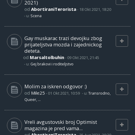
2021)
od
AbortiraniTerorista
-
18 Okt 2021, 18:20
- u:
Scena
Gay muskarac trazi devojku zbog
prijateljstva mozda i zajednickog
deteta.
od
Marsaltolbuhin
-
09 Okt 2021, 21:45
- u:
Gej brakovi i roditeljstvo
Molim za iskren odgovor :)
od
Mile25
-
01 Okt 2021, 10:59
- u:
Transrodno,
Queer, ...
Vreli avgustovski broj Optimist
magazina je pred vama...
od
AbortiraniTerorista