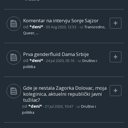
Komentar na intervju Sonje Sajzor
od
*deni*
-
03 Avg 2020, 12:53
- u:
Transrodno,
Queer, ...
Prva genderfluid Dama Srbije
od
*deni*
-
24 Jul 2020, 05:16
- u:
Društvo i
politika
Gde je nestala Zagorka Dolovac, moja
koleginica, aktuelni republički javni
tužilac?
od
*deni*
-
21 Jul 2020, 10:47
- u:
Društvo i
politika