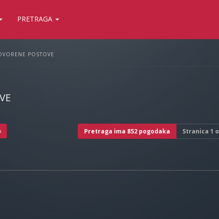
PRETRAGA
OVORENE POSTOVE
VE
A
Pretraga ima 852 pogodaka
Stranica
1
o