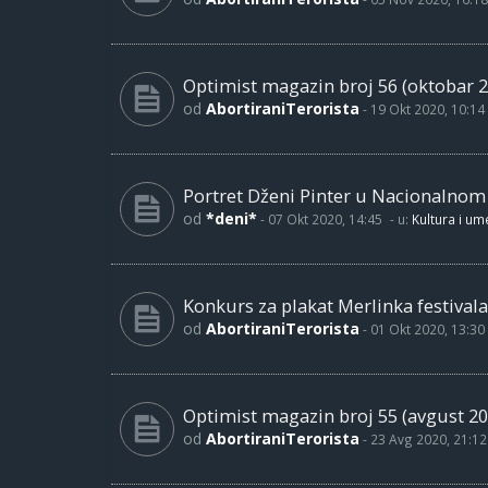
Optimist magazin broj 56 (oktobar 2
od
AbortiraniTerorista
-
19 Okt 2020, 10:14
Portret Dženi Pinter u Nacionalno
od
*deni*
-
07 Okt 2020, 14:45
- u:
Kultura i um
Konkurs za plakat Merlinka festivala
od
AbortiraniTerorista
-
01 Okt 2020, 13:30
Optimist magazin broj 55 (avgust 20
od
AbortiraniTerorista
-
23 Avg 2020, 21:12