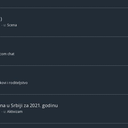
)
- u:
Scena
.com chat
kovi i roditeljstvo
na u Srbiji za 2021. godinu
- u:
Aktivizam