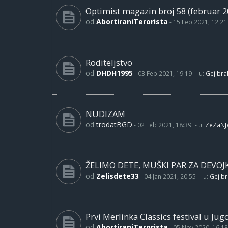
Optimist magazin broj 58 (februar 2
od
AbortiraniTerorista
-
15 Feb 2021, 12:21
Roditeljstvo
od
DHDH1995
-
03 Feb 2021, 19:19
- u:
Gej brak
NUDIZAM
od
trodatBGD
-
02 Feb 2021, 18:39
- u:
ZeZaNJ
ŽELIMO DETE, MUŠKI PAR ZA DEVOJ
od
Zelisdete33
-
04 Jan 2021, 20:55
- u:
Gej br
Prvi Merlinka Classics festival u Jug
od
AbortiraniTerorista
-
05 Nov 2020, 16:18