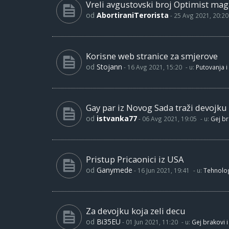
Vreli avgustovski broj Optimist maga
od
AbortiraniTerorista
-
25 Avg 2021, 20:20
Korisne web stranice za smjerove
od
Stojann
-
16 Avg 2021, 15:20
- u:
Putovanja i
Gay par iz Novog Sada traži devojku
od
istvanka77
-
06 Avg 2021, 19:05
- u:
Gej br
Pristup Pricaonici iz USA
od
Ganymede
-
16 Jun 2021, 19:41
- u:
Tehnolog
Za devojku koja zeli decu
od
Bi35EU
-
01 Jun 2021, 11:20
- u:
Gej brakovi i