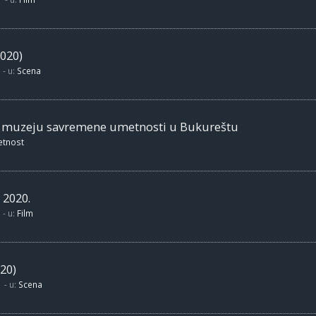
020)
- u:
Scena
m muzeju savremene umetnosti u Bukureštu
etnost
 2020.
- u:
Film
20)
- u:
Scena