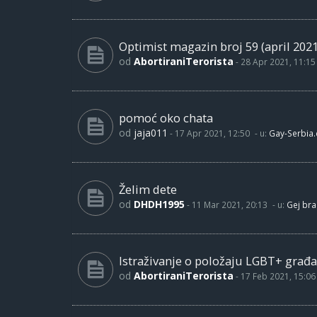
Optimist magazin broj 59 (april 2021
od
AbortiraniTerorista
-
28 Apr 2021, 11:15
pomoć oko chata
od
jaja011
-
17 Apr 2021, 12:50
- u:
Gay-Serbia
Želim dete
od
DHDH1995
-
11 Mar 2021, 20:13
- u:
Gej bra
Istraživanje o položaju LGBT+ građa
od
AbortiraniTerorista
-
17 Feb 2021, 15:06