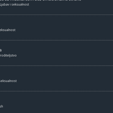
Ljubav i seksualnost
seksualnost
a
 roditeljstvo
 seksualnost
sh