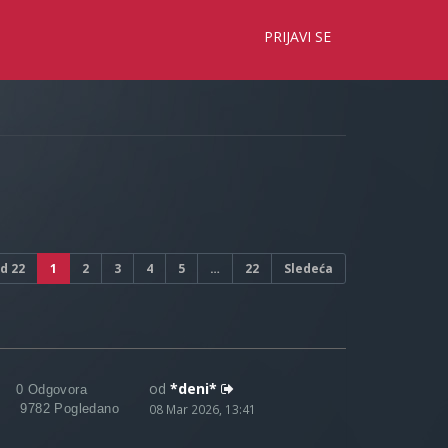
×
PRIJAVI SE
d
22
1
2
3
4
5
…
22
Sledeća
od
*deni*
0 Odgovora
9782 Pogledano
08 Mar 2026, 13:41