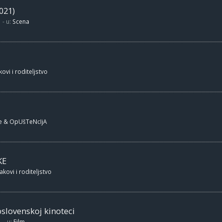
021)
- u:
Scena
ovi i roditeljstvo
e & OpUšTeNcIjA
KE
akovi i roditeljstvo
oslovenskoj kinoteci
- u:
Film