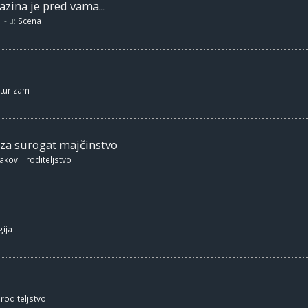
zina je pred vama...
- u:
Scena
 turizam
 za surogat majčinstvo
akovi i roditeljstvo
ija
 roditeljstvo