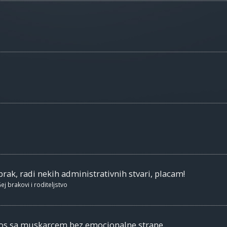
brak, radi nekih administrativnih stvari, placam!
ej brakovi i roditeljstvo
nos sa muskarcem bez emocionalne strane