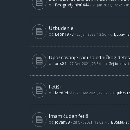
od
Beogradjanin0444
-
25 Jan 2022, 19:52
- u:
Uzbuđenje
od
Leon1973
-
25 Jan 2022, 12:56
- u:
Ljubav i 
Upoznavanje radi zajedničkog detet
od
arts81
-
27 Dec 2021, 23:54
- u:
Gej brakovi i
Fetiši
od
Medfetish
-
25 Dec 2021, 17:32
- u:
Ljubav i
Imam čudan fetiš
od
Jovan99
-
28 Okt 2021, 12:02
- u:
BDSM&Feti