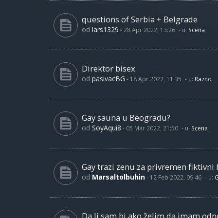
questions of Serbia + Belgrade
od
lars1329
-
28 Apr 2022, 13:26
- u:
Scena
Direktor bisex
od
pasivacBG
-
18 Apr 2022, 11:35
- u:
Razno
Gay sauna u Beogradu?
od
SoyAqui8
-
05 Mar 2022, 21:50
- u:
Scena
Gay trazi zenu za privremen fiktivni 
od
Marsaltolbuhin
-
12 Feb 2022, 09:46
- u:
G
Da li sam bi ako želim da imam od