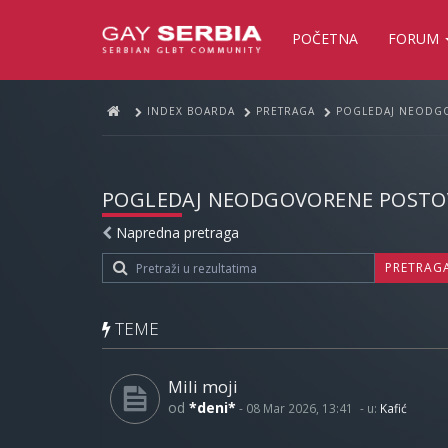
POČETNA
FORUM
INDEX BOARDA
PRETRAGA
POGLEDAJ NEODG
POGLEDAJ NEODGOVORENE POSTO
Napredna pretraga
PRETRAG
TEME
Mili moji
od
*deni*
-
08 Mar 2026, 13:41
- u:
Kafić