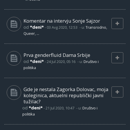
Komentar na intervju Sonje Sajzor
od
*deni*
-
03 Avg 2020, 12:53
- u:
Transrodno,
Queer, ...
Prva genderfluid Dama Srbije
od
*deni*
-
24 Jul 2020, 05:16
- u:
Društvo i
politika
Gde je nestala Zagorka Dolovac, moja
koleginica, aktuelni republički javni
tužilac?
od
*deni*
-
21 Jul 2020, 10:47
- u:
Društvo i
politika