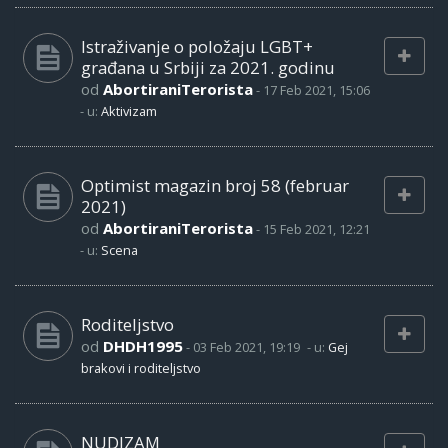
Istraživanje o položaju LGBT+
građana u Srbiji za 2021. godinu
od
AbortiraniTerorista
-
17 Feb 2021, 15:06
- u:
Aktivizam
Optimist magazin broj 58 (februar
2021)
od
AbortiraniTerorista
-
15 Feb 2021, 12:21
- u:
Scena
Roditeljstvo
od
DHDH1995
-
03 Feb 2021, 19:19
- u:
Gej
brakovi i roditeljstvo
NUDIZAM