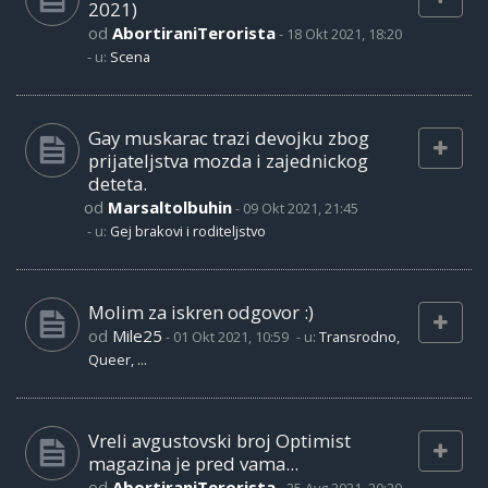
2021)
od
AbortiraniTerorista
-
18 Okt 2021, 18:20
- u:
Scena
Gay muskarac trazi devojku zbog
prijateljstva mozda i zajednickog
deteta.
od
Marsaltolbuhin
-
09 Okt 2021, 21:45
- u:
Gej brakovi i roditeljstvo
Molim za iskren odgovor :)
od
Mile25
-
01 Okt 2021, 10:59
- u:
Transrodno,
Queer, ...
Vreli avgustovski broj Optimist
magazina je pred vama...
od
AbortiraniTerorista