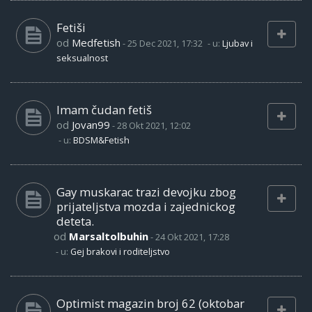
Fetiši
od
Medfetish
-
25 Dec 2021, 17:32
- u:
Ljubav i
seksualnost
Imam čudan fetiš
od
Jovan99
-
28 Okt 2021, 12:02
- u:
BDSM&Fetish
Gay muskarac trazi devojku zbog
prijateljstva mozda i zajednickog
deteta.
od
Marsaltolbuhin
-
24 Okt 2021, 17:28
- u:
Gej brakovi i roditeljstvo
Optimist magazin broj 62 (oktobar