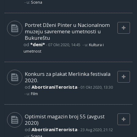
- u:
Scena
Portret Dženi Pinter u Nacionalnom
muzeju savremene umetnosti u
Bukureštu
od
*deni*
-
07 Okt 2020, 14:45
- u:
Kultura i
umetnost
Konkurs za plakat Merlinka festivala
2020.
od
AbortiraniTerorista
-
01 Okt 2020, 13:30
- u:
Film
Optimist magazin broj 55 (avgust
2020)
od
AbortiraniTerorista
-
23 Avg 2020, 21:12
- u:
Scena