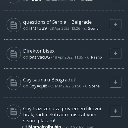
questions of Serbia + Belgrade
od
lars1329
-
28 Apr 2022, 13:26
- u:
Scena
Direktor bisex
od
pasivacBG
-
18 Apr 2022, 11:35
- u:
Razno
Gay sauna u Beogradu?
od
SoyAqui8
-
05 Mar 2022, 21:50
- u:
Scena
Gay trazi zenu za privremen fiktivni
brak, radi nekih administrativnih
stvari, placam!
od
Marsaltolbuhin
-
12 Feb 2022, 09:46