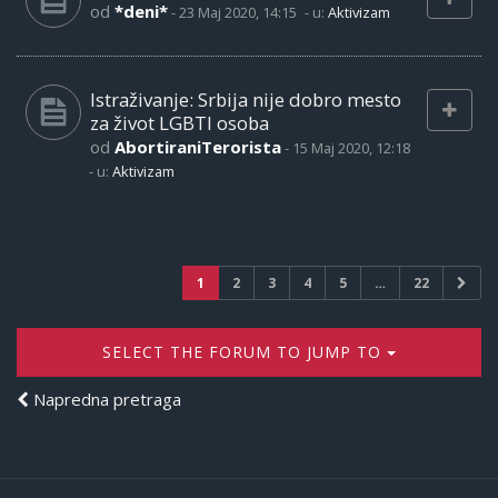
od
*deni*
-
23 Maj 2020, 14:15
- u:
Aktivizam
Istraživanje: Srbija nije dobro mesto
za život LGBTI osoba
od
AbortiraniTerorista
-
15 Maj 2020, 12:18
- u:
Aktivizam
1
2
3
4
5
…
22
SELECT THE FORUM TO JUMP TO
Napredna pretraga