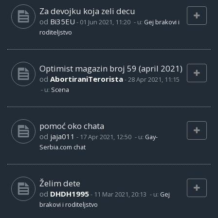
Za devojku koja zeli decu
od
Bi35EU
-
01 Jun 2021, 11:20
- u:
Gej brakovi i
roditeljstvo
Optimist magazin broj 59 (april 2021)
od
AbortiraniTerorista
-
28 Apr 2021, 11:15
- u:
Scena
pomoć oko chata
od
jaja011
-
17 Apr 2021, 12:50
- u:
Gay-
Serbia.com chat
Želim dete
od
DHDH1995
-
11 Mar 2021, 20:13
- u:
Gej
brakovi i roditeljstvo