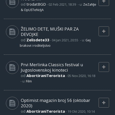
od
trodatBGD
-
02 Feb 2021, 18:39
- u:
ZeZaNJe
& OpUšTeNcIjA
ŽELIMO DETE, MUŠKI PAR ZA
DEVOJKE
od
Zelisdete33
-
04 Jan 2021, 20:55
- u:
Gej
brakovi i roditeljstvo
Prvi Merlinka Classics festival u
Jugoslovenskoj kinoteci
od
AbortiraniTerorista
-
05 Nov 2020, 16:18
- u:
Film
Optimist magazin broj 56 (oktobar
2020)
od
AbortiraniTerorista
-
19 Okt 2020, 10:14