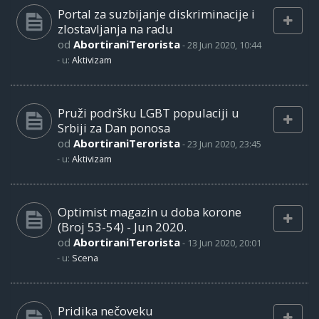
Portal za suzbijanje diskriminacije i
zlostavljanja na radu
od
AbortiraniTerorista
-
28 Jun 2020, 10:44
- u:
Aktivizam
Pruži podršku LGBT populaciji u
Srbiji za Dan ponosa
od
AbortiraniTerorista
-
23 Jun 2020, 23:45
- u:
Aktivizam
Optimist magazin u doba korone
(Broj 53-54) - Jun 2020.
od
AbortiraniTerorista
-
13 Jun 2020, 20:01
- u:
Scena
Pridika nečoveku