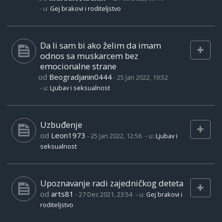
- u:
Gej brakovi i roditeljstvo
Da li sam bi ako želim da imam
odnos sa muskarcem bez
emocionalne strane
od
Beogradjanin0444
-
25 Jan 2022, 19:52
- u:
Ljubav i seksualnost
Uzbuđenje
od
Leon1973
-
25 Jan 2022, 12:56
- u:
Ljubav i
seksualnost
Upoznavanje radi zajedničkog deteta
od
arts81
-
27 Dec 2021, 23:54
- u:
Gej brakovi i
roditeljstvo