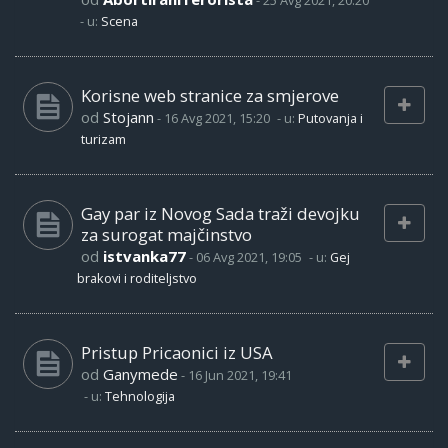
-
25 Avg 2021, 20:20
- u:
Scena
Korisne web stranice za smjerove
od
Stojann
-
16 Avg 2021, 15:20
- u:
Putovanja i
turizam
Gay par iz Novog Sada traži devojku
za surogat majčinstvo
od
istvanka77
-
06 Avg 2021, 19:05
- u:
Gej
brakovi i roditeljstvo
Pristup Pricaonici iz USA
od
Ganymede
-
16 Jun 2021, 19:41
- u:
Tehnologija