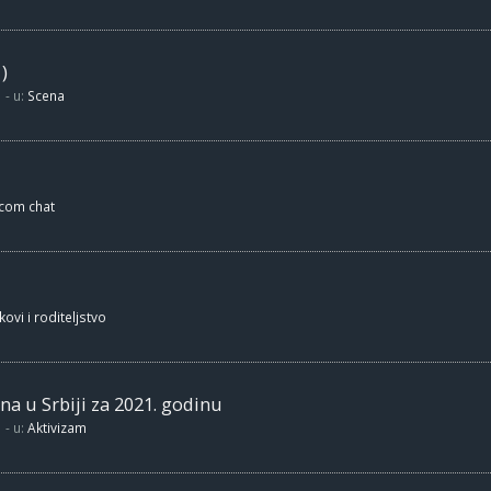
)
- u:
Scena
.com chat
kovi i roditeljstvo
na u Srbiji za 2021. godinu
- u:
Aktivizam