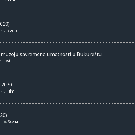
020)
- u:
Scena
m muzeju savremene umetnosti u Bukureštu
etnost
 2020.
- u:
Film
20)
- u:
Scena