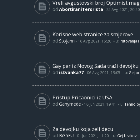
Vreli avgustovski broj Optimist maga
od
AbortiraniTerorista
-
25 Avg 2021, 20:20
Korisne web stranice za smjerove
od
Stojann
-
16 Avg 2021, 15:20
- u:
Putovanja i
Gay par iz Novog Sada traži devojku
od
istvanka77
-
06 Avg 2021, 19:05
- u:
Gej br
Pristup Pricaonici iz USA
od
Ganymede
-
16 Jun 2021, 19:41
- u:
Tehnolog
Za devojku koja zeli decu
od
Bi35EU
-
01 Jun 2021, 11:20
- u:
Gej brakovi i