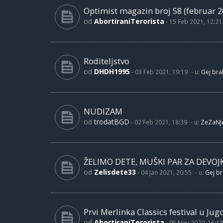
Optimist magazin broj 58 (februar 2
od
AbortiraniTerorista
-
15 Feb 2021, 12:21
Roditeljstvo
od
DHDH1995
-
03 Feb 2021, 19:19
- u:
Gej brak
NUDIZAM
od
trodatBGD
-
02 Feb 2021, 18:39
- u:
ZeZaNJ
ŽELIMO DETE, MUŠKI PAR ZA DEVOJ
od
Zelisdete33
-
04 Jan 2021, 20:55
- u:
Gej br
Prvi Merlinka Classics festival u Jug
od
AbortiraniTerorista
-
05 Nov 2020, 16:18