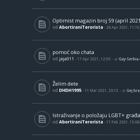
Optimist magazin broj 59 (april 2021
od
AbortiraniTerorista
-
28 Apr 2021, 11:15
pomoć oko chata
od
jaja011
-
17 Apr 2021, 12:50
- u:
Gay-Serbia
Želim dete
od
DHDH1995
-
11 Mar 2021, 20:13
- u:
Gej bra
Istraživanje o položaju LGBT+ građa
od
AbortiraniTerorista
-
17 Feb 2021, 15:06