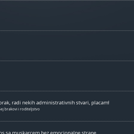
brak, radi nekih administrativnih stvari, placam!
ej brakovi i roditeljstvo
nos sa muskarcem bez emocionalne strane