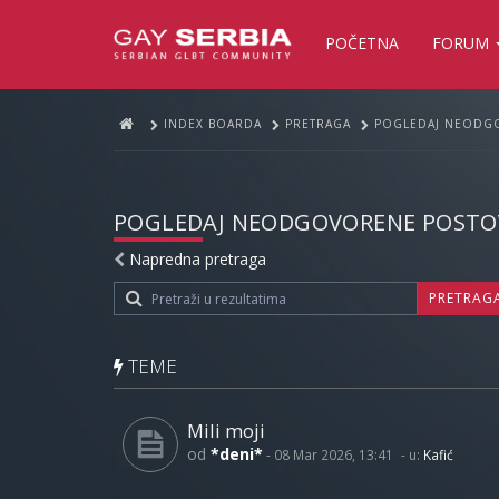
POČETNA
FORUM
INDEX BOARDA
PRETRAGA
POGLEDAJ NEODG
POGLEDAJ NEODGOVORENE POSTO
Napredna pretraga
PRETRAG
TEME
Mili moji
od
*deni*
-
08 Mar 2026, 13:41
- u:
Kafić