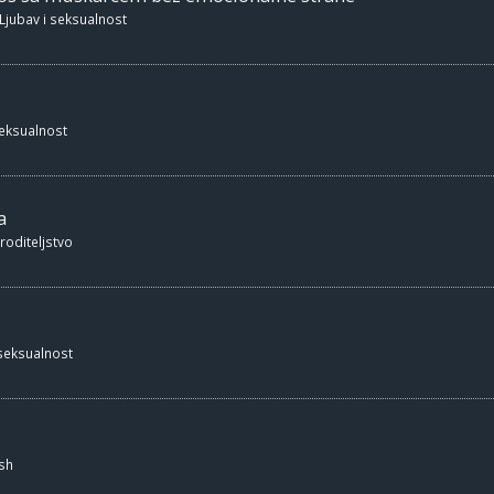
Ljubav i seksualnost
seksualnost
a
 roditeljstvo
 seksualnost
sh