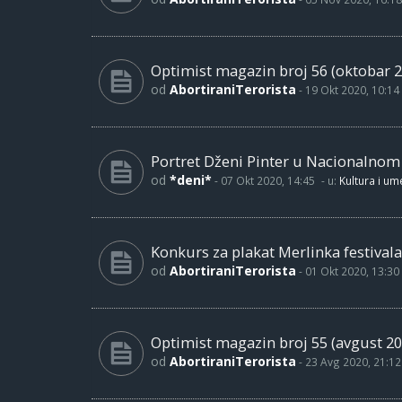
Optimist magazin broj 56 (oktobar 2
od
AbortiraniTerorista
-
19 Okt 2020, 10:14
Portret Dženi Pinter u Nacionalno
od
*deni*
-
07 Okt 2020, 14:45
- u:
Kultura i um
Konkurs za plakat Merlinka festivala
od
AbortiraniTerorista
-
01 Okt 2020, 13:30
Optimist magazin broj 55 (avgust 20
od
AbortiraniTerorista
-
23 Avg 2020, 21:12