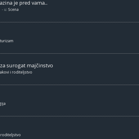
zina je pred vama...
- u:
Scena
 turizam
 za surogat majčinstvo
akovi i roditeljstvo
ija
 roditeljstvo