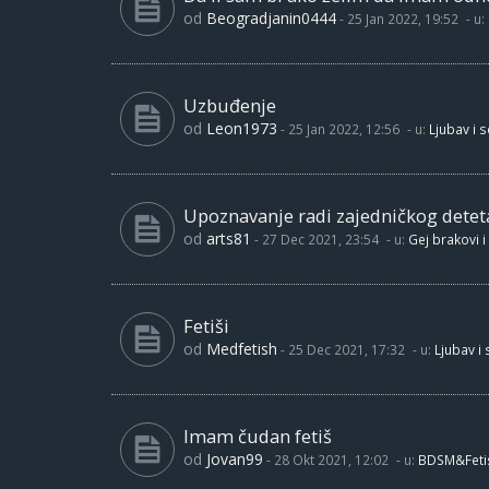
od
Beogradjanin0444
-
25 Jan 2022, 19:52
- u:
Uzbuđenje
od
Leon1973
-
25 Jan 2022, 12:56
- u:
Ljubav i 
Upoznavanje radi zajedničkog detet
od
arts81
-
27 Dec 2021, 23:54
- u:
Gej brakovi i
Fetiši
od
Medfetish
-
25 Dec 2021, 17:32
- u:
Ljubav i
Imam čudan fetiš
od
Jovan99
-
28 Okt 2021, 12:02
- u:
BDSM&Feti