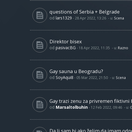
questions of Serbia + Belgrade
od
lars1329
-
28 Apr 2022, 13:26
- u:
Scena
Direktor bisex
od
pasivacBG
-
18 Apr 2022, 11:35
- u:
Razno
Gay sauna u Beogradu?
od
SoyAqui8
-
05 Mar 2022, 21:50
- u:
Scena
Gay trazi zenu za privremen fiktivni 
od
Marsaltolbuhin
-
12 Feb 2022, 09:46
- u:
G
Da li sam bi ako želim da imam od