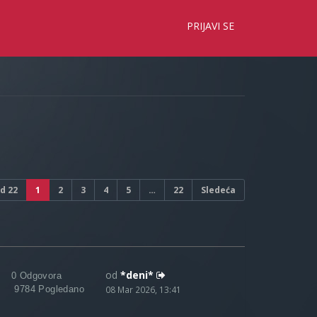
×
PRIJAVI SE
d
22
1
2
3
4
5
…
22
Sledeća
od
*deni*
0 Odgovora
9784 Pogledano
08 Mar 2026, 13:41