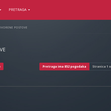
PRETRAGA
OVORENE POSTOVE
VE
A
Pretraga ima 852 pogodaka
Stranica
1
o