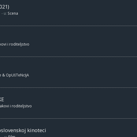
021)
- u:
Scena
ovi i roditeljstvo
e & OpUšTeNcIjA
KE
akovi i roditeljstvo
oslovenskoj kinoteci
- u:
Film