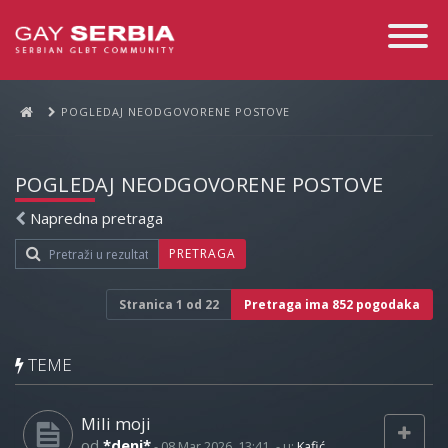
Toggle
Navigati
POGLEDAJ NEODGOVORENE POSTOVE
POGLEDAJ NEODGOVORENE POSTOVE
Napredna pretraga
PRETRAGA
Stranica
1
od
22
Pretraga ima 852 pogodaka
TEME
Mili moji
od
*deni*
-
08 Mar 2026, 13:41
- u:
Kafić