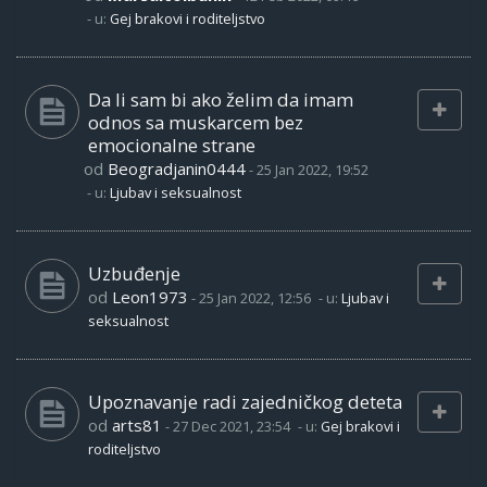
- u:
Gej brakovi i roditeljstvo
Da li sam bi ako želim da imam
odnos sa muskarcem bez
emocionalne strane
od
Beogradjanin0444
-
25 Jan 2022, 19:52
- u:
Ljubav i seksualnost
Uzbuđenje
od
Leon1973
-
25 Jan 2022, 12:56
- u:
Ljubav i
seksualnost
Upoznavanje radi zajedničkog deteta
od
arts81
-
27 Dec 2021, 23:54
- u:
Gej brakovi i
roditeljstvo