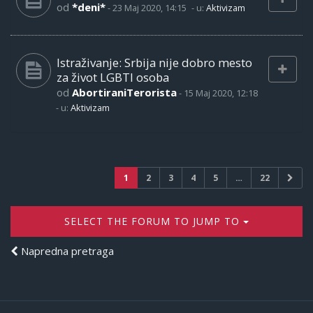
od
*deni*
-
23 Maj 2020, 14:15
- u:
Aktivizam
Istraživanje: Srbija nije dobro mesto
za život LGBTI osoba
od
AbortiraniTerorista
-
15 Maj 2020, 12:18
- u:
Aktivizam
1
2
3
4
5
…
22
SELECT THE FORUM TO JUMP TO
Napredna pretraga