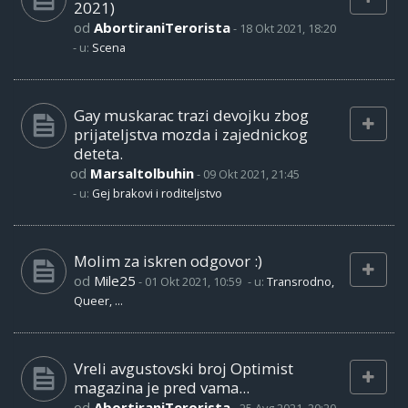
2021)
od
AbortiraniTerorista
-
18 Okt 2021, 18:20
- u:
Scena
Gay muskarac trazi devojku zbog
prijateljstva mozda i zajednickog
deteta.
od
Marsaltolbuhin
-
09 Okt 2021, 21:45
- u:
Gej brakovi i roditeljstvo
Molim za iskren odgovor :)
od
Mile25
-
01 Okt 2021, 10:59
- u:
Transrodno,
Queer, ...
Vreli avgustovski broj Optimist
magazina je pred vama...
od
AbortiraniTerorista