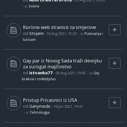
-
25 Avg 2021, 20:20
- u:
Scena
Korisne web stranice za smjerove
od
Stojann
-
16 Avg 2021, 15:20
- u:
Putovanja i
turizam
Gay par iz Novog Sada traži devojku
za surogat majčinstvo
od
istvanka77
-
06 Avg 2021, 19:05
- u:
Gej
brakovi i roditeljstvo
Pristup Pricaonici iz USA
od
Ganymede
-
16 Jun 2021, 19:41
- u:
Tehnologija