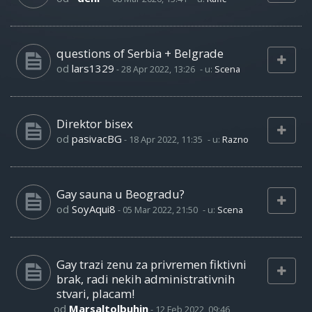
questions of Serbia + Belgrade
od
lars1329
-
28 Apr 2022, 13:26
- u:
Scena
Direktor bisex
od
pasivacBG
-
18 Apr 2022, 11:35
- u:
Razno
Gay sauna u Beogradu?
od
SoyAqui8
-
05 Mar 2022, 21:50
- u:
Scena
Gay trazi zenu za privremen fiktivni
brak, radi nekih administrativnih
stvari, placam!
od
Marsaltolbuhin
-
12 Feb 2022, 09:46