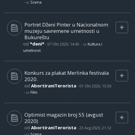
- u:
Scena
Portret Dženi Pinter u Nacionalnom
muzeju savremene umetnosti u
Bukureštu
od
*deni*
-
07 Okt 2020, 14:45
- u:
Kultura i
umetnost
Konkurs za plakat Merlinka festivala
2020.
od
AbortiraniTerorista
-
01 Okt 2020, 13:30
- u:
Film
Optimist magazin broj 55 (avgust
2020)
od
AbortiraniTerorista
-
23 Avg 2020, 21:12
- u:
Scena