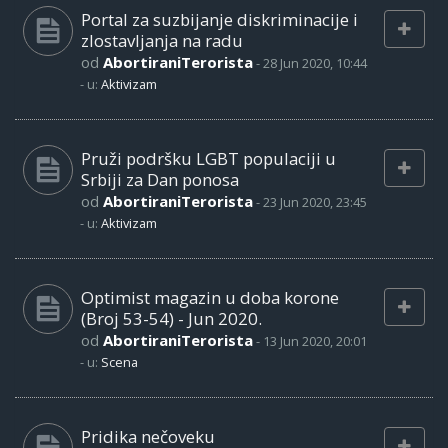
Portal za suzbijanje diskriminacije i
zlostavljanja na radu
od
AbortiraniTerorista
-
28 Jun 2020, 10:44
- u:
Aktivizam
Pruži podršku LGBT populaciji u
Srbiji za Dan ponosa
od
AbortiraniTerorista
-
23 Jun 2020, 23:45
- u:
Aktivizam
Optimist magazin u doba korone
(Broj 53-54) - Jun 2020.
od
AbortiraniTerorista
-
13 Jun 2020, 20:01
- u:
Scena
Pridika nečoveku