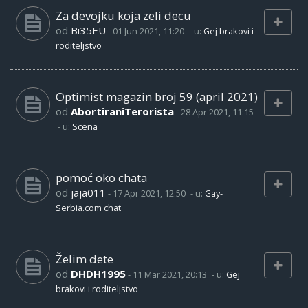
Za devojku koja zeli decu
od
Bi35EU
-
01 Jun 2021, 11:20
- u:
Gej brakovi i
roditeljstvo
Optimist magazin broj 59 (april 2021)
od
AbortiraniTerorista
-
28 Apr 2021, 11:15
- u:
Scena
pomoć oko chata
od
jaja011
-
17 Apr 2021, 12:50
- u:
Gay-
Serbia.com chat
Želim dete
od
DHDH1995
-
11 Mar 2021, 20:13
- u:
Gej
brakovi i roditeljstvo