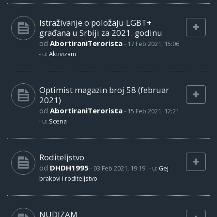
Istraživanje o položaju LGBT+
građana u Srbiji za 2021. godinu
od
AbortiraniTerorista
-
17 Feb 2021, 15:06
- u:
Aktivizam
Optimist magazin broj 58 (februar
2021)
od
AbortiraniTerorista
-
15 Feb 2021, 12:21
- u:
Scena
Roditeljstvo
od
DHDH1995
-
03 Feb 2021, 19:19
- u:
Gej
brakovi i roditeljstvo
NUDIZAM