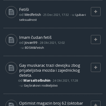
Fetiši
od
Medfetish
-
25 Dec 2021, 17:32
- u:
Ljubav i
seksualnost
Imam čudan fetiš
od
Jovan99
-
28 Okt 2021, 12:02
- u:
BDSM&Fetish
Gay muskarac trazi devojku zbog
prijateljstva mozda i zajednickog
deteta.
od
Marsaltolbuhin
-
24 Okt 2021, 17:28
- u:
Gej brakovi i roditeljstvo
Optimist magazin broj 62 (oktobar