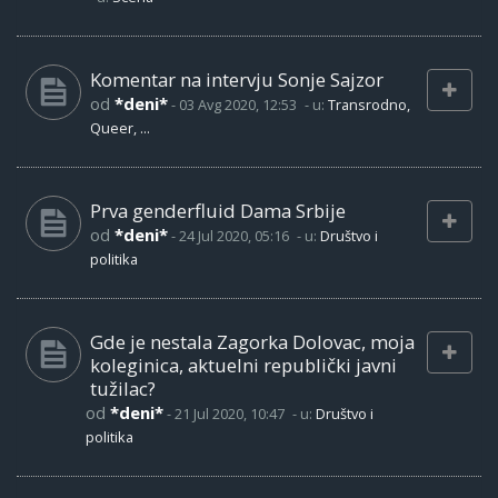
Komentar na intervju Sonje Sajzor
od
*deni*
-
03 Avg 2020, 12:53
- u:
Transrodno,
Queer, ...
Prva genderfluid Dama Srbije
od
*deni*
-
24 Jul 2020, 05:16
- u:
Društvo i
politika
Gde je nestala Zagorka Dolovac, moja
koleginica, aktuelni republički javni
tužilac?
od
*deni*
-
21 Jul 2020, 10:47
- u:
Društvo i
politika