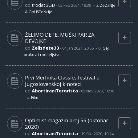
od
trodatBGD
-
02 Feb 2021, 18:39
- u:
ZeZaNJe
& OpUšTeNcIjA
ŽELIMO DETE, MUŠKI PAR ZA
DEVOJKE
od
Zelisdete33
-
04 Jan 2021, 20:55
- u:
Gej
brakovi i roditeljstvo
Prvi Merlinka Classics festival u
Jugoslovenskoj kinoteci
od
AbortiraniTerorista
-
05 Nov 2020, 16:18
- u:
Film
Optimist magazin broj 56 (oktobar
2020)
od
AbortiraniTerorista
-
19 Okt 2020, 10:14