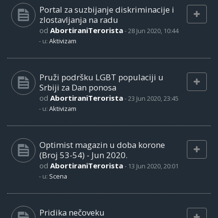
Portal za suzbijanje diskriminacije i
zlostavljanja na radu
od
AbortiraniTerorista
-
28 Jun 2020, 10:44
- u:
Aktivizam
Pruži podršku LGBT populaciji u
Srbiji za Dan ponosa
od
AbortiraniTerorista
-
23 Jun 2020, 23:45
- u:
Aktivizam
Optimist magazin u doba korone
(Broj 53-54) - Jun 2020.
od
AbortiraniTerorista
-
13 Jun 2020, 20:01
- u:
Scena
Pridika nečoveku