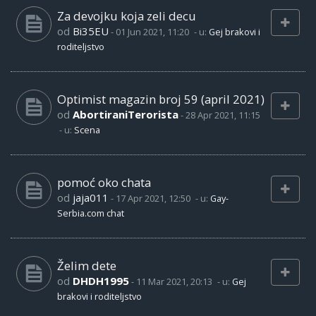
Za devojku koja zeli decu
od
Bi35EU
-
01 Jun 2021, 11:20
- u:
Gej brakovi i
roditeljstvo
Optimist magazin broj 59 (april 2021)
od
AbortiraniTerorista
-
28 Apr 2021, 11:15
- u:
Scena
pomoć oko chata
od
jaja011
-
17 Apr 2021, 12:50
- u:
Gay-
Serbia.com chat
Želim dete
od
DHDH1995
-
11 Mar 2021, 20:13
- u:
Gej
brakovi i roditeljstvo