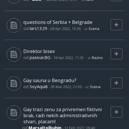
questions of Serbia + Belgrade
od
lars1329
-
28 Apr 2022, 13:26
- u:
Scena
Direktor bisex
od
pasivacBG
-
18 Apr 2022, 11:35
- u:
Razno
Gay sauna u Beogradu?
od
SoyAqui8
-
05 Mar 2022, 21:50
- u:
Scena
Gay trazi zenu za privremen fiktivni
brak, radi nekih administrativnih
stvari, placam!
od
Marsaltolbuhin
-
12 Feb 2022, 09:46