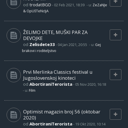
od
trodatBGD
-
02 Feb 2021, 18:39
- u:
ZeZaNJe
& OpUšTeNcIjA
ŽELIMO DETE, MUŠKI PAR ZA
DEVOJKE
od
Zelisdete33
-
04 Jan 2021, 20:55
- u:
Gej
brakovi i roditeljstvo
Prvi Merlinka Classics festival u
Jugoslovenskoj kinoteci
od
AbortiraniTerorista
-
05 Nov 2020, 16:18
- u:
Film
Optimist magazin broj 56 (oktobar
2020)
od
AbortiraniTerorista
-
19 Okt 2020, 10:14