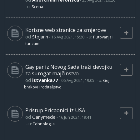
-
25 Avg 2021, 20:20
- u:
Scena
Korisne web stranice za smjerove
od
Stojann
-
16 Avg 2021, 15:20
- u:
Putovanja i
turizam
Gay par iz Novog Sada traži devojku
za surogat majčinstvo
od
istvanka77
-
06 Avg 2021, 19:05
- u:
Gej
brakovi i roditeljstvo
Pristup Pricaonici iz USA
od
Ganymede
-
16 Jun 2021, 19:41
- u:
Tehnologija