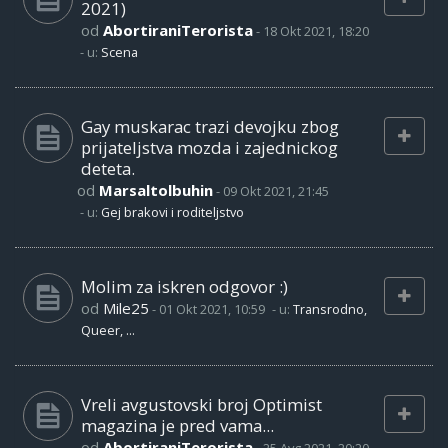
2021)
od
AbortiraniTerorista
-
18 Okt 2021, 18:20
- u:
Scena
Gay muskarac trazi devojku zbog
prijateljstva mozda i zajednickog
deteta.
od
Marsaltolbuhin
-
09 Okt 2021, 21:45
- u:
Gej brakovi i roditeljstvo
Molim za iskren odgovor :)
od
Mile25
-
01 Okt 2021, 10:59
- u:
Transrodno,
Queer, ...
Vreli avgustovski broj Optimist
magazina je pred vama...
od
AbortiraniTerorista