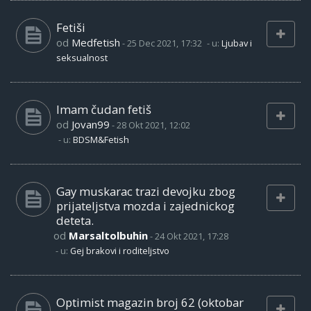
Fetiši
od
Medfetish
-
25 Dec 2021, 17:32
- u:
Ljubav i
seksualnost
Imam čudan fetiš
od
Jovan99
-
28 Okt 2021, 12:02
- u:
BDSM&Fetish
Gay muskarac trazi devojku zbog
prijateljstva mozda i zajednickog
deteta.
od
Marsaltolbuhin
-
24 Okt 2021, 17:28
- u:
Gej brakovi i roditeljstvo
Optimist magazin broj 62 (oktobar