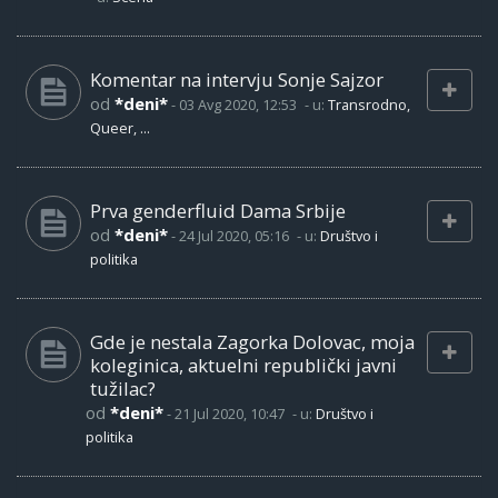
Komentar na intervju Sonje Sajzor
od
*deni*
-
03 Avg 2020, 12:53
- u:
Transrodno,
Queer, ...
Prva genderfluid Dama Srbije
od
*deni*
-
24 Jul 2020, 05:16
- u:
Društvo i
politika
Gde je nestala Zagorka Dolovac, moja
koleginica, aktuelni republički javni
tužilac?
od
*deni*
-
21 Jul 2020, 10:47
- u:
Društvo i
politika