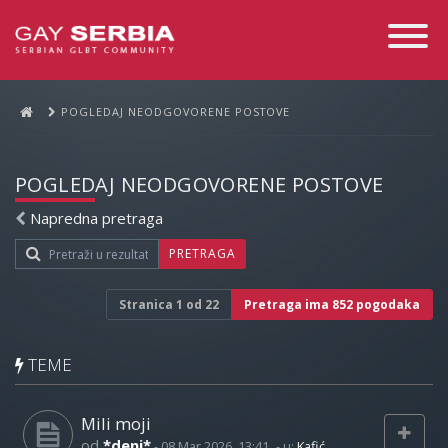
Toggle
Navigati
POGLEDAJ NEODGOVORENE POSTOVE
POGLEDAJ NEODGOVORENE POSTOVE
Napredna pretraga
PRETRAGA
Stranica
1
od
22
Pretraga ima 852 pogodaka
TEME
Mili moji
od
*deni*
-
08 Mar 2026, 13:41
- u:
Kafić