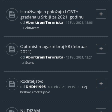
Istraživanje o položaju LGBT+
građana u Srbiji za 2021. godinu
od
AbortiraniTerorista
-
17 Feb 2021, 15:06
- u:
Aktivizam
Optimist magazin broj 58 (februar
2021)
od
AbortiraniTerorista
-
15 Feb 2021, 12:21
- u:
Scena
Roditeljstvo
od
DHDH1995
-
03 Feb 2021, 19:19
- u:
Gej
brakovi i roditeljstvo
NUDIZAM