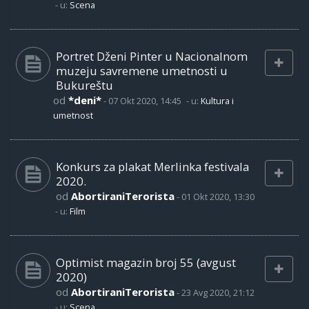
- u:
Scena
Portret Dženi Pinter u Nacionalnom
muzeju savremene umetnosti u
Bukureštu
od
*deni*
-
07 Okt 2020, 14:45
- u:
Kultura i
umetnost
Konkurs za plakat Merlinka festivala
2020.
od
AbortiraniTerorista
-
01 Okt 2020, 13:30
- u:
Film
Optimist magazin broj 55 (avgust
2020)
od
AbortiraniTerorista
-
23 Avg 2020, 21:12
- u:
Scena