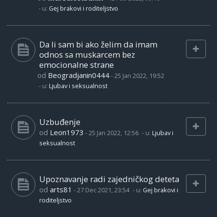
- u:
Gej brakovi i roditeljstvo
Da li sam bi ako želim da imam
odnos sa muskarcem bez
emocionalne strane
od
Beogradjanin0444
-
25 Jan 2022, 19:52
- u:
Ljubav i seksualnost
Uzbuđenje
od
Leon1973
-
25 Jan 2022, 12:56
- u:
Ljubav i
seksualnost
Upoznavanje radi zajedničkog deteta
od
arts81
-
27 Dec 2021, 23:54
- u:
Gej brakovi i
roditeljstvo