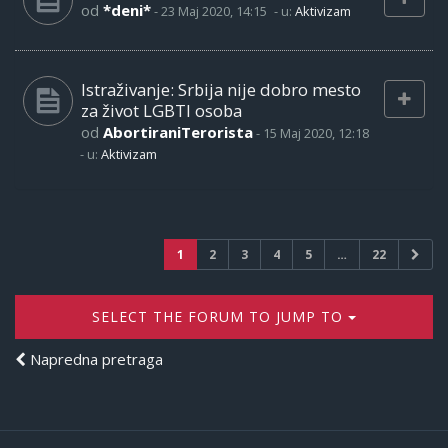
od
*deni*
-
23 Maj 2020, 14:15
- u:
Aktivizam
Istraživanje: Srbija nije dobro mesto
za život LGBTI osoba
od
AbortiraniTerorista
-
15 Maj 2020, 12:18
- u:
Aktivizam
1
2
3
4
5
…
22
SELECT THE FORUM TO JUMP TO
Napredna pretraga