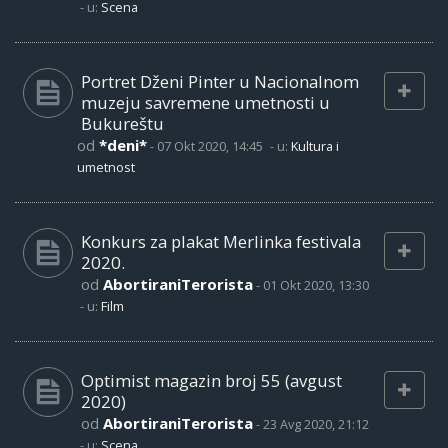
- u:
Scena
Portret Dženi Pinter u Nacionalnom
muzeju savremene umetnosti u
Bukureštu
od
*deni*
-
07 Okt 2020, 14:45
- u:
Kultura i
umetnost
Konkurs za plakat Merlinka festivala
2020.
od
AbortiraniTerorista
-
01 Okt 2020, 13:30
- u:
Film
Optimist magazin broj 55 (avgust
2020)
od
AbortiraniTerorista
-
23 Avg 2020, 21:12
- u:
Scena