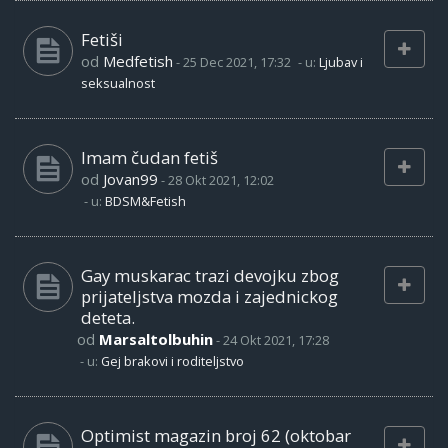
Fetiši
od
Medfetish
-
25 Dec 2021, 17:32
- u:
Ljubav i
seksualnost
Imam čudan fetiš
od
Jovan99
-
28 Okt 2021, 12:02
- u:
BDSM&Fetish
Gay muskarac trazi devojku zbog
prijateljstva mozda i zajednickog
deteta.
od
Marsaltolbuhin
-
24 Okt 2021, 17:28
- u:
Gej brakovi i roditeljstvo
Optimist magazin broj 62 (oktobar