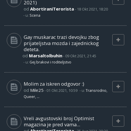
2021)
od
AbortiraniTerorista
-
18 Okt 2021, 18:20
- u:
Scena
Gay muskarac trazi devojku zbog
prijateljstva mozda i zajednickog
deteta.
od
Marsaltolbuhin
-
09 Okt 2021, 21:45
- u:
Gej brakovi i roditeljstvo
Molim za iskren odgovor :)
od
Mile25
-
01 Okt 2021, 10:59
- u:
Transrodno,
Queer, ...
Vreli avgustovski broj Optimist
magazina je pred vama...
od
AbortiraniTerorista