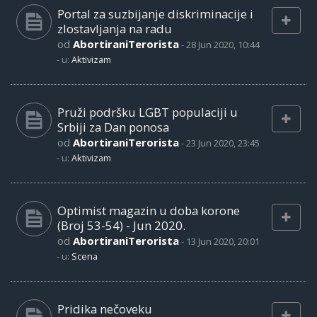
Portal za suzbijanje diskriminacije i
zlostavljanja na radu
od
AbortiraniTerorista
-
28 Jun 2020, 10:44
- u:
Aktivizam
Pruži podršku LGBT populaciji u
Srbiji za Dan ponosa
od
AbortiraniTerorista
-
23 Jun 2020, 23:45
- u:
Aktivizam
Optimist magazin u doba korone
(Broj 53-54) - Jun 2020.
od
AbortiraniTerorista
-
13 Jun 2020, 20:01
- u:
Scena
Pridika nečoveku