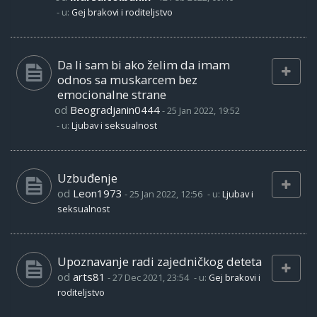
- u:
Gej brakovi i roditeljstvo
Da li sam bi ako želim da imam
odnos sa muskarcem bez
emocionalne strane
od
Beogradjanin0444
-
25 Jan 2022, 19:52
- u:
Ljubav i seksualnost
Uzbuđenje
od
Leon1973
-
25 Jan 2022, 12:56
- u:
Ljubav i
seksualnost
Upoznavanje radi zajedničkog deteta
od
arts81
-
27 Dec 2021, 23:54
- u:
Gej brakovi i
roditeljstvo