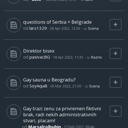
questions of Serbia + Belgrade
od
lars1329
-
28 Apr 2022, 13:26
- u:
Scena
Direktor bisex
od
pasivacBG
-
18 Apr 2022, 11:35
- u:
Razno
Gay sauna u Beogradu?
od
SoyAqui8
-
05 Mar 2022, 21:50
- u:
Scena
Gay trazi zenu za privremen fiktivni
brak, radi nekih administrativnih
stvari, placam!
od
Marsaltolbuhin
-
12 Feb 2022, 09:46