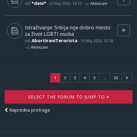
od
*deni*
-
23 Maj 2020, 14:15
- u:
Aktivizam
Istraživanje: Srbija nije dobro mesto
za život LGBTI osoba
od
AbortiraniTerorista
-
15 Maj 2020, 12:18
- u:
Aktivizam
1
2
3
4
5
…
22
SELECT THE FORUM TO JUMP TO
Napredna pretraga