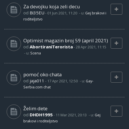
Za devojku koja zeli decu
od
Bi35EU
-
01 Jun 2021, 11:20
- u:
Gej brakovi i
roditeljstvo
Optimist magazin broj 59 (april 2021)
od
AbortiraniTerorista
-
28 Apr 2021, 11:15
- u:
Scena
pomoć oko chata
od
jaja011
-
17 Apr 2021, 12:50
- u:
Gay-
Serbia.com chat
Želim dete
od
DHDH1995
-
11 Mar 2021, 20:13
- u:
Gej
brakovi i roditeljstvo