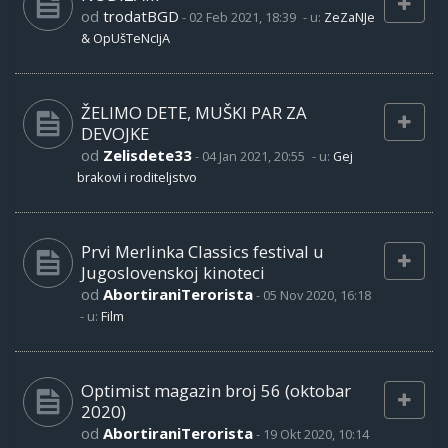
od
trodatBGD
-
02 Feb 2021, 18:39
- u:
ZeZaNJe
& OpUšTeNcIjA
ŽELIMO DETE, MUŠKI PAR ZA
DEVOJKE
od
Zelisdete33
-
04 Jan 2021, 20:55
- u:
Gej
brakovi i roditeljstvo
Prvi Merlinka Classics festival u
Jugoslovenskoj kinoteci
od
AbortiraniTerorista
-
05 Nov 2020, 16:18
- u:
Film
Optimist magazin broj 56 (oktobar
2020)
od
AbortiraniTerorista
-
19 Okt 2020, 10:14