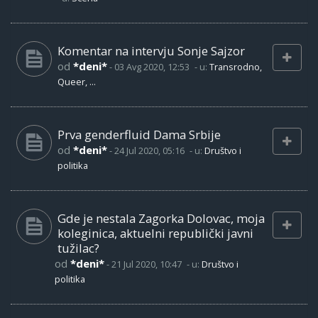
Komentar na intervju Sonje Sajzor
od
*deni*
-
03 Avg 2020, 12:53
- u:
Transrodno,
Queer, ...
Prva genderfluid Dama Srbije
od
*deni*
-
24 Jul 2020, 05:16
- u:
Društvo i
politika
Gde je nestala Zagorka Dolovac, moja
koleginica, aktuelni republički javni
tužilac?
od
*deni*
-
21 Jul 2020, 10:47
- u:
Društvo i
politika