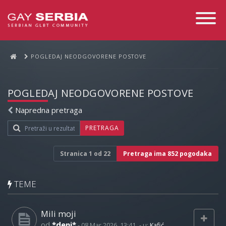
Toggle
Navigati
POGLEDAJ NEODGOVORENE POSTOVE
POGLEDAJ NEODGOVORENE POSTOVE
Napredna pretraga
PRETRAGA
Stranica
1
od
22
Pretraga ima 852 pogodaka
TEME
Mili moji
od
*deni*
-
08 Mar 2026, 13:41
- u:
Kafić