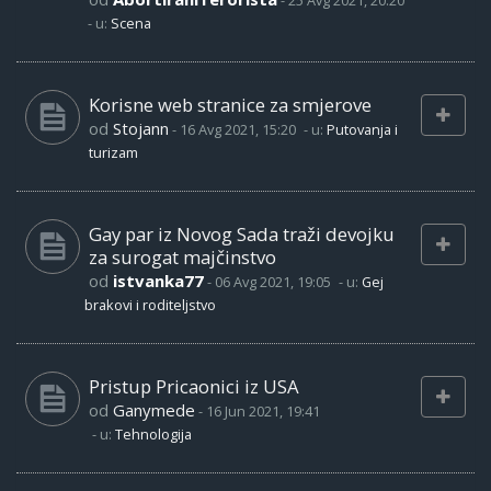
-
25 Avg 2021, 20:20
- u:
Scena
Korisne web stranice za smjerove
od
Stojann
-
16 Avg 2021, 15:20
- u:
Putovanja i
turizam
Gay par iz Novog Sada traži devojku
za surogat majčinstvo
od
istvanka77
-
06 Avg 2021, 19:05
- u:
Gej
brakovi i roditeljstvo
Pristup Pricaonici iz USA
od
Ganymede
-
16 Jun 2021, 19:41
- u:
Tehnologija