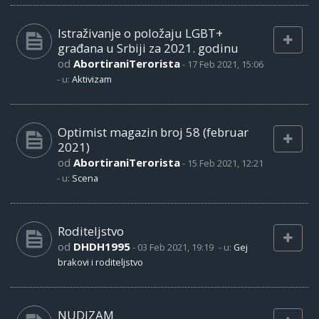
Istraživanje o položaju LGBT+
građana u Srbiji za 2021. godinu
od
AbortiraniTerorista
-
17 Feb 2021, 15:06
- u:
Aktivizam
Optimist magazin broj 58 (februar
2021)
od
AbortiraniTerorista
-
15 Feb 2021, 12:21
- u:
Scena
Roditeljstvo
od
DHDH1995
-
03 Feb 2021, 19:19
- u:
Gej
brakovi i roditeljstvo
NUDIZAM