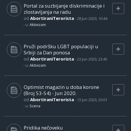
Portal za suzbijanje diskriminacije i
zlostavljanja na radu
od
AbortiraniTerorista
-
28 Jun 2020, 10:44
- u:
Aktivizam
Pruži podršku LGBT populaciji u
Srbiji za Dan ponosa
od
AbortiraniTerorista
-
23 Jun 2020, 23:45
- u:
Aktivizam
Optimist magazin u doba korone
(Broj 53-54) - Jun 2020.
od
AbortiraniTerorista
-
13 Jun 2020, 20:01
- u:
Scena
Pridika nečoveku