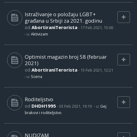
Istraživanje o položaju LGBT+
građana u Srbiji za 2021. godinu
od
AbortiraniTerorista
-
17 Feb 2021, 15:06
- u:
Aktivizam
Optimist magazin broj 58 (februar
2021)
od
AbortiraniTerorista
-
15 Feb 2021, 12:21
- u:
Scena
Roditeljstvo
od
DHDH1995
-
03 Feb 2021, 19:19
- u:
Gej
brakovi i roditeljstvo
NUDIZAM