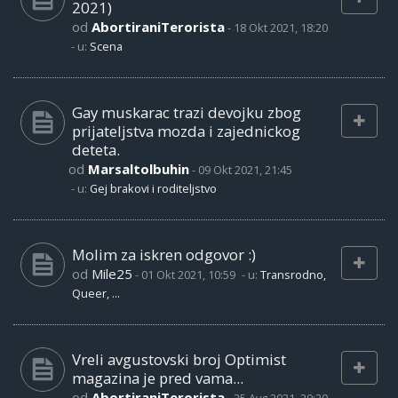
2021)
od
AbortiraniTerorista
-
18 Okt 2021, 18:20
- u:
Scena
Gay muskarac trazi devojku zbog
prijateljstva mozda i zajednickog
deteta.
od
Marsaltolbuhin
-
09 Okt 2021, 21:45
- u:
Gej brakovi i roditeljstvo
Molim za iskren odgovor :)
od
Mile25
-
01 Okt 2021, 10:59
- u:
Transrodno,
Queer, ...
Vreli avgustovski broj Optimist
magazina je pred vama...
od
AbortiraniTerorista