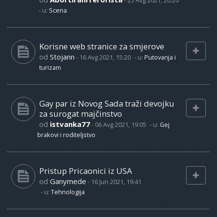
-
25 Avg 2021, 20:20
- u:
Scena
Korisne web stranice za smjerove
od
Stojann
-
16 Avg 2021, 15:20
- u:
Putovanja i
turizam
Gay par iz Novog Sada traži devojku
za surogat majčinstvo
od
istvanka77
-
06 Avg 2021, 19:05
- u:
Gej
brakovi i roditeljstvo
Pristup Pricaonici iz USA
od
Ganymede
-
16 Jun 2021, 19:41
- u:
Tehnologija