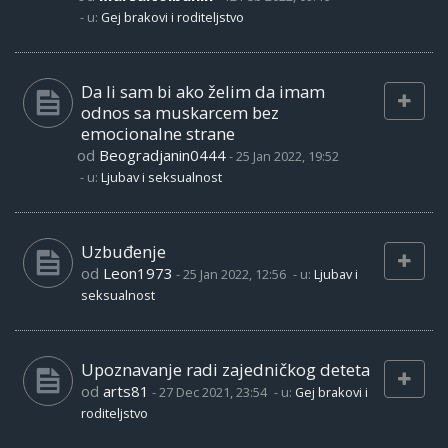
- u:
Gej brakovi i roditeljstvo
Da li sam bi ako želim da imam
odnos sa muskarcem bez
emocionalne strane
od
Beogradjanin0444
-
25 Jan 2022, 19:52
- u:
Ljubav i seksualnost
Uzbuđenje
od
Leon1973
-
25 Jan 2022, 12:56
- u:
Ljubav i
seksualnost
Upoznavanje radi zajedničkog deteta
od
arts81
-
27 Dec 2021, 23:54
- u:
Gej brakovi i
roditeljstvo