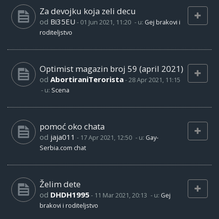
Za devojku koja zeli decu
od
Bi35EU
-
01 Jun 2021, 11:20
- u:
Gej brakovi i
roditeljstvo
Optimist magazin broj 59 (april 2021)
od
AbortiraniTerorista
-
28 Apr 2021, 11:15
- u:
Scena
pomoć oko chata
od
jaja011
-
17 Apr 2021, 12:50
- u:
Gay-
Serbia.com chat
Želim dete
od
DHDH1995
-
11 Mar 2021, 20:13
- u:
Gej
brakovi i roditeljstvo