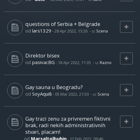
questions of Serbia + Belgrade
od
lars1329
-
28 Apr 2022, 13:26
- u:
Scena
Direktor bisex
od
pasivacBG
-
18 Apr 2022, 11:35
- u:
Razno
Gay sauna u Beogradu?
od
SoyAqui8
-
05 Mar 2022, 21:50
- u:
Scena
Gay trazi zenu za privremen fiktivni
brak, radi nekih administrativnih
stvari, placam!
od
Marsaltolbuhin
-
12 Feb 2022, 09:46