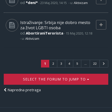
od
*deni*
-
23 Maj 2020, 14:15
- u:
Aktivizam
Istraživanje: Srbija nije dobro mesto
za život LGBTI osoba
od
AbortiraniTerorista
-
15 Maj 2020, 12:18
- u:
Aktivizam
1
2
3
4
5
…
22
SELECT THE FORUM TO JUMP TO
Napredna pretraga