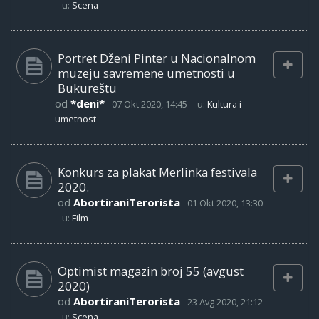
- u:
Scena
Portret Dženi Pinter u Nacionalnom
muzeju savremene umetnosti u
Bukureštu
od
*deni*
-
07 Okt 2020, 14:45
- u:
Kultura i
umetnost
Konkurs za plakat Merlinka festivala
2020.
od
AbortiraniTerorista
-
01 Okt 2020, 13:30
- u:
Film
Optimist magazin broj 55 (avgust
2020)
od
AbortiraniTerorista
-
23 Avg 2020, 21:12
- u:
Scena