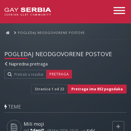
Toggle
Navigati
POGLEDAJ NEODGOVORENE POSTOVE
POGLEDAJ NEODGOVORENE POSTOVE
Napredna pretraga
PRETRAGA
Stranica
1
od
22
Pretraga ima 852 pogodaka
TEME
Mili moji
od
*deni*
-
08 Mar 2026, 13:41
- u:
Kafić