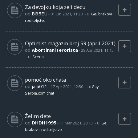
Za devojku koja zeli decu
od
Bi35EU
-
01 Jun 2021, 11:20
- u:
Gej brakovi i
roditeljstvo
Optimist magazin broj 59 (april 2021)
od
AbortiraniTerorista
-
28 Apr 2021, 11:15
- u:
Scena
pomoć oko chata
od
jaja011
-
17 Apr 2021, 12:50
- u:
Gay-
Serbia.com chat
Želim dete
od
DHDH1995
-
11 Mar 2021, 20:13
- u:
Gej
brakovi i roditeljstvo