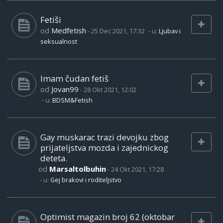
Fetiši
od
Medfetish
-
25 Dec 2021, 17:32
- u:
Ljubav i
seksualnost
Imam čudan fetiš
od
Jovan99
-
28 Okt 2021, 12:02
- u:
BDSM&Fetish
Gay muskarac trazi devojku zbog
prijateljstva mozda i zajednickog
deteta.
od
Marsaltolbuhin
-
24 Okt 2021, 17:28
- u:
Gej brakovi i roditeljstvo
Optimist magazin broj 62 (oktobar