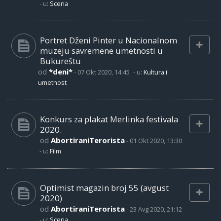
- u:
Scena
Portret Dženi Pinter u Nacionalnom
muzeju savremene umetnosti u
Bukureštu
od
*deni*
-
07 Okt 2020, 14:45
- u:
Kultura i
umetnost
Konkurs za plakat Merlinka festivala
2020.
od
AbortiraniTerorista
-
01 Okt 2020, 13:30
- u:
Film
Optimist magazin broj 55 (avgust
2020)
od
AbortiraniTerorista
-
23 Avg 2020, 21:12
- u:
Scena