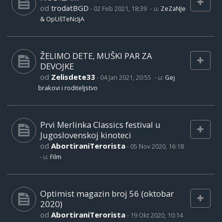
od
trodatBGD
-
02 Feb 2021, 18:39
- u:
ZeZaNJe
& OpUšTeNcIjA
ŽELIMO DETE, MUŠKI PAR ZA
DEVOJKE
od
Zelisdete33
-
04 Jan 2021, 20:55
- u:
Gej
brakovi i roditeljstvo
Prvi Merlinka Classics festival u
Jugoslovenskoj kinoteci
od
AbortiraniTerorista
-
05 Nov 2020, 16:18
- u:
Film
Optimist magazin broj 56 (oktobar
2020)
od
AbortiraniTerorista
-
19 Okt 2020, 10:14