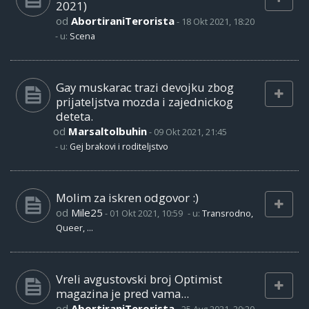
2021)
od
AbortiraniTerorista
-
18 Okt 2021, 18:20
- u:
Scena
Gay muskarac trazi devojku zbog
prijateljstva mozda i zajednickog
deteta.
od
Marsaltolbuhin
-
09 Okt 2021, 21:45
- u:
Gej brakovi i roditeljstvo
Molim za iskren odgovor :)
od
Mile25
-
01 Okt 2021, 10:59
- u:
Transrodno,
Queer, ...
Vreli avgustovski broj Optimist
magazina je pred vama...
od
AbortiraniTerorista