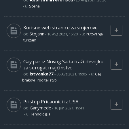
-
25 Avg 2021, 20:20
- u:
Scena
Korisne web stranice za smjerove
od
Stojann
-
16 Avg 2021, 15:20
- u:
Putovanja i
turizam
Gay par iz Novog Sada traži devojku
za surogat majčinstvo
od
istvanka77
-
06 Avg 2021, 19:05
- u:
Gej
brakovi i roditeljstvo
Pristup Pricaonici iz USA
od
Ganymede
-
16 Jun 2021, 19:41
- u:
Tehnologija