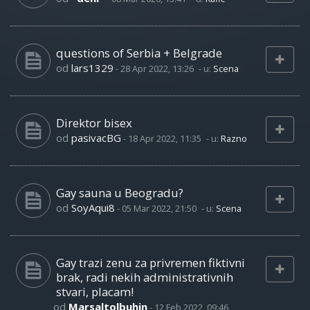
questions of Serbia + Belgrade
od
lars1329
-
28 Apr 2022, 13:26
- u:
Scena
Direktor bisex
od
pasivacBG
-
18 Apr 2022, 11:35
- u:
Razno
Gay sauna u Beogradu?
od
SoyAqui8
-
05 Mar 2022, 21:50
- u:
Scena
Gay trazi zenu za privremen fiktivni
brak, radi nekih administrativnih
stvari, placam!
od
Marsaltolbuhin
-
12 Feb 2022, 09:46