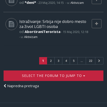
od
*deni*
-
23 Maj 2020, 14:15
- u:
Aktivizam
Istraživanje: Srbija nije dobro mesto
za život LGBTI osoba
od
AbortiraniTerorista
-
15 Maj 2020, 12:18
- u:
Aktivizam
1
2
3
4
5
…
22
SELECT THE FORUM TO JUMP TO
Napredna pretraga