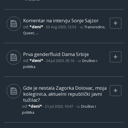
Komentar na intervju Sonje Sajzor
od
*deni*
-
03 Avg 2020, 12:53
- u:
Transrodno,
Queer, ...
Prva genderfluid Dama Srbije
od
*deni*
-
24 Jul 2020, 05:16
- u:
Društvo i
politika
Gde je nestala Zagorka Dolovac, moja
koleginica, aktuelni republički javni
tužilac?
od
*deni*
-
21 Jul 2020, 10:47
- u:
Društvo i
politika