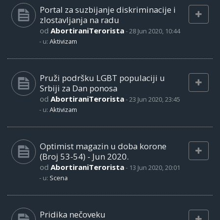
Portal za suzbijanje diskriminacije i
zlostavljanja na radu
od
AbortiraniTerorista
-
28 Jun 2020, 10:44
- u:
Aktivizam
Pruži podršku LGBT populaciji u
Srbiji za Dan ponosa
od
AbortiraniTerorista
-
23 Jun 2020, 23:45
- u:
Aktivizam
Optimist magazin u doba korone
(Broj 53-54) - Jun 2020.
od
AbortiraniTerorista
-
13 Jun 2020, 20:01
- u:
Scena
Pridika nečoveku