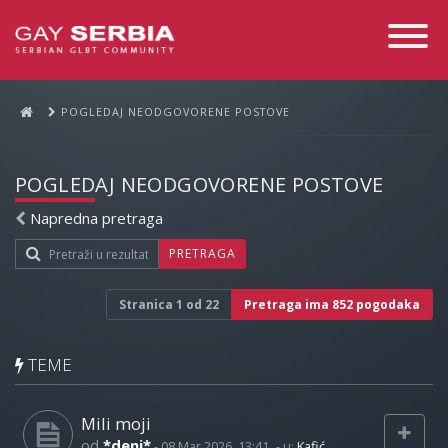
Toggle
Navigati
POGLEDAJ NEODGOVORENE POSTOVE
POGLEDAJ NEODGOVORENE POSTOVE
Napredna pretraga
PRETRAGA
Stranica
1
od
22
Pretraga ima 852 pogodaka
TEME
Mili moji
od
*deni*
-
08 Mar 2026, 13:41
- u:
Kafić