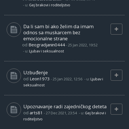
- u:
Gej brakovi i roditeljstvo
Da li sam bi ako želim da imam
odnos sa muskarcem bez
emocionalne strane
od
Beogradjanin0444
-
25 Jan 2022, 19:52
- u:
Ljubav i seksualnost
Uzbuđenje
od
Leon1973
-
25 Jan 2022, 12:56
- u:
Ljubav i
seksualnost
Upoznavanje radi zajedničkog deteta
od
arts81
-
27 Dec 2021, 23:54
- u:
Gej brakovi i
roditeljstvo