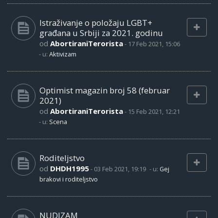
Istraživanje o položaju LGBT+
građana u Srbiji za 2021. godinu
od
AbortiraniTerorista
-
17 Feb 2021, 15:06
- u:
Aktivizam
Optimist magazin broj 58 (februar
2021)
od
AbortiraniTerorista
-
15 Feb 2021, 12:21
- u:
Scena
Roditeljstvo
od
DHDH1995
-
03 Feb 2021, 19:19
- u:
Gej
brakovi i roditeljstvo
NUDIZAM